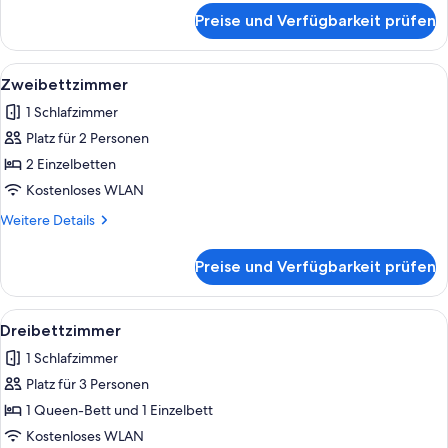
für
Preise und Verfügbarkeit prüfen
Doppelzimmer
Alle
Ein Hotelzimmer mit zwei Betten, ein
4
Zweibettzimmer
Fotos
1 Schlafzimmer
für
Platz für 2 Personen
Zweibettzimmer
anzeigen
2 Einzelbetten
Kostenloses WLAN
Weitere
Weitere Details
Details
für
Preise und Verfügbarkeit prüfen
Zweibettzimmer
Alle
Ein modernes Hotelzimmer mit einem Be
4
Dreibettzimmer
Fotos
1 Schlafzimmer
für
Platz für 3 Personen
Dreibettzimmer
anzeigen
1 Queen-Bett und 1 Einzelbett
Kostenloses WLAN