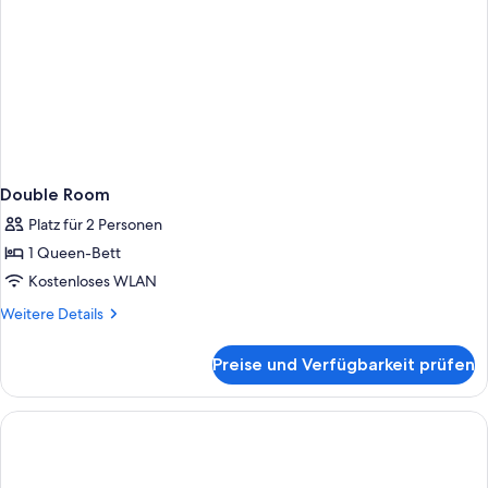
Double Room
Platz für 2 Personen
1 Queen-Bett
Kostenloses WLAN
Weitere
Weitere Details
Details
für
Preise und Verfügbarkeit prüfen
Double
Room