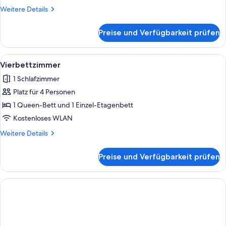
Weitere
Weitere Details
Details
für
Preise und Verfügbarkeit prüfen
Dreibettzimmer
Alle
Ein modernes Hotelzimmer mit einem g
4
Vierbettzimmer
Fotos
1 Schlafzimmer
für
Platz für 4 Personen
Vierbettzimmer
anzeigen
1 Queen-Bett und 1 Einzel-Etagenbett
Kostenloses WLAN
Weitere
Weitere Details
Details
für
Preise und Verfügbarkeit prüfen
Vierbettzimmer