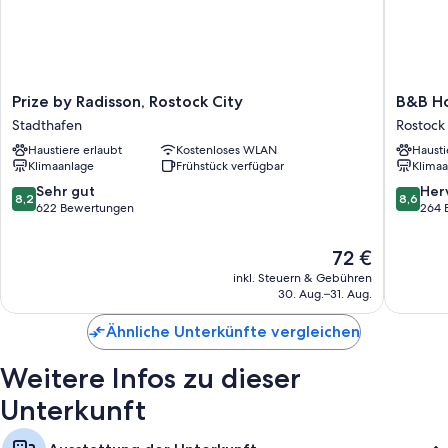
Duschen, Haartrockner und Shampoo
Tägliche Zimmerreinigung und Schreibtisch
Prize
B&B
Prize by Radisson, Rostock City
B&B Ho
by
Hotel
Stadthafen
Rostock
Radisson,
Rostock
Haustiere erlaubt
Kostenloses WLAN
Hausti
Rostock
City-
Klimaanlage
Frühstück verfügbar
Klimaa
City
West
Stadthafen
Rostock
8.2
8.6
Sehr gut
Her
8,2
8,6
von
von
622 Bewertungen
264 
10,
10,
Sehr
Hervorr
Der
72 €
gut,
264
Preis
inkl. Steuern & Gebühren
622
Bewert
beträgt
30. Aug.–31. Aug.
Bewertungen
72 €
Ähnliche Unterkünfte vergleichen
Weitere Infos zu dieser
Unterkunft