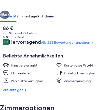
rück
Weiter
25+
Übersicht
Zimmer
Lage
Richtlinien
Der
86 €
aktuelle
inkl. Steuern & Gebühren
Preis
6. Sept.–7. Sept.
beträgt
Bewertungen
Hervorragend
8,6
Alle 223 Bewertungen anzeigen
8,6 von 10.
86 €.
Beliebte Annehmlichkeiten
Haustiere erlaubt
Kostenloses WLAN
Speisen
Klimaanlage
Frühstück verfügbar
Parkplätze verfügbar
Zimmerreinigung
Alle anzeigen
Zimmeroptionen