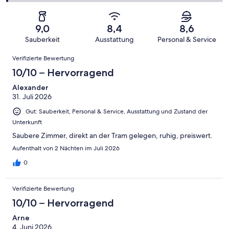
Bewertung
Gästebewertungen
von
eine
223
von
haben
insgesamt
Bewertung
Gästebewertungen
10
eine
223
von
haben
9,0
8,4
8,6
-
Bewertung
Gästebewertungen
8
eine
Sauberkeit
Ausstattung
Personal & Service
Hervorragend
von
haben
-
Bewertung
Bewertungen
6
eine
Gut
Verifizierte Bewertung
von
-
Bewertung
4
10/10 – Hervorragend
Okay
von
-
2
Alexander
Schlecht
31. Juli 2026
-
Ungenügend
Gut: Sauberkeit, Personal & Service, Ausstattung und Zustand der
Unterkunft
Saubere Zimmer, direkt an der Tram gelegen, ruhig, preiswert.
Aufenthalt von 2 Nächten im Juli 2026
0
Verifizierte Bewertung
10/10 – Hervorragend
Arne
4. Juni 2026