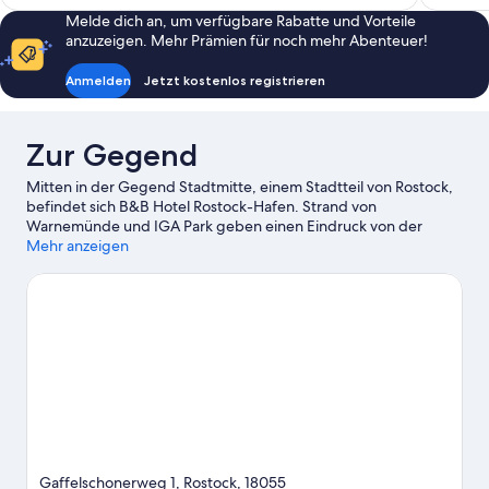
378 €
Melde dich an, um verfügbare Rabatte und Vorteile
anzuzeigen. Mehr Prämien für noch mehr Abenteuer!
Anmelden
Jetzt kostenlos registrieren
Zur Gegend
Mitten in der Gegend Stadtmitte, einem Stadtteil von Rostock,
befindet sich B&B Hotel Rostock-Hafen. Strand von
Warnemünde und IGA Park geben einen Eindruck von der
schönen Natur der Region. Zu den Attraktionen vor Ort zählt
Mehr anzeigen
außerdem Folgendes: Zoo Rostock und Karls Erlebnisdorf.
Ebenfalls einen Besuch wert sind diese beiden Highlights:
Schiffbau- und Schifffahrtsmuseum Rostock und
Sommerrodelbahn Bad Doberan.
Zum Reiseführer für Rostock
Gaffelschonerweg 1, Rostock, 18055