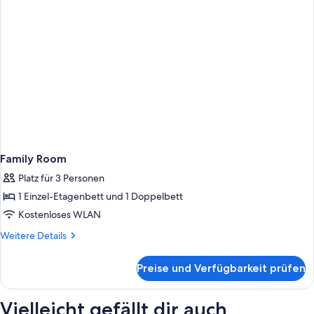
Family Room
Platz für 3 Personen
1 Einzel-Etagenbett und 1 Doppelbett
Kostenloses WLAN
Weitere
Weitere Details
Details
für
Preise und Verfügbarkeit prüfen
Family
Room
Vielleicht gefällt dir auch