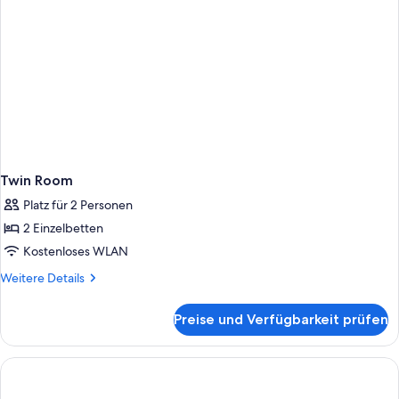
Twin Room
Platz für 2 Personen
2 Einzelbetten
Kostenloses WLAN
Weitere
Weitere Details
Details
für
Preise und Verfügbarkeit prüfen
Twin
Room