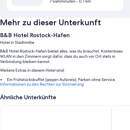
7 Gehminuten
- 0.7 km
Mehr zu dieser Unterkunft
B&B Hotel Rostock-Hafen
Hotel in Stadtmitte
B&B Hotel Rostock-Hafen bietet alles, was du brauchst. Kostenloses
WLAN in den Zimmern sorgt dafür, dass du auch vor Ort stets in
Verbindung bleiben kannst.
Weitere Extras in diesem Hotel sind:
Ein Frühstücksbuffet (gegen Aufpreis), Parken ohne Service
Informationen zu den Rechten zur Stornierung
(kostenpflichtig) und ein Fahrstuhl
Ein Verkaufsautomat und Rauchverbot in der Unterkunft
Ähnliche Unterkünfte
Zimmerausstattung
Prize by Radisson, Rostock City
B&B Hote
Alle 140 Zimmer bieten Annehmlichkeiten wie eine Klimaanlage sowie
Aufmerksamkeiten wie kostenloses WLAN und eine Schallisolierung.
Weitere Ausstattungsmerkmale und Services sind unter anderem: