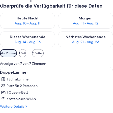
Überprüfe die Verfügbarkeit für diese Daten
Überprüfe die Verfügbarkeit für heute Nacht, Aug. 10 - Aug. 11
Überprüfe die Verfügbarkeit fü
Heute Nacht
Morgen
Aug. 10 - Aug. 11
Aug. 11 - Aug. 12
Überprüfe die Verfügbarkeit für dieses Wochenende, Aug. 14 -
Überprüfe die Verfügbarkeit f
Dieses Wochenende
Nächstes Wochenende
Aug. 14 - Aug. 16
Aug. 21 - Aug. 23
Verfügbare
Alle Zimmer
1 Bett
2 Betten
Filter
für
Anzeige von 7 von 7 Zimmern
Zimmer
Alle
Ein Hotelzimmer mit Bett, einem Vorh
4
Doppelzimmer
Fotos
1 Schlafzimmer
für
Platz für 2 Personen
Doppelzimmer
anzeigen
1 Queen-Bett
Kostenloses WLAN
Weitere
Weitere Details
Details