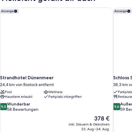
Strandhotel Dünenmeer
Schloss 
Anzeige
Anzeige
Strandhotel Dünenmeer
Schloss
24,4 km von Rostock entfernt
38,3 km v
Pool
Wellness
Parkplat
Haustiere erlaubt
Parkplatz inbegriffen
Restaura
9.0
9.6
Wunderbar
Auße
9,0
9,6
von
von
58 Bewertungen
59 Be
10,
10,
Der
378 €
Wunderbar,
Außergewö
Preis
inkl. Steuern & Gebühren
58
59
beträgt
23. Aug.–24. Aug.
Bewertungen
Bewertun