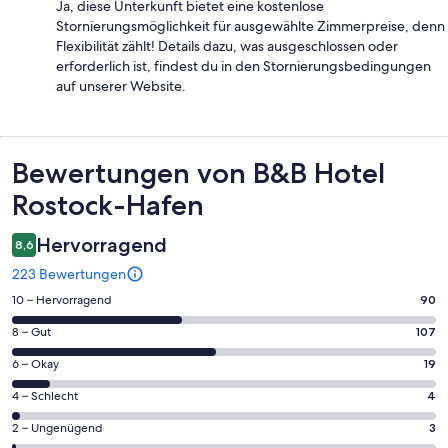
Ja, diese Unterkunft bietet eine kostenlose
Stornierungsmöglichkeit für ausgewählte Zimmerpreise, denn
Flexibilität zählt! Details dazu, was ausgeschlossen oder
erforderlich ist, findest du in den Stornierungsbedingungen
auf unserer Website.
Bewertungen
Bewertungen von B&B Hotel
Rostock-Hafen
Hervorragend
8,6
223 Bewertungen
90
10 – Hervorragend
90
von
107
8 – Gut
107
insgesamt
von
223
19
6 – Okay
19
insgesamt
Gästebewertungen
von
223
4
4 – Schlecht
4
haben
insgesamt
Gästebewertungen
von
eine
223
3
2 – Ungenügend
3
haben
insgesamt