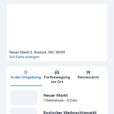
Wenn du dagegen eher kulturell interessiert bist, ist Folgendes
empfehlenswert: Kloster zum Heiligen Kreuz und
Kulturhistorisches Museum Rostock. Ebenfalls einen Besuch
wert sind diese beiden Highlights: Zoo Rostock und Karls
Erlebnisdorf. Beim Wasserskifahren, beim Windsurfen und beim
Segeln finden Wasserratten in der Nähe genug Abenteuer rund
ums kühle Nass.
Zum Reiseführer für Rostock
Neuer Markt 2, Rostock, MV, 18055
Auf Karte anzeigen
Karte
In der Umgebung
Fortbewegung
Restaurants
vor Ort
Neuer Markt
1 Gehminute
- 0.2 km
Rostocker Weihnachtsmarkt