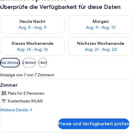
Überprüfe die Verfügbarkeit für diese Daten
Überprüfe die Verfügbarkeit für heute Nacht, Aug. 8 - Aug. 9.
Überprüfe die Verfügbarkeit f
Heute Nacht
Morgen
Aug. 8 - Aug. 9
Aug. 9 - Aug. 10
Überprüfe die Verfügbarkeit für dieses Wochenende, Aug. 14 -
Überprüfe die Verfügbarkeit f
Dieses Wochenende
Nächstes Wochenende
Aug. 14 - Aug. 16
Aug. 21 - Aug. 23
Verfügbare
Alle Zimmer
2 Betten
1 Bett
Filter
für
Anzeige von 7 von 7 Zimmern
Zimmer
Alle
Ein mehrstöckiges Gebäude mit einer
1
Zimmer
Fotos
Platz für 2 Personen
für
Kostenloses WLAN
Zimmer
anzeigen
Weitere
Weitere Details
Details
für
Preise und Verfügbarkeit prüfen
Zimmer