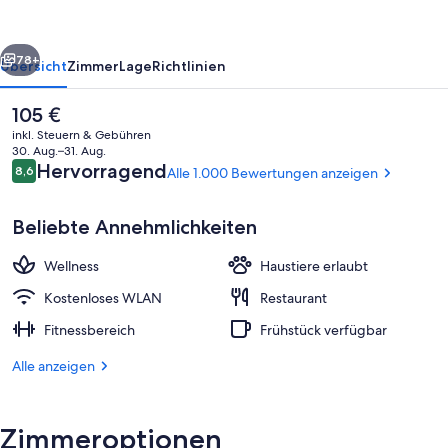
Sonne
Rostock
rück
Weiter
78+
Übersicht
Zimmer
Lage
Richtlinien
Der
105 €
aktuelle
inkl. Steuern & Gebühren
Preis
30. Aug.–31. Aug.
beträgt
Bewertungen
Hervorragend
8,6
Alle 1.000 Bewertungen anzeigen
8,6 von 10.
105 €.
Beliebte Annehmlichkeiten
Wellness
Haustiere erlaubt
Außenbereich
Kostenloses WLAN
Restaurant
Fitnessbereich
Frühstück verfügbar
Alle anzeigen
Zimmeroptionen