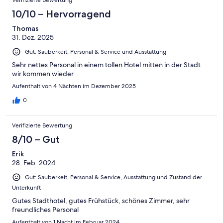
Gut
von
-
Bewertung
4
10/10 – Hervorragend
Okay
von
-
2
Thomas
Schlecht
31. Dez. 2025
-
Ungenügend
Gut: Sauberkeit, Personal & Service und Ausstattung
Sehr nettes Personal in einem tollen Hotel mitten in der Stadt
wir kommen wieder
Aufenthalt von 4 Nächten im Dezember 2025
0
Verifizierte Bewertung
8/10 – Gut
Erik
28. Feb. 2024
Gut: Sauberkeit, Personal & Service, Ausstattung und Zustand der
Unterkunft
Gutes Stadthotel, gutes Frühstück, schönes Zimmer, sehr
freundliches Personal
Aufenthalt von 1 Nacht im Februar 2024