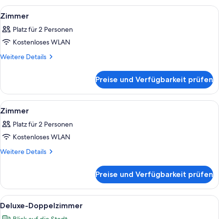
Alle
Ein Hotelzimmer mit einem Bett, zwei 
3
Zimmer
Fotos
Platz für 2 Personen
für
Kostenloses WLAN
Zimmer
anzeigen
Weitere
Weitere Details
Details
für
Preise und Verfügbarkeit prüfen
Zimmer
Alle
Ein Hotelzimmer mit einem Bett, einem
4
Zimmer
Fotos
Platz für 2 Personen
für
Kostenloses WLAN
Zimmer
anzeigen
Weitere
Weitere Details
Details
für
Preise und Verfügbarkeit prüfen
Zimmer
Alle
Ein Hotelzimmer mit Bett, Schreibtisc
5
Deluxe-Doppelzimmer
Fotos