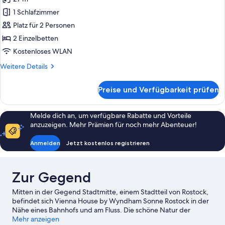
Superior-
Doppelzimmer
1 Schlafzimmer
anzeigen
Platz für 2 Personen
2 Einzelbetten
Kostenloses WLAN
Weitere
Weitere Details
Details
für
Preise und Verfügbarkeit prüfen
Superior-
Doppelzimmer
Melde dich an, um verfügbare Rabatte und Vorteile
anzuzeigen. Mehr Prämien für noch mehr Abenteuer!
Anmelden
Jetzt kostenlos registrieren
Zur Gegend
Mitten in der Gegend Stadtmitte, einem Stadtteil von Rostock,
befindet sich Vienna House by Wyndham Sonne Rostock in der
Nähe eines Bahnhofs und am Fluss. Die schöne Natur der
Region erlebst du hier: Strand von Warnemünde und IGA Park.
Mehr anzeigen