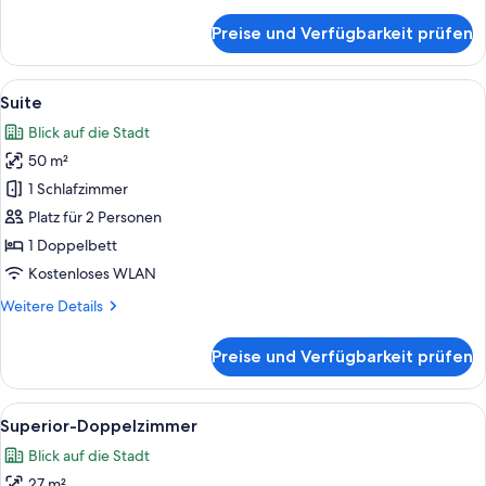
Details
für
Preise und Verfügbarkeit prüfen
Junior-
Suite
Alle
Ein Hotelzimmer mit einem Bett, einem
6
Suite
Fotos
Blick auf die Stadt
für
50 m²
Suite
anzeigen
1 Schlafzimmer
Platz für 2 Personen
1 Doppelbett
Kostenloses WLAN
Weitere
Weitere Details
Details
für
Preise und Verfügbarkeit prüfen
Suite
Alle
Ein Hotelzimmer mit einem Bett, Nacht
3
Superior-Doppelzimmer
Fotos
Blick auf die Stadt
für
27 m²