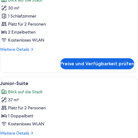
Blick auf die Stadt
für
30 m²
Deluxe-
Doppelzimmer
1 Schlafzimmer
anzeigen
Platz für 2 Personen
2 Einzelbetten
Kostenloses WLAN
Weitere
Weitere Details
Details
für
Preise und Verfügbarkeit prüfen
Deluxe-
Doppelzimmer
Alle
Ein Zimmer mit einem blauen Sofa, zwe
5
Junior-Suite
Fotos
Blick auf die Stadt
für
37 m²
Junior-
Suite
Platz für 2 Personen
anzeigen
1 Doppelbett
Kostenloses WLAN
Weitere
Weitere Details