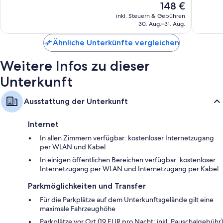
Recycling und LED-Glühbirnen
Der
148 €
Außergewöhnlich,
Hervorr
Preis
Badezimmer mit Badewannen oder Duschen und kostenlosen
1.016
1.008
inkl. Steuern & Gebühren
beträgt
Toilettenartikeln
30. Aug.–31. Aug.
Bewertungen
Bewert
148 €
Flachbildfernseher mit Kabelempfang
Ähnliche Unterkünfte vergleichen
Kleiderschränke, Heizung und tägliche Zimmerreinigung
Weitere Infos zu dieser
Unterkunft
Ausstattung der Unterkunft
Internet
In allen Zimmern verfügbar: kostenloser Internetzugang
per WLAN und Kabel
In einigen öffentlichen Bereichen verfügbar: kostenloser
Internetzugang per WLAN und Internetzugang per Kabel
Parkmöglichkeiten und Transfer
Für die Parkplätze auf dem Unterkunftsgelände gilt eine
maximale Fahrzeughöhe
Parkplätze vor Ort (19 EUR pro Nacht; inkl. Pauschalgebühr)