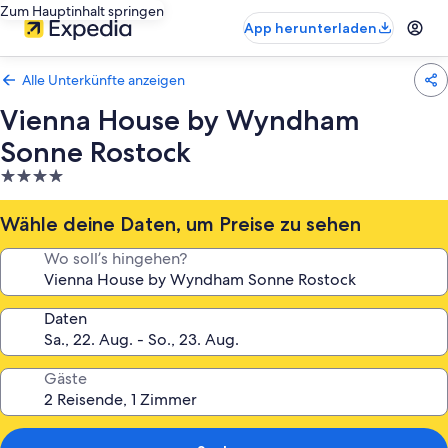
Zum Hauptinhalt springen
App herunterladen
Alle Unterkünfte anzeigen
Vienna House by Wyndham
Sonne Rostock
4.0-
Sterne-
Unterkunft
Wähle deine Daten, um Preise zu sehen
Wo soll’s hingehen?
Daten
Gäste