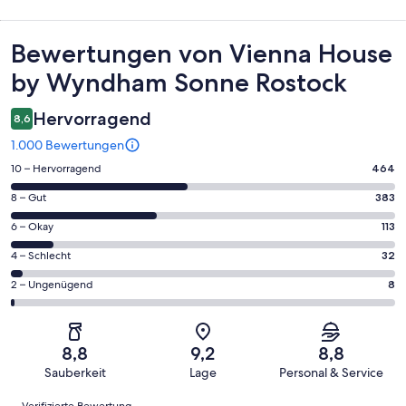
Bewertungen
Bewertungen von Vienna House
by Wyndham Sonne Rostock
Hervorragend
8,6
1.000 Bewertungen
464
10 – Hervorragend
464
von
383
8 – Gut
383
insgesamt
von
1000
113
6 – Okay
113
insgesamt
Gästebewertungen
von
1000
32
4 – Schlecht
32
haben
insgesamt
Gästebewertungen
von
eine
1000
8
2 – Ungenügend
8
haben
insgesamt
Bewertung
Gästebewertungen
von
eine
1000
von
haben
insgesamt
Bewertung
Gästebewertungen
10
eine
1000
von
haben
8,8
9,2
8,8
-
Bewertung
Gästebewertungen
8
eine
Sauberkeit
Lage
Personal & Service
Hervorragend
von
haben
-
Bewertung
Bewertungen
6
eine
Verifizierte Bewertung