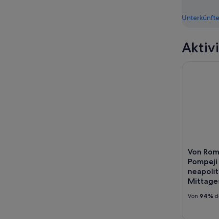
Unterkünfte
Aktiv
Von Rom a
Von Rom
Pompeji
neapolit
Mittage
Von
94%
d