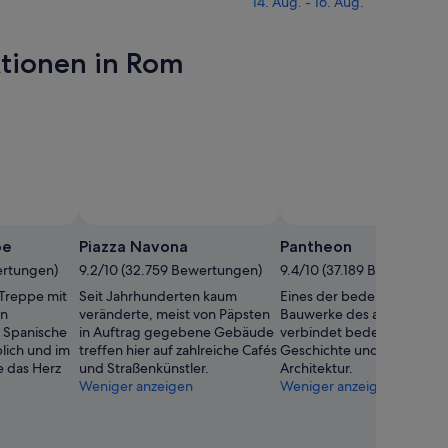
14. Aug. - 16. Aug.
ktionen in Rom
pe
Piazza Navona
Pantheon
ertungen)
9.2/10 (32.759 Bewertungen)
9.4/10 (37.189 Bewertunge
Treppe mit
Seit Jahrhunderten kaum
Eines der bedeutendsten
en
veränderte, meist von Päpsten
Bauwerke des antiken Rom
 Spanische
in Auftrag gegebene Gebäude
verbindet bedeutsame
lich und im
treffen hier auf zahlreiche Cafés
Geschichte und geniale
 das Herz
und Straßenkünstler.
Architektur.
Weniger anzeigen
Weniger anzeigen