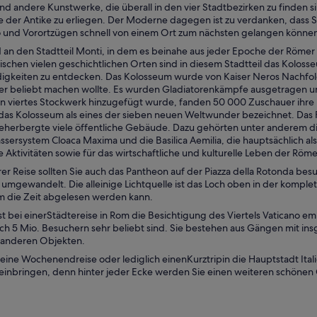
nd andere Kunstwerke, die überall in den vier Stadtbezirken zu finde
der Antike zu erliegen. Der Moderne dagegen ist zu verdanken, dass Sie 
 und Vorortzügen schnell von einem Ort zum nächsten gelangen könne
an den Stadtteil Monti, in dem es beinahe aus jeder Epoche der Römer vi
wischen vielen geschichtlichen Orten sind in diesem Stadtteil das Kol
gkeiten zu entdecken. Das Kolosseum wurde von Kaiser Neros Nachfolge
r beliebt machen wollte. Es wurden Gladiatorenkämpfe ausgetragen un
 viertes Stockwerk hinzugefügt wurde, fanden 50 000 Zuschauer ihre P
das Kolosseum als eines der sieben neuen Weltwunder bezeichnet. Das 
herbergte viele öffentliche Gebäude. Dazu gehörten unter anderem die R
ssersystem Cloaca Maxima und die Basilica Aemilia, die hauptsächlich 
he Aktivitäten sowie für das wirtschaftliche und kulturelle Leben der Röme
er Reise sollten Sie auch das Pantheon auf der Piazza della Rotonda bes
 umgewandelt. Die alleinige Lichtquelle ist das Loch oben in der komple
em die Zeit abgelesen werden kann.
t bei einerStädtereise in Rom die Besichtigung des Viertels Vaticano em
rlich 5 Mio. Besuchern sehr beliebt sind. Sie bestehen aus Gängen mit i
 anderen Objekten.
 eine Wochenendreise oder lediglich einenKurztripin die Hauptstadt Itali
einbringen, denn hinter jeder Ecke werden Sie einen weiteren schönen