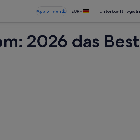
•
App öffnen
EUR
Unterkunft registr
om: 2026 das Bes