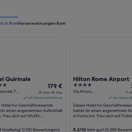
ls in Rom
Ferienwohnungen Rom
uirinale
Hilton Rome Airport
l Quirinale
Hilton Rome Airport
Der
4
179 €
Preis
out
zionale 7
Via Arturo
23. Aug.–24. Aug.
11. 
 RM
Ferrarin 2
beträgt
of
inkl. Steuern & Gebühren
inkl. Steuern
Fiumicino RM
179 €
5
 Hotel für Geschäftsreisende
Dieses Hotel für Geschäftsreis
pro
 dir einen angenehmen Aufenthalt
bietet dir einen angenehmen Au
. Freu dich auf WLAN-
Nacht
in Fiumicino. Freu dich auf Früh
etzugang (kostenlos),
(gegen Gebühr), Zimmerservice
vom
service (bitte Zeiten ...
um die Uhr) ...
23.
0
Großartig! (1.931 Bewertungen)
8,2
/
10
Sehr gut! (3.285 Bewer