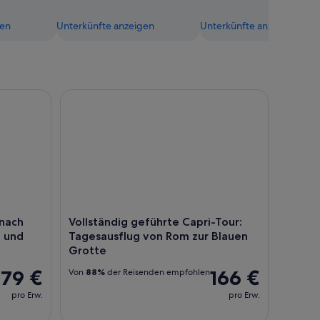
gen
Unterkünfte anzeigen
Unterkünfte anzeigen
politanischem Pizza-Mittagessen
h Pompeji, an die Amalfiküste und nach Sorrent
Vollständig geführte Capri-Tour: Tagesausflug v
 nach
Vollständig geführte Capri-Tour:
e und
Tagesausflug von Rom zur Blauen
Grotte
79 €
166 €
Von
88%
der Reisenden empfohlen
pro Erw.
pro Erw.