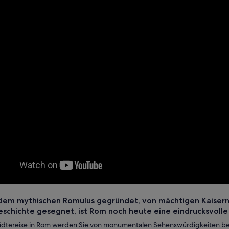
 dem mythischen Romulus gegründet, von mächtigen Kaisern 
schichte gesegnet, ist Rom noch heute eine eindrucksvolle S
tädtereise in Rom werden Sie von monumentalen Sehenswürdigkeiten bee