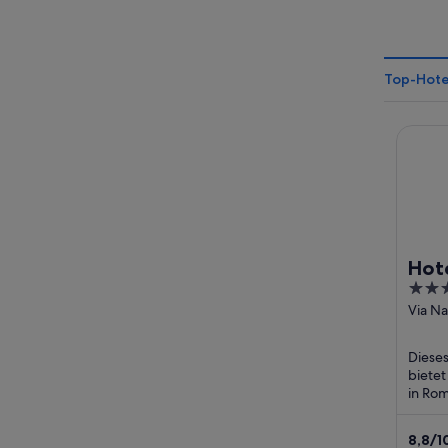
Top-Hote
Hotel Q
Hote
4
out
Via Na
Rome
of
5
Dieses
bietet
in Rom
Intern
Zimmer
8,8
/
1