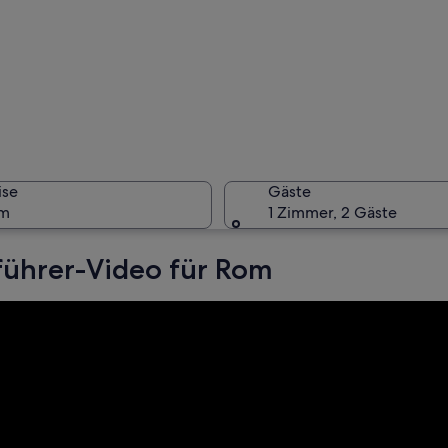
Ein beleb
ise
Gäste
um
1 Zimmer, 2 Gäste
führer-Video für Rom
Das Kolos
Säulen und einer großen Kuppelkonstruktion.