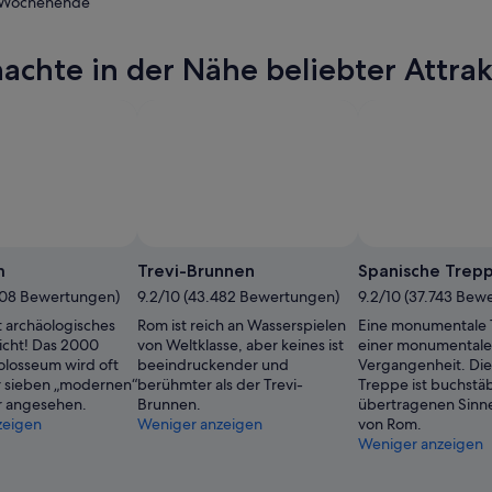
 Wochenende
achte in der Nähe beliebter Attra
nde,
nde,
m
Trevi-Brunnen
Spanische Trep
408 Bewertungen)
9.2/10 (43.482 Bewertungen)
9.2/10 (37.743 Bew
t archäologisches
Rom ist reich an Wasserspielen
Eine monumentale 
cht! Das 2000
von Weltklasse, aber keines ist
einer monumental
Kolosseum wird oft
beeindruckender und
Vergangenheit. Die
er sieben „modernen“
berühmter als der Trevi-
Treppe ist buchstäb
 angesehen.
Brunnen.
übertragenen Sinne
zeigen
Weniger anzeigen
von Rom.
Weniger anzeigen