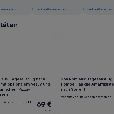
 anzeigen
Unterkünfte anzeigen
Unterkünfte anzei
itäten
us: Tagesausflug nach Pompeji mit optionalem Vesuv und nea
Von Rom aus: Tagesausflug nac
 aus: Tagesausflug nach
Von Rom aus: Tagesausflug
 mit optionalem Vesuv und
Pompeji, an die Amalfiküst
anischem Pizza-
nach Sorrent
ssen
Von
92%
der Reisenden empfohlen
69 €
er Reisenden empfohlen
pro Erw.