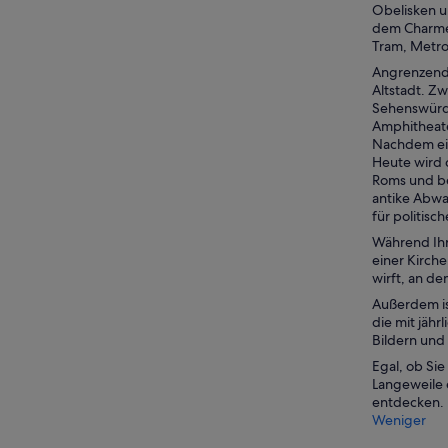
Obelisken u
dem Charme 
Tram, Metro
Angrenzend 
Altstadt. Z
Sehenswürdi
Amphitheate
Nachdem ein
Heute wird 
Roms und be
antike Abwa
für politisc
Während Ihr
einer Kirche
wirft, an d
Außerdem is
die mit jäh
Bildern und
Egal, ob Sie
Langeweile 
entdecken.
Weniger