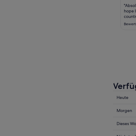
"Absol
hope I
countr
Bewert
Verfü
Prüfe
Heute
die
Preise
Prüfe
Morgen
für
die
Rom
Preise
Prüfe
Dieses W
heute
für
die
Nacht,