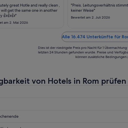
Aug.
utely great Hotle and really clean ,
"Preis. Leitungsverhältnis stimmt
bis
 will get the same one in another
keiner Weise"
zum
y 👍👍👍"
Bewertet am 2. Juli 2026
24.
et am 2. Mai 2026
Aug.
Alle 16.474 Unterkünfte für R
Dies ist der niedrigste Preis pro Nacht für 1 Übernachtun
letzten 24 Stunden gefunden wurde. Preise und Verfügba
können zusätzliche Bedingungen 
gbarkeit von Hotels in Rom prüfen
ochenende