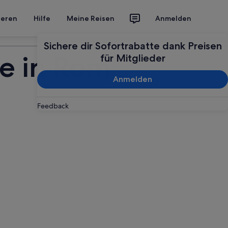
ieren
Hilfe
Meine Reisen
Anmelden
Deine Reise planen
Sichere dir Sofortrabatte dank Preisen
te in Rom
für Mitglieder
Anmelden
Feedback