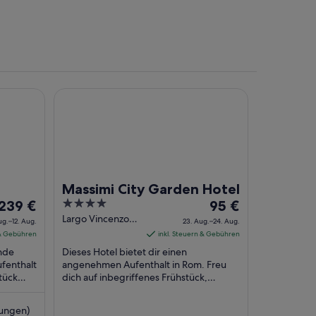
Massimi City Garden Hotel
Massimi City Garden Hotel
Der
4
Der
239 €
95 €
Preis
out
Preis
Largo Vincenzo
Aug.–12. Aug.
23. Aug.–24. Aug.
Ambrosio, 9
beträgt
of
beträgt
 & Gebühren
inkl. Steuern & Gebühren
Rome RM
239 €
5
95 €
ende
Dieses Hotel bietet dir einen
pro
pro
fenthalt
angenehmen Aufenthalt in Rom. Freu
stück
Nacht
dich auf inbegriffenes Frühstück,
Nacht
 (rund
WLAN-Internetzugang (kostenlos) und
vom
vom
Shuttle in die Umgebung. ...
11.
23.
tungen)