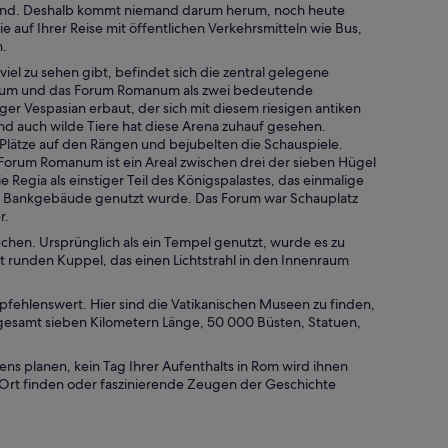
n sind. Deshalb kommt niemand darum herum, noch heute
auf Ihrer Reise mit öffentlichen Verkehrsmitteln wie Bus,
n.
el zu sehen gibt, befindet sich die zentral gelegene
osseum und das Forum Romanum als zwei bedeutende
r Vespasian erbaut, der sich mit diesem riesigen antiken
d auch wilde Tiere hat diese Arena zuhauf gesehen.
lätze auf den Rängen und bejubelten die Schauspiele.
Forum Romanum ist ein Areal zwischen drei der sieben Hügel
egia als einstiger Teil des Königspalastes, das einmalige
als Bankgebäude genutzt wurde. Das Forum war Schauplatz
r.
uchen. Ursprünglich als ein Tempel genutzt, wurde es zu
tt runden Kuppel, das einen Lichtstrahl in den Innenraum
pfehlenswert. Hier sind die Vatikanischen Museen zu finden,
nsgesamt sieben Kilometern Länge, 50 000 Büsten, Statuen,
ens planen, kein Tag Ihrer Aufenthalts in Rom wird ihnen
 Ort finden oder faszinierende Zeugen der Geschichte