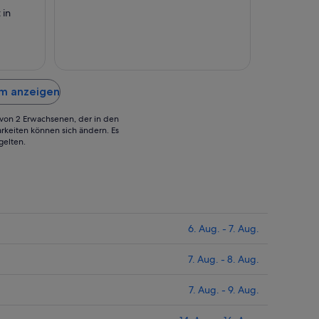
Aug.
Aug.
 in
bis
bis
zum
zum
12.
24.
Aug.
Aug.
om anzeigen
g von 2 Erwachsenen, der in den
rkeiten können sich ändern. Es
gelten.
6. Aug. - 7. Aug.
7. Aug. - 8. Aug.
7. Aug. - 9. Aug.