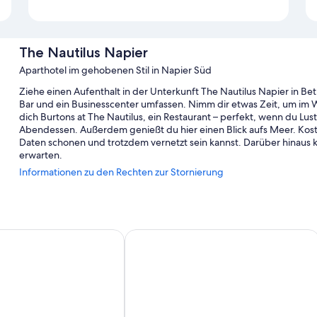
The Nautilus Napier
Aparthotel im gehobenen Stil in Napier Süd
Ziehe einen Aufenthalt in der Unterkunft The Nautilus Napier in Bet
Bar und ein Businesscenter umfassen. Nimm dir etwas Zeit, um im W
dich Burtons at The Nautilus, ein Restaurant – perfekt, wenn du Lu
Abendessen. Außerdem genießt du hier einen Blick aufs Meer. Kos
Daten schonen und trotzdem vernetzt sein kannst. Darüber hinaus
erwarten.
Informationen zu den Rechten zur Stornierung
Außerdem erwarten dich Extras wie:
Parken ohne Service (kostenlos)
Ein großes Frühstück (gegen Aufpreis), Unterstützung bei de
Gepäckaufbewahrung
tel
Pebble Beach Motor Inn
Rauchverbot in der Unterkunft und ein Safe an der Rezeption
Gästebewertungen zufolge wissen Reisende vor allem das hilfsb
Zimmerausstattung
Alle Zimmer bei The Nautilus Napier bestechen durch Aufmerksam