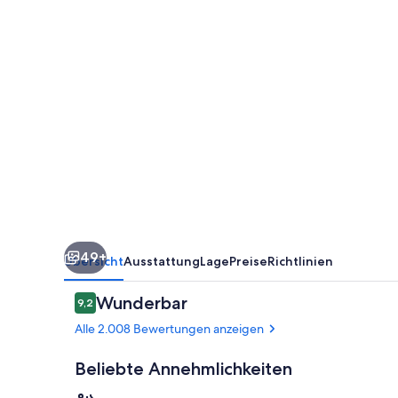
49+
Übersicht
Ausstattung
Lage
Preise
Richtlinien
Bewertungen
Wunderbar
9,2
9,2 von 10.
Alle 2.008 Bewertungen anzeigen
Beliebte Annehmlichkeiten