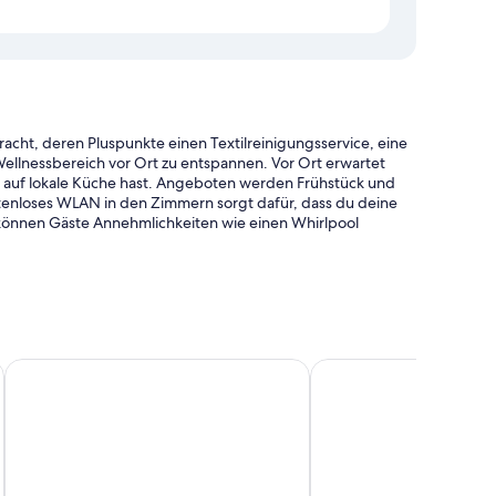
racht, deren Pluspunkte einen Textilreinigungsservice, eine
ellnessbereich vor Ort zu entspannen. Vor Ort erwartet
st auf lokale Küche hast. Angeboten werden Frühstück und
tenloses WLAN in den Zimmern sorgt dafür, dass du deine
 können Gäste Annehmlichkeiten wie einen Whirlpool
r Tourenplanung/beim Ticketerwerb und
Beach Front Motel Napier
Swiss-Belhotel Napier
ereite Personal der Unterkunft zu schätzen.
keiten wie hochwertige Bettwaren und eine Klimaanlage