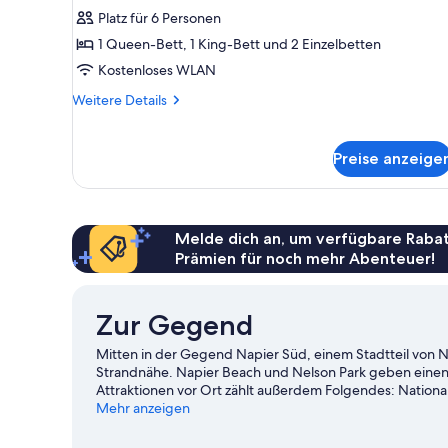
Nichtraucher,
Platz für 6 Personen
Meerblick
1 Queen-Bett, 1 King-Bett und 2 Einzelbetten
anzeigen
Kostenloses WLAN
Weitere
Weitere Details
Details
für
Executive-
Preise anzeige
Haus,
Nichtraucher,
Meerblick
Melde dich an, um verfügbare Rabat
Prämien für noch mehr Abenteuer!
Zur Gegend
Mitten in der Gegend Napier Süd, einem Stadtteil von Na
Strandnähe. Napier Beach und Nelson Park geben einen
Attraktionen vor Ort zählt außerdem Folgendes: Nation
deinen Aufenthalt in der Stadt mit dem Besuch eines s
Mehr anzeigen
Dann schau doch einmal hier vorbei: McLean Park. Perf
diese Location: Napier Soundshell.
Zum Reiseführer für 