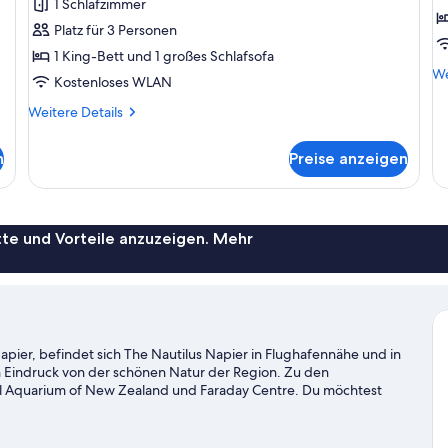
1 Schlafzimmer
anzeigen
W
Platz für 3 Personen
M
1 King-Bett und 1 großes Schlafsofa
a
We
We
Kostenloses WLAN
De
fü
Weitere
Weitere Details
Ex
Details
St
für
n
Preise anzeigen
Wh
Executive
Me
Studio
te und Vorteile anzuzeigen. Mehr
pier, befindet sich The Nautilus Napier in Flughafennähe und in
 Eindruck von der schönen Natur der Region. Zu den
al Aquarium of New Zealand und Faraday Centre. Du möchtest
pannenden Events oder einer Sportveranstaltung aufpeppen?
ekte Voraussetzungen für einen unterhaltsamen Abend bietet
Napier