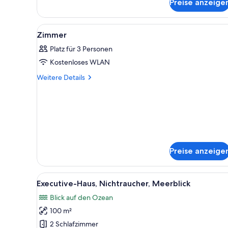
Preise anzeige
Premium-
Studio,
Whirlpool,
Alle
Ein Hotelzimmer mit hölzernem
12
Meerblick
Zimmer
Fotos
Platz für 3 Personen
für
Kostenloses WLAN
Zimmer
anzeigen
Weitere
Weitere Details
Details
für
Zimmer
Preise anzeige
Alle
Ein Wohngebiet mit Häusern, 
1
Executive-Haus, Nichtraucher, Meerblick
Fotos
Blick auf den Ozean
für
100 m²
Executive-
Haus,
2 Schlafzimmer