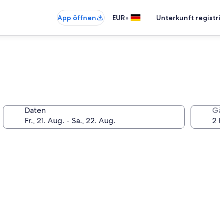
•
App öffnen
EUR
Unterkunft registr
Daten
G