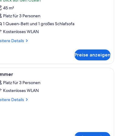
ite,
45 m²
hirlpool,
Platz für 3 Personen
eerblick
1 Queen-Bett und 1 großes Schlafsofa
nzeigen
Kostenloses WLAN
itere
itere Details
tails
r
Preise anzeigen
ecutive-
ite,
irlpool,
 Klimaanlage.
 Stuhl und Blick ins Freie.
le
Ein Hotelzimmer mit Bett, Schreibtisch, Stuhl u
7
erblick
immer
otos
Platz für 3 Personen
ür
Kostenloses WLAN
immer
nzeigen
itere
itere Details
tails
r
mmer