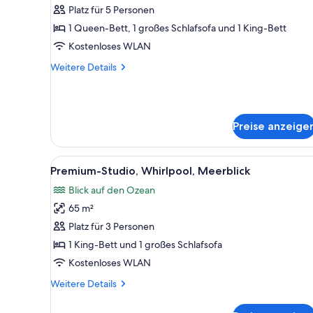
Suite,
Platz für 5 Personen
Whirlpool,
1 Queen-Bett, 1 großes Schlafsofa und 1 King-Bett
Meerblick
Kostenloses WLAN
anzeigen
Weitere
Weitere Details
Details
für
Executive-
Suite,
Preise anzeige
Whirlpool,
Meerblick
Alle
Ein Hotelzimmer mit Bett, Na
14
Premium-Studio, Whirlpool, Meerblick
Fotos
Blick auf den Ozean
für
65 m²
Premium-
Studio,
Platz für 3 Personen
Whirlpool,
1 King-Bett und 1 großes Schlafsofa
Meerblick
Kostenloses WLAN
anzeigen
Weitere
Weitere Details
Details
für