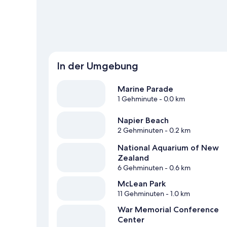
Weitere Aparthotels in Napier anzeigen
In der Umgebung
Marine Parade
1 Gehminute
- 0.0 km
Napier Beach
2 Gehminuten
- 0.2 km
National Aquarium of New
Zealand
6 Gehminuten
- 0.6 km
McLean Park
11 Gehminuten
- 1.0 km
War Memorial Conference
Center