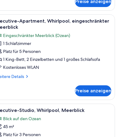
Preise anzeigen
ächtlichen Blick auf eine Stadtlandschaft.
nem Holz-Kopfteil, zwei Nachttischlampen und einer Steckdose an der Wand.
le
Ein ordentlich bezogenes Bett mit einem Hol
9
ecutive-Apartment, Whirlpool, eingeschränkter
otos
eerblick
ür
Eingeschränkter Meerblick (Ozean)
xecutive-
1 Schlafzimmer
partment,
Platz für 5 Personen
hirlpool,
ingeschränkter
1 King-Bett, 2 Einzelbetten und 1 großes Schlafsofa
eerblick
Kostenloses WLAN
nzeigen
itere
itere Details
tails
r
Preise anzeigen
ecutive-
artment,
irlpool,
t, zwei Nachttischlampen, einem Nachttisch, einem Sessel und einem Stadtb
le
Ein ordentlich bezogenes Bett mit Holz-Kopft
12
ngeschränkter
ecutive-Studio, Whirlpool, Meerblick
otos
erblick
Blick auf den Ozean
ür
45 m²
xecutive-
tudio,
Platz für 3 Personen