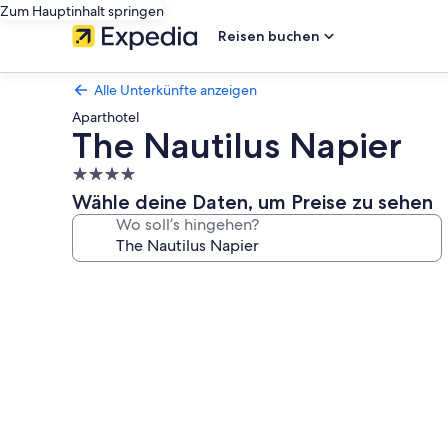
Zum Hauptinhalt springen
Reisen buchen
Alle Unterkünfte anzeigen
Aparthotel
The Nautilus Napier
4.0-
Sterne-
Wähle deine Daten, um Preise zu sehen
Unterkunft
Wo soll’s hingehen?
Fotogalerie
von
The
Nautilus
Napier