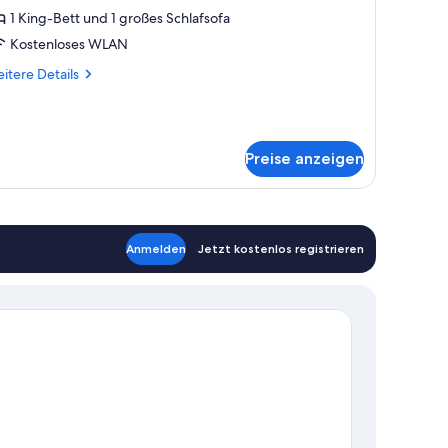
hirlpool,
1 King-Bett und 1 großes Schlafsofa
eerblick
Kostenloses WLAN
nzeigen
itere
itere Details
tails
r
ecutive-
udio,
Preise anzeigen
irlpool,
erblick
Anmelden
Jetzt kostenlos registrieren