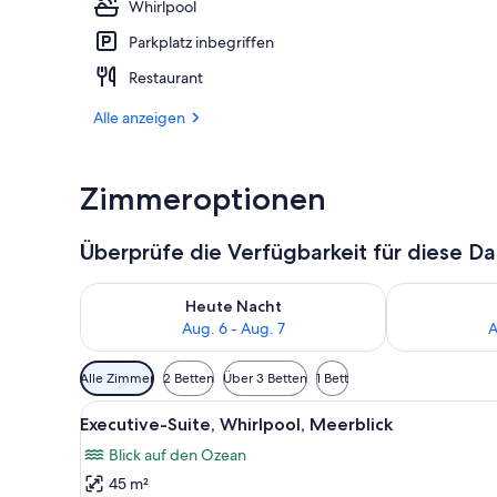
Whirlpool
Parkplatz inbegriffen
Eingangsber
Restaurant
Alle anzeigen
Zimmeroptionen
Überprüfe die Verfügbarkeit für diese D
Überprüfe die Verfügbarkeit für heute Nacht, Aug. 6
Überprüfe die
Heute Nacht
Aug. 6 - Aug. 7
A
Verfügbare
Alle Zimmer
2 Betten
Über 3 Betten
1 Bett
Filter
Alle
Ein ordentlich bezogenes Bett
für
11
Executive-Suite, Whirlpool, Meerblick
Fotos
Zimmer
Blick auf den Ozean
für
45 m²
Executive-