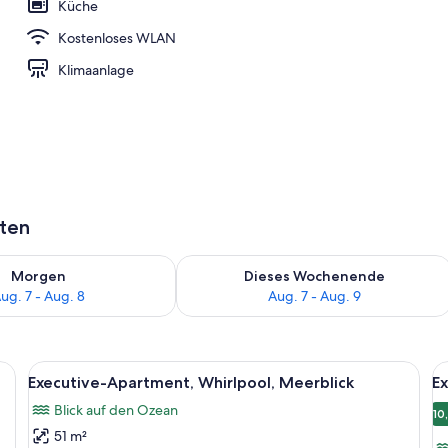
Küche
Kostenloses WLAN
eich
Klimaanlage
aten
 - Aug. 7.
 Verfügbarkeit für morgen, Aug. 7 - Aug. 8.
Überprüfe die Verfügbarkeit für dies
Morgen
Dieses Wochenende
ug. 7 - Aug. 8
Aug. 7 - Aug. 9
 mit einem Holz-Kopfteil, zwei Nachttischlampen und einer Steckdose an de
Alle
Eine kleine Einzelunterkunft mit zwe
Al
15
Executive-Apartment, Whirlpool, Meerblick
Ex
Fotos
F
Blick auf den Ozean
für
f
10
51 m²
Executive-
E