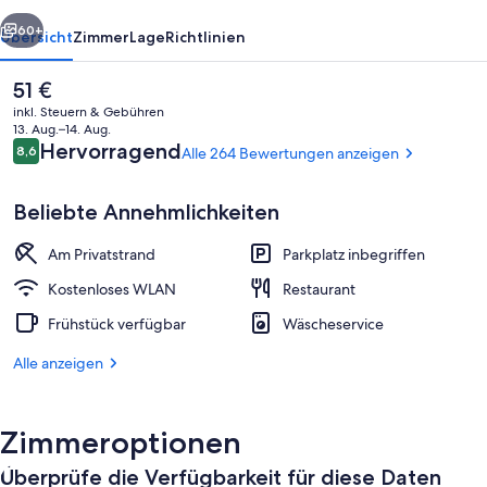
Park
rück
Weiter
60+
Übersicht
Zimmer
Lage
Richtlinien
Der
51 €
aktuelle
inkl. Steuern & Gebühren
Preis
13. Aug.–14. Aug.
beträgt
Bewertungen
Hervorragend
8,6
Alle 264 Bewertungen anzeigen
8,6 von 10.
51 €.
Beliebte Annehmlichkeiten
Am Privatstrand
Parkplatz inbegriffen
Elite-Zimmer, Mehrere Betten, Meerbli
Kostenloses WLAN
Restaurant
Frühstück verfügbar
Wäscheservice
Alle anzeigen
Zimmeroptionen
Überprüfe die Verfügbarkeit für diese Daten