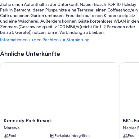
Ziehe einen Aufenthalt in der Unterkunft Napier Beach TOP 10 Holiday
Park in Betracht, deren Pluspunkte eine Terrasse, einen Coffeeshop/ein
Café und einen Garten umfassen. Freu dich auf einen Kinderspielplatz
und eine Wäscherei. Außerdem können Gäste kostenloses WLAN in den
Zimmern (Geschwindigkeit: > 100 MBit/s (reicht für 1–2 Personen oder
bis zu 6 Geräte)) nutzen, um in Verbindung zu bleiben.
Informationen zu den Rechten zur Stornierung
Während deines Aufenthalts erwarten dich außerdem die folgenden
Extras:
Ähnliche Unterkünfte
Parken ohne Service (kostenlos)
Kennedy Park Resort
BK's Fou
Ein kontinentales Frühstück (gegen Aufpreis), ein Fahrradverleih
und Zeitungen in der Lobby
Grillmöglichkeiten, Unterstützung bei der Tourenplanung/beim
Ticketerwerb und Rauchverbot in der Unterkunft
Zimmerausstattung
Alle Gästezimmer sind individuell eingerichtet und überzeugen durch
Annehmlichkeiten wie kostenloses WLAN.
Kennedy
BK's
Kennedy Park Resort
BK's F
Andere Ausstattungsmerkmale und Services sind unter anderem:
Park
Fountai
Marewa
Napier 
Flachbildfernseher mit Digitalempfang
Resort
Court
Pool
Parkplatz inbegriffen
Pool
Marewa
Motel