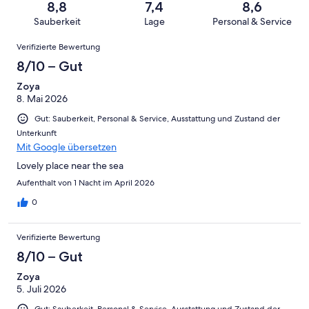
von
haben
8,8
7,4
8,6
-
Bewertung
Gästebewertungen
8
eine
Sauberkeit
Lage
Personal & Service
Hervorragend
von
haben
-
Bewertung
Bewertungen
6
eine
Gut
Verifizierte Bewertung
von
-
Bewertung
4
8/10 – Gut
Okay
von
-
2
Zoya
Schlecht
8. Mai 2026
-
Ungenügend
Gut: Sauberkeit, Personal & Service, Ausstattung und Zustand der
Unterkunft
Mit Google übersetzen
Lovely place near the sea
Aufenthalt von 1 Nacht im April 2026
0
Verifizierte Bewertung
8/10 – Gut
Zoya
5. Juli 2026
Gut: Sauberkeit, Personal & Service, Ausstattung und Zustand der