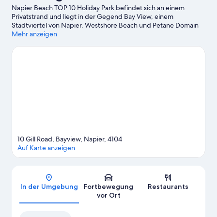
Napier Beach TOP 10 Holiday Park befindet sich an einem
Privatstrand und liegt in der Gegend Bay View, einem
Stadtviertel von Napier. Westshore Beach und Petane Domain
geben einen Eindruck von der schönen Natur der Region. Zu
Mehr anzeigen
den Attraktionen vor Ort zählt außerdem Folgendes: Faraday
Centre und Onekawa Wassersportzentrum. Du möchtest
deinen Aufenthalt in der Stadt mit dem Besuch eines
spannenden Events oder einer Sportveranstaltung aufpeppen?
Dann schau doch einmal hier vorbei: Park Island Sports
Complex. Perfekte Voraussetzungen für einen unterhaltsamen
Abend bietet diese Location: Napier Soundshell.
Zum
Reiseführer für Napier
Weitere Ferienparks in Napier anzeigen
10 Gill Road, Bayview, Napier, 4104
Auf Karte anzeigen
Karte
In der Umgebung
Fortbewegung
Restaurants
vor Ort