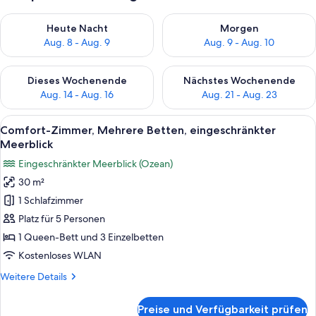
Überprüfe die Verfügbarkeit für heute Nacht, Aug. 8 - Aug. 9.
Überprüfe die Verfügbarkeit f
Heute Nacht
Morgen
Aug. 8 - Aug. 9
Aug. 9 - Aug. 10
Überprüfe die Verfügbarkeit für dieses Wochenende, Aug. 14 -
Überprüfe die Verfügbarkeit f
Dieses Wochenende
Nächstes Wochenende
Aug. 14 - Aug. 16
Aug. 21 - Aug. 23
Alle
Ein Bett mit floralem Überwurf, zwei 
8
Comfort-Zimmer, Mehrere Betten, eingeschränkter
Fotos
Meerblick
für
Eingeschränkter Meerblick (Ozean)
Comfort-
30 m²
Zimmer,
1 Schlafzimmer
Mehrere
Betten,
Platz für 5 Personen
eingeschränkter
1 Queen-Bett und 3 Einzelbetten
Meerblick
Kostenloses WLAN
anzeigen
Weitere
Weitere Details
Details
für
Preise und Verfügbarkeit prüfen
Comfort-