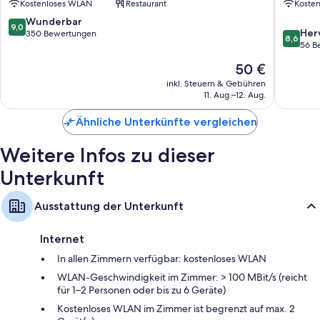
Kostenloses WLAN
Restaurant
Koste
Napier
Süd
9.0
Wunderbar
9,0
8.6
Her
von
350 Bewertungen
8,6
von
56 B
10,
10,
Wunderbar,
Der
50 €
Hervorr
350
Preis
56
inkl. Steuern & Gebühren
Bewertungen
beträgt
11. Aug.–12. Aug.
Bewert
50 €
Ähnliche Unterkünfte vergleichen
Weitere Infos zu dieser
Unterkunft
Ausstattung der Unterkunft
Internet
In allen Zimmern verfügbar: kostenloses WLAN
WLAN-Geschwindigkeit im Zimmer: > 100 MBit/s (reicht
für 1–2 Personen oder bis zu 6 Geräte)
Kostenloses WLAN im Zimmer ist begrenzt auf max. 2