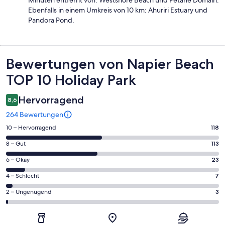
Ebenfalls in einem Umkreis von 10 km: Ahuriri Estuary und
Pandora Pond.
Bewertungen
Bewertungen von Napier Beach
TOP 10 Holiday Park
Hervorragend
8,6
264 Bewertungen
118
10 – Hervorragend
118
von
113
8 – Gut
113
insgesamt
von
264
23
6 – Okay
23
insgesamt
Gästebewertungen
von
264
7
4 – Schlecht
7
haben
insgesamt
Gästebewertungen
von
eine
264
3
2 – Ungenügend
3
haben
insgesamt
Bewertung
Gästebewertungen
von
eine
264
von
haben
insgesamt
Bewertung
Gästebewertungen
10
eine
264