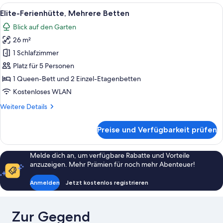
(No
Alle
Ein modernes Hotelzimmer mit einem gr
10
washroom)
Elite-Ferienhütte, Mehrere Betten
Fotos
Blick auf den Garten
für
26 m²
Elite-
Ferienhütte,
1 Schlafzimmer
Mehrere
Platz für 5 Personen
Betten
1 Queen-Bett und 2 Einzel-Etagenbetten
anzeigen
Kostenloses WLAN
Weitere
Weitere Details
Details
für
Preise und Verfügbarkeit prüfen
Elite-
Ferienhütte,
Mehrere
Melde dich an, um verfügbare Rabatte und Vorteile
Betten
anzuzeigen. Mehr Prämien für noch mehr Abenteuer!
Anmelden
Jetzt kostenlos registrieren
Zur Gegend