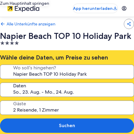
Zum Hauptinhalt springen
App herunterladen
Alle Unterkünfte anzeigen
Napier Beach TOP 10 Holiday Park
4.0-
Sterne-
Unterkunft
Wähle deine Daten, um Preise zu sehen
Wo soll’s hingehen?
Daten
Gäste
Suchen