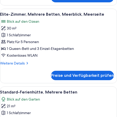
Zimmer,
Mehrere
Alle
Ein Schlafzimmer mit Bett, Nachttisch,
13
Betten,
Elite-Zimmer, Mehrere Betten, Meerblick, Meerseite
Fotos
eingeschränkter
Blick auf den Ozean
Meerblick
für
30 m²
Elite-
Zimmer,
1 Schlafzimmer
Mehrere
Platz für 5 Personen
Betten,
1 Queen-Bett und 3 Einzel-Etagenbetten
Meerblick,
Kostenloses WLAN
Meerseite
Weitere
Weitere Details
anzeigen
Details
für
Preise und Verfügbarkeit prüfen
Elite-
Zimmer,
Mehrere
Alle
Standard-Ferienhütte, Mehrere Betten
7
Betten,
Standard-Ferienhütte, Mehrere Betten
Fotos
Meerblick,
Blick auf den Garten
Meerseite
für
21 m²
Standard-
Ferienhütte,
1 Schlafzimmer