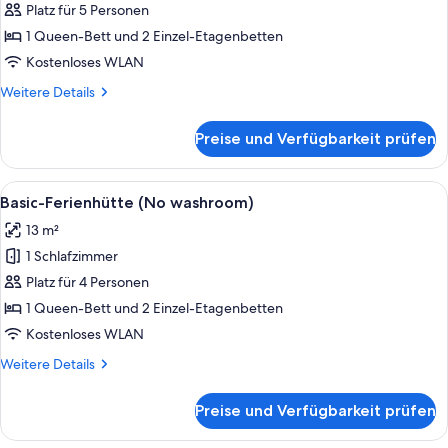
Mehrere
Platz für 5 Personen
Betten
1 Queen-Bett und 2 Einzel-Etagenbetten
anzeigen
Kostenloses WLAN
Weitere
Weitere Details
Details
für
Preise und Verfügbarkeit prüfen
Standard-
Ferienhütte,
Mehrere
Alle
Eine Reihe moderner Mobilheime mit Pi
4
Betten
Basic-Ferienhütte (No washroom)
Fotos
13 m²
für
1 Schlafzimmer
Basic-
Ferienhütte
Platz für 4 Personen
(No
1 Queen-Bett und 2 Einzel-Etagenbetten
washroom)
Kostenloses WLAN
anzeigen
Weitere
Weitere Details
Details
für
Preise und Verfügbarkeit prüfen
Basic-
Ferienhütte