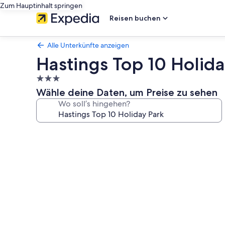
Zum Hauptinhalt springen
Reisen buchen
Alle Unterkünfte anzeigen
Hastings Top 10 Holida
3.0-
Sterne-
Wähle deine Daten, um Preise zu sehen
Unterkunft
Wo soll’s hingehen?
Fotogalerie
von
Hastings
Top
10
Holiday
Park