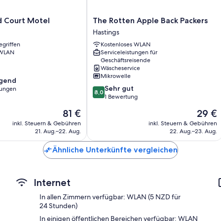
Mikrowellen und Toaster
Hochstuhl und Heizung
The
 Court Motel
The Rotten Apple Back Packers
Rotten
Hastings
Apple
egriffen
Kostenloses WLAN
Back
 WLAN
Serviceleistungen für
Packers
Geschäftsreisende
Hastings
Wäscheservice
Mikrowelle
agend
8.0
Sehr gut
tungen
8,0
von
1 Bewertung
10,
,
Der
Der
81 €
29 €
Sehr
Preis
Preis
gut,
inkl. Steuern & Gebühren
inkl. Steuern & Gebühren
beträgt
beträgt
21. Aug.–22. Aug.
22. Aug.–23. Aug.
1
81 €
29 €
Bewertung
Ähnliche Unterkünfte vergleichen
Internet
In allen Zimmern verfügbar: WLAN (5 NZD für
24 Stunden)
In einigen öffentlichen Bereichen verfügbar: WLAN