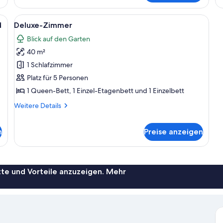
2 Schlafzimmer
Ap
2 
nem Einzelbett, Holzboden, einem Fenster mit Vorhängen und einer Deckenl
Alle
Ein ordentlich gemachtes Bett in ein
6
d
Deluxe-Zimmer
Fotos
Blick auf den Garten
für
40 m²
Deluxe-
Zimmer
1 Schlafzimmer
anzeigen
Platz für 5 Personen
1 Queen-Bett, 1 Einzel-Etagenbett und 1 Einzelbett
Weitere
Weitere Details
Details
für
n
Preise anzeigen
Deluxe-
Zimmer
te und Vorteile anzuzeigen. Mehr