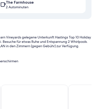
The Farmhouse
2 Autominuten
 Barn Vineyards gelegene Unterkunft Hastings Top 10 Holiday
ei. Besuche für etwas Ruhe und Entspannung 2 Whirlpools.
WLAN in den Zimmern (gegen Gebühr) zur Verfügung.
nenschirmen
keiten für LKW/Busse/Wohnmobile
ernseher in der Lobby und ein Verkaufsautomat
Apple Motor Inn
Lavana Motels
ichkeiten wie unter anderem WLAN.