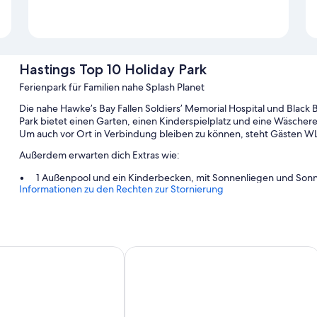
Hastings Top 10 Holiday Park
Ferienpark für Familien nahe Splash Planet
Die nahe Hawke’s Bay Fallen Soldiers’ Memorial Hospital und Black
Park bietet einen Garten, einen Kinderspielplatz und eine Wäscher
Um auch vor Ort in Verbindung bleiben zu können, steht Gästen 
Außerdem erwarten dich Extras wie:
1 Außenpool und ein Kinderbecken, mit Sonnenliegen und Son
Informationen zu den Rechten zur Stornierung
Parken ohne Service (kostenlos)
Ein Fahrradverleih, ein Tennisplatz im Freien und Parkmöglich
Unterstützung bei der Tourenplanung/beim Ticketerwerb, ein F
ourt Motel
The Rotten Apple Back Packers
Zimmerausstattung
Alle Gästezimmer im Hastings Top 10 Holiday Park bieten Annehml
Andere Ausstattungsmerkmale und Services sind zum Beispiel: