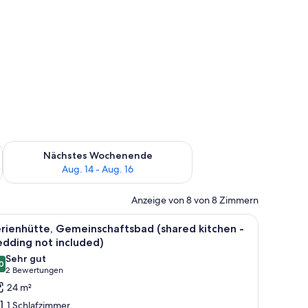
es Wochenende, Aug. 7 - Aug. 9.
Überprüfe die Verfügbarkeit für nächstes Wochenende, Aug. 1
Nächstes Wochenende
Aug. 14 - Aug. 16
Anzeige von 8 von 8 Zimmern
i Einzelbetten, einer hölzernen Bank und einem Fenster mit Vorhängen.
le
Ein modernes Zimmer mit einem Bett, einem E
5
rienhütte, Gemeinschaftsbad (shared kitchen -
otos
dding not included)
ür
Sehr gut
0
erienhütte,
8,0 von 10
(2
2 Bewertungen
emeinschaftsbad
Bewertungen)
24 m²
shared
1 Schlafzimmer