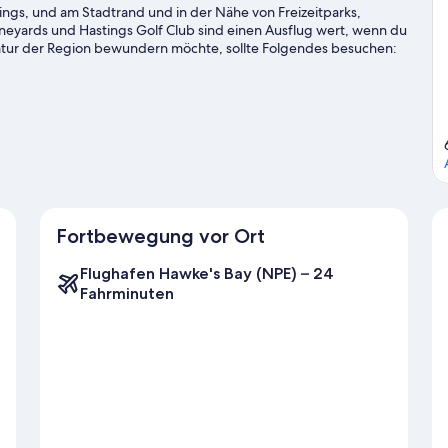
ings, und am Stadtrand und in der Nähe von Freizeitparks,
Vineyards und Hastings Golf Club sind einen Ausflug wert, wenn du
atur der Region bewundern möchte, sollte Folgendes besuchen:
Dann solltest du dir diese Attraktion nicht entgehen lassen:
Fortbewegung vor Ort
Flughafen Hawke's Bay (NPE) – 24
Fahrminuten