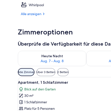
Whirlpool
Deluxe-Zimme
Alle anzeigen
Zimmeroptionen
Überprüfe die Verfügbarkeit für diese D
Überprüfe die Verfügbarkeit für heute Nacht, Aug. 7
Überprüfe die
Heute Nacht
Aug. 7 - Aug. 8
A
Verfügbare
Alle Zimmer
Über 3 Betten
2 Betten
Filter
Alle
Ein Schlafzimmer mit einem Bet
für
5
Apartment, 1 Schlafzimmer
Fotos
Zimmer
Blick auf den Garten
für
30 m²
Apartment,
1
1 Schlafzimmer
Schlafzimmer
Platz für 5 Personen