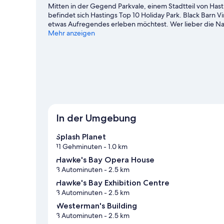
Mitten in der Gegend Parkvale, einem Stadtteil von Hast
befindet sich Hastings Top 10 Holiday Park. Black Barn 
etwas Aufregendes erleben möchtest. Wer lieber die N
Te Mata Peak und Napier Beach. Du verreist mit Kindern? 
Mehr anzeigen
Splash Planet.
Zum Reiseführer für Hastings
Weitere Ferienparks in Hastings anzeigen
In der Umgebung
Splash Planet
11 Gehminuten
- 1.0 km
Hawke's Bay Opera House
3 Autominuten
- 2.5 km
Hawke's Bay Exhibition Centre
3 Autominuten
- 2.5 km
Westerman's Building
3 Autominuten
- 2.5 km