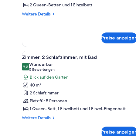
anzeigen
2 Queen-Betten und 1 Einzelbett
Weitere
Weitere Details
Details
für
Apartment,
1
Preise anzeige
Schlafzimmer
Alle
Eine moderne Küche mit Holzti
6
Zimmer, 2 Schlafzimmer, mit Bad
Fotos
Wunderbar
für
9,2
9,2 von 10
(5
5 Bewertungen
Zimmer,
Bewertungen)
Blick auf den Garten
2 Schlafzimmer,
40 m²
mit
2 Schlafzimmer
Bad
Platz für 5 Personen
anzeigen
1 Queen-Bett, 1 Einzelbett und 1 Einzel-Etagenbett
Weitere
Weitere Details
Details
für
Preise anzeige
Zimmer,