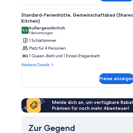
2 Schlafzimmer,
mit
Alle
Ein Zimmer mit Etagenbett, ei
4
Bad
Standard-Ferienhütte, Gemeinschaftsbad (Share
Fotos
Kitchen)
für
Außergewöhnlich
9,6
Standard-
9,6 von 10
(7
7 Bewertungen
Ferienhütte,
Bewertungen)
1 Schlafzimmer
Gemeinschaftsbad
Platz für 4 Personen
(Shared
1 Queen-Bett und 1 Einzel-Etagenbett
Kitchen)
Weitere
Weitere Details
anzeigen
Details
für
Preise anzeige
Standard-
Ferienhütte,
Gemeinschaftsbad
(Shared
Kitchen)
Melde dich an, um verfügbare Rabat
Prämien für noch mehr Abenteuer!
Zur Gegend