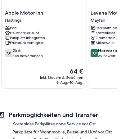
Apple
Lavana
Apple Motor Inn
Lavana Motels
Motor
Motels
Hastings
Mayfair
Inn
Mayfair
Pool
Parkplatz inbegriffen
Hastings
Haustiere erlaubt
Kostenloses WLAN
Parkplatz inbegriffen
Zimmerreinigung
Frühstück verfügbar
Mikrowelle
7.0
8.6
Gut
Hervorragend
7,0
8,6
von
von
346 Bewertungen
39 Bewertungen
10,
10,
Gut,
Hervorragend,
Der
64 €
346
39
Preis
inkl. Steuern & Gebühren
inkl. S
Bewertungen
Bewertungen
beträgt
9. Aug.–10. Aug.
64 €
Parkmöglichkeiten und Transfer
Kostenlose Parkplätze ohne Service vor Ort
Parkplätze für Wohnmobile, Busse und LKW vor Ort