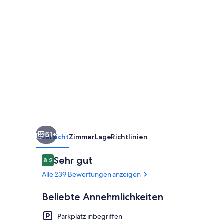
51+
Übersicht
Zimmer
Lage
Richtlinien
Bewertungen
Sehr gut
8,2
8,2 von 10.
Alle 239 Bewertungen anzeigen
Beliebte Annehmlichkeiten
Parkplatz inbegriffen