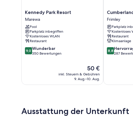
Kennedy
Cumberland
Kennedy Park Resort
Cumberland
Park
Court
Marewa
Frimley
Resort
Motel
Pool
Parkplatz inb
Marewa
Frimley
Parkplatz inbegriffen
Kostenloses
Kostenloses WLAN
Restaurant
Restaurant
Klimaanlage
9.0
8.8
Wunderbar
Hervorr
9,0
8,8
von
von
350 Bewertungen
287 Bewer
10,
10,
Wunderbar,
Hervorragend
Der
50 €
350
287
Preis
inkl. Steuern & Gebühren
Bewertungen
Bewertungen
beträgt
9. Aug.–10. Aug.
50 €
Ausstattung der Unterkunft