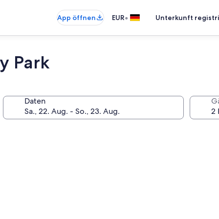
•
App öffnen
EUR
Unterkunft registr
y Park
Daten
G