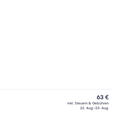
 Unterkunft
Zimmer, 2 Schlafzimmer, mit Bad | W
Der
63 €
aktuelle
inkl. Steuern & Gebühren
Preis
22. Aug.–23. Aug.
er | Wohnbereich
Terrasse/Patio
beträgt
63 €.