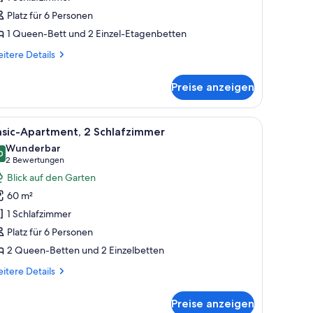
itchen
Platz für 6 Personen
1 Queen-Bett und 2 Einzel-Etagenbetten
edding
itere
ot
itere Details
tails
ncluded)
r
nzeigen
Preise anzeigen
rienhütte,
meinschaftsbad
hared
 mit Blick ins Freie.
Fertighäuser mit flachem Dach und einer kleinen Veranda.
le
Ein Schlafsaal mit Etagenbetten, einem Fenst
5
tchen
asic-Apartment, 2 Schlafzimmer
otos
Wunderbar
dding
ür
0
9,0 von 10
(2
2 Bewertungen
t
asic-
Bewertungen)
Blick auf den Garten
cluded)
partment,
60 m²
 Schlafzimmer
1 Schlafzimmer
nzeigen
Platz für 6 Personen
2 Queen-Betten und 2 Einzelbetten
itere
itere Details
tails
r
Preise anzeigen
sic-