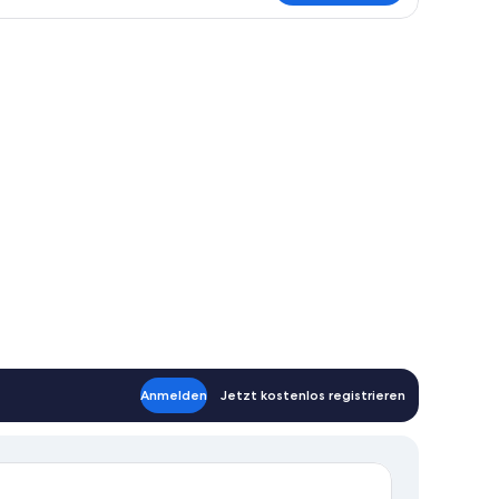
artment,
Schlafzimmer
euchte.
em Zimmer mit rautenförmigem Muster an der Wand, ein Fenster mit Vorhän
Anmelden
Jetzt kostenlos registrieren