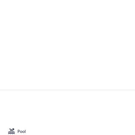
Fassade der
Deluxe-Zimm
Pool