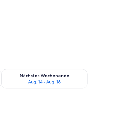
es Wochenende, Aug. 7 - Aug. 9.
Überprüfe die Verfügbarkeit für nächstes Wochenende, Aug. 1
Nächstes Wochenende
Aug. 14 - Aug. 16
 und Blick auf ein Gebäude.
, ein Ledersessel, ein Schreibtisch mit Lampe und ein Bett.