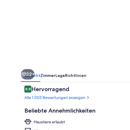
22+
Übersicht
Zimmer
Lage
Richtlinien
Bewertungen
Hervorragend
8,8
8,8 von 10.
Alle 1.003 Bewertungen anzeigen
Beliebte Annehmlichkeiten
Haustiere erlaubt