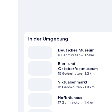
dieser beiden Locations: Olympiastadion und Allianz Are
In der Umgebung
Deutsches Museum
6 Gehminuten
- 0.6 km
Bier- und
Oktoberfestmuseum
15 Gehminuten
- 1.3 km
Viktualienmarkt
15 Gehminuten
- 1.3 km
Hofbräuhaus
17 Gehminuten
- 1.4 km