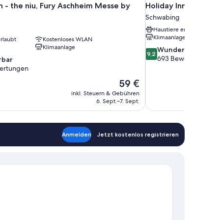
n - the niu, Fury Aschheim Messe by
Holiday Inn - the ni
Schwabing
Haustiere erlaubt
Klimaanlage
rlaubt
Kostenloses WLAN
Klimaanlage
9.2
Wunderbar
9,2
von
693 Bewertungen
bar
10,
ertungen
Wunderbar,
Der
59 €
693
Preis
Bewertungen
inkl. Steuern & Gebühren
beträgt
6. Sept.–7. Sept.
en
59 €
Anmelden
Jetzt kostenlos registrieren