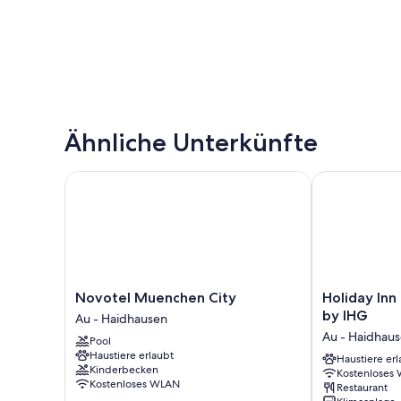
Ähnliche Unterkünfte
Novotel Muenchen City
Holiday Inn M
Novotel
Holiday
Novotel Muenchen City
Holiday Inn
Muenchen
Inn
by IHG
Au - Haidhausen
City
Munich
Au - Haidhau
Pool
Au
-
Haustiere erlaubt
-
City
Haustiere erl
Kinderbecken
Kostenloses
Haidhausen
Centre
Kostenloses WLAN
Restaurant
by