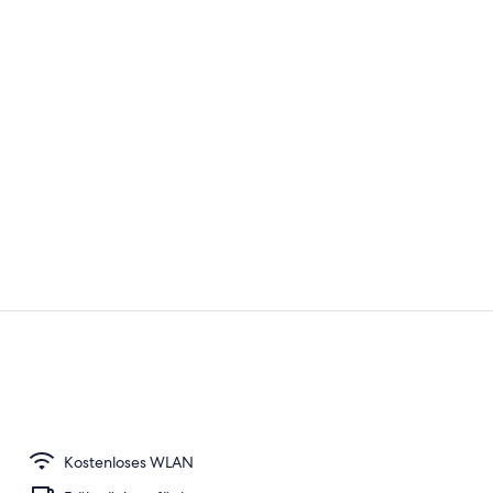
Terrasse/Pat
Tägliches k
Kostenloses WLAN