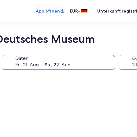
•
App öffnen
EUR
Unterkunft registr
Deutsches Museum
Daten
G