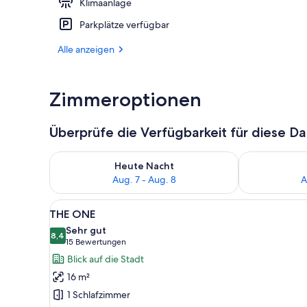
Klimaanlage
Bar (in der U
Parkplätze verfügbar
Alle anzeigen
Zimmeroptionen
Überprüfe die Verfügbarkeit für diese D
Überprüfe die Verfügbarkeit für heute Nacht, Aug. 7
Überprüfe die
Heute Nacht
Aug. 7 - Aug. 8
A
Alle
Ein Hotelzimmer mit einem gro
7
THE ONE
Fotos
Sehr gut
für
8,4
8,4 von 10
(15
15 Bewertungen
THE
Bewertungen)
Blick auf die Stadt
ONE
16 m²
anzeigen
1 Schlafzimmer