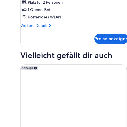
Platz für 2 Personen
1 Queen-Bett
Kostenloses WLAN
Weitere
Weitere Details
Details
für
Preise anzeige
THE
ONE
Vielleicht gefällt dir auch
Four Points by Sheraton Munich Arabellapark
Anzeige