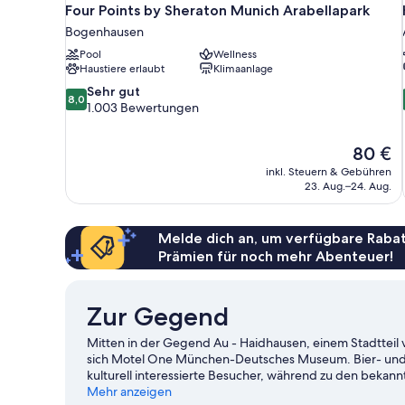
Four Points by Sheraton Munich Arabellapark
Bogenhausen
Pool
Wellness
Haustiere erlaubt
Klimaanlage
8.0
Sehr gut
8,0
von
1.003 Bewertungen
10,
Sehr
Der
80 €
gut,
Preis
1.003
inkl. Steuern & Gebühren
beträgt
23. Aug.–24. Aug.
Bewertungen
80 €
Melde dich an, um verfügbare Rabat
Prämien für noch mehr Abenteuer!
Zur Gegend
Mitten in der Gegend Au - Haidhausen, einem Stadtteil
sich Motel One München-Deutsches Museum. Bier- un
kulturell interessierte Besucher, während zu den bekan
Hofbräuhaus und Altes Rathaus. Lust auf ein spannende
Mehr anzeigen