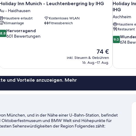
Holiday Inn Munich - Leuchtenbergring by IHG
Holiday In
IHG
Au - Haidhausen
Aschheim
Haustiere erlaubt
Kostenloses WLAN
Klimaanlage
Fitnessbereich
Haustiere e
Restaurant
8.8
Hervorragend
8,8
von
601 Bewertungen
9.0
Wunder
9,0
10,
von
674 Bew
Hervorragend,
10,
Der
74 €
601
Wunderbar,
Preis
Bewertungen
inkl. Steuern & Gebühren
674
beträgt
16. Aug.–17. Aug.
Bewertung
74 €
te und Vorteile anzuzeigen. Mehr
 von München, und in der Nähe einer U-Bahn-Station, befindet
d Oktoberfestmuseum und BMW Welt sind Höhepunkte für
ntesten Sehenswürdigkeiten der Region Folgendes zählt:
s Event? Dann schau doch mal in den Veranstaltungskalender