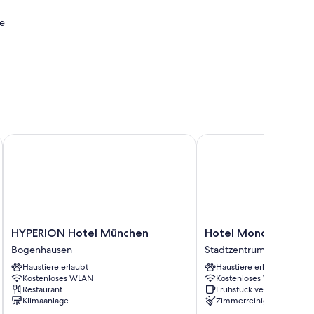
e
HYPERION Hotel München
Hotel Mondial Munich
HYPERION
Hotel
HYPERION Hotel München
Hotel Mondial Muni
Hotel
Mondial
Bogenhausen
Stadtzentrum von Münc
München
Munich
Haustiere erlaubt
Haustiere erlaubt
Bogenhausen
Stadtzentrum
Kostenloses WLAN
Kostenloses WLAN
von
Restaurant
Frühstück verfügbar
München
Klimaanlage
Zimmerreinigung