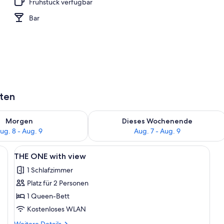
Frühstück verfügbar
nterkunft)
Bar
aten
 - Aug. 8.
 Verfügbarkeit für morgen, Aug. 8 - Aug. 9.
Überprüfe die Verfügbarkeit für dies
Morgen
Dieses Wochenende
ug. 8 - Aug. 9
Aug. 7 - Aug. 9
ßen Bett, einem Nachttisch, einer Wandlampe, einem Fenster mit Vorhängen
Alle
Ein Hotelzimmer mit Blick auf die Stadt
6
THE ONE with view
Fotos
1 Schlafzimmer
für
Platz für 2 Personen
THE
ONE
1 Queen-Bett
with
Kostenloses WLAN
view
Weitere
Weitere Details