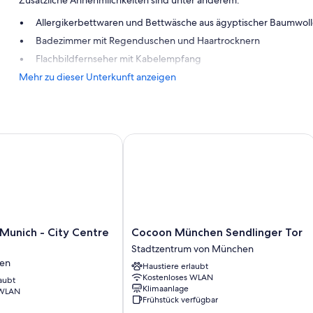
Zusätzliche Annehmlichkeiten sind unter anderem:
Allergikerbettwaren und Bettwäsche aus ägyptischer Baumwoll
Badezimmer mit Regenduschen und Haartrocknern
Flachbildfernseher mit Kabelempfang
Mehr zu dieser Unterkunft anzeigen
unich - City Centre by IHG
Cocoon München Sendlinger Tor
Cocoon
 Munich - City Centre
Cocoon München Sendlinger Tor
München
Stadtzentrum von München
Sendlinger
sen
Haustiere erlaubt
Tor
Kostenloses WLAN
aubt
Stadtzentrum
Klimaanlage
 WLAN
von
Frühstück verfügbar
München