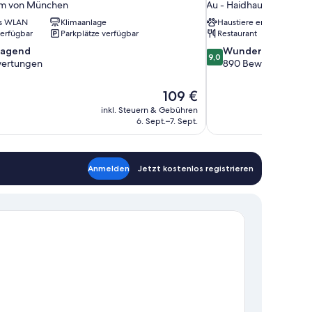
um von München
Au - Haidhausen
es WLAN
Klimaanlage
Haustiere erlaubt
verfügbar
Parkplätze verfügbar
Restaurant
9.0
ragend
Wunderbar
9,0
von
ertungen
890 Bewertungen
10,
nd,
Wunderbar,
Der
109 €
890
Preis
inkl. Steuern & Gebühren
en
Bewertungen
beträgt
6. Sept.–7. Sept.
109 €
Anmelden
Jetzt kostenlos registrieren