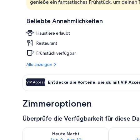
genieße ein fantastisches Frühstück, um deinen 
Rezeption
Beliebte Annehmlichkeiten
Haustiere erlaubt
Restaurant
Frühstück verfügbar
Alle anzeigen
Entdecke die Vorteile, die du mit VIP Acce
VIP Access
Zimmeroptionen
Überprüfe die Verfügbarkeit für diese D
Überprüfe die Verfügbarkeit für heute Nacht, Aug. 9
Überprüfe die
Heute Nacht
Aug. 9 - Aug. 10
Au