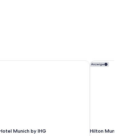
 Hotel Munich by IHG
Hilton Munich City
Anzeige
 Hotel Munich by IHG
Hilton Munich City