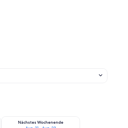
es Wochenende, Aug. 14 - Aug. 16.
Überprüfe die Verfügbarkeit für nächstes Wochenende, Aug. 2
Nächstes Wochenende
Aug. 21 - Aug. 23