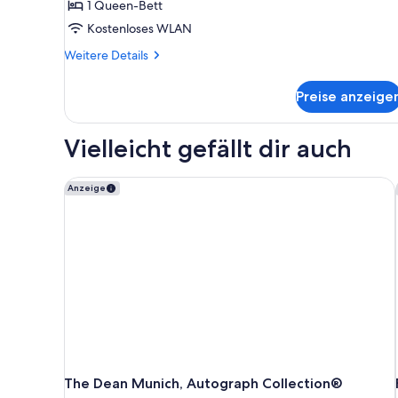
1 Queen-Bett
anzeigen
Kostenloses WLAN
Weitere
Weitere Details
Details
für
Preise anzeige
Doppelzimmer,
1
Queen-
Vielleicht gefällt dir auch
Bett
The Dean Munich, Autograph Collection®
Anzeige
The Dean Munich, Autograph Collection®