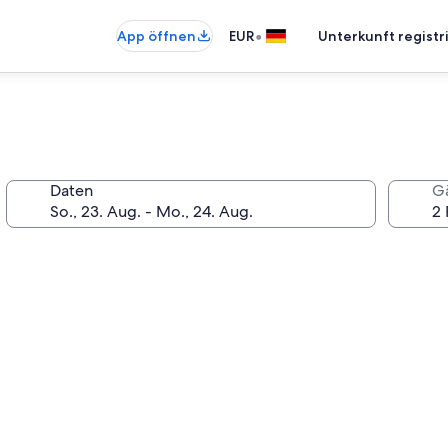
•
App öffnen
EUR
Unterkunft registr
Daten
G