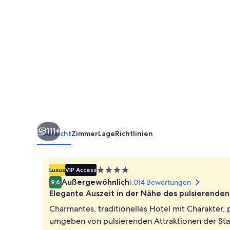
111+
Übersicht
Zimmer
Lage
Richtlinien
4.0-
Luxus
VIP Access
Sterne-
Außergewöhnlich
1.014 Bewertungen
9,6
Unterkunft
Elegante Auszeit in der Nähe des pulsierende
Charmantes, traditionelles Hotel mit Charakter,
umgeben von pulsierenden Attraktionen der Sta