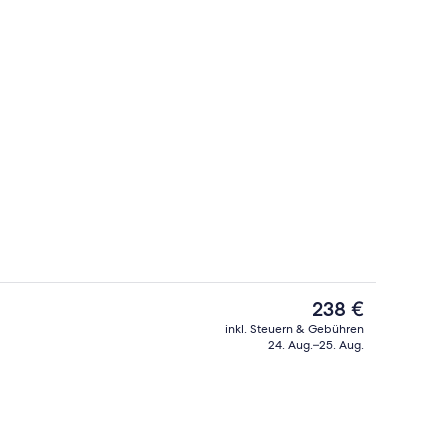
 einigen kostenlosen Artikeln), Zimmersafe, Schreibtisch
Suite | Wohnbereich | Flachbildfernse
Der
238 €
aktuelle
inkl. Steuern & Gebühren
Preis
24. Aug.–25. Aug.
Terrasse/Patio
beträgt
238 €.