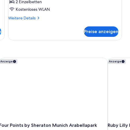
2 Einzelbetten
Kostenloses WLAN
Weitere
Weitere Details
Details
für
n
Preise anzeigen
Zweibettzimmer
Four Points by Sheraton Munich Arabellapark
Ruby Lilly
Anzeige
Anzeige
Four Points by Sheraton Munich Arabellapark
Ruby Lilly