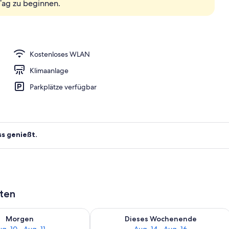
Tag zu beginnen.
Kostenloses WLAN
Klimaanlage
Parkplätze verfügbar
ss genießt.
aten
 - Aug. 10.
 Verfügbarkeit für morgen, Aug. 10 - Aug. 11.
Überprüfe die Verfügbarkeit für dies
Morgen
Dieses Wochenende
g. 10 - Aug. 11
Aug. 14 - Aug. 16