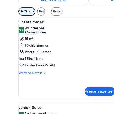
Verfügbare
Alle Zimmer
1 Bett
2 Betten
Filter
Alle
Einzelzimmer | Minibar (mit ei
für
7
Einzelzimmer
Fotos
Zimmer
Wunderbar
für
9,2
9,2 von 10
(9
9 Bewertungen
Einzelzimmer
Bewertungen)
15 m²
anzeigen
1 Schlafzimmer
Platz für 1 Person
1 Einzelbett
Kostenloses WLAN
Weitere
Weitere Details
Details
für
Einzelzimmer
Preise anzeige
Alle
Ein Doppelbett mit weißen Bet
11
Junior-Suite
Fotos
Außergewöhnlich