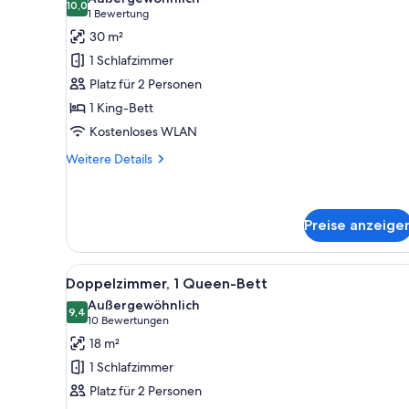
für
10,0
10,0 von 10
(1
1 Bewertung
Junior-
Bewertung)
30 m²
Suite
1 Schlafzimmer
anzeigen
Platz für 2 Personen
1 King-Bett
Kostenloses WLAN
Weitere
Weitere Details
Details
für
Junior-
Suite
Preise anzeige
Alle
Ein Doppelbett mit zwei Kissen
5
Doppelzimmer, 1 Queen-Bett
Fotos
Außergewöhnlich
für
9,4
9,4 von 10
(10
10 Bewertungen
Doppelzimmer,
Bewertungen)
18 m²
1
1 Schlafzimmer
Queen-
Platz für 2 Personen
Bett