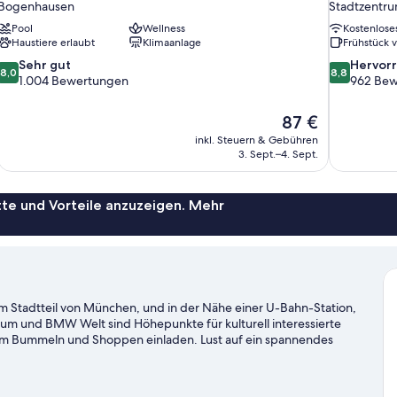
Bogenhausen
Stadtzentr
Pool
Wellness
Kostenlos
Haustiere erlaubt
Klimaanlage
Frühstück 
8.0
8.8
Sehr gut
Hervor
8,0
8,8
von
von
1.004 Bewertungen
962 Bew
10,
10,
Sehr
Hervorrage
Der
87 €
gut,
962
Preis
inkl. Steuern & Gebühren
1.004
Bewertung
beträgt
3. Sept.–4. Sept.
Bewertungen
87 €
te und Vorteile anzuzeigen. Mehr
 Stadtteil von München, und in der Nähe einer U-Bahn-Station,
eum und BMW Welt sind Höhepunkte für kulturell interessierte
um Bummeln und Shoppen einladen. Lust auf ein spannendes
er dieser beiden Locations: Olympiastadion und Allianz Arena.
r-Abenteuer, etwa auf den Wander-/Radwegen.
Zum Reiseführer