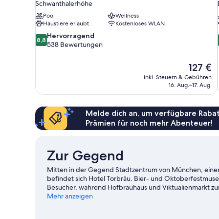
Schwanthalerhöhe
Pool
Wellness
Haustiere erlaubt
Kostenloses WLAN
8.8
Hervorragend
8,8
von
538 Bewertungen
10,
Hervorragend,
Der
127 €
538
Preis
inkl. Steuern & Gebühren
Bewertungen
beträgt
16. Aug.–17. Aug.
127 €
Melde dich an, um verfügbare Rabat
Prämien für noch mehr Abenteuer!
Zur Gegend
Mitten in der Gegend Stadtzentrum von München, einem
befindet sich Hotel Torbräu. Bier- und Oktoberfestmus
Besucher, während Hofbräuhaus und Viktualienmarkt z
Event? Dann schau doch mal in den Veranstaltungskalend
Mehr anzeigen
Die Umgebung bietet viele Möglichkeiten für Outdoo
für München