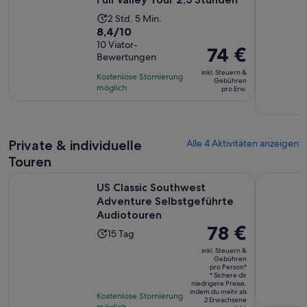
Die
2 Std. 5 Min.
8.4
8,4/10
Aktivität
von
10 Viator-
dauert
Der
74 €
Bewertungen
10,
2
Preis
basierend
inkl. Steuern &
Stunden
Kostenlose Stornierung
beträgt
Gebühren
auf
möglich
und
pro Erw.
74 €
10
5
pro
Bewertungen.
Minuten
Erw.
Private & individuelle
Alle 4 Aktivitäten anzeigen
Touren
US Classic Southwest Adventure Selbstgeführte Audiotour
4-stündig
US Classic Southwest
Adventure Selbstgeführte
Audiotouren
Der
78 €
Die
15 Tag
Preis
Aktivität
inkl. Steuern &
beträgt
Gebühren
dauert
pro Person*
78 €
15 Tage
* Sichere dir
niedrigere Preise,
pro
indem du mehr als
Kostenlose Stornierung
Person*
2 Erwachsene
möglich