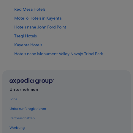
Red Mesa Hotels
Motel 6 Hotels in Kayenta
Hotels nahe John Ford Point
Tsegi Hotels
Kayenta Hotels
Hotels nahe Monument Valley Navajo Tribal Park
Shonto Hotels
Motels in Kayenta
Hotels nahe Navajo National Monument
Historische in Kayenta
Unternehmen
Teec Nos Pos Hotels
Jobs
Unterkunft registrieren
Partnerschaften
Werbung