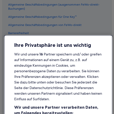
Allgemeine Geschäftsbedingungen (ausgenommen FeWo-direkt-
Buchungen)
Allgemeine Geschäftsbedingungen für One Key™
Allgemeine Geschäftsbedingungen von FeWo-direkt
Barrierefreiheit
Datenschutz
Ihre Privatsphäre ist uns wichtig
Cookies
Wir und unsere
16
Partner speichern und/ oder greifen
Rechtliche Hinweise/Kontakt
auf Informationen auf einem Gerät zu, z.B. auf
eindeutige Kennungen in Cookies, um
Inhaltsrichtlinien und Melden von Inhalten
personenbezogene Daten zu verarbeiten. Sie können
Ihre Präferenzen akzeptieren oder verwalten. Klicken
Hilfe
Sie dazu bitte unten oder besuchen Sie jederzeit die
Hilfe
Seite der Datenschutzrichtlinie. Diese Präferenzen
werden unseren Partnern signalisiert und haben keinen
Flug stornieren
Einfluss auf Surfdaten.
Hotel- oder Ferienunterkunftsbuchung stornieren
Wir und unsere Partner verarbeiten Daten,
Rückerstattungsdauer
um Folgendes bereitzustellen: