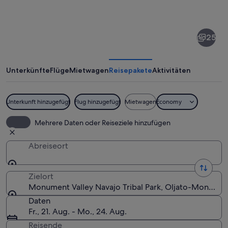
von
Monument
25
Valley
Navajo
Tribal
Unterkünfte
Flüge
Mietwagen
Reisepakete
Aktivitäten
Park
Unterkunft hinzugefügt
Flug hinzugefügt
Mietwagen
Economy
Wüstenlandschaft mit markanten rote
Mehrere Daten oder Reiseziele hinzufügen
Abreiseort
Zielort
Monument Valley Navajo Tribal Park, Oljato-Monument
Daten
Fr., 21. Aug. - Mo., 24. Aug.
Reisende