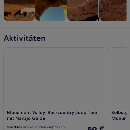
Touren und
Geschichte &
Abenteuer &
Tiere & Natur
Tagesausflüge
Kultur
Outdoor
Aktivitäten
Monument Valley: Backcountry Jeep Tour mit Navajo Guide
Selbstgef
Monument Valley: Backcountry Jeep Tour
Selbstge
mit Navajo Guide
Monumen
59 €
Von
94%
der Reisenden empfohlen