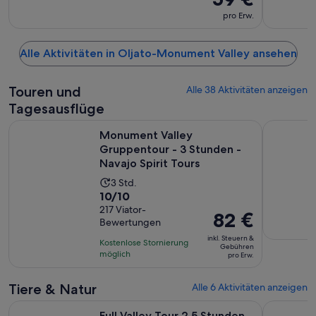
pro Erw.
Alle Aktivitäten in Oljato-Monument Valley ansehen
Touren und
Alle 38 Aktivitäten anzeigen
Tagesausflüge
Monument Valley Gruppentour - 3 Stunden - Navajo Spirit 
Monument 
Monument Valley
Gruppentour - 3 Stunden -
Navajo Spirit Tours
Die
3 Std.
10.0
10/10
Aktivität
von
217 Viator-
dauert
Der
82 €
Bewertungen
10,
3
Preis
basierend
inkl. Steuern &
Stunden
Kostenlose Stornierung
beträgt
Gebühren
auf
möglich
pro Erw.
82 €
217
pro
Bewertungen.
Tiere & Natur
Alle 6 Aktivitäten anzeigen
Erw.
Wird in einem neuen Tab geöffn
Full Valley Tour 2,5 Stunden
Monument V
Full Valley Tour 2,5 Stunden