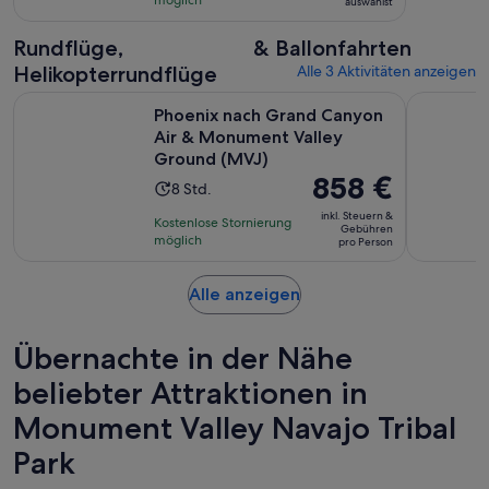
auswählst
Rundflüge,
& Ballonfahrten
Helikopterrundflüge
Alle 3 Aktivitäten anzeigen
Phoenix nach Grand Canyon Air & Monument Valley Ground
Sedona na
Phoenix nach Grand Canyon
Air & Monument Valley
Ground (MVJ)
Der
858 €
Die
8 Std.
Preis
Aktivität
inkl. Steuern &
Kostenlose Stornierung
beträgt
Gebühren
dauert
möglich
pro Person
858 €
8
pro
Stunden
Wird
Alle anzeigen
Person
in
einem
Übernachte in der Nähe
neuen
Tab
beliebter Attraktionen in
geöffnet
Monument Valley Navajo Tribal
Park