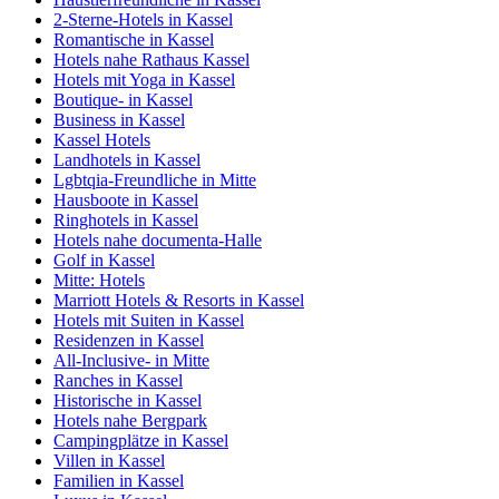
2-Sterne-Hotels in Kassel
Romantische in Kassel
Hotels nahe Rathaus Kassel
Hotels mit Yoga in Kassel
Boutique- in Kassel
Business in Kassel
Kassel Hotels
Landhotels in Kassel
Lgbtqia-Freundliche in Mitte
Hausboote in Kassel
Ringhotels in Kassel
Hotels nahe documenta-Halle
Golf in Kassel
Mitte: Hotels
Marriott Hotels & Resorts in Kassel
Hotels mit Suiten in Kassel
Residenzen in Kassel
All-Inclusive- in Mitte
Ranches in Kassel
Historische in Kassel
Hotels nahe Bergpark
Campingplätze in Kassel
Villen in Kassel
Familien in Kassel