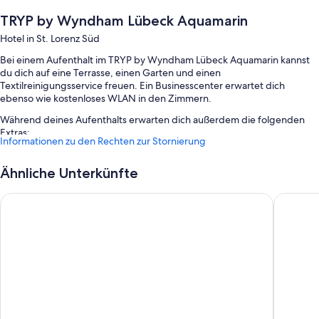
TRYP by Wyndham Lübeck Aquamarin
Hotel in St. Lorenz Süd
Bei einem Aufenthalt im TRYP by Wyndham Lübeck Aquamarin kannst
du dich auf eine Terrasse, einen Garten und einen
Textilreinigungsservice freuen. Ein Businesscenter erwartet dich
ebenso wie kostenloses WLAN in den Zimmern.
Während deines Aufenthalts erwarten dich außerdem die folgenden
Extras:
Informationen zu den Rechten zur Stornierung
Ein Frühstücksbuffet (gegen Aufpreis), ein Fahrradverleih und
Parken ohne Service (kostenpflichtig)
Ähnliche Unterkünfte
Eine Ladestation für Elektroautos, Rauchverbot in der Unterkunft
Premier Inn Lübeck City Centre
Premier 
und ein Fahrstuhl
Unterstützung bei der Tourenplanung/beim Ticketerwerb, ein
Fernseher in der Lobby und ein Wäschereiservice
Zimmerausstattung
Alle 113 Zimmer bieten Annehmlichkeiten wie kostenloses WLAN, Safes
und eine Schallisolierung.
Weitere Annehmlichkeiten sind unter anderem: