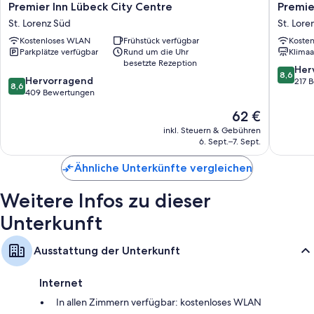
Premier
Premier
Premier Inn Lübeck City Centre
Premie
Badezimmer mit Duschen und Haartrocknern
Inn
Inn
St. Lorenz Süd
St. Lore
Lübeck
Lübeck
LCD-Fernseher mit Satellitenempfang
Kostenloses WLAN
Frühstück verfügbar
Koste
City
City
Parkplätze verfügbar
Rund um die Uhr
Klimaa
Heizung und Schreibtisch
Centre
Stadtgr
besetzte Rezeption
St.
St.
8.6
Her
8,6
8.6
Lorenz
Hervorragend
Lorenz
von
217 
8,6
von
Süd
409 Bewertungen
Süd
10,
10,
Hervorr
Der
62 €
Hervorragend,
217
Preis
409
inkl. Steuern & Gebühren
Bewert
beträgt
6. Sept.–7. Sept.
Bewertungen
62 €
Ähnliche Unterkünfte vergleichen
Weitere Infos zu dieser
Unterkunft
Ausstattung der Unterkunft
Internet
In allen Zimmern verfügbar: kostenloses WLAN