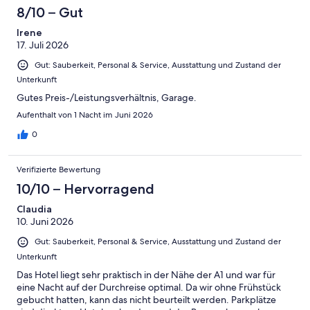
-
Bewertung
4
8/10 – Gut
Okay
von
-
2
Irene
Schlecht
17. Juli 2026
-
Ungenügend
Gut: Sauberkeit, Personal & Service, Ausstattung und Zustand der
Unterkunft
Gutes Preis-/Leistungsverhältnis, Garage.
Aufenthalt von 1 Nacht im Juni 2026
0
Verifizierte Bewertung
10/10 – Hervorragend
Claudia
10. Juni 2026
Gut: Sauberkeit, Personal & Service, Ausstattung und Zustand der
Unterkunft
Das Hotel liegt sehr praktisch in der Nähe der A1 und war für
eine Nacht auf der Durchreise optimal. Da wir ohne Frühstück
gebucht hatten, kann das nicht beurteilt werden. Parkplätze