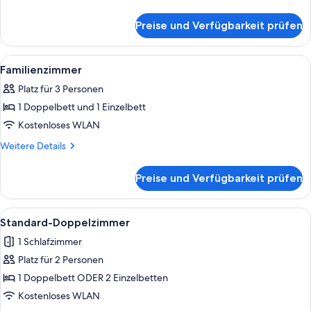
Details
für
Preise und Verfügbarkeit prüfen
Superior-
Doppelzimmer
Alle
Zimmersafe, Schreibtisch, Verdunkelun
4
Familienzimmer
Fotos
Platz für 3 Personen
für
1 Doppelbett und 1 Einzelbett
Familienzimmer
anzeigen
Kostenloses WLAN
Weitere
Weitere Details
Details
für
Preise und Verfügbarkeit prüfen
Familienzimmer
Alle
Ein Hotelzimmer mit einem großen Bet
5
Standard-Doppelzimmer
Fotos
1 Schlafzimmer
für
Platz für 2 Personen
Standard-
Doppelzimmer
1 Doppelbett ODER 2 Einzelbetten
anzeigen
Kostenloses WLAN