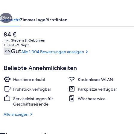
Aquamarin
rück
Weiter
26+
Übersicht
Zimmer
Lage
Richtlinien
Der
84 €
aktuelle
inkl. Steuern & Gebühren
Preis
1. Sept.–2. Sept.
beträgt
Bewertungen
Gut
7,6
Alle 1.004 Bewertungen anzeigen
7,6 von 10.
84 €.
Beliebte Annehmlichkeiten
Haustiere erlaubt
Kostenloses WLAN
Tägliches Frühstücksbuffet gegen Ge
Frühstück verfügbar
Parkplätze verfügbar
Serviceleistungen für
Wäscheservice
Geschäftsreisende
Alle anzeigen