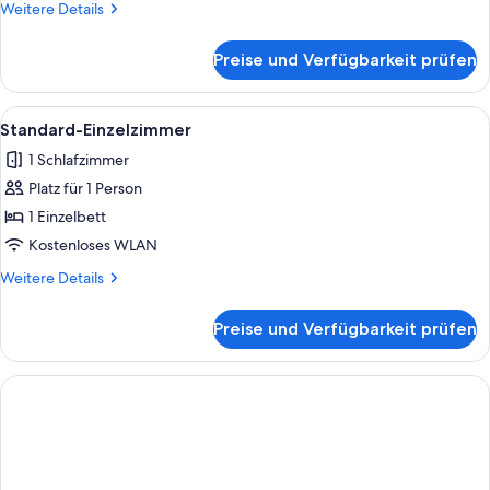
Weitere
Weitere Details
Details
für
Preise und Verfügbarkeit prüfen
Standard-
Doppelzimmer
Alle
Ein Hotelzimmer mit einem großen Bet
4
Standard-Einzelzimmer
Fotos
1 Schlafzimmer
für
Platz für 1 Person
Standard-
Einzelzimmer
1 Einzelbett
anzeigen
Kostenloses WLAN
Weitere
Weitere Details
Details
für
Preise und Verfügbarkeit prüfen
Standard-
Einzelzimmer