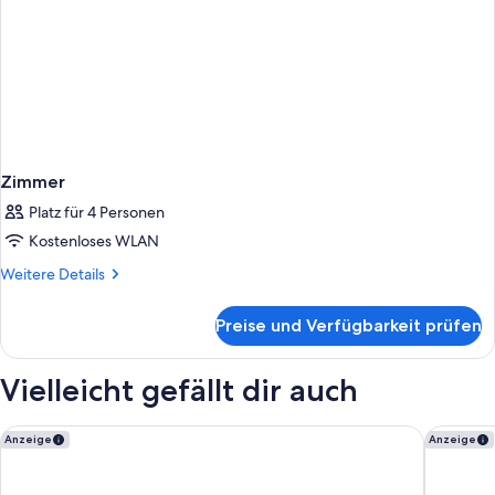
Zimmer
Platz für 4 Personen
Kostenloses WLAN
Weitere
Weitere Details
Details
für
Preise und Verfügbarkeit prüfen
Zimmer
Vielleicht gefällt dir auch
Holiday Inn - the niu, Rig Lübeck by IHG
Bob W L
Anzeige
Anzeige