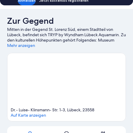
Anmelden
Jetzt kostenlos registrieren
Zur Gegend
Mitten in der Gegend St. Lorenz Süd, einem Stadtteil von
Lübeck, befindet sich TRYP by Wyndham Lübeck Aquamarin. Zu
den kulturellen Höhepunkten gehört Folgendes: Museum
Holstentor und TheaterFigurenMuseum. Darüber hinaus bietet
Mehr anzeigen
die Region Sehenswürdigkeiten wie Salzspeicher und
Petrikirche. Ebenfalls einen Besuch wert sind diese beiden
Highlights: Musik- und Kongresshalle Lübeck und Museum für
Natur und Umwelt. Die Umgebung bietet viele Möglichkeiten
für Outdoor-Abenteuer, etwa auf den Wander-/Radwegen.
Zum Reiseführer für Lübeck
Dr.- Luise- Klinsmann- Str. 1-3, Lübeck, 23558
Auf Karte anzeigen
Karte