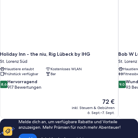
Holiday Inn - the niu, Rig Lübeck by IHG
Bob W L
St. Lorenz Süd
St. Lorenz
Haustiere erlaubt
Kostenloses WLAN
Haustier
Frühstück verfügbar
Bar
Fitnessb
8.6
9.0
Hervorragend
Wund
8,6
9,0
von
von
917 Bewertungen
93 Be
10,
10,
Hervorragend,
Wunderba
Der
72 €
917
93
Preis
inkl. Steuern & Gebühren
Bewertungen
Bewertun
beträgt
6. Sept.–7. Sept.
72 €
Melde dich an, um verfügbare Rabatte und Vorteile
anzuzeigen. Mehr Prämien für noch mehr Abenteuer!