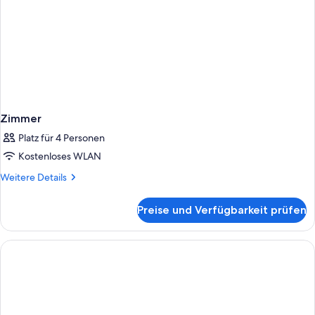
Zimmer
Platz für 4 Personen
Kostenloses WLAN
Weitere
Weitere Details
Details
für
Preise und Verfügbarkeit prüfen
Zimmer