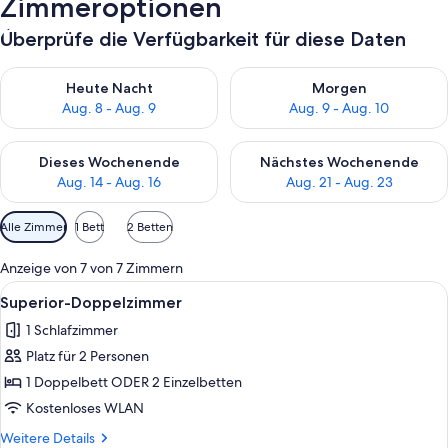
Zimmeroptionen
Überprüfe die Verfügbarkeit für diese Daten
Überprüfe die Verfügbarkeit für heute Nacht, Aug. 8 - Aug. 9.
Überprüfe die Verfügbarkeit f
Heute Nacht
Morgen
Aug. 8 - Aug. 9
Aug. 9 - Aug. 10
Überprüfe die Verfügbarkeit für dieses Wochenende, Aug. 14 -
Überprüfe die Verfügbarkeit f
Dieses Wochenende
Nächstes Wochenende
Aug. 14 - Aug. 16
Aug. 21 - Aug. 23
Verfügbare
Alle Zimmer
1 Bett
2 Betten
Filter
für
Anzeige von 7 von 7 Zimmern
Zimmer
Alle
Ein Hotelzimmer mit einem großen Bet
5
Superior-Doppelzimmer
Fotos
1 Schlafzimmer
für
Platz für 2 Personen
Superior-
Doppelzimmer
1 Doppelbett ODER 2 Einzelbetten
anzeigen
Kostenloses WLAN
Weitere
Weitere Details