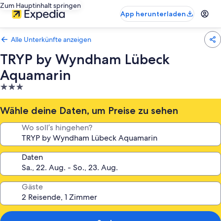
Zum Hauptinhalt springen
App herunterladen
Alle Unterkünfte anzeigen
TRYP by Wyndham Lübeck
Aquamarin
3.0-
Sterne-
Unterkunft
Wähle deine Daten, um Preise zu sehen
Wo soll’s hingehen?
Daten
Gäste