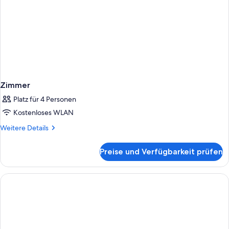
Zimmer
Platz für 4 Personen
Kostenloses WLAN
Weitere
Weitere Details
Details
für
Preise und Verfügbarkeit prüfen
Zimmer