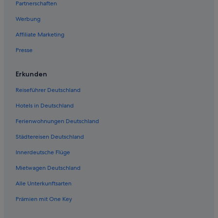
Strand in Taipeh
Partnerschaften
Daan: Hotels
Werbung
Wanhua: Hotels
Affiliate Marketing
Neu-Taipeh Hotels
Presse
Hotels nahe Xingtian Tempel
Zhongzheng: Hotels
Erkunden
Historische in Taipeh
Reiseführer Deutschland
Hotels mit Wellnessbereich in Daan
Hotels in Deutschland
Hotels nahe Xinzhuang Street Night Market
Ferienwohnungen Deutschland
Zhonghe: Hotels
Städtereisen Deutschland
Xinyi: Hotels
Innerdeutsche Flüge
5-Sterne-Hotels in Taipeh
Mietwagen Deutschland
Familien in Taipeh
Alle Unterkunftsarten
Shida: Hotels
Prämien mit One Key
Boutique- in Ximending