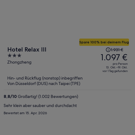
Spare 100% bei deinem Flug
Der
Hotel Relax III
1.931 €
Preis
1.097 €
3
betrug
out
Zhongzheng
pro Person
1.931 €,
of
13. Okt.–19. Okt.
vor 1 Tag gefunden
jetzt
5
Hin- und Rückflug (nonstop) inbegriffen
beträgt
Von Düsseldorf (DUS) nach Taipei (TPE)
er
1.097 €
8,8
/
10
Großartig! (1.002 Bewertungen)
pro
Person
Sehr klein aber sauber und durchdacht
Bewertet am 15. Apr. 2026