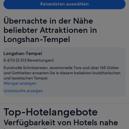
Betten bequem. Es gab einen Wasserkocher, Safe und Kühlschrank
Reisedaten auswählen
im Zimmer sowieso einen Wasserspender bei den Aufzügen im Flur.
Das Frühstück war größtenteils asiatisch geprägt, aber es gab auch
Übernachte in der Nähe
Müsli, frisches Obst, Joghurt und Brot/Marmelade. Spiegelei,
Omelett und Beef Noodle Soup wurden auf Wunsch frisch
beliebter Attraktionen in
zubereitet. Einzig negativer Aspekt war die sehr kalt eingestellte
Klimaanlage im Frühstücksraum, ansonsten können wir das Hotel
Longshan-Tempel
absolut weiterempfehlen.
Longshan-Tempel
8.4/10 (5.513 Bewertungen)
Kunstvolle Schnitzereien, zeremonielle Tore und über 165 Götter
und Gottheiten erwarten Sie in diesem beliebten buddhistischen
und taoistischen Tempel.
Weniger anzeigen
Unterkünfte anzeigen
Top-Hotelangebote
Verfügbarkeit von Hotels nahe