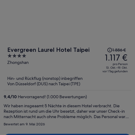
Der
Evergreen Laurel Hotel Taipei
1.886 €
Preis
1.117 €
4
betrug
out
Zhongshan
pro Person
1.886 €,
of
13. Okt.–19. Okt.
vor 1 Tag gefunden
jetzt
5
Hin- und Rückflug (nonstop) inbegriffen
beträgt
Von Düsseldorf (DUS) nach Taipei (TPE)
er
1.117 €
9,4
/
10
Hervorragend! (1.000 Bewertungen)
pro
Person
Wir haben insgeaamt 5 Nächte in diesem Hotel verbracht. Die
Rezeption ist rund um die Uhr besetzt, daher war unser Check-in
nach Mitternacht auch ohne Probleme möglich. Das Personal war
stets freundlich und hilfsbereit. Die Lage des Hotel ist gut, nur
Bewertet am 9. Mai 2026
wenige Gehminuten von der Metro Station entfernt. Das Zimmer
war sehr geräumig, das Bad ausreichend groß, alles sauber und die