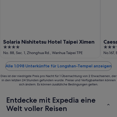
Solaria Nishitetsu Hotel Taipei Ximen
Caesa
4
4
out
out
No. 88, Sec. 1, Zhonghua Rd., Wanhua Taipei TPE
No.167, 
of
of
5
5
Alle 1.098 Unterkünfte für Longshan-Tempel anzeigen
Dies ist der niedrigste Preis pro Nacht für 1 Übernachtung von 2 Erwachsenen, der
in den letzten 24 Stunden gefunden wurde. Preise und Verfügbarkeiten können
sich ändern. Es können zusätzliche Bedingungen gelten.
Entdecke mit Expedia eine
Welt voller Reisen