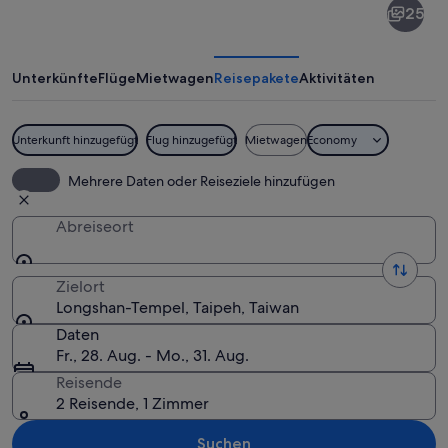
25
Tempel
Unterkünfte
Flüge
Mietwagen
Reisepakete
Aktivitäten
Unterkunft hinzugefügt
Flug hinzugefügt
Mietwagen
Economy
Ein traditioneller chinesischer Tempe
Mehrere Daten oder Reiseziele hinzufügen
Abreiseort
Zielort
Longshan-Tempel, Taipeh, Taiwan
Daten
Fr., 28. Aug. - Mo., 31. Aug.
Reisende
2 Reisende, 1 Zimmer
Suchen