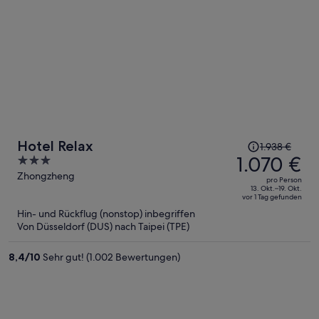
Der
Hotel Relax
1.938 €
Preis
1.070 €
3
betrug
out
Zhongzheng
pro Person
1.938 €,
of
13. Okt.–19. Okt.
vor 1 Tag gefunden
jetzt
5
Hin- und Rückflug (nonstop) inbegriffen
beträgt
Von Düsseldorf (DUS) nach Taipei (TPE)
er
1.070 €
8,4
/
10
Sehr gut! (1.002 Bewertungen)
pro
Person