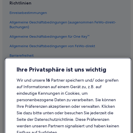
Hotels nahe Kinderfreizeitpark Taipei
Richtlinien
Wenshan: Hotels
Einreisebestimmungen
Hotels nahe Taipei 101
Allgemeine Geschäftsbedingungen (ausgenommen FeWo-direkt-
Gongguan: Hotels
Buchungen)
Hotels mit Whirlpool in Neu-Taipeh
Allgemeine Geschäftsbedingungen für One Key™
Banqiao: Hotels
Allgemeine Geschäftsbedingungen von FeWo-direkt
Songshan: Hotels
Barrierefreiheit
Sanchong: Hotels
Datenschutz
Ihre Privatsphäre ist uns wichtig
Golf in Taipeh
Cookies
Wir und unsere
16
Partner speichern und/ oder greifen
Datong: Hotels
Rechtliche Hinweise/Kontakt
auf Informationen auf einem Gerät zu, z.B. auf
Lgbtqia-Freundliche in Taipeh
eindeutige Kennungen in Cookies, um
Inhaltsrichtlinien und Melden von Inhalten
Nh Hotels in Neu-Taipeh
personenbezogene Daten zu verarbeiten. Sie können
Ihre Präferenzen akzeptieren oder verwalten. Klicken
Taipeh Hotels
Hilfe
Sie dazu bitte unten oder besuchen Sie jederzeit die
Hotels mit Whirlpool in Taipeh
Hilfe
Seite der Datenschutzrichtlinie. Diese Präferenzen
Zhongshan: Hotels
werden unseren Partnern signalisiert und haben keinen
Flug stornieren
Einfluss auf Surfdaten.