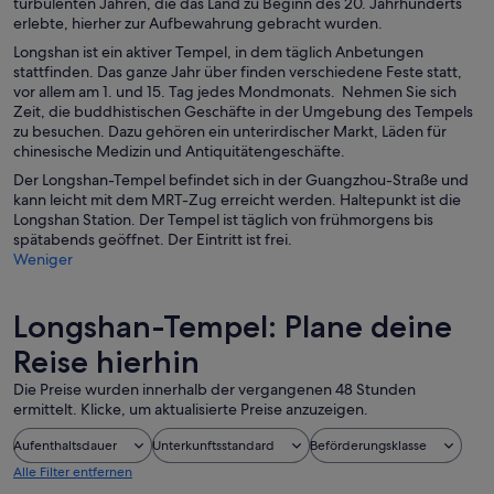
turbulenten Jahren, die das Land zu Beginn des 20. Jahrhunderts
erlebte, hierher zur Aufbewahrung gebracht wurden.
Longshan ist ein aktiver Tempel, in dem täglich Anbetungen
stattfinden. Das ganze Jahr über finden verschiedene Feste statt,
vor allem am 1. und 15. Tag jedes Mondmonats. Nehmen Sie sich
Zeit, die buddhistischen Geschäfte in der Umgebung des Tempels
zu besuchen. Dazu gehören ein unterirdischer Markt, Läden für
chinesische Medizin und Antiquitätengeschäfte.
Der Longshan-Tempel befindet sich in der Guangzhou-Straße und
kann leicht mit dem MRT-Zug erreicht werden. Haltepunkt ist die
Longshan Station. Der Tempel ist täglich von frühmorgens bis
spätabends geöffnet. Der Eintritt ist frei.
Weniger
Longshan-Tempel: Plane deine
Reise hierhin
Die Preise wurden innerhalb der vergangenen 48 Stunden
ermittelt. Klicke, um aktualisierte Preise anzuzeigen.
Aufenthaltsdauer
Unterkunftsstandard
Beförderungsklasse
Alle Filter entfernen