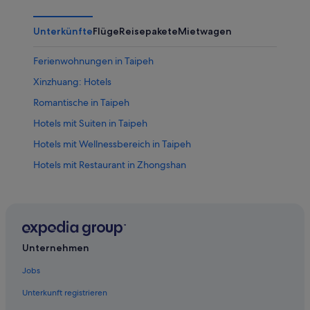
Unterkünfte
Flüge
Reisepakete
Mietwagen
Ferienwohnungen in Taipeh
Xinzhuang: Hotels
Romantische in Taipeh
Hotels mit Suiten in Taipeh
Hotels mit Wellnessbereich in Taipeh
Hotels mit Restaurant in Zhongshan
Hostels in Taipeh
Private Ferienhäuser in Taipeh
3-Sterne-Hotels in Taipeh
Yonghe: Hotels
Unternehmen
Ximending: Hotels
Jobs
Luxus in Taipeh
Unterkunft registrieren