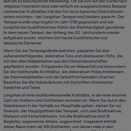
lädt ein zu beschaulicher Besinnung. Ob Sie nun auf der Suche nach
religiöser Inspiration sind oder einfach ein ausgezeichnetes Beispiel
chinesischer Kultstätten mit den für sie so typischen Dekorationen
sehen möchten – der Longshan-Tempel wird beidem gerecht. Der
Tempel wurde ursprünglich im Jahr 1738 gegründet und war
zunächst der buddhistischen Göttin der Barmherzigkeit gewidmet.
In dem neuen Tempel, der Anfang des 20. Jahrhunderts wieder
aufgebaut wurde, mischen sich heute buddhistische und
taoistische Elemente.
Wenn Sie das Tempelgelände betreten, passieren Sie drei
aufeinanderfolgende, dekorative Tore und überqueren Höfe, die
mit den alten Ballaststeinen aus den Einwandererschiffen
gepflastert wurden. Entspannen Sie am Wasserfall und bewundern
Sie die traditionelle Architektur, die dekorativen Holzschnitzereien,
die Steinmetzarbeiten und die farbenfroh bemalten Drachen.
Beachten Sie die Holzskulpturen mit Inschriften chinesischer
Gedichte und Texte.
Longshan ist eine multikonfessionelle Kultstätte, in der eine enorme
Zahl von Göttern und Gottheiten vertreten ist. Wenn Sie durch den
Gebetsraum in der Vorhalle zur Haupthalle gehen, stehen Sie vor
Guanyin, der Hauptgottheit des Tempels, und zwei Bodhisattvas,
Manjusri und Samantabhadra. Um die Bodhisattvas sind 18
Begleiter, sogenannte Arhans, angeordnet. Insgesamt enthält
dieser Raum mehr als 165 Gottheiten, von denen viele in den