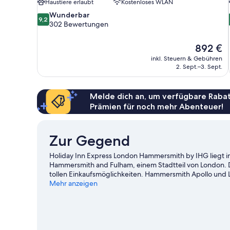
Haustiere erlaubt
Kostenloses WLAN
9.2
Wunderbar
9,2
von
302 Bewertungen
10,
Wunderbar,
Der
892 €
302
Preis
inkl. Steuern & Gebühren
Bewertungen
beträgt
2. Sept.–3. Sept.
892 €
Melde dich an, um verfügbare Rabat
Prämien für noch mehr Abenteuer!
Zur Gegend
Holiday Inn Express London Hammersmith by IHG liegt i
Hammersmith and Fulham, einem Stadtteil von London. D
tollen Einkaufsmöglichkeiten. Hammersmith Apollo und Ly
während zu den bekanntesten Sehenswürdigkeiten der Re
Mehr anzeigen
Wembley-Stadion – hier erwarten dich spannende Verans
die folgende: London Eye. Gäste mögen an der Lage die
Ravenscourt Park ist 6 Minuten zu Fuß und Station Ham