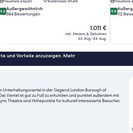
Haustiere erlaubt
Kostenloses WLAN
Haustiere e
9.6
9.8
Außergewöhnlich
Außerg
9,6
9,8
von
von
584 Bewertungen
112 Bew
10,
10,
Außergewöhnlich,
Außergewöh
Der
1.011 €
584
112
Preis
inkl. Steuern & Gebühren
Bewertungen
Bewertung
beträgt
23. Aug.–24. Aug.
1.011 €
te und Vorteile anzuzeigen. Mehr
m Unterhaltungsviertel in der Gegend London Borough of
as Viertel ist gut zu Fuß zu erkunden und punktet außerdem mit
ric Theatre sind Höhepunkte für kulturell interessierte Besucher,
gion Folgendes zählt: Buckingham Palace und Piccadilly Circus.
taltungen. Eine beliebte Attraktion der Gegend ist außerdem
ses Hotels die günstig gelegenen Verkehrsmittel: U-Bahn-Station
mersmith 6 Minuten entfernt.
Zum Reiseführer für London