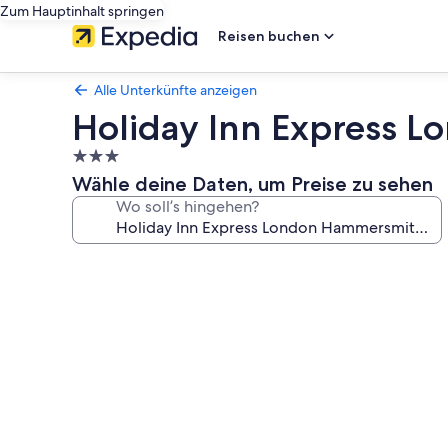
Zum Hauptinhalt springen
Reisen buchen
Alle Unterkünfte anzeigen
Holiday Inn Express 
3.0-
Sterne-
Wähle deine Daten, um Preise zu sehen
Unterkunft
Wo soll’s hingehen?
Fotogalerie
von
Holiday
Inn
Express
London
Hammersmith