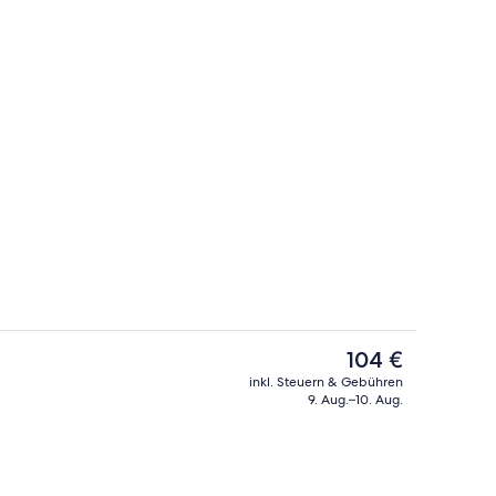
ch
Bar (in der Unterkunft)
Der
104 €
aktuelle
inkl. Steuern & Gebühren
Preis
9. Aug.–10. Aug.
Außenbereich
beträgt
104 €.