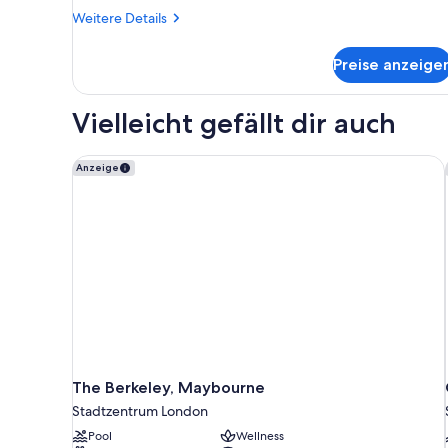
Weitere
Weitere Details
Details
für
Preise anzeige
Standardzimmer,
2 Einzelbetten
(with
Vielleicht gefällt dir auch
Free
Hot
Breakfast)
The Berkeley, Maybourne
Anzeige
The Berkeley, Maybourne
Stadtzentrum London
Pool
Wellness