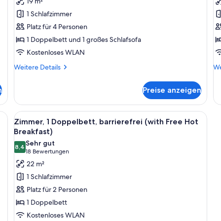
19 m²
und
D
1 Schlafzimmer
Schlafsofa
(
Platz für 4 Personen
(with
F
1 Doppelbett und 1 großes Schlafsofa
Free
H
Kostenloses WLAN
Hot
B
Breakfast)
a
Weitere
We
Weitere Details
We
Details
De
anzeigen
für
fü
n
Preise anzeigen
Standardzimmer,
St
1 Doppelbett
1
und
Do
en, einem roten Sessel, einem Holztisch und einer dunkelblauen Wand.
Alle
Ein modernes Zimmer mit blauer Akzen
7
Schlafsofa
(w
Zimmer, 1 Doppelbett, barrierefrei (with Free Hot
Fotos
(with
Fr
Breakfast)
Free
für
Ho
Sehr gut
Hot
Br
8,4
Zimmer,
8,4 von 10
(18
18 Bewertungen
Breakfast)
1
Bewertungen)
22 m²
Doppelbett,
1 Schlafzimmer
barrierefrei
Platz für 2 Personen
(with
1 Doppelbett
Free
Kostenloses WLAN
Hot