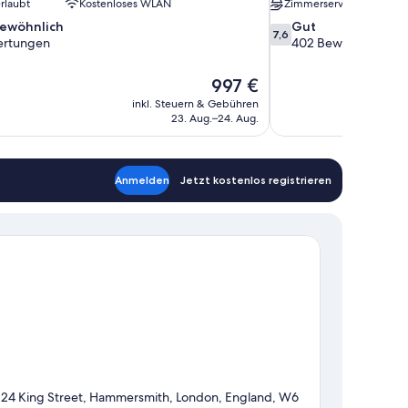
rlaubt
Kostenloses WLAN
Zimmerservice
7.6
ewöhnlich
Gut
7,6
von
ertungen
402 Bewertungen
10,
nlich,
Gut,
Der
997 €
402
Preis
inkl. Steuern & Gebühren
en
Bewertungen
beträgt
23. Aug.–24. Aug.
997 €
Anmelden
Jetzt kostenlos registrieren
124 King Street, Hammersmith, London, England, W6