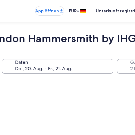
•
App öffnen
EUR
Unterkunft registr
London Hammersmith by IH
Daten
G