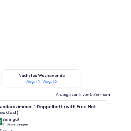
es Wochenende, Aug. 7 - Aug. 9.
Überprüfe die Verfügbarkeit für nächstes Wochenende, Aug. 1
Nächstes Wochenende
Aug. 14 - Aug. 16
Anzeige von 5 von 5 Zimmern
großen Bett, einem Schreibtisch, einem Laptop und einem an der Wand mont
le
Ein modernes Hotelzimmer mit einem großen Be
7
andardzimmer, 1 Doppelbett (with Free Hot
otos
eakfast)
ür
Sehr gut
4
tandardzimmer,
8,4 von 10
(81
81 Bewertungen
Bewertungen)