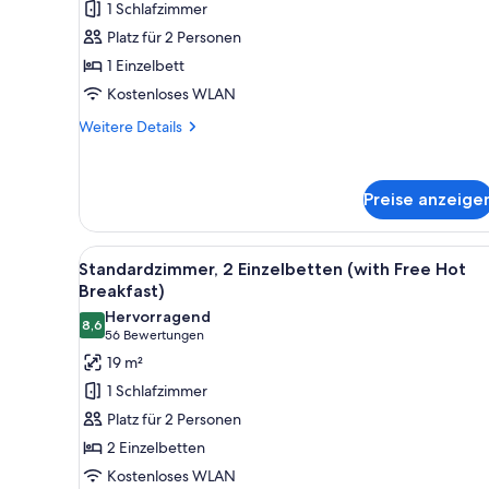
1 Schlafzimmer
Free
Platz für 2 Personen
Hot
1 Einzelbett
Breakfast)
Kostenloses WLAN
anzeigen
Weitere
Weitere Details
Details
für
Standardzimmer
Preise anzeige
(with
Free
Hot
Alle
Ein Hotelzimmer mit zwei Bett
Breakfast)
6
Standardzimmer, 2 Einzelbetten (with Free Hot
Fotos
Breakfast)
für
Hervorragend
8,6
Standardzimmer,
8,6 von 10
(56
56 Bewertungen
2 Einzelbetten
Bewertungen)
19 m²
(with
1 Schlafzimmer
Free
Platz für 2 Personen
Hot
2 Einzelbetten
Breakfast)
Kostenloses WLAN
anzeigen