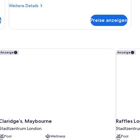
Breakfast)
Weitere
Weitere Details
Details
anzeigen
für
n
Preise anzeigen
Zimmer,
1
Doppelbett,
barrierefrei
(with
Free
Claridge’s, Maybourne
Raffles L
Anzeige
Anzeige
Hot
Breakfast)
Claridge’s, Maybourne
Raffles L
Stadtzentrum London
Stadtzentr
Pool
Wellness
Pool