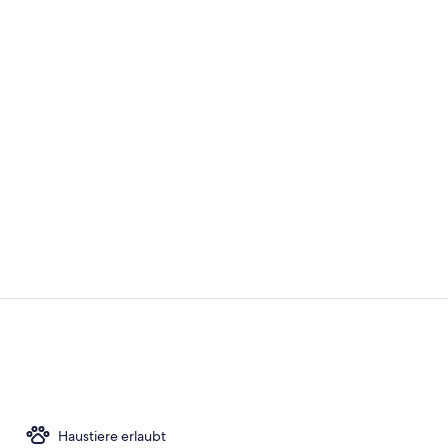
Außenberei
Rezeption
Haustiere erlaubt