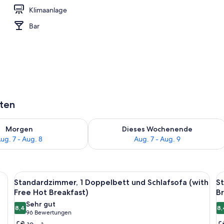
Klimaanlage
h
Bar
aten
 - Aug. 7.
 Verfügbarkeit für morgen, Aug. 7 - Aug. 8.
Überprüfe die Verfügbarkeit für dies
Morgen
Dieses Wochenende
ug. 7 - Aug. 8
Aug. 7 - Aug. 9
 mit weißer Bettwäsche und Kissen vor einem Holzkopfstück.
Alle
Ein modernes Hotelzimmer mit einem 
Al
4
Standardzimmer, 1 Doppelbett und Schlafsofa (with
St
Fotos
F
Free Hot Breakfast)
Br
für
f
Sehr gut
8,4
8,
Standardzimmer,
S
8,4 von 10
(96
96 Bewertungen
1 Doppelbett
1
Bewertungen)