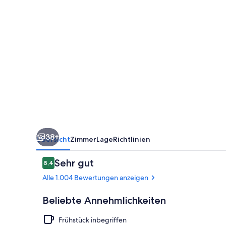
by
IHG
38+
Übersicht
Zimmer
Lage
Richtlinien
Bewertungen
Sehr gut
8,4
8,4 von 10.
Alle 1.004 Bewertungen anzeigen
Beliebte Annehmlichkeiten
Frühstück inbegriffen