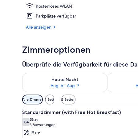
Kostenloses WLAN
Außenbereic
Parkplätze verfügbar
Alle anzeigen
Zimmeroptionen
Überprüfe die Verfügbarkeit für diese D
Überprüfe die Verfügbarkeit für heute Nacht, Aug. 6
Überprüfe die
Heute Nacht
Aug. 6 - Aug. 7
A
Verfügbare
Alle Zimmer
1 Bett
2 Betten
Filter
Alle
Ein ordentlich bezogenes Bett
für
6
Standardzimmer (with Free Hot Breakfast)
Fotos
Zimmer
Gut
für
7,4
7,4 von 10
(3
3 Bewertungen
Standardzimmer
Bewertungen)
19 m²
(with