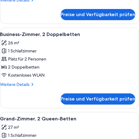
Weitere Details
Details
für
Preise und Verfügbarkeit prüfen
Comfort-
Zimmer,
Terrasse
Alle
Ein Hotelzimmer mit zwei Betten, ei
12
(King)
Business-Zimmer, 2 Doppelbetten
Fotos
26 m²
für
1 Schlafzimmer
Business-
Zimmer,
Platz für 2 Personen
2 Doppelbetten
2 Doppelbetten
anzeigen
Kostenloses WLAN
Weitere
Weitere Details
Details
für
Preise und Verfügbarkeit prüfen
Business-
Zimmer,
2 Doppelbetten
Alle
Ein Hotelzimmer mit zwei Betten, eine
14
Grand-Zimmer, 2 Queen-Betten
Fotos
27 m²
für
1 Schlafzimmer
Grand-