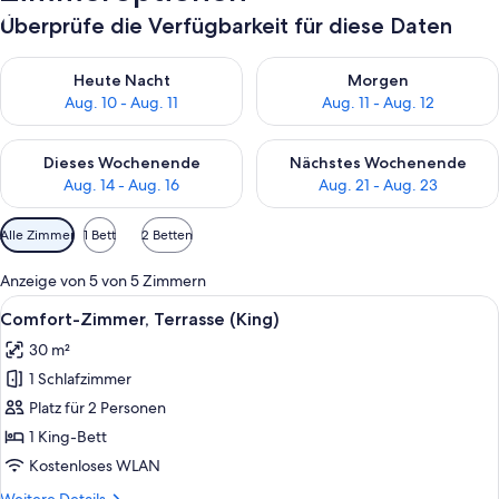
Überprüfe die Verfügbarkeit für diese Daten
Überprüfe die Verfügbarkeit für heute Nacht, Aug. 10 - Aug. 11
Überprüfe die Verfügbarkeit fü
Heute Nacht
Morgen
Aug. 10 - Aug. 11
Aug. 11 - Aug. 12
Überprüfe die Verfügbarkeit für dieses Wochenende, Aug. 14 -
Überprüfe die Verfügbarkeit f
Dieses Wochenende
Nächstes Wochenende
Aug. 14 - Aug. 16
Aug. 21 - Aug. 23
Verfügbare
Alle Zimmer
1 Bett
2 Betten
Filter
für
Anzeige von 5 von 5 Zimmern
Zimmer
Alle
Ein Hotelzimmer mit einem großen Bet
11
Comfort-Zimmer, Terrasse (King)
Fotos
30 m²
für
1 Schlafzimmer
Comfort-
Zimmer,
Platz für 2 Personen
Terrasse
1 King-Bett
(King)
Kostenloses WLAN
anzeigen
Weitere