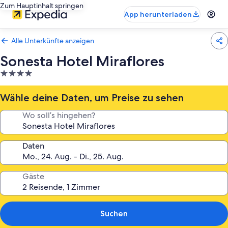
Zum Hauptinhalt springen
App herunterladen
Alle Unterkünfte anzeigen
Sonesta Hotel Miraflores
4.0-
Sterne-
Unterkunft
Wähle deine Daten, um Preise zu sehen
Wo soll’s hingehen?
Daten
Gäste
Suchen