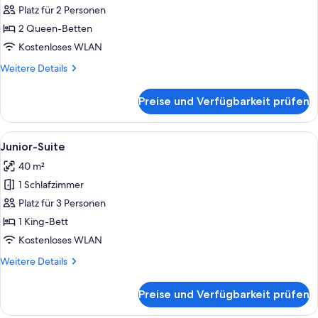
Zimmer,
Platz für 2 Personen
2 Queen-
2 Queen-Betten
Betten
Kostenloses WLAN
anzeigen
Weitere
Weitere Details
Details
für
Preise und Verfügbarkeit prüfen
Grand-
Zimmer,
2 Queen-
Alle
Ein Hotelzimmer mit Bett, Schreibtisch
10
Betten
Junior-Suite
Fotos
40 m²
für
1 Schlafzimmer
Junior-
Suite
Platz für 3 Personen
anzeigen
1 King-Bett
Kostenloses WLAN
Weitere
Weitere Details
Details
für
Preise und Verfügbarkeit prüfen
Junior-
Suite