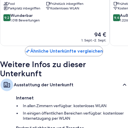
Pool
Frühstück inbegriffen
Frühst
50-Zoll-LED-Fernseher mit Premium-TV-Sendern
Miraflores
Benavid
Parkplatz inbegriffen
Kostenloses WLAN
Koste
Miraflor
Kleiderschränke, Babybetten (kostenlos) und Wasserkocher mit
9.2
9.4
Wunderbar
Auß
Kaffee-/Teezubehör
9,2
9,4
von
von
1.018 Bewertungen
1.22
10,
10,
Wunderbar,
Außerge
Der
94 €
1.018
1.226
Preis
1. Sept.–2. Sept.
Bewertungen
Bewert
beträgt
94 €
Ähnliche Unterkünfte vergleichen
Weitere Infos zu dieser
Unterkunft
Ausstattung der Unterkunft
Internet
In allen Zimmern verfügbar: kostenloses WLAN
In einigen öffentlichen Bereichen verfügbar: kostenloser
Internetzugang per WLAN