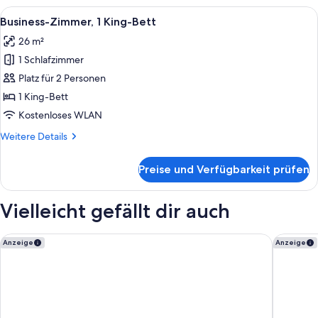
Alle
Ein Hotelzimmer mit einem großen Bet
4
Business-Zimmer, 1 King-Bett
Fotos
26 m²
für
1 Schlafzimmer
Business-
Zimmer,
Platz für 2 Personen
1 King-
1 King-Bett
Bett
Kostenloses WLAN
anzeigen
Weitere
Weitere Details
Details
für
Preise und Verfügbarkeit prüfen
Business-
Zimmer,
1 King-
Vielleicht gefällt dir auch
Bett
Hotel Indigo Lima Miraflores by IHG
InterCon
Anzeige
Anzeige