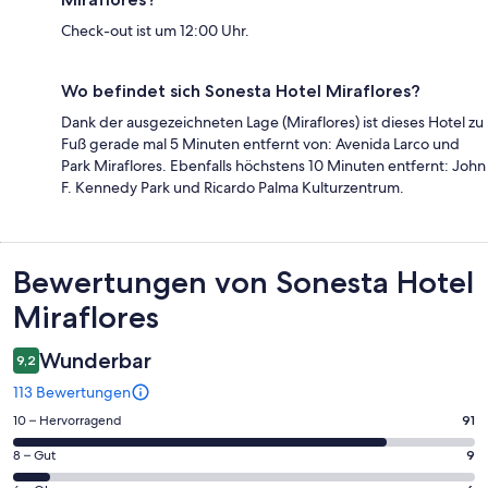
Check-out ist um 12:00 Uhr.
Wo befindet sich Sonesta Hotel Miraflores?
Dank der ausgezeichneten Lage (Miraflores) ist dieses Hotel zu
Fuß gerade mal 5 Minuten entfernt von: Avenida Larco und
Park Miraflores. Ebenfalls höchstens 10 Minuten entfernt: John
F. Kennedy Park und Ricardo Palma Kulturzentrum.
Bewertungen
Bewertungen von Sonesta Hotel
Miraflores
Wunderbar
9,2
113 Bewertungen
91
10 – Hervorragend
91
von
9
8 – Gut
9
insgesamt
von