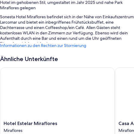
Hotel im gehobenen Stil, umgestaltet im Jahr 2025 und nahe Park
Miraflores gelegen
Sonesta Hotel Miraflores befindet sich in der Nähe von Einkaufszentrum
Larcomar und bietet ein inbegriffenes Frühstücksbuffet, eine
Dachterrasse und einen Coffeeshop/ein Café. Allen Gästen steht
kostenloses WLAN in den Zimmern zur Verfügung. Ebenso wird dein
Aufenthalt durch eine Bar und einen rund um die Uhr geöffneten
Fitnessbereich bereichert.
Informationen zu den Rechten zur Stornierung
Außerdem erwarten dich Extras wie:
Ähnliche Unterkünfte
Ein Fahrstuhl, Tagungsräume und eine rund um die Uhr besetzte
Rezeption
Hotel Estelar Miraflores
Casa And
Rauchverbot in der Unterkunft, Gepäckaufbewahrung und
Coworking Spaces
Zimmerausstattung
Alle 133 Zimmer bieten Annehmlichkeiten wie Zimmerservice (rund um
die Uhr) und hochwertige Bettwaren sowie Aufmerksamkeiten wie
laptopgeeignete Arbeitsplätze und eine Klimaanlage.
Andere Ausstattungsmerkmale und Services sind zum Beispiel:
Hotel
Casa
Hotel Estelar Miraflores
Casa A
Estelar
Andina
Miraflores
Miraflor
Badewannen, Haartrockner und Shampoo
Miraflores
Standar