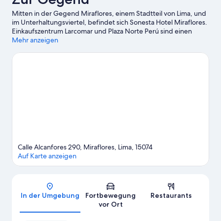
Mitten in der Gegend Miraflores, einem Stadtteil von Lima, und
im Unterhaltungsviertel, befindet sich Sonesta Hotel Miraflores.
Einkaufszentrum Larcomar und Plaza Norte Perú sind einen
Ausflug wert, wenn du Lust auf Shoppen hast. Wer lieber die
Mehr anzeigen
Natur der Region bewundern möchte, sollte Folgendes
besuchen: Park Miraflores. Ebenfalls einen Besuch wert sind
diese beiden Highlights: Ricardo Palma Kulturzentrum und
Naturhistorisches Museum.
Zum Reiseführer für Lima
Calle Alcanfores 290, Miraflores, Lima, 15074
Auf Karte anzeigen
Karte
In der Umgebung
Fortbewegung
Restaurants
vor Ort