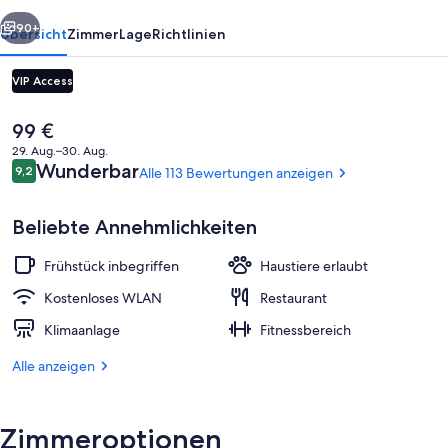
rück
Weiter
90+
Übersicht
Zimmer
Lage
Richtlinien
VIP Access
Der
99 €
aktuelle
29. Aug.–30. Aug.
Preis
Bewertungen
Wunderbar
9,2
Alle 113 Bewertungen anzeigen
9,2 von 10.
beträgt
99 €.
Beliebte Annehmlichkeiten
Lobby
Frühstück inbegriffen
Haustiere erlaubt
Kostenloses WLAN
Restaurant
Klimaanlage
Fitnessbereich
Alle anzeigen
Zimmeroptionen