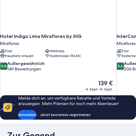
Hotel Indigo Lima Miraflores by IHG
InterCon
Miraflores
Miraflores
Pool
Wellness
Pool
Haustiere erlaubt
Kostenloses WLAN
Kostenl
9.8
9.6
Außergewöhnlich
Auße
9,8
9,6
von
von
149 Bewertungen
206 B
10,
10,
Außergewöhnlich,
Außergewö
Der
139 €
149
206
Preis
4. Sept.–5. Sept.
Bewertungen
Bewertun
beträgt
Melde dich an, um verfügbare Rabatte und Vorteile
139 €
anzuzeigen. Mehr Prämien für noch mehr Abenteuer!
Anmelden
Jetzt kostenlos registrieren
Zur Gegend