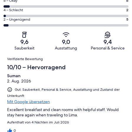
113
6
6 – Okay
6
insgesamt
Gästebewertungen
von
113
2
4 – Schlecht
2
haben
insgesamt
Gästebewertungen
von
eine
113
5
2 – Ungenügend
5
haben
insgesamt
Bewertung
Gästebewertungen
von
eine
113
von
haben
insgesamt
Bewertung
Gästebewertungen
10
eine
113
von
haben
9,6
9,0
9,4
-
Bewertung
Gästebewertungen
8
eine
Sauberkeit
Ausstattung
Personal & Service
Hervorragend
von
haben
-
Bewertung
Bewertungen
6
eine
Gut
Verifizierte Bewertung
von
-
Bewertung
4
10/10 – Hervorragend
Okay
von
-
2
Suman
Schlecht
2. Aug. 2026
-
Ungenügend
Gut: Sauberkeit, Personal & Service, Ausstattung und Zustand der
Unterkunft
Mit Google übersetzen
Excellent breakfast and clean rooms with helpful staff. Would
stay here again when traveling to Lima.
Aufenthalt von 4 Nächten im Juli 2026
0