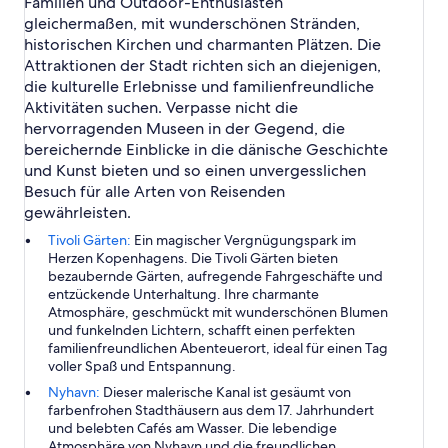
Familien und Outdoor-Enthusiasten
gleichermaßen, mit wunderschönen Stränden,
historischen Kirchen und charmanten Plätzen. Die
Attraktionen der Stadt richten sich an diejenigen,
die kulturelle Erlebnisse und familienfreundliche
Aktivitäten suchen. Verpasse nicht die
hervorragenden Museen in der Gegend, die
bereichernde Einblicke in die dänische Geschichte
und Kunst bieten und so einen unvergesslichen
Besuch für alle Arten von Reisenden
gewährleisten.
Tivoli Gärten:
Ein magischer Vergnügungspark im
Herzen Kopenhagens. Die Tivoli Gärten bieten
bezaubernde Gärten, aufregende Fahrgeschäfte und
entzückende Unterhaltung. Ihre charmante
Atmosphäre, geschmückt mit wunderschönen Blumen
und funkelnden Lichtern, schafft einen perfekten
familienfreundlichen Abenteuerort, ideal für einen Tag
voller Spaß und Entspannung.
Nyhavn:
Dieser malerische Kanal ist gesäumt von
farbenfrohen Stadthäusern aus dem 17. Jahrhundert
und belebten Cafés am Wasser. Die lebendige
Atmosphäre von Nyhavn und die freundlichen