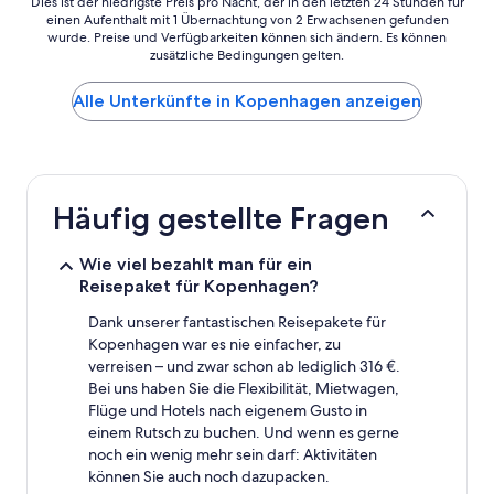
Dies
Dies ist der niedrigste Preis pro Nacht, der in den letzten 24 Stunden für
einen Aufenthalt mit 1 Übernachtung von 2 Erwachsenen gefunden
ist
wurde. Preise und Verfügbarkeiten können sich ändern. Es können
der
zusätzliche Bedingungen gelten.
niedrigste
Preis
Alle Unterkünfte in Kopenhagen anzeigen
pro
Nacht,
der
in
den
letzten
Häufig gestellte Fragen
24 Stunden
für
einen
Wie viel bezahlt man für ein
Aufenthalt
Reisepaket für Kopenhagen?
mit
1 Übernachtung
Dank unserer fantastischen Reisepakete für
von
Kopenhagen war es nie einfacher, zu
2 Erwachsenen
verreisen – und zwar schon ab lediglich 316 €.
gefunden
Bei uns haben Sie die Flexibilität, Mietwagen,
wurde.
Flüge und Hotels nach eigenem Gusto in
Preise
einem Rutsch zu buchen. Und wenn es gerne
und
noch ein wenig mehr sein darf: Aktivitäten
Verfügbarkeiten
können Sie auch noch dazupacken.
können