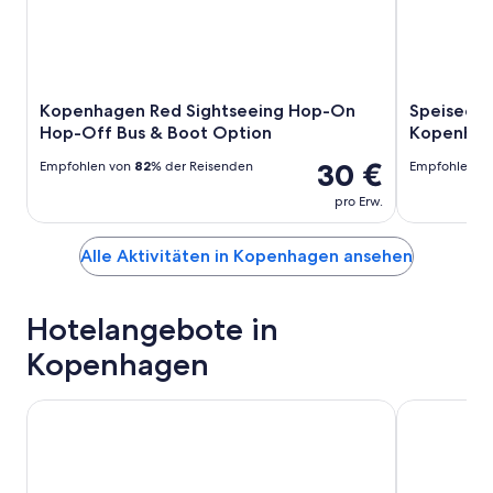
Kopenhagen Red Sightseeing Hop-On
Speiseerl
Hop-Off Bus & Boot Option
Kopenha
30 €
Empfohlen von
82
% der Reisenden
Empfohlen v
pro Erw.
Alle Aktivitäten in Kopenhagen ansehen
Hotelangebote in
Kopenhagen
Copenhagen Go Hotel
Comfort Ho