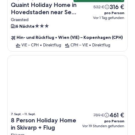
Quaint Holiday Home in
316 €
532 €
Hovedstaden near Sea
pro Person
Vor 1 Tag gefunden
+ Flug
Graested
3.0-
6 Nächte
Sterne-
Hin- und Rückflug
•
Wien (VIE) – Kopenhagen (CPH)
Unterkunft
VIE – CPH
•
Direktflug
CPH – VIE
•
Direktflug
8 Person Holiday Home in Skivarp
461 €
7. Sept. – 11. Sept.
789 €
8 Person Holiday Home
pro Person
Vor 19 Stunden gefunden
in Skivarp + Flug