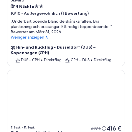
Skivarp
2.0-
4 Nächte
Sterne-
-
Außergewöhnlich (1 Bewertung)
10/10
Unterkunft
„
Underbart boende bland de skånska fälten. Bra
planlösning och bra sängsr. Ett redigt toppenboende.
“
Bewertet am März 31, 2026
Weniger anzeigen ∧
Hin- und Rückflug
•
Düsseldorf (DUS) –
Kopenhagen (CPH)
DUS – CPH
•
Direktflug
CPH – DUS
•
Direktflug
5 Person Holiday Home in Bastad
416 €
7. Sept. – 11. Sept.
697 €