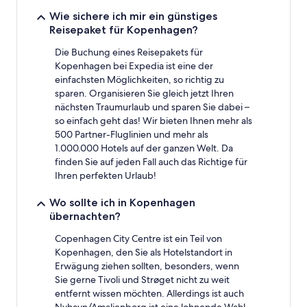
sich
ändern.
Wie sichere ich mir ein günstiges
Es
Reisepaket für Kopenhagen?
können
zusätzliche
Die Buchung eines Reisepakets für
Bedingungen
Kopenhagen bei Expedia ist eine der
gelten.
einfachsten Möglichkeiten, so richtig zu
sparen. Organisieren Sie gleich jetzt Ihren
nächsten Traumurlaub und sparen Sie dabei –
so einfach geht das! Wir bieten Ihnen mehr als
500 Partner-Fluglinien und mehr als
1.000.000 Hotels auf der ganzen Welt. Da
finden Sie auf jeden Fall auch das Richtige für
Ihren perfekten Urlaub!
Wo sollte ich in Kopenhagen
übernachten?
Copenhagen City Centre ist ein Teil von
Kopenhagen, den Sie als Hotelstandort in
Erwägung ziehen sollten, besonders, wenn
Sie gerne Tivoli und Strøget nicht zu weit
entfernt wissen möchten. Allerdings ist auch
Nyhavn/Amalienborg ist eine lohnende Wahl,