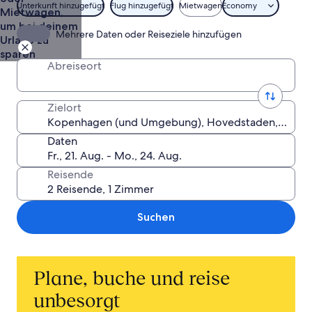
Unterkunft hinzugefügt
Flug hinzugefügt
Mietwagen
Economy
Mietwagen,
um bei deinem
Mehrere Daten oder Reiseziele hinzufügen
Urlaub zu
sparen
Abreiseort
Zielort
Daten
Reisende
Suchen
Plane, buche und reise
unbesorgt