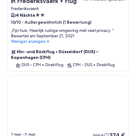
in Frederiksvaerk + Flug
Frederiksvaerk
2.0-
4 Nächte
Sterne-
-
Außergewöhnlich (1 Bewertung)
10/10
Unterkunft
„
Fijn huis. Heerlijk rustige omgeving met veel privacy.
“
Bewertet am September 21, 2021
Weniger anzeigen ∧
Hin- und Rückflug
•
Düsseldorf (DUS) –
Kopenhagen (CPH)
DUS – CPH
•
Direktflug
CPH – DUS
•
Direktflug
4 Person Holiday Home in Ebeltoft-by Traum
374 €
7. Sept. – 11. Sept.
599 €