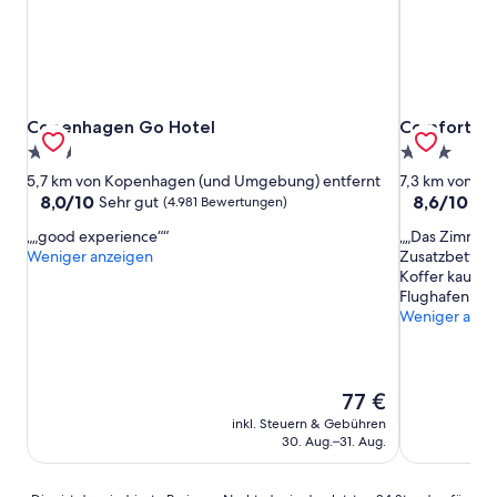
Copenhagen Go Hotel
Comfort Ho
Copenhagen Go Hotel
Comfort Ho
2.5-
3.0-
Sterne-
Sterne-
5,7 km von Kopenhagen (und Umgebung) entfernt
7,3 km von K
Unterkunft
Unterkunft
8.0
8.6
8,0/10
8,6/10
Sehr gut
He
(4.981 Bewertungen)
von
von
„good experience“
„Das Zimmer
10,
10,
Weniger anzeigen
Zusatzbett wa
Sehr
Hervorrage
Koffer kaum v
gut,
(6.501
Flughafen zw
(4.981
Bewertunge
Weniger anze
Bewertungen)
Der
77 €
Preis
inkl. Steuern & Gebühren
beträgt
30. Aug.–31. Aug.
77 €