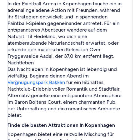
K
In der Paintball Arena in Kopenhagen tauche ein in
g
n
o
u
o
h
o
e
H
p
adrenalingeladene Action mit Freunden, während
m
p
a
p
n
a
e
ihr Strategien entwickelt und in spannenden
e
g
e
u
n
n
e
Paintball-Spielen gegeneinander antretet. Für ein
n
p
h
h
n
entspannteres Abenteuer wandere auf dem
h
t
a
a
a
Natursti Til Hedeland, wo dich eine
b
g
g
g
atemberaubende Naturlandschaft erwartet, oder
a
e
e
e
h
n
erkunde den malerischen Kirkestien Over
n
n
n
Tryggevaelde Aadal, der 37,0 km entfernt liegt.
h
Nachtleben
o
Das Nachtleben in Kopenhagen ist lebendig und
f
vielfältig. Beginne deinen Abend im
Vergnügungspark Bakken
für ein lebhaftes
Nachtclub-Erlebnis voller Romantik und Stadtflair.
Alternativ genieße eine entspanntere Atmosphäre
im Baron Boltens Court, einem charmanten Pub,
der Unterhaltung und ein romantisches Ambiente
bietet.
Finde die besten Attraktionen in Kopenhagen
Kopenhagen bietet eine reizvolle Mischung für