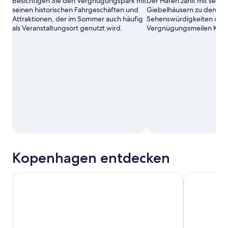
Besichtigen Sie den Vergnügungspark mit
Der Hafen zählt mit sein
seinen historischen Fahrgeschäften und
Giebelhäusern zu den bel
Attraktionen, der im Sommer auch häufig
Sehenswürdigkeiten und
als Veranstaltungsort genutzt wird.
Vergnügungsmeilen Kop
Kopenhagen entdecken
Kopenhagen Red Sightseeing Hop-On Hop-Off Bus & Boo
Speiseerleb