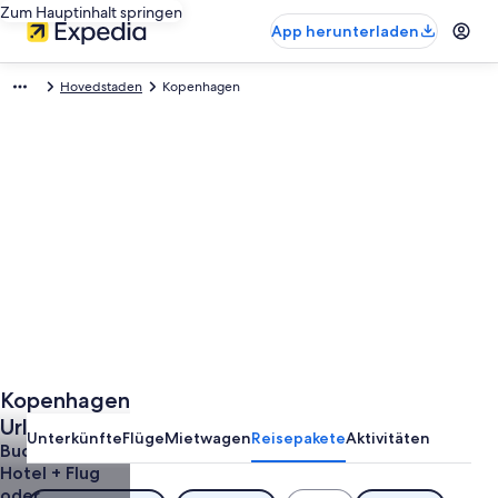
Zum Hauptinhalt springen
App herunterladen
Hovedstaden
Kopenhagen
Kopenhagen
Urlaub
Unterkünfte
Flüge
Mietwagen
Reisepakete
Aktivitäten
günstig
Buche ein
Hotel + Flug
buchen
oder