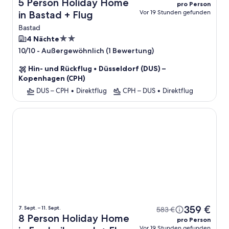
5 Person Holiday Home
pro Person
Vor 19 Stunden gefunden
in Bastad + Flug
Bastad
2.0-
4 Nächte
Sterne-
-
Außergewöhnlich (1 Bewertung)
10/10
Unterkunft
Hin- und Rückflug
•
Düsseldorf (DUS) –
Kopenhagen (CPH)
DUS – CPH
•
Direktflug
CPH – DUS
•
Direktflug
8 Person Holiday Home in Frederiksvaerk
359 €
7. Sept. – 11. Sept.
583 €
8 Person Holiday Home
pro Person
Vor 19 Stunden gefunden