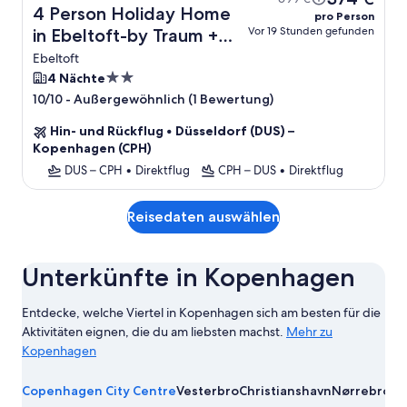
4 Person Holiday Home
pro Person
Vor 19 Stunden gefunden
in Ebeltoft-by Traum +
Flug
Ebeltoft
2.0-
4 Nächte
Sterne-
-
Außergewöhnlich (1 Bewertung)
10/10
Unterkunft
Hin- und Rückflug
•
Düsseldorf (DUS) –
Kopenhagen (CPH)
DUS – CPH
•
Direktflug
CPH – DUS
•
Direktflug
Reisedaten auswählen
Unterkünfte in Kopenhagen
Entdecke, welche Viertel in Kopenhagen sich am besten für die
Aktivitäten eignen, die du am liebsten machst.
Mehr zu
Kopenhagen
Mehr
zu
Copenhagen City Centre
Vesterbro
Christianshavn
Nørrebro
Sl
Kopenhagen