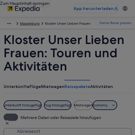
Zum Hauptinhalt springen
App herunterladen
Deine Reise planen
Magdeburg
Kloster Unser Lieben Frauen
Kloster Unser Lieben
Frauen: Touren und
Aktivitäten
Unterkünfte
Flüge
Mietwagen
Reisepakete
Aktivitäten
Unterkunft hinzugefügt
Flug hinzugefügt
Mietwagen
Economy
Mehrere Daten oder Reiseziele hinzufügen
Abreiseort