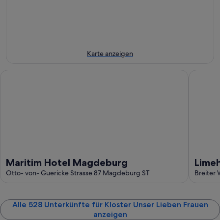
7.
dieses
Frauen
7.
Aug.
Wochenende,
für
Aug.
-
7.
nächstes
8.
Aug.
Wochenende,
Aug.
-
14.
9.
Aug.
Karte anzeigen
Aug.
-
16.
Maritim Hotel Magdeburg
Limehom
Aug.
Maritim Hotel Magdeburg
Lime
Otto- von- Guericke Strasse 87 Magdeburg ST
Hasse
Breiter
Alle 528 Unterkünfte für Kloster Unser Lieben Frauen
anzeigen