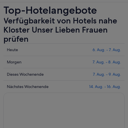
Top-Hotelangebote
Verfügbarkeit von Hotels nahe
Kloster Unser Lieben Frauen
prüfen
Prüfe
Heute
6. Aug. - 7. Aug.
die
Preise
Prüfe
Morgen
7. Aug. - 8. Aug.
nahe
die
Kloster
Preise
Prüfe
Dieses Wochenende
7. Aug. - 9. Aug.
Unser
nahe
die
Lieben
Kloster
Preise
Prüfe
Nächstes Wochenende
14. Aug. - 16. Aug.
Frauen
Unser
nahe
die
für
Lieben
Kloster
Preise
heute
Frauen
Unser
nahe
Nacht,
für
Lieben
Kloster
6.
morgen
Frauen
Unser
Aug.
Nacht,
für
Lieben
-