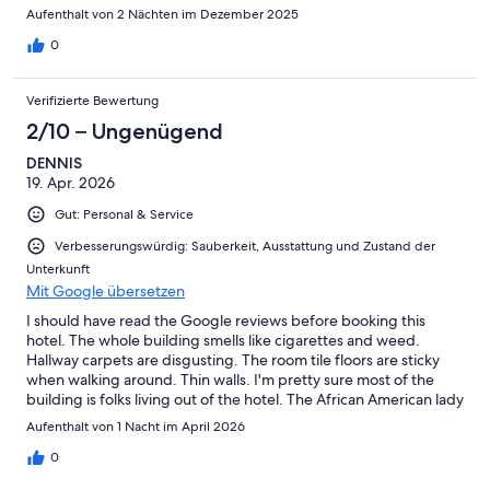
Aufenthalt von 2 Nächten im Dezember 2025
0
Verifizierte Bewertung
2/10 – Ungenügend
DENNIS
19. Apr. 2026
Gut: Personal & Service
Verbesserungswürdig: Sauberkeit, Ausstattung und Zustand der
Unterkunft
Mit Google übersetzen
I should have read the Google reviews before booking this
hotel. The whole building smells like cigarettes and weed.
Hallway carpets are disgusting. The room tile floors are sticky
when walking around. Thin walls. I'm pretty sure most of the
building is folks living out of the hotel. The African American lady
who checked us in at night was very nice and helpful. Would not
Aufenthalt von 1 Nacht im April 2026
recommend.
0