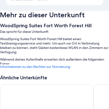
Mehr zu dieser Unterkunft
WoodSpring Suites Fort Worth Forest Hill
Das spricht für diese Unterkunft
WoodSpring Suites Fort Worth Forest Hill bietet einen
Textilreinigungsservice und mehr. Um auch vor Ort in Verbindung
bleiben zu können, steht Gästen kostenloses WLAN in den Zimmern zur
Verfügung.
Während deines Aufenthalts erwarten dich außerdem die folgenden
Extras:
Informationen zu den Rechten zur Stornierung
Parken ohne Service (kostenlos) und Langzeitparkplätze (kostenlos)
Ähnliche Unterkünfte
Eine rund um die Uhr besetzte Rezeption, ein Verkaufsautomat und
Rauchverbot in der Unterkunft
Motel 6 Fort Worth, TX - Downtown East
Days Inn
Ein Bereich ohne Leinenpflicht und ein Fahrstuhl
Zimmerausstattung
Alle 121 Zimmer bestechen durch Annehmlichkeiten wie eine