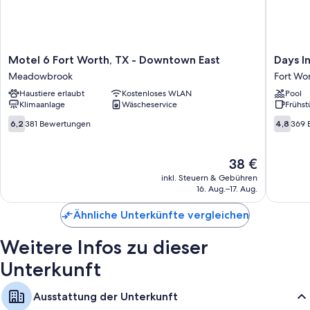
Klimaanlage und separate Sitzecken sowie Aufmerksamkeiten wie
kostenloses WLAN und separate Essbereiche.
Zusätzliche Ausstattungsmerkmale und Services sind unter anderem:
Badezimmer mit Duschwannen
Motel
Days
Motel 6 Fort Worth, TX - Downtown East
Days I
6
Inn
34-Zoll-Flachbildfernseher mit Premium-TV-Sendern
Meadowbrook
Fort Wo
Fort
by
Separate Sitzecken, separate Essbereiche und Kochnischen
Haustiere erlaubt
Kostenloses WLAN
Pool
Worth,
Wyndh
Klimaanlage
Wäscheservice
Frühst
TX
South
-
Fort
6.2
4.8
6,2
381 Bewertungen
4,8
369 
Downtown
Worth
von
von
East
Fort
10,
10,
Meadowbrook
Worth
381
369
Der
38 €
Bewertungen
Bewert
Preis
inkl. Steuern & Gebühren
beträgt
16. Aug.–17. Aug.
38 €
Ähnliche Unterkünfte vergleichen
Weitere Infos zu dieser
Unterkunft
Ausstattung der Unterkunft