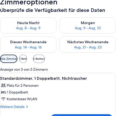
Zimmeroptionen
Überprüfe die Verfügbarkeit für diese Daten
Überprüfe die Verfügbarkeit für heute Nacht, Aug. 8 - Aug. 9.
Überprüfe die Verfügbarkeit f
Heute Nacht
Morgen
Aug. 8 - Aug. 9
Aug. 9 - Aug. 10
Überprüfe die Verfügbarkeit für dieses Wochenende, Aug. 14 -
Überprüfe die Verfügbarkeit f
Dieses Wochenende
Nächstes Wochenende
Aug. 14 - Aug. 16
Aug. 21 - Aug. 23
Verfügbare
Alle Zimmer
1 Bett
2 Betten
Filter
für
Anzeige von 3 von 3 Zimmern
Zimmer
Alle
Ein Hotelzimmer mit einem Bett, eine
6
Standardzimmer, 1 Doppelbett, Nichtraucher
Fotos
Platz für 2 Personen
für
1 Doppelbett
Standardzimmer,
1
Kostenloses WLAN
Doppelbett,
Weitere
Weitere Details
Nichtraucher
Details
für