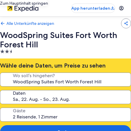
Zum Hauptinhalt springen
App herunterladen
Alle Unterkünfte anzeigen
WoodSpring Suites Fort Worth
Forest Hill
2.5-
Sterne-
Unterkunft
Wähle deine Daten, um Preise zu sehen
Wo soll’s hingehen?
Daten
Gäste