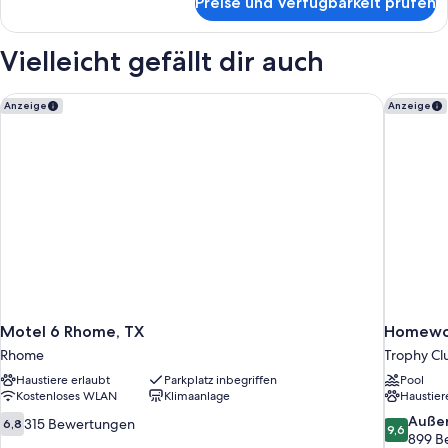
Preise und Verfügbarkeit prüfen
Zimmer,
anzeigen
1
Doppelbett,
Vielleicht gefällt dir auch
barrierefrei,
Nichtraucher
Motel 6 Rhome, TX
Homewood
Anzeige
Anzeige
Motel 6 Rhome, TX
Homewoo
Rhome
Trophy Cl
Haustiere erlaubt
Parkplatz inbegriffen
Pool
Kostenloses WLAN
Klimaanlage
Haustier
6.8
9.6
Auße
315 Bewertungen
6,8
9,6
von
von
899 B