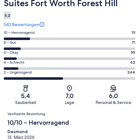
Suites Fort Worth Forest Hill
5,2
543 Bewertungen
111
10 – Hervorragend
111
von
71
8 – Gut
71
insgesamt
von
543
55
6 – Okay
55
insgesamt
Gästebewertungen
von
543
62
4 – Schlecht
62
haben
insgesamt
Gästebewertungen
von
eine
543
244
2 – Ungenügend
244
haben
insgesamt
Bewertung
Gästebewertungen
von
eine
543
von
haben
insgesamt
Bewertung
Gästebewertungen
10
eine
543
von
haben
5,4
7,0
6,0
-
Bewertung
Gästebewertungen
8
eine
Sauberkeit
Lage
Personal & Service
Hervorragend
von
haben
-
Bewertung
Bewertungen
6
eine
Gut
Verifizierte Bewertung
von
-
Bewertung
4
10/10 – Hervorragend
Okay
von
-
2
Desmond
Schlecht
13. März 2026
-