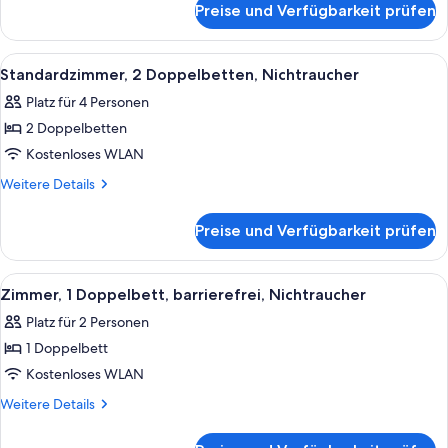
anzeigen
Preise und Verfügbarkeit prüfen
Standardzimmer,
1
Doppelbett,
Alle
Ein Hotelzimmer mit einem Bett, einem 
6
Nichtraucher
Standardzimmer, 2 Doppelbetten, Nichtraucher
Fotos
Platz für 4 Personen
für
2 Doppelbetten
Standardzimmer,
2 Doppelbetten,
Kostenloses WLAN
Nichtraucher
Weitere
Weitere Details
anzeigen
Details
für
Preise und Verfügbarkeit prüfen
Standardzimmer,
2 Doppelbetten,
Nichtraucher
Alle
Eine dreiköpfige Familie auf einem Be
5
Zimmer, 1 Doppelbett, barrierefrei, Nichtraucher
Fotos
Platz für 2 Personen
für
1 Doppelbett
Zimmer,
1
Kostenloses WLAN
Doppelbett,
Weitere
Weitere Details
barrierefrei,
Details
für
Nichtraucher