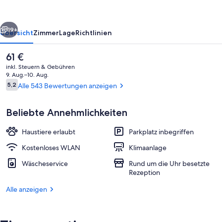
Forest
Hill
rück
Weiter
19+
Übersicht
Zimmer
Lage
Richtlinien
Der
61 €
aktuelle
inkl. Steuern & Gebühren
Preis
9. Aug.–10. Aug.
beträgt
Bewertungen
5,2
Alle 543 Bewertungen anzeigen
5,2 von 10.
61 €.
Beliebte Annehmlichkeiten
Haustiere erlaubt
Parkplatz inbegriffen
Außenbereich
Kostenloses WLAN
Klimaanlage
Wäscheservice
Rund um die Uhr besetzte
Rezeption
Alle anzeigen