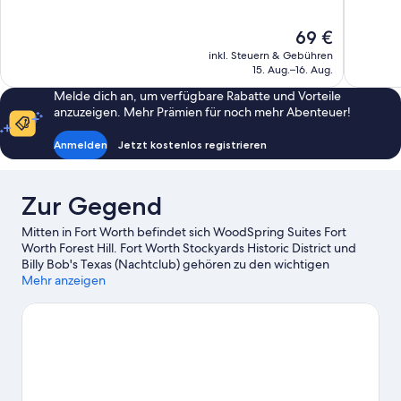
10,
10,
315
Außergewö
Der
69 €
Bewertungen
899
Preis
Bewertun
inkl. Steuern & Gebühren
beträgt
15. Aug.–16. Aug.
69 €
Melde dich an, um verfügbare Rabatte und Vorteile
anzuzeigen. Mehr Prämien für noch mehr Abenteuer!
Anmelden
Jetzt kostenlos registrieren
Zur Gegend
Mitten in Fort Worth befindet sich WoodSpring Suites Fort
Worth Forest Hill. Fort Worth Stockyards Historic District und
Billy Bob's Texas (Nachtclub) gehören zu den wichtigen
Sehenswürdigkeiten, während die Region auch bekannt ist für
Mehr anzeigen
Attraktionen wie Fort Worth Zoo. Lust auf ein spannendes
Event? Dann schau doch mal in den Veranstaltungskalender
dieser beiden Locations: Dickies Arena und AT&T Stadium.
Zum
Reiseführer für Fort Worth