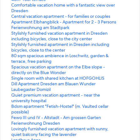
,
n
L
Comfortable vacation home with a fantastic view over
d
k
i
Dresden
e
,
n
L
Central vacation apartment - for families or couples
r
d
k
i
L
Apartment Elbhangblick - Apartment for 2 - 3 Persons
d
e
,
n
i
L
Ferienwohnung am Stadtpark
i
r
d
k
n
i
L
Stylishly furnished vacation apartment in Dresden
e
d
e
,
k
n
i
including bicycles, close to the city center
f
i
r
d
,
k
n
L
Stylishly furnished apartment in Dresden including
o
e
d
e
d
,
k
i
bicycles, close to the center
l
f
i
r
e
d
,
n
L
80 sqm spacious ambience in Loschwitz, garden &
g
o
e
d
r
e
d
k
i
terrace, free parking
e
l
f
i
d
r
e
,
n
L
Spacious vacation apartment on the Elbe slope -
n
g
o
e
i
d
r
d
k
i
directly on the Blue Wonder
d
e
l
f
e
i
d
e
,
n
L
Single room with shared kitchen at HOFGOHLIS
e
n
g
o
f
e
i
r
d
k
i
L
Dill Apartment Dresden am Blauen Wunder
S
d
e
l
o
f
e
d
e
,
n
i
L
Laubegaster Domizil
e
e
n
g
l
o
f
i
r
d
k
n
i
L
Quiet premium vacation apartment - near the
i
S
d
e
g
l
o
e
d
e
,
k
n
i
university hospital
t
e
e
n
e
g
l
f
i
r
d
,
k
n
L
Bdsm apartment "Fetish-Hostel" (m. Vaulted cellar
e
i
S
d
n
e
g
o
e
d
e
d
,
k
i
possible)
ö
t
e
e
d
n
e
l
f
i
r
e
d
,
n
L
Fewo III und IV - Altstadt - Am grossen Garten
f
e
i
S
e
d
n
g
o
e
d
r
e
d
k
i
L
Ferienwohnung Dresden
f
ö
t
e
S
e
d
e
l
f
i
d
r
e
,
n
i
L
Lovingly furnished vacation apartment with sunny,
n
f
e
i
e
S
e
n
g
o
e
i
d
r
d
k
n
i
quiet balcony facing the lavender
e
f
ö
t
i
e
S
d
e
l
f
e
i
d
e
,
k
n
L
Landhaus Anna