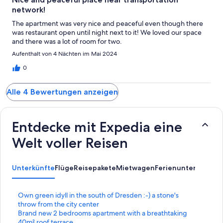
network!
The apartment was very nice and peaceful even though there
was restaurant open until night next to it! We loved our space
and there was a lot of room for two.
Aufenthalt von 4 Nächten im Mai 2024
0
Alle 4 Bewertungen anzeigen
Entdecke mit Expedia eine
Welt voller Reisen
Unterkünfte
Flüge
Reisepakete
Mietwagen
Ferienunterkünfte
A
L
Own green idyll in the south of Dresden :-) a stone's
i
throw from the city center
n
L
Brand new 2 bedrooms apartment with a breathtaking
k
i
40m² roof terrace