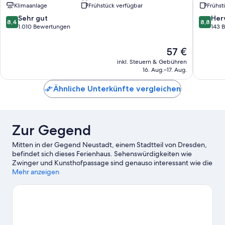
Klimaanlage
Frühstück verfügbar
Frühst
Centre
Prager
Altstadt
Straße
8.4
8.8
Sehr gut
Her
8,4
8,8
Dresden
Altstadt
von
von
1.010 Bewertungen
143 
Dresde
10,
10,
Sehr
Hervorr
Der
57 €
gut,
143
Preis
inkl. Steuern & Gebühren
1.010
Bewert
beträgt
16. Aug.–17. Aug.
Bewertungen
57 €
Ähnliche Unterkünfte vergleichen
Zur Gegend
Mitten in der Gegend Neustadt, einem Stadtteil von Dresden,
befindet sich dieses Ferienhaus. Sehenswürdigkeiten wie
Zwinger und Kunsthofpassage sind genauso interessant wie die
Attraktionen der Region, zu denen Nordbad Dresden und
Mehr anzeigen
Mathematisch-Physikalischer Salon zählen. Ebenfalls einen
Besuch wert sind diese beiden Highlights: Dresdner
Parkeisenbahn und Zoo Dresden.
Zum Reiseführer für Dresden
Weitere Ferienunterkünfte in Dresden anzeigen