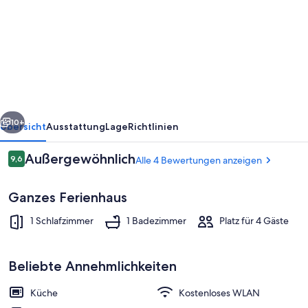
Ferienhaus
"Falkenhorst"
rück
Weiter
10+
Übersicht
Ausstattung
Lage
Richtlinien
Bewertungen
Außergewöhnlich
9,6
Alle 4 Bewertungen anzeigen
9,6 von 10.
Ganzes Ferienhaus
1 Schlafzimmer
1 Badezimmer
Platz für 4 Gäste
Beliebte Annehmlichkeiten
Terrasse/Patio
Küche
Kostenloses WLAN