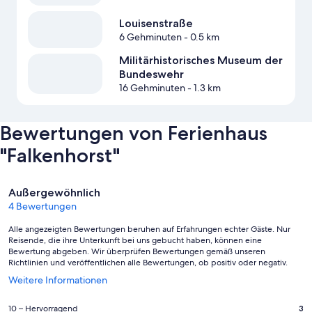
Louisenstraße
6 Gehminuten
- 0.5 km
Militärhistorisches Museum der
Bundeswehr
16 Gehminuten
- 1.3 km
Bewertungen von Ferienhaus
"Falkenhorst"
Bewertungen
Außergewöhnlich
4 Bewertungen
Alle angezeigten Bewertungen beruhen auf Erfahrungen echter Gäste. Nur
Reisende, die ihre Unterkunft bei uns gebucht haben, können eine
Bewertung abgeben. Wir überprüfen Bewertungen gemäß unseren
Richtlinien und veröffentlichen alle Bewertungen, ob positiv oder negativ.
Wird
Weitere Informationen
in
einem
3
10 – Hervorragend
3