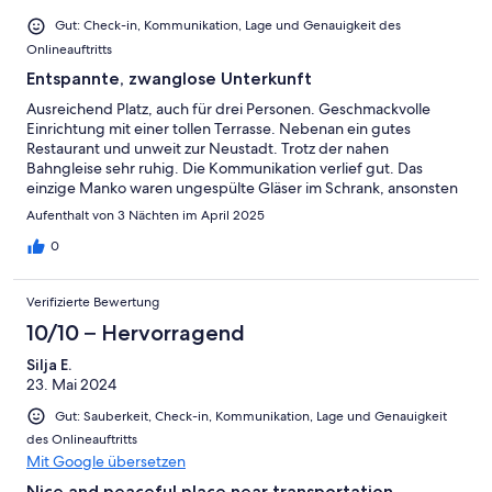
Gut: Check-in, Kommunikation, Lage und Genauigkeit des
Onlineauftritts
Entspannte, zwanglose Unterkunft
Ausreichend Platz, auch für drei Personen. Geschmackvolle
Einrichtung mit einer tollen Terrasse. Nebenan ein gutes
Restaurant und unweit zur Neustadt. Trotz der nahen
Bahngleise sehr ruhig. Die Kommunikation verlief gut. Das
einzige Manko waren ungespülte Gläser im Schrank, ansonsten
sauber. Wir kommen gerne wieder.
Aufenthalt von 3 Nächten im April 2025
0
Verifizierte Bewertung
10/10 – Hervorragend
Silja E.
23. Mai 2024
Gut: Sauberkeit, Check-in, Kommunikation, Lage und Genauigkeit
des Onlineauftritts
Mit Google übersetzen
Nice and peaceful place near transportation