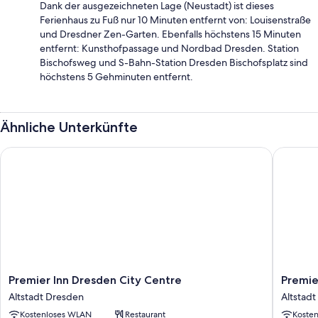
Dank der ausgezeichneten Lage (Neustadt) ist dieses
Ferienhaus zu Fuß nur 10 Minuten entfernt von: Louisenstraße
und Dresdner Zen-Garten. Ebenfalls höchstens 15 Minuten
entfernt: Kunsthofpassage und Nordbad Dresden. Station
Bischofsweg und S-Bahn-Station Dresden Bischofsplatz sind
höchstens 5 Gehminuten entfernt.
Ähnliche Unterkünfte
Premier Inn Dresden City Centre
Premier 
Premier
Premier
Premier Inn Dresden City Centre
Premie
Inn
Inn
Altstadt Dresden
Altstad
Dresden
Dresde
Kostenloses WLAN
Restaurant
Koste
City
City