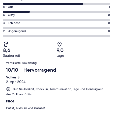
neuen
von
Fenster
1
8 – Gut
1
insgesamt
geöffnet
von
4
0
6 – Okay
0
insgesamt
Gästebewertungen
von
4
0
4 – Schlecht
0
haben
insgesamt
Gästebewertungen
von
eine
4
0
2 – Ungenügend
0
haben
insgesamt
Bewertung
Gästebewertungen
von
eine
4
von
haben
insgesamt
Bewertung
Gästebewertungen
10
eine
4
von
haben
8,6
9,0
-
Bewertung
Gästebewertungen
8
eine
Sauberkeit
Lage
Hervorragend
von
haben
-
Bewertungen
Bewertung
6
eine
Verifizierte Bewertung
Gut
von
-
Bewertung
10/10 – Hervorragend
4
Okay
von
-
Volker S.
2
Schlecht
2. Apr. 2024
-
Ungenügend
Gut: Sauberkeit, Check-in, Kommunikation, Lage und Genauigkeit
des Onlineauftritts
Nice
Passt, alles so wie immer!