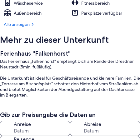
Wäscheservice
Fitnessbereich
Außenbereich
Parkplätze verfügbar
Alle anzeigen
Mehr zu dieser Unterkunft
Ferienhaus "Falkenhorst"
Das Ferienhaus „Falkenhorst“ empfängt Dich am Rande der Dresdner
Neustadt (5min. fußläufig).
Die Unterkunft ist ideal für Geschäftsreisende und kleinere Familien. Die
„Terrasse am Bischofsplatz“ schottet den Hinterhof vom Straßenlärm ab
und bietet Möglichkeiten der Abendgestaltung auf der Dachterrasse
im Biergarten.
Die Unterkunft bietet 70m² über zwei Etagen für jeden einen
Rückzugsort auch eine überdachte Terrasse zum Grillen.
Gib zur Preisangabe die Daten an
Bei uns genießt Du einen angenehmen und gehobenen Wohnkomfort.
Es gibt ein Doppelbett und zwei Klappmatratzen mit eingeschränktem
Anreise
Abreise
Schlafkomfort.
Reisende