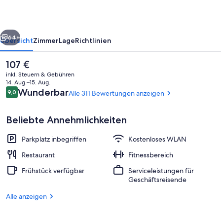
rück
Weiter
64+
Übersicht
Zimmer
Lage
Richtlinien
Der
107 €
aktuelle
inkl. Steuern & Gebühren
Preis
14. Aug.–15. Aug.
beträgt
Bewertungen
Wunderbar
9,0
Alle 311 Bewertungen anzeigen
9,0 von 10.
107 €.
Beliebte Annehmlichkeiten
Parkplatz inbegriffen
Kostenloses WLAN
Ansicht von oben
Restaurant
Fitnessbereich
Frühstück verfügbar
Serviceleistungen für
Geschäftsreisende
Alle anzeigen