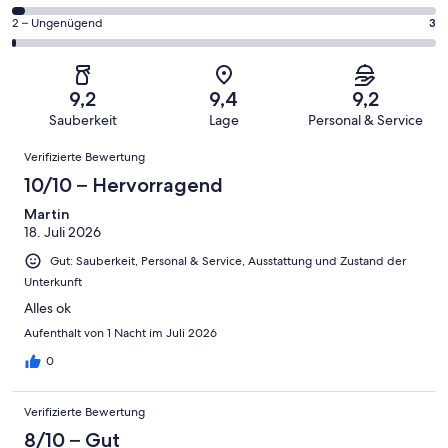
haben
insgesamt
Gästebewertungen
von
eine
311
3
2 – Ungenügend
3
haben
insgesamt
Bewertung
Gästebewertungen
von
eine
311
von
haben
insgesamt
Bewertung
Gästebewertungen
10
eine
311
von
haben
9,2
9,4
9,2
-
Bewertung
Gästebewertungen
8
eine
Sauberkeit
Lage
Personal & Service
Hervorragend
von
haben
-
Bewertung
Bewertungen
6
eine
Gut
Verifizierte Bewertung
von
-
Bewertung
4
10/10 – Hervorragend
Okay
von
-
2
Martin
Schlecht
18. Juli 2026
-
Ungenügend
Gut: Sauberkeit, Personal & Service, Ausstattung und Zustand der
Unterkunft
Alles ok
Aufenthalt von 1 Nacht im Juli 2026
0
Verifizierte Bewertung
8/10 – Gut