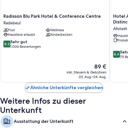
mehrsprachiges Personal und 5 Tagungsräume
Zimmerausstattung
Radisson
Hotel
Radisson Blu Park Hotel & Conference Centre
Hotel 
Blu
Am
Distinc
Radebeul
Alle 84 Zimmer bestechen durch Annehmlichkeiten wie kostenloses
Park
Terrasse
WLAN, Safes und eine Schallisolierung.
Altstad
Pool
Wellness
Hotel
WorldHo
Haustiere erlaubt
Kinderbecken
&
Distinct
Hausti
Weitere Komforts in den Zimmern sind unter anderem:
Frühst
Conference
Altstadt
8.2
Sehr gut
8,2
Badezimmer mit unweltfreundlichen Kosmetikartikeln und Duschen
Centre
Dresde
von
1.006 Bewertungen
Radebeul
10,
8.4
Seh
Flachbildfernseher mit Satellitenempfang
8,4
Sehr
von
711 
Kleiderschränke, Heizung und Telefon
gut,
10,
Der
89 €
1.006
Sehr
Preis
Bewertungen
gut,
inkl. Steuern & Gebühren
beträgt
23. Aug.–24. Aug.
711
89 €
Bewert
Ähnliche Unterkünfte vergleichen
Weitere Infos zu dieser
Unterkunft
Ausstattung der Unterkunft