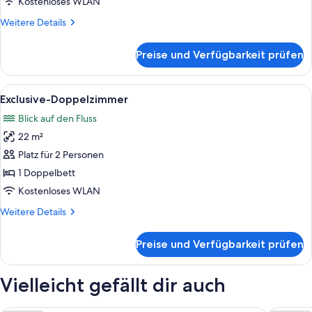
Kostenloses WLAN
Weitere
Weitere Details
Details
für
Preise und Verfügbarkeit prüfen
Comfort-
Doppelzimmer,
Annex
Alle
Exclusive-Doppelzimmer | Daunenbettd
12
Exclusive-Doppelzimmer
Fotos
Blick auf den Fluss
für
22 m²
Exclusive-
Doppelzimmer
Platz für 2 Personen
anzeigen
1 Doppelbett
Kostenloses WLAN
Weitere
Weitere Details
Details
für
Preise und Verfügbarkeit prüfen
Exclusive-
Doppelzimmer
Vielleicht gefällt dir auch