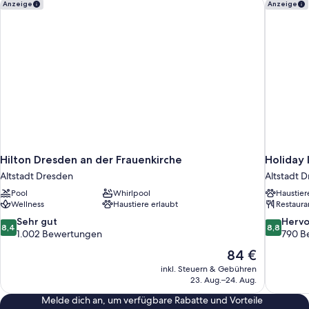
Hilton Dresden an der Frauenkirche
Holiday 
Anzeige
Anzeige
Hilton Dresden an der Frauenkirche
Holiday 
Altstadt Dresden
Altstadt 
Pool
Whirlpool
Haustier
Wellness
Haustiere erlaubt
Restaura
8.4
8.8
Sehr gut
Herv
8,4
8,8
von
von
1.002 Bewertungen
790 B
10,
10,
Der
84 €
Sehr
Hervorrag
Preis
inkl. Steuern & Gebühren
gut,
790
beträgt
23. Aug.–24. Aug.
1.002
Bewertun
84 €
Bewertungen
Melde dich an, um verfügbare Rabatte und Vorteile