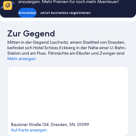
anzuzeigen. Mehr Prämien für noch mehr Abenteuer!
Anmelden
Jetzt kostenlos registrieren
Zur Gegend
Mitten in der Gegend Loschwitz, einem Stadtteil von Dresden,
befindet sich Hotel Schloss Eckberg in der Nähe einer U-Bahn-
Station und am Fluss. Filmnächte am Elbufer und Zwinger sind
Höhepunkte für kulturell interessierte Besucher, während zu
Mehr anzeigen
den bekanntesten Sehenswürdigkeiten der Region Folgendes
zählt: Blaues Wunder und Neumarkt. Lass dir diese Attraktion
nicht entgehen: Zoo Dresden. Entspann dich im
Spa/Wellnesscenter in der Region oder erlebe auf den
Wander-/Radwegen ganz in der Nähe neue Abenteuer.
Zum
Reiseführer für Dresden
Bautzner Straße 134, Dresden, SN, 01099
Auf Karte anzeigen