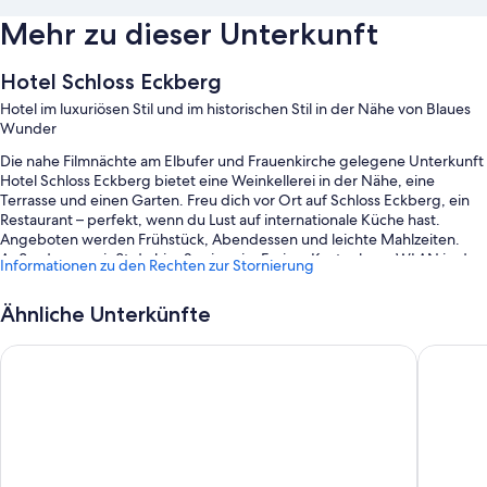
Mehr zu dieser Unterkunft
Hotel Schloss Eckberg
Hotel im luxuriösen Stil und im historischen Stil in der Nähe von Blaues
Wunder
Die nahe Filmnächte am Elbufer und Frauenkirche gelegene Unterkunft
Hotel Schloss Eckberg bietet eine Weinkellerei in der Nähe, eine
Terrasse und einen Garten. Freu dich vor Ort auf Schloss Eckberg, ein
Restaurant – perfekt, wenn du Lust auf internationale Küche hast.
Angeboten werden Frühstück, Abendessen und leichte Mahlzeiten.
Außerdem genießt du hier Speisen im Freien. Kostenloses WLAN in den
Informationen zu den Rechten zur Stornierung
Zimmern sorgt dafür, dass du auch auf Reisen mit Daheimgebliebenen
in Kontakt bleiben kannst. Außerdem können sich Gäste auf einen
Ähnliche Unterkünfte
Textilreinigungsservice und eine Bar freuen.
Während deines Aufenthalts erwarten dich außerdem die folgenden
Radisson Blu Park Hotel & Conference Centre
Hotel Am
Extras:
Parken ohne Service (kostenlos)
Ein einheimisches Frühstück (gegen Aufpreis), ein Fahrradverleih
und eine Ladestation für Elektroautos
Unterstützung bei der Tourenplanung/beim Ticketerwerb,