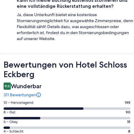
Kann ich meine Buchung kostenlos stornieren und
eine vollständige Rückerstattung erhalten?
Ja, diese Unterkunft bietet eine kostenlose
Stornierungsmöglichkeit für ausgewählte Zimmerpreise, denn
Flexibilität zählt! Details dazu, was ausgeschlossen oder
erforderlich ist, findest du in den Stornierungsbedingungen
auf unserer Website.
Bewertungen
Bewertungen von Hotel Schloss
Eckberg
Wunderbar
9,0
311 Bewertungen
195
10 – Hervorragend
195
von
90
8 – Gut
90
insgesamt
von
311
15
6 – Okay
15
insgesamt
Gästebewertungen
von
311
8
4 – Schlecht
8