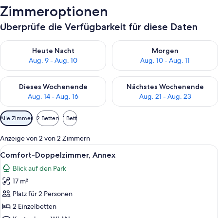
Zimmeroptionen
Überprüfe die Verfügbarkeit für diese Daten
Überprüfe die Verfügbarkeit für heute Nacht, Aug. 9 - Aug. 10
Überprüfe die Verfügbarkeit fü
Heute Nacht
Morgen
Aug. 9 - Aug. 10
Aug. 10 - Aug. 11
Überprüfe die Verfügbarkeit für dieses Wochenende, Aug. 14 -
Überprüfe die Verfügbarkeit f
Dieses Wochenende
Nächstes Wochenende
Aug. 14 - Aug. 16
Aug. 21 - Aug. 23
Verfügbare
Alle Zimmer
2 Betten
1 Bett
Filter
für
Anzeige von 2 von 2 Zimmern
Zimmer
Alle
Eine Reihe traditioneller Gebäude mi
7
Comfort-Doppelzimmer, Annex
Fotos
Blick auf den Park
für
17 m²
Comfort-
Doppelzimmer,
Platz für 2 Personen
Annex
2 Einzelbetten
anzeigen