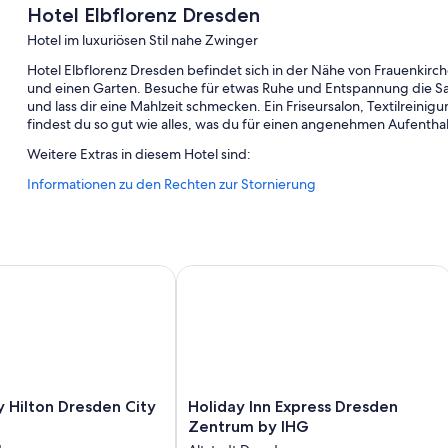
Hotel Elbflorenz Dresden
Hotel im luxuriösen Stil nahe Zwinger
Hotel Elbflorenz Dresden befindet sich in der Nähe von Frauenkirch
und einen Garten. Besuche für etwas Ruhe und Entspannung die Saun
und lass dir eine Mahlzeit schmecken. Ein Friseursalon, Textilrein
findest du so gut wie alles, was du für einen angenehmen Aufenthal
Weitere Extras in diesem Hotel sind:
Informationen zu den Rechten zur Stornierung
Ein Limousinenservice, ein Frühstücksbuffet (gegen Aufpreis) u
Parken ohne Service (kostenpflichtig), ein Bankettsaal und ein P
Ein Fahrstuhl, Gepäckaufbewahrung und ein Fernseher in der 
Gästebewertungen zufolge wissen Reisende insbesondere das hi
ilton Dresden City Centre
Holiday Inn Express Dresden Zentru
Zimmerausstattung
Alle 214 Zimmer bestechen durch Annehmlichkeiten wie hochwerti
Aufmerksamkeiten wie laptopgeeignete Arbeitsplätze und eine Kli
Weitere Annehmlichkeiten sind zum Beispiel:
Holiday
 Hilton Dresden City
Holiday Inn Express Dresden
Heizung und Deckenventilatoren
Inn
Zentrum by IHG
Allergikerbettwaren und Betten mit Pillowtop-Matratzen
Express