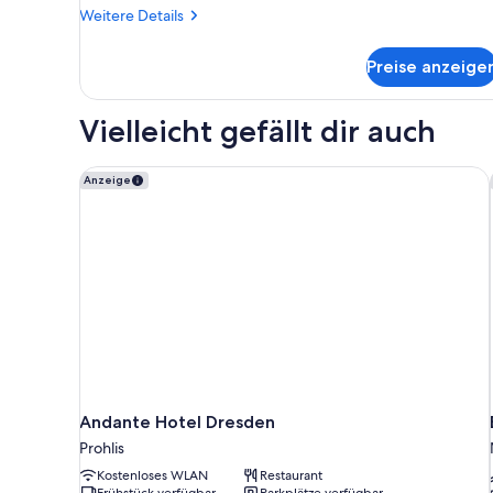
Weitere
Weitere Details
Details
für
Preise anzeige
Standardzimmer
Vielleicht gefällt dir auch
Andante Hotel Dresden
Anzeige
Andante Hotel Dresden
Prohlis
Kostenloses WLAN
Restaurant
Frühstück verfügbar
Parkplätze verfügbar