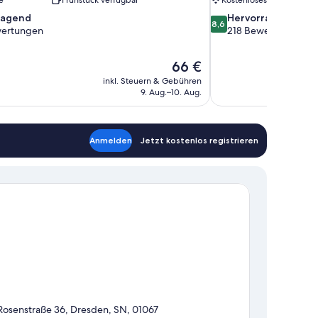
8.6
ragend
Hervorragend
8,6
von
ertungen
218 Bewertungen
10,
nd,
Hervorragend,
Der
66 €
218
Preis
en
Bewertungen
inkl. Steuern & Gebühren
beträgt
9. Aug.–10. Aug.
66 €
Anmelden
Jetzt kostenlos registrieren
Rosenstraße 36, Dresden, SN, 01067