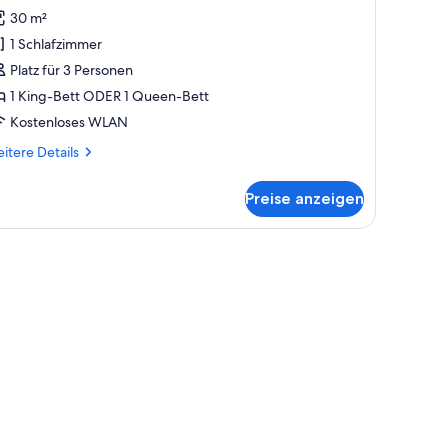
omfort-
Bewertungen)
30 m²
immer
1 Schlafzimmer
nzeigen
Platz für 3 Personen
1 King-Bett ODER 1 Queen-Bett
Kostenloses WLAN
itere
itere Details
tails
r
Preise anzeigen
mfort-
mmer