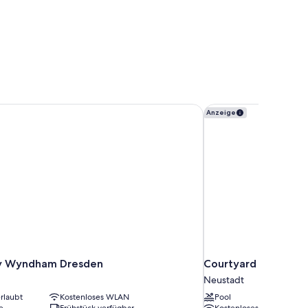
y Wyndham Dresden
Courtyard by Marrio
Anzeige
by Wyndham Dresden
Courtyard by Marri
Neustadt
rlaubt
Kostenloses WLAN
Pool
e
Frühstück verfügbar
Kostenloses WLAN