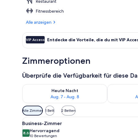
Restaurant
Unterkunfts
Fitnessbereich
Alle anzeigen
Entdecke die Vorteile, die du mit VIP Acce
VIP Access
Zimmeroptionen
Überprüfe die Verfügbarkeit für diese D
Überprüfe die Verfügbarkeit für heute Nacht, Aug. 7
Überprüfe die
Heute Nacht
Aug. 7 - Aug. 8
A
Verfügbare
Alle Zimmer
1 Bett
2 Betten
Filter
Alle
Ein Hotelzimmer mit einem gro
für
5
Business-Zimmer
Fotos
Zimmer
Hervorragend
für
8,6
8,6 von 10
(10
10 Bewertungen