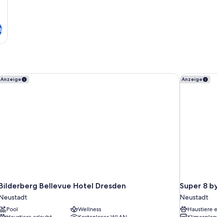
n
Bilderberg Bellevue Hotel Dresden
Super 8 b
Anzeige
Anzeige
Bilderberg Bellevue Hotel Dresden
Super 8 
Neustadt
Neustadt
Pool
Wellness
Haustiere e
Haustiere erlaubt
Kostenloses WLAN
Klimaanlag