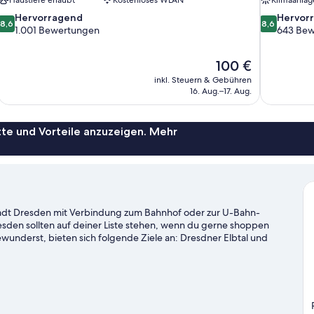
8.6
8.6
Hervorragend
Hervor
8,6
8,6
von
von
1.001 Bewertungen
643 Bew
10,
10,
Hervorragend,
Hervorrage
Der
100 €
1.001
643
Preis
Bewertungen
Bewertung
inkl. Steuern & Gebühren
beträgt
16. Aug.–17. Aug.
100 €
te und Vorteile anzuzeigen. Mehr
tstadt Dresden mit Verbindung zum Bahnhof oder zur U-Bahn-
esden sollten auf deiner Liste stehen, wenn du gerne shoppen
underst, bieten sich folgende Ziele an: Dresdner Elbtal und
ghlights: Mathematisch-Physikalischer Salon und Zoo Dresden. Die
enteuer, etwa auf den Wander-/Radwegen.
Zum Reiseführer für