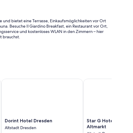
e und bietet eine Terrasse, Einkaufsmöglichkeiten vor Ort
a. Besuche Il Giardino Breakfast, ein Restaurant vor Ort,
igungsservice und kostenloses WLAN in den Zimmern – hier
t brauchst.
nd ein Fahrradverleih
C-Arbeitsplatz
Lobby
lfsbereite Personal der Unterkunft zu schätzen.
m by IHG
Dorint Hotel Dresden
Star G Hotel Premium 
ge Bettwaren und eine Auswahl an Kopfkissen sowie
maanlage.
Dorint
Star
Dorint Hotel Dresden
Star G Hotel Premi
Hotel
G
Altmarkt
Altstadt Dresden
Dresden
Hotel