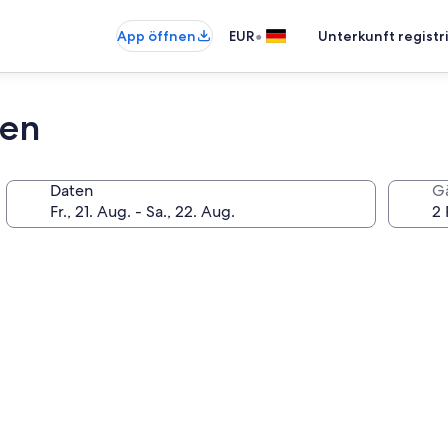
•
App öffnen
EUR
Unterkunft registr
den
Daten
G