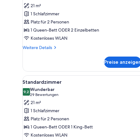
Business-
Bewertungen)
21 m²
Zimmer
1 Schlafzimmer
anzeigen
Platz für 2 Personen
1 Queen-Bett ODER 2 Einzelbetten
Kostenloses WLAN
Weitere
Weitere Details
Details
für
Preise anzeige
Business-
Zimmer
Alle
Standardzimmer | Hochwertige
5
Standardzimmer
Fotos
Wunderbar
für
9,2
9,2 von 10
(29
29 Bewertungen
Standardzimmer
Bewertungen)
21 m²
anzeigen
1 Schlafzimmer
Platz für 2 Personen
1 Queen-Bett ODER 1 King-Bett
Kostenloses WLAN