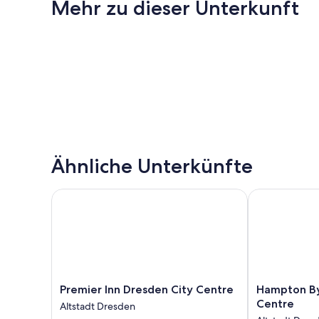
Mehr zu dieser Unterkunft
Ähnliche Unterkünfte
Premier Inn Dresden City Centre
Hampton By H
Premier
Hampton
Premier Inn Dresden City Centre
Hampton By
Inn
By
Centre
Altstadt Dresden
Dresden
Hilton