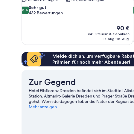
8.4
Sehr gut
8,4
von
432 Bewertungen
10,
Sehr
Der
90 €
gut,
Preis
432
inkl. Steuern & Gebühren
beträgt
17. Aug.–18. Aug.
Bewertungen
90 €
Melde dich an, um verfügbare Rabat
Prämien für noch mehr Abenteuer!
Zur Gegend
Hotel Elbflorenz Dresden befindet sich im Stadtteil Al
Station. Altmarkt-Galerie Dresden und Prager Straße Dr
gehst. Wenn du dagegen lieber die Natur der Region bew
Elbe. Ebenfalls einen Besuch wert sind diese beiden Hi
Mehr anzeigen
Umgebung bietet viele Möglichkeiten für Outdoor-Ab
Dresden