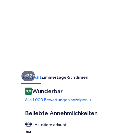
32+
Übersicht
Zimmer
Lage
Richtlinien
Bewertungen
Wunderbar
9,0
9,0 von 10.
Alle 1.000 Bewertungen anzeigen
Beliebte Annehmlichkeiten
Haustiere erlaubt