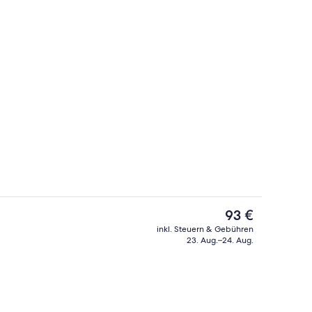
Hochwertige Bettwaren, Pillowtop-Be
Der
93 €
aktuelle
inkl. Steuern & Gebühren
Preis
23. Aug.–24. Aug.
Restaurant
beträgt
93 €.