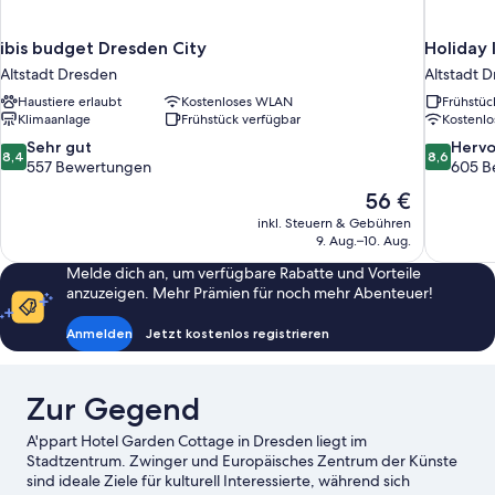
ibis budget Dresden City
Holiday 
Altstadt Dresden
Altstadt 
Haustiere erlaubt
Kostenloses WLAN
Frühstüc
Klimaanlage
Frühstück verfügbar
Kostenl
8.4
8.6
Sehr gut
Herv
8,4
8,6
von
von
557 Bewertungen
605 B
10,
10,
Der
56 €
Sehr
Hervorrag
Preis
inkl. Steuern & Gebühren
gut,
605
beträgt
9. Aug.–10. Aug.
557
Bewertun
56 €
Bewertungen
Melde dich an, um verfügbare Rabatte und Vorteile
anzuzeigen. Mehr Prämien für noch mehr Abenteuer!
Anmelden
Jetzt kostenlos registrieren
Zur Gegend
A'ppart Hotel Garden Cottage in Dresden liegt im
Stadtzentrum. Zwinger und Europäisches Zentrum der Künste
sind ideale Ziele für kulturell Interessierte, während sich