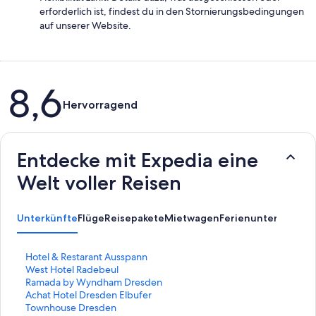
erforderlich ist, findest du in den Stornierungsbedingungen
auf unserer Website.
Bewertungen
8,6
Hervorragend
Entdecke mit Expedia eine
Welt voller Reisen
Unterkünfte
Flüge
Reisepakete
Mietwagen
Ferienunterkünfte
A
L
Hotel & Restarant Ausspann
i
L
West Hotel Radebeul
n
i
L
Ramada by Wyndham Dresden
k
n
i
L
Achat Hotel Dresden Elbufer
,
k
n
i
L
Townhouse Dresden