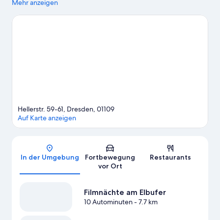
Folgendes anbietet, wenn du einen Ausflug unternehmen
Mehr anzeigen
möchtest: Weingut Museum Hoflößnitz und Schwebebahn
Dresden. Ebenfalls einen Besuch wert sind diese beiden
Highlights: Nordbad Dresden und Mathematisch-Physikalischer
Salon.
Zum Reiseführer für Dresden
Hellerstr. 59-61, Dresden, 01109
Auf Karte anzeigen
Karte
In der Umgebung
Fortbewegung
Restaurants
vor Ort
Filmnächte am Elbufer
10 Autominuten
- 7.7 km