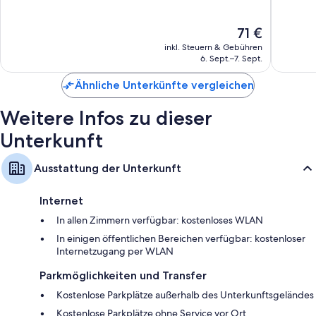
10,
10,
Gut,
Gut,
Der
71 €
422
57
Preis
Bewertungen
Bewert
inkl. Steuern & Gebühren
beträgt
6. Sept.–7. Sept.
71 €
Ähnliche Unterkünfte vergleichen
Weitere Infos zu dieser
Unterkunft
Ausstattung der Unterkunft
Internet
In allen Zimmern verfügbar: kostenloses WLAN
In einigen öffentlichen Bereichen verfügbar: kostenloser
Internetzugang per WLAN
Parkmöglichkeiten und Transfer
Kostenlose Parkplätze außerhalb des Unterkunftsgeländes
Kostenlose Parkplätze ohne Service vor Ort