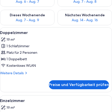
Aug. 6 - Aug. 7
Aug. 7 - Aug. 8
Überprüfe die Verfügbarkeit für dieses Wochenende, Aug. 7 - 
Überprüfe die Verfügbarkeit f
Dieses Wochenende
Nächstes Wochenende
Aug. 7 - Aug. 9
Aug. 14 - Aug. 16
Alle
Minibar, Zimmersafe, Schreibtisch, Bü
4
Doppelzimmer
Fotos
19 m²
für
1 Schlafzimmer
Doppelzimmer
anzeigen
Platz für 2 Personen
1 Doppelbett
Kostenloses WLAN
Weitere
Weitere Details
Details
für
Preise und Verfügbarkeit prüfen
Doppelzimmer
Alle
Minibar, Zimmersafe, Schreibtisch, Bü
4
Einzelzimmer
Fotos
19 m²
für