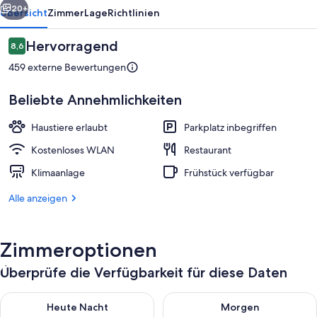
20+
Übersicht
Zimmer
Lage
Richtlinien
Bewertungen
Hervorragend
8,6
8,6 von 10.
459 externe Bewertungen
Beliebte Annehmlichkeiten
Haustiere erlaubt
Parkplatz inbegriffen
Kostenloses WLAN
Restaurant
Lobby-Lounge
Klimaanlage
Frühstück verfügbar
Alle anzeigen
Zimmeroptionen
Überprüfe die Verfügbarkeit für diese Daten
Überprüfe die Verfügbarkeit für heute Nacht, Aug. 6 - Aug. 7.
Überprüfe die Verfügbarkeit f
Heute Nacht
Morgen