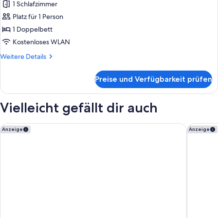
1 Schlafzimmer
Einzelzimmer
anzeigen
Platz für 1 Person
1 Doppelbett
Kostenloses WLAN
Weitere
Weitere Details
Details
für
Preise und Verfügbarkeit prüfen
Einzelzimmer
Vielleicht gefällt dir auch
ibis budget Dresden City
Holiday 
Anzeige
Anzeige