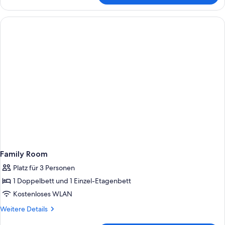
Room
Family Room
Platz für 3 Personen
1 Doppelbett und 1 Einzel-Etagenbett
Kostenloses WLAN
Weitere
Weitere Details
Details