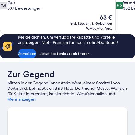
7.8
9.0
Gut
Wund
7,8
9,0
von
von
537 Bewertungen
352 B
10,
10,
Der
63 €
Gut,
Wunderba
Preis
inkl. Steuern & Gebühren
537
352
beträgt
9. Aug.–10. Aug.
Bewertungen
Bewertun
63 €
Melde dich an, um verfügbare Rabatte und Vorteile
anzuzeigen. Mehr Prämien für noch mehr Abenteuer!
Anmelden
Jetzt kostenlos registrieren
Zur Gegend
Mitten in der Gegend Innenstadt-West, einem Stadtteil von
Dortmund, befindet sich B&B Hotel Dortmund-Messe. Wer sich
für Kultur interessiert, ist hier richtig: Westfalenhallen und
Opernhaus Dortmund. Zu den weiteren Attraktionen der
Mehr anzeigen
Region gehören Kindermuseum Adlerturm und Deutsches
Fußballmuseum. Ebenfalls einen Besuch wert sind diese beiden
Highlights: Zoo Dortmund und DASA Arbeitswelt Ausstellung.
Zum Reiseführer für Dortmund