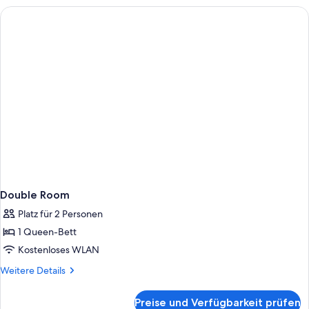
Double Room
Platz für 2 Personen
1 Queen-Bett
Kostenloses WLAN
Weitere
Weitere Details
Details
für
Preise und Verfügbarkeit prüfen
Double