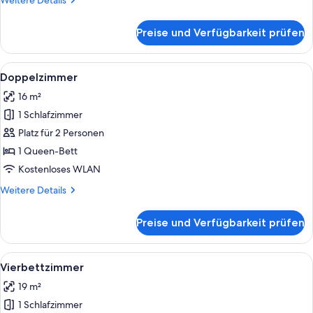
Weitere Details
Details
für
Preise und Verfügbarkeit prüfen
Zweibettzimmer
Alle
Doppelzimmer | Schreibtisch, schallis
3
Doppelzimmer
Fotos
16 m²
für
1 Schlafzimmer
Doppelzimmer
anzeigen
Platz für 2 Personen
1 Queen-Bett
Kostenloses WLAN
Weitere
Weitere Details
Details
für
Preise und Verfügbarkeit prüfen
Doppelzimmer
Alle
Vierbettzimmer | Schreibtisch, schall
4
Vierbettzimmer
Fotos
19 m²
für
1 Schlafzimmer
Vierbettzimmer