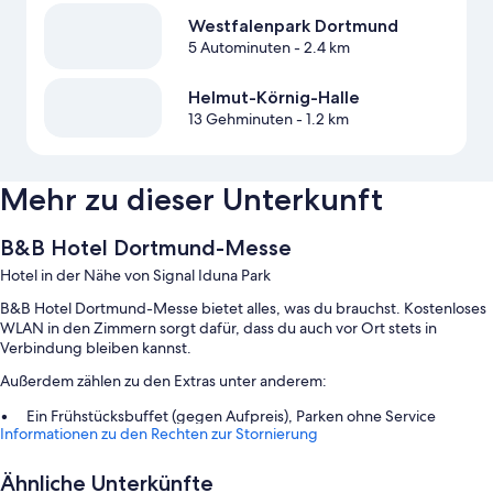
Westfalenpark Dortmund
5 Autominuten
- 2.4 km
Helmut-Körnig-Halle
13 Gehminuten
- 1.2 km
Mehr zu dieser Unterkunft
B&B Hotel Dortmund-Messe
Hotel in der Nähe von Signal Iduna Park
B&B Hotel Dortmund-Messe bietet alles, was du brauchst. Kostenloses
WLAN in den Zimmern sorgt dafür, dass du auch vor Ort stets in
Verbindung bleiben kannst.
Außerdem zählen zu den Extras unter anderem:
Ein Frühstücksbuffet (gegen Aufpreis), Parken ohne Service
Informationen zu den Rechten zur Stornierung
(kostenpflichtig) und Express-Check-out
Express-Check-in, ein Verkaufsautomat und ein Fahrstuhl
Ähnliche Unterkünfte
Rauchverbot in der Unterkunft