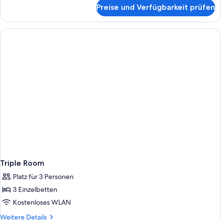
für
Preise und Verfügbarkeit prüfen
Family
Room
Triple Room
Platz für 3 Personen
3 Einzelbetten
Kostenloses WLAN
Weitere
Weitere Details