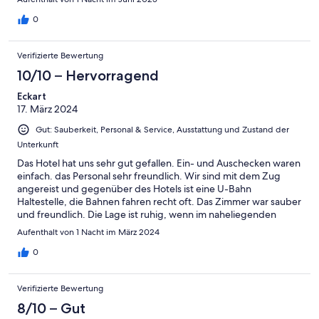
0
Verifizierte Bewertung
10/10 – Hervorragend
Eckart
17. März 2024
Gut: Sauberkeit, Personal & Service, Ausstattung und Zustand der
Unterkunft
Das Hotel hat uns sehr gut gefallen. Ein- und Auschecken waren
einfach. das Personal sehr freundlich. Wir sind mit dem Zug
angereist und gegenüber des Hotels ist eine U-Bahn
Haltestelle, die Bahnen fahren recht oft. Das Zimmer war sauber
und freundlich. Die Lage ist ruhig, wenn im naheliegenden
Stadion (Signal Iduna Park) ein Spiel ist, sieht es sicher anders
Aufenthalt von 1 Nacht im März 2024
aus. Gefehlt hat uns ein Wasserkocher. Für weitere Besuche
werden wir dieses Hotel sicher wieder buchen.
0
Verifizierte Bewertung
8/10 – Gut