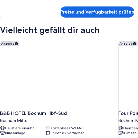
Details
für
Preise und Verfügbarkeit prüfen
Triple
Room
Vielleicht gefällt dir auch
B&B HOTEL Bochum Hbf-Süd
Four Poi
Anzeige
Anzeige
B&B HOTEL Bochum Hbf-Süd
Four Poi
Bochum Mitte
Bochum M
Haustiere erlaubt
Kostenloses WLAN
Haustier
Klimaanlage
Frühstück verfügbar
Klimaanl