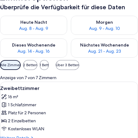
Überprüfe die Verfügbarkeit für diese Daten
Überprüfe die Verfügbarkeit für heute Nacht, Aug. 8 - Aug. 9.
Überprüfe die Verfügbarkeit f
Heute Nacht
Morgen
Aug. 8 - Aug. 9
Aug. 9 - Aug. 10
Überprüfe die Verfügbarkeit für dieses Wochenende, Aug. 14 -
Überprüfe die Verfügbarkeit f
Dieses Wochenende
Nächstes Wochenende
Aug. 14 - Aug. 16
Aug. 21 - Aug. 23
Verfügbare
Alle Zimmer
2 Betten
1 Bett
Über 3 Betten
Filter
für
Anzeige von 7 von 7 Zimmern
Zimmer
Alle
Zweibettzimmer | Schreibtisch, schall
4
Zweibettzimmer
Fotos
16 m²
für
1 Schlafzimmer
Zweibettzimmer
anzeigen
Platz für 2 Personen
2 Einzelbetten
Kostenloses WLAN
Weitere