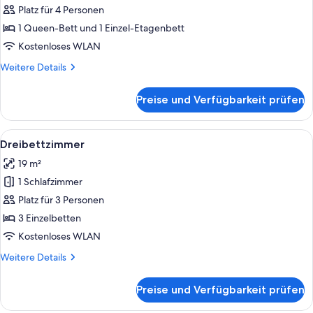
anzeigen
Platz für 4 Personen
1 Queen-Bett und 1 Einzel-Etagenbett
Kostenloses WLAN
Weitere
Weitere Details
Details
für
Preise und Verfügbarkeit prüfen
Vierbettzimmer
Alle
Dreibettzimmer | Schreibtisch, schall
4
Dreibettzimmer
Fotos
19 m²
für
1 Schlafzimmer
Dreibettzimmer
anzeigen
Platz für 3 Personen
3 Einzelbetten
Kostenloses WLAN
Weitere
Weitere Details
Details
für
Preise und Verfügbarkeit prüfen
Dreibettzimmer