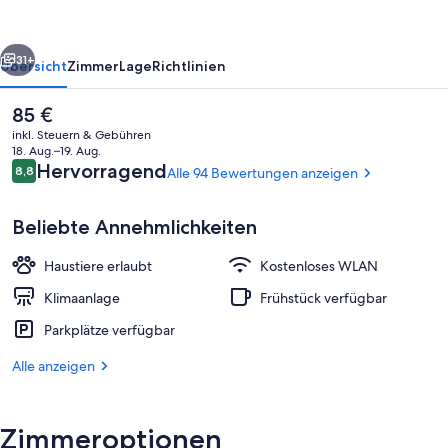
rück
Weiter
31+
Übersicht
Zimmer
Lage
Richtlinien
Der
85 €
aktuelle
inkl. Steuern & Gebühren
Preis
18. Aug.–19. Aug.
beträgt
Bewertungen
Hervorragend
8,8
Alle 94 Bewertungen anzeigen
8,8 von 10.
85 €.
Beliebte Annehmlichkeiten
Haustiere erlaubt
Kostenloses WLAN
Schreibtisch, schallisolierte Zimmer,
Klimaanlage
Frühstück verfügbar
Parkplätze verfügbar
Alle anzeigen
Zimmeroptionen