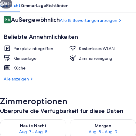
86+
Übersicht
Zimmer
Lage
Richtlinien
Bewertungen
Außergewöhnlich
9,6
Alle 18 Bewertungen anzeigen
9,6 von 10.
Beliebte Annehmlichkeiten
Parkplatz inbegriffen
Kostenloses WLAN
Klimaanlage
Zimmerreinigung
Küche
Außenbereich
Alle anzeigen
Zimmeroptionen
Überprüfe die Verfügbarkeit für diese Daten
Überprüfe die Verfügbarkeit für heute Nacht, Aug. 7 - Aug. 8.
Überprüfe die Verfügbarkeit f
Heute Nacht
Morgen
Aug. 7 - Aug. 8
Aug. 8 - Aug. 9