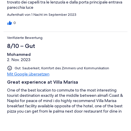
trovato dei capelli tra le lenzuola e dalla porta principale entrava
parecchia luce
Aufenthalt von 1 Nacht im September 2023
0
Verifizierte Bewertung
8/10 – Gut
Mohammed
2. Nov. 2023
Gut: Sauberkeit, Komfort des Zimmers und Kommunikation
Mit Google übersetzen
Great experience at Villa Marisa
One of the best location to commute to the most interesting
tourist destination exactly at the middle between almafi Coast &
Naploi for peace of mind i do highly recommend Villa Marisa
breakfast facility available opposite of the hotel, one of the best
pizza you can get from le palma next door restaurant for dine in
or take away, 5 mins walking distance to the train all what you
need is there in addition of availability of a parking spot very
affordable prices plus the host is so helpful for anything you