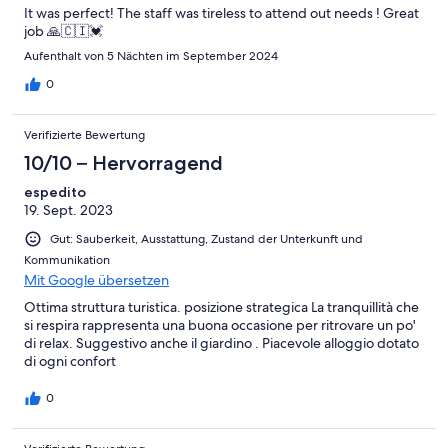
It was perfect! The staff was tireless to attend out needs ! Great
job 🙏🇨🇮💓
Aufenthalt von 5 Nächten im September 2024
0
Verifizierte Bewertung
10/10 – Hervorragend
espedito
19. Sept. 2023
Gut: Sauberkeit, Ausstattung, Zustand der Unterkunft und
Kommunikation
Mit Google übersetzen
Ottima struttura turistica. posizione strategica La tranquillità che
si respira rappresenta una buona occasione per ritrovare un po'
di relax. Suggestivo anche il giardino . Piacevole alloggio dotato
di ogni confort
0