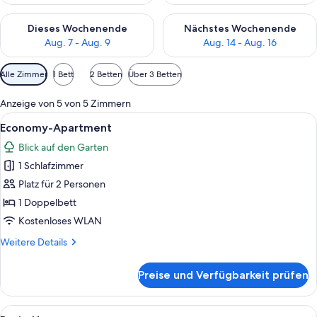
Überprüfe die Verfügbarkeit für dieses Wochenende, Aug. 7 - 
Überprüfe die Verfügbarkeit f
Dieses Wochenende
Nächstes Wochenende
Aug. 7 - Aug. 9
Aug. 14 - Aug. 16
Verfügbare
Alle Zimmer
1 Bett
2 Betten
Über 3 Betten
Filter
für
Anzeige von 5 von 5 Zimmern
Zimmer
Alle
Ein modernes Schlafzimmer mit Bett, S
17
Economy-Apartment
Fotos
Blick auf den Garten
für
1 Schlafzimmer
Economy-
Apartment
Platz für 2 Personen
anzeigen
1 Doppelbett
Kostenloses WLAN
Weitere
Weitere Details
Details
für
Preise und Verfügbarkeit prüfen
Economy-
Apartment
Alle
Ein Schlafzimmer mit einem Bett, eine