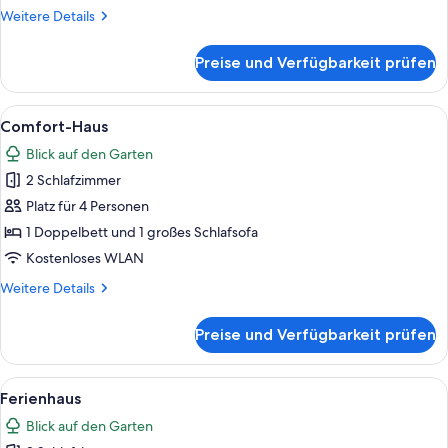
Weitere
Weitere Details
Details
für
Preise und Verfügbarkeit prüfen
Basic-
Studio
Alle
Ein Schlafzimmer mit einem großen Be
9
Comfort-Haus
Fotos
Blick auf den Garten
für
2 Schlafzimmer
Comfort-
Haus
Platz für 4 Personen
anzeigen
1 Doppelbett und 1 großes Schlafsofa
Kostenloses WLAN
Weitere
Weitere Details
Details
für
Preise und Verfügbarkeit prüfen
Comfort-
Haus
Alle
Eine moderne Küche mit Essbereich, w
11
Ferienhaus
Fotos
Blick auf den Garten
für