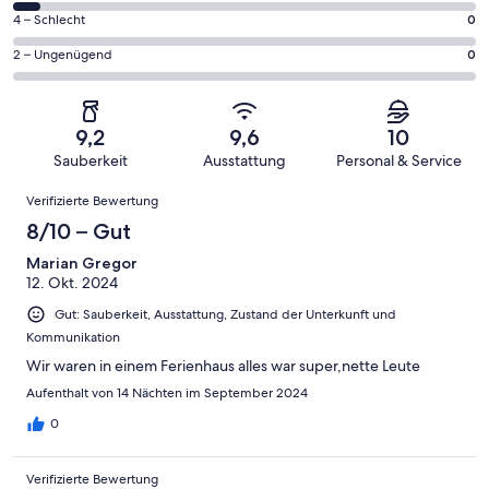
Gästebewertungen
von
18
0
4 – Schlecht
0
haben
insgesamt
Gästebewertungen
von
eine
18
0
2 – Ungenügend
0
haben
insgesamt
Bewertung
Gästebewertungen
von
eine
18
von
haben
insgesamt
Bewertung
Gästebewertungen
10
eine
18
von
haben
9,2
9,6
10
-
Bewertung
Gästebewertungen
8
eine
Sauberkeit
Ausstattung
Personal & Service
Hervorragend
von
haben
-
Bewertung
Bewertungen
6
eine
Gut
Verifizierte Bewertung
von
-
Bewertung
4
8/10 – Gut
Okay
von
-
2
Marian Gregor
Schlecht
12. Okt. 2024
-
Ungenügend
Gut: Sauberkeit, Ausstattung, Zustand der Unterkunft und
Kommunikation
Wir waren in einem Ferienhaus alles war super,nette Leute
Aufenthalt von 14 Nächten im September 2024
0
Verifizierte Bewertung