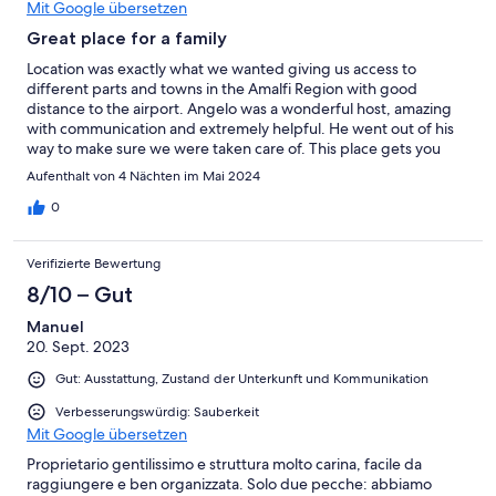
Mit Google übersetzen
Great place for a family
Location was exactly what we wanted giving us access to
different parts and towns in the Amalfi Region with good
distance to the airport. Angelo was a wonderful host, amazing
with communication and extremely helpful. He went out of his
way to make sure we were taken care of. This place gets you
away from the touristy crowds and gives your family plenty of
Aufenthalt von 4 Nächten im Mai 2024
space while staying in the region.
0
Verifizierte Bewertung
8/10 – Gut
Manuel
20. Sept. 2023
Gut: Ausstattung, Zustand der Unterkunft und Kommunikation
Verbesserungswürdig: Sauberkeit
Mit Google übersetzen
Proprietario gentilissimo e struttura molto carina, facile da
raggiungere e ben organizzata. Solo due pecche: abbiamo