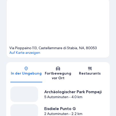
Amalfi. Ebenfalls einen Besuch wert sind diese beiden
Highlights: Tal des Bären und Aufzug zum Meer.
Zum
Reiseführer für Castellammare di Stabia
Weitere B&B in Castellammare di Stabia anzeigen
Via Pioppaino 113, Castellammare di Stabia, NA, 80053
Auf Karte anzeigen
Karte
In der Umgebung
Fortbewegung
Restaurants
vor Ort
Archäologischer Park Pompeji
5 Autominuten
- 4.0 km
Eisdiele Punto G
2 Autominuten
- 2.2 km