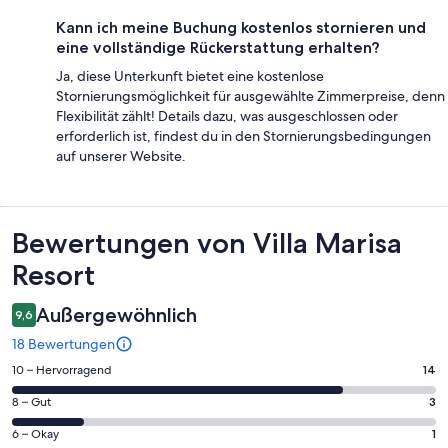
Kann ich meine Buchung kostenlos stornieren und
eine vollständige Rückerstattung erhalten?
Ja, diese Unterkunft bietet eine kostenlose
Stornierungsmöglichkeit für ausgewählte Zimmerpreise, denn
Flexibilität zählt! Details dazu, was ausgeschlossen oder
erforderlich ist, findest du in den Stornierungsbedingungen
auf unserer Website.
Bewertungen
Bewertungen von Villa Marisa
Resort
Außergewöhnlich
9,6
18 Bewertungen
14
10 – Hervorragend
14
von
3
8 – Gut
3
insgesamt
von
18
1
6 – Okay
1
insgesamt