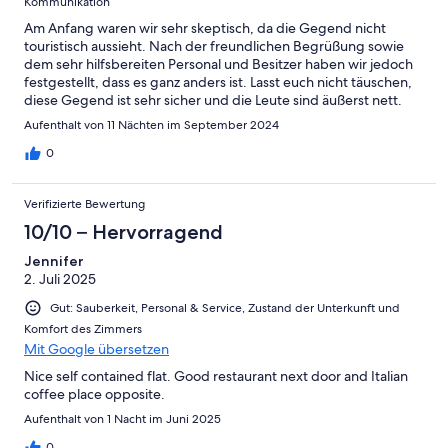
Kommunikation
Am Anfang waren wir sehr skeptisch, da die Gegend nicht
touristisch aussieht. Nach der freundlichen Begrüßung sowie
dem sehr hilfsbereiten Personal und Besitzer haben wir jedoch
festgestellt, dass es ganz anders ist. Lasst euch nicht täuschen,
diese Gegend ist sehr sicher und die Leute sind äußerst nett.
Der Platz ist modern und sehr gut ausgestattet. Als Tourist kann
Aufenthalt von 11 Nächten im September 2024
man hier problemlos einen kurzen oder längeren Aufenthalt
planen. Man spürt hier die italienische Gastfreundschaft
0
deutlich, sei es im gegenüberliegenden Café La Monica (sehr
freundlich) oder in der benachbarten Pizzeria Le Palme
Verifizierte Bewertung
(ebenfalls sehr freundlich). Trotz Sprachbarriere konnten wir uns
bestens verständigen. Alles in allem: Wenn ihr einen
10/10 – Hervorragend
Aufenthaltsort sucht, der jeden Cent wert ist, wo ihr
Jennifer
Frühstücksgutscheine für ein tolles Café bekommt, wo ihr sicher
2. Juli 2025
schlafen könnt, bei Wärme die Klimaanlage einschaltet, an
regnerischen Tagen Netflix oder YouTube schaut (Wlan zugang
Gut: Sauberkeit, Personal & Service, Zustand der Unterkunft und
ist Kostenlos) und oder euch auf Liegen sonnt, dann seid ihr hier
Komfort des Zimmers
genau richtig! Nahegelegene Orte und Geschäfte sind: -
Mit Google übersetzen
Pompei - Lidl - Strand - Waschsalon - Metzger - Kleidergeschäft
- Autowerkstatt - Weitere Pizzerien, Restaurants und Bars.
Nice self contained flat. Good restaurant next door and Italian
coffee place opposite.
Aufenthalt von 1 Nacht im Juni 2025
0