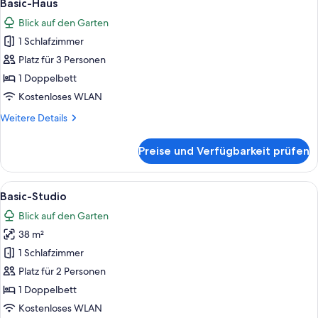
13
Basic-Haus
Fotos
Blick auf den Garten
für
1 Schlafzimmer
Basic-
Haus
Platz für 3 Personen
anzeigen
1 Doppelbett
Kostenloses WLAN
Weitere
Weitere Details
Details
für
Preise und Verfügbarkeit prüfen
Basic-
Haus
Alle
Ein Hotelzimmer mit Bett, Schreibtisch
12
Basic-Studio
Fotos
Blick auf den Garten
für
38 m²
Basic-
Studio
1 Schlafzimmer
anzeigen
Platz für 2 Personen
1 Doppelbett
Kostenloses WLAN