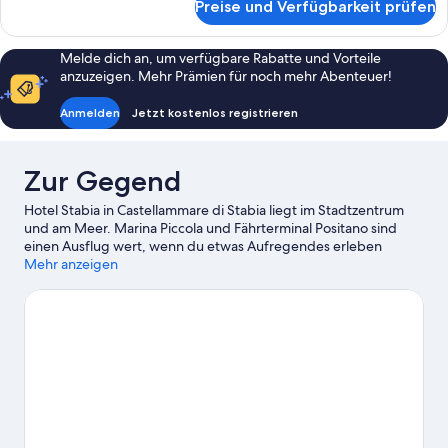
Preise und Verfügbarkeit prüfen
Executive-
Doppelzimmer,
Meerblick
Melde dich an, um verfügbare Rabatte und Vorteile
anzuzeigen. Mehr Prämien für noch mehr Abenteuer!
Anmelden
Jetzt kostenlos registrieren
Zur Gegend
Hotel Stabia in Castellammare di Stabia liegt im Stadtzentrum
und am Meer. Marina Piccola und Fährterminal Positano sind
einen Ausflug wert, wenn du etwas Aufregendes erleben
möchtest. Wer lieber die Natur der Region bewundern möchte,
Mehr anzeigen
sollte Folgendes besuchen: Spiaggia di Sorrento und Vesuv
&ndash; Pompeji (Region). Ebenfalls einen Besuch wert sind
diese beiden Highlights: Tal des Bären und Aufzug zum Meer.
Die Umgebung bietet viele Möglichkeiten für Outdoor-
Abenteuer, etwa auf den Wander-/Radwegen.
Zum Reiseführer
für Castellammare di Stabia