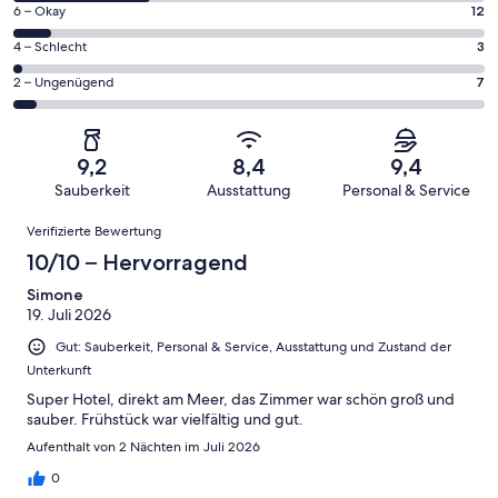
von
154
12
6 – Okay
12
insgesamt
Gästebewertungen
von
154
3
4 – Schlecht
3
haben
insgesamt
Gästebewertungen
von
eine
154
7
2 – Ungenügend
7
haben
insgesamt
Bewertung
Gästebewertungen
von
eine
154
von
haben
insgesamt
Bewertung
Gästebewertungen
10
eine
154
von
haben
9,2
8,4
9,4
-
Bewertung
Gästebewertungen
8
eine
Sauberkeit
Ausstattung
Personal & Service
Hervorragend
von
haben
-
Bewertung
Bewertungen
6
eine
Gut
Verifizierte Bewertung
von
-
Bewertung
4
10/10 – Hervorragend
Okay
von
-
2
Simone
Schlecht
19. Juli 2026
-
Ungenügend
Gut: Sauberkeit, Personal & Service, Ausstattung und Zustand der
Unterkunft
Super Hotel, direkt am Meer, das Zimmer war schön groß und
sauber. Frühstück war vielfältig und gut.
Aufenthalt von 2 Nächten im Juli 2026
0