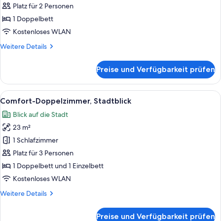
Doppelzimmer
Platz für 2 Personen
(Internal
1 Doppelbett
View)
Kostenloses WLAN
anzeigen
Weitere
Weitere Details
Details
für
Preise und Verfügbarkeit prüfen
Classic-
Doppelzimmer
(Internal
Alle
Ein mehrstöckiges Gebäude mit Balko
5
View)
Comfort-Doppelzimmer, Stadtblick
Fotos
Blick auf die Stadt
für
23 m²
Comfort-
Doppelzimmer,
1 Schlafzimmer
Stadtblick
Platz für 3 Personen
anzeigen
1 Doppelbett und 1 Einzelbett
Kostenloses WLAN
Weitere
Weitere Details
Details
für
Preise und Verfügbarkeit prüfen
Comfort-