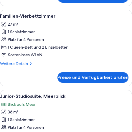
Doppelzimmer,
Stadtblick
Alle
Familien-Vierbettzimmer | Allergiker
3
Familien-Vierbettzimmer
Fotos
27 m²
für
1 Schlafzimmer
Familien-
Vierbettzimmer
Platz für 4 Personen
anzeigen
1 Queen-Bett und 2 Einzelbetten
Kostenloses WLAN
Weitere
Weitere Details
Details
für
Preise und Verfügbarkeit prüfen
Familien-
Vierbettzimmer
Alle
Ein modernes Wohnzimmer mit einer gr
4
Junior-Studiosuite, Meerblick
Fotos
Blick aufs Meer
für
36 m²
Junior-
Studiosuite,
1 Schlafzimmer
Meerblick
Platz für 4 Personen