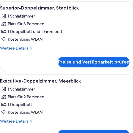
zur
Alle
Ein mehrstöckiges Gebäude mit Balko
2
Einzelnutzung,
Superior-Doppelzimmer, Stadtblick
Fotos
Stadtblick
1 Schlafzimmer
für
Platz für 3 Personen
Superior-
Doppelzimmer,
1 Doppelbett und 1 Einzelbett
Stadtblick
Kostenloses WLAN
anzeigen
Weitere
Weitere Details
Details
für
Preise und Verfügbarkeit prüfen
Superior-
Doppelzimmer,
Stadtblick
Alle
Ein Hotelzimmer mit einem großen Bet
3
Executive-Doppelzimmer, Meerblick
Fotos
1 Schlafzimmer
für
Platz für 2 Personen
Executive-
Doppelzimmer,
1 Doppelbett
Meerblick
Kostenloses WLAN
anzeigen
Weitere
Weitere Details
Details
für