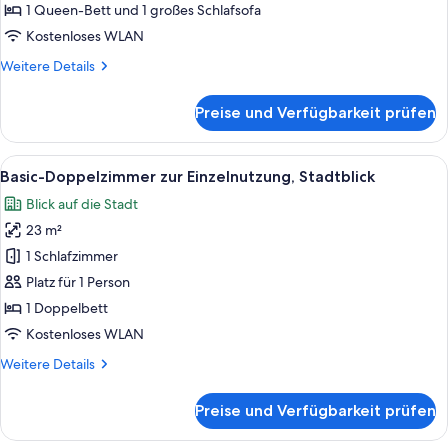
anzeigen
1 Queen-Bett und 1 großes Schlafsofa
Kostenloses WLAN
Weitere
Weitere Details
Details
für
Preise und Verfügbarkeit prüfen
Junior-
Studiosuite,
Meerblick
Alle
Ein mehrstöckiges Gebäude mit Balko
4
Basic-Doppelzimmer zur Einzelnutzung, Stadtblick
Fotos
Blick auf die Stadt
für
23 m²
Basic-
Doppelzimmer
1 Schlafzimmer
zur
Platz für 1 Person
Einzelnutzung,
1 Doppelbett
Stadtblick
Kostenloses WLAN
anzeigen
Weitere
Weitere Details
Details
für
Preise und Verfügbarkeit prüfen
Basic-
Doppelzimmer