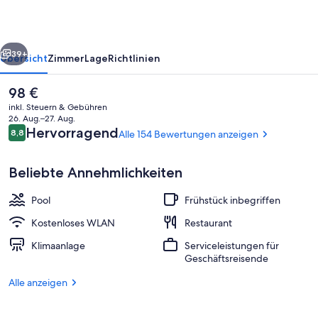
rück
Weiter
39+
Übersicht
Zimmer
Lage
Richtlinien
Der
98 €
aktuelle
inkl. Steuern & Gebühren
Preis
26. Aug.–27. Aug.
beträgt
Bewertungen
Hervorragend
8,8
Alle 154 Bewertungen anzeigen
8,8 von 10.
98 €.
Beliebte Annehmlichkeiten
Pool
Frühstück inbegriffen
Restaurant
Kostenloses WLAN
Restaurant
Klimaanlage
Serviceleistungen für
Geschäftsreisende
Alle anzeigen