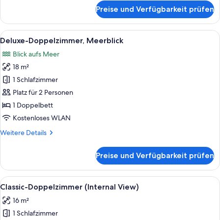
für
View
Preise und Verfügbarkeit prüfen
Double
anzeigen
Room
with
Alle
Ein Hotelzimmer mit einem großen Bet
3
Internal
Deluxe-Doppelzimmer, Meerblick
Fotos
View
Blick aufs Meer
für
18 m²
Deluxe-
Doppelzimmer,
1 Schlafzimmer
Meerblick
Platz für 2 Personen
anzeigen
1 Doppelbett
Kostenloses WLAN
Weitere
Weitere Details
Details
für
Preise und Verfügbarkeit prüfen
Deluxe-
Doppelzimmer,
Meerblick
Alle
Ein Hotelzimmer mit einem Bett, einem
1
Classic-Doppelzimmer (Internal View)
Fotos
16 m²
für
1 Schlafzimmer
Classic-