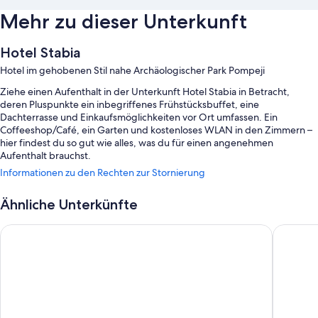
Mehr zu dieser Unterkunft
Hotel Stabia
Hotel im gehobenen Stil nahe Archäologischer Park Pompeji
Ziehe einen Aufenthalt in der Unterkunft Hotel Stabia in Betracht,
deren Pluspunkte ein inbegriffenes Frühstücksbuffet, eine
Dachterrasse und Einkaufsmöglichkeiten vor Ort umfassen. Ein
Coffeeshop/Café, ein Garten und kostenloses WLAN in den Zimmern –
hier findest du so gut wie alles, was du für einen angenehmen
Aufenthalt brauchst.
Informationen zu den Rechten zur Stornierung
Außerdem zählen zu den Extras unter anderem:
Außenpool (je nach Saison geöffnet) mit Sonnenliegen und
Ähnliche Unterkünfte
Sonnenschirmen
Towers Hotel Stabiae Sorrento Coast
Hotel M
Ein Limousinenservice, ein Fahrradverleih und Express-Check-out
Express-Check-in, ein Safe an der Rezeption und ein
Geldautomat/Bankdienstleistungen
Mehrsprachiges Personal, ein Bankettsaal und
Gepäckaufbewahrung
Gästebewertungen zufolge wissen Reisende insbesondere das