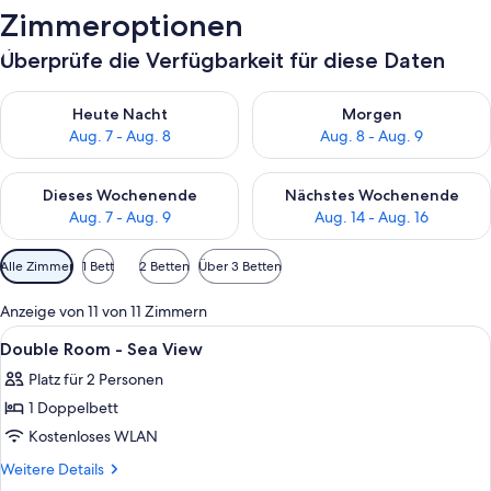
Zimmeroptionen
Überprüfe die Verfügbarkeit für diese Daten
Überprüfe die Verfügbarkeit für heute Nacht, Aug. 7 - Aug. 8.
Überprüfe die Verfügbarkeit f
Heute Nacht
Morgen
Aug. 7 - Aug. 8
Aug. 8 - Aug. 9
Überprüfe die Verfügbarkeit für dieses Wochenende, Aug. 7 - 
Überprüfe die Verfügbarkeit f
Dieses Wochenende
Nächstes Wochenende
Aug. 7 - Aug. 9
Aug. 14 - Aug. 16
Verfügbare
Alle Zimmer
1 Bett
2 Betten
Über 3 Betten
Filter
für
Anzeige von 11 von 11 Zimmern
Zimmer
Alle
Ein Bett mit grauem Kopfteil, weißer
13
Double Room - Sea View
Fotos
Platz für 2 Personen
für
1 Doppelbett
Double
Room
Kostenloses WLAN
-
Weitere
Weitere Details
Sea
Details