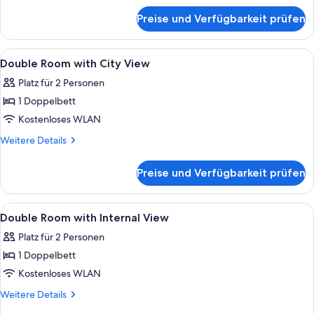
für
View
Preise und Verfügbarkeit prüfen
Double
anzeigen
Room
-
Alle
Allergikerbettwaren, Select-Comfort-
4
Sea
Double Room with City View
Fotos
View
Platz für 2 Personen
für
1 Doppelbett
Double
Room
Kostenloses WLAN
with
Weitere
Weitere Details
City
Details
für
View
Preise und Verfügbarkeit prüfen
Double
anzeigen
Room
with
Alle
Allergikerbettwaren, Select-Comfort-
10
City
Double Room with Internal View
Fotos
View
Platz für 2 Personen
für
1 Doppelbett
Double
Room
Kostenloses WLAN
with
Weitere
Weitere Details
Internal
Details