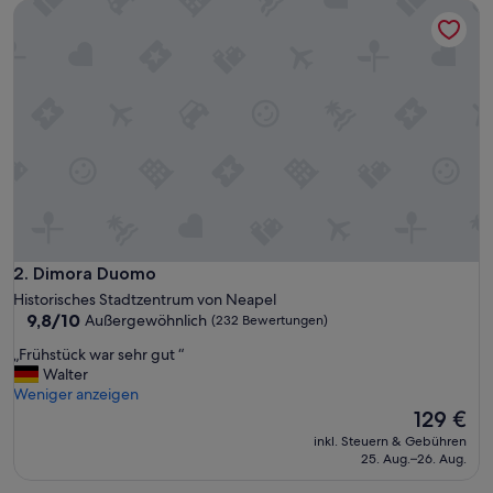
Dimora Duomo
i
n
B
a
h
n
h
o
f
s
n
ä
h
e
Dimora Duomo
2. Dimora Duomo
v
Historisches Stadtzentrum von Neapel
o
9.8
9,8/10
Außergewöhnlich
(232 Bewertungen)
n
von
N
„
„Frühstück war sehr gut “
10,
e
F
Walter
Außergewöhnlich,
a
r
Weniger anzeigen
(232
p
ü
Der
129 €
Bewertungen)
e
h
Preis
inkl. Steuern & Gebühren
l
s
beträgt
25. Aug.–26. Aug.
.
t
129 €
D
ü