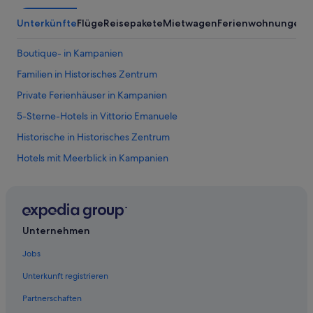
ü
a
c
Unterkünfte
Flüge
Reisepakete
Mietwagen
Ferienwohnungen
A
l
k
a
w
b
Boutique- in Kampanien
i
s
r
o
Familien in Historisches Zentrum
d
l
i
Private Ferienhäuser in Kampanien
u
n
t
5-Sterne-Hotels in Vittorio Emanuele
e
t
i
o
Historische in Historisches Zentrum
n
p
e
Hotels mit Meerblick in Kampanien
!
r
“
Gasthäuser in Kampanien
B
a
Metropolitanstadt Neapel: Hotels
r
g
San Ferdinando: Hotels
e
Unternehmen
All-Inclusive- in Kampanien
g
Jobs
e
Luxus in Kampanien
n
Unterkunft registrieren
ü
Hotels mit Casino in Kampanien
b
Partnerschaften
Hotels nahe Denkmal für Viktor Emanuel II
e