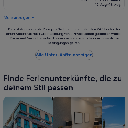
u
L
beträgt
12. Aug.–13. Aug.
t
n
a
114 €
.
f
g
Z
t
Mehr anzeigen
e
i
.
,
m
W
s
Dies
Dies ist der niedrigste Preis pro Nacht, der in den letzten 24 Stunden für
m
ä
e
einen Aufenthalt mit 1 Übernachtung von 2 Erwachsenen gefunden wurde.
ist
e
r
Preise und Verfügbarkeiten können sich ändern. Es können zusätzliche
h
der
r
e
Bedingungen gelten.
r
niedrigste
s
n
R
Preis
i
g
u
Alle Unterkünfte anzeigen
pro
n
e
h
Nacht,
d
r
i
der
s
n
g
in
e
e
t
den
Finde Ferienunterkünfte, die zu
h
l
r
letzten
r
ä
o
deinem Stil passen
24 Stunden
g
n
t
für
u
g
z
einen
t
Suche nach Apartments
Suche nach Aparthotels
Suche nach V
e
Z
Aufenthalt
u
r
e
mit
n
g
n
1 Übernachtung
d
e
t
von
m
b
r
2 Erwachsenen
o
l
u
gefunden