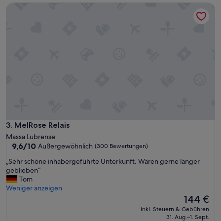
MelRose Relais
e
c
r
k
F
w
l
a
u
r
g
s
h
e
a
h
f
r
e
g
n
u
b
t
u
“
s
MelRose Relais
3. MelRose Relais
h
Massa Lubrense
ä
9.6
9,6/10
Außergewöhnlich
(300 Bewertungen)
l
von
t
„
„Sehr schöne inhabergeführte Unterkunft. Wären gerne länger
10,
c
S
geblieben“
Außergewöhnlich,
a
e
Tom
(300
.
h
Weniger anzeigen
Bewertungen)
5
r
Der
144 €
M
s
Preis
inkl. Steuern & Gebühren
i
c
beträgt
31. Aug.–1. Sept.
n