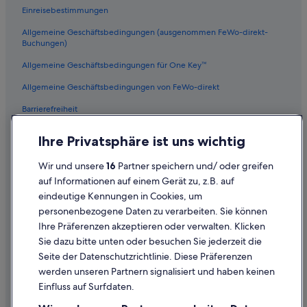
l
Einreisebestimmungen
Aparthotels in Kampanien
e
c
Allgemeine Geschäftsbedingungen (ausgenommen FeWo-direkt-
Familien in Kampanien
k
Buchungen)
Hotels mit Restaurant in Kampanien
e
Allgemeine Geschäftsbedingungen für One Key™
r
Hausboote in Kampanien
.
Allgemeine Geschäftsbedingungen von FeWo-direkt
W
Wohnungen in Kampanien
i
Barrierefreiheit
Hotels mit Wellnessbereich in Kampanien
r
s
Datenschutz
Safarizelte in Kampanien
Ihre Privatsphäre ist uns wichtig
i
Cookies
n
4-Sterne-Hotels in Historisches Zentrum
Wir und unsere
16
Partner speichern und/ oder greifen
d
Rechtliche Hinweise/Kontakt
Nachhaltige in Kampanien
k
auf Informationen auf einem Gerät zu, z.B. auf
u
eindeutige Kennungen in Cookies, um
Inhaltsrichtlinien und Melden von Inhalten
Hotels nahe Galleria Umberto I
r
personenbezogene Daten zu verarbeiten. Sie können
z
Hotels nahe Hafen von Neapel
Ihre Präferenzen akzeptieren oder verwalten. Klicken
v
Hilfe
Hausboote in Metropolitanstadt Neapel
o
Sie dazu bitte unten oder besuchen Sie jederzeit die
r
Hilfe
Seite der Datenschutzrichtlinie. Diese Präferenzen
Strand in Kampanien
M
werden unseren Partnern signalisiert und haben keinen
Flug stornieren
i
Hotels nahe Piazza del Plebiscito
Einfluss auf Surfdaten.
t
Hotel- oder Ferienunterkunftsbuchung stornieren
Montecalvario: Hotels
t