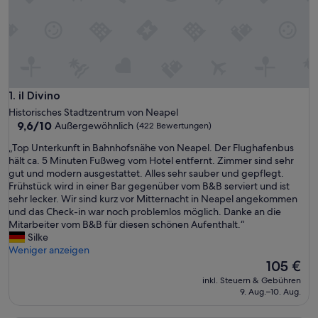
il Divino
1. il Divino
Historisches Stadtzentrum von Neapel
9.6
9,6/10
Außergewöhnlich
(422 Bewertungen)
von
„
„Top Unterkunft in Bahnhofsnähe von Neapel. Der Flughafenbus
10,
T
hält ca. 5 Minuten Fußweg vom Hotel entfernt. Zimmer sind sehr
Außergewöhnlich,
o
gut und modern ausgestattet. Alles sehr sauber und gepflegt.
(422
p
Frühstück wird in einer Bar gegenüber vom B&B serviert und ist
Bewertungen)
U
sehr lecker. Wir sind kurz vor Mitternacht in Neapel angekommen
n
und das Check-in war noch problemlos möglich. Danke an die
t
Mitarbeiter vom B&B für diesen schönen Aufenthalt.“
e
Silke
r
Weniger anzeigen
k
Der
105 €
u
Preis
inkl. Steuern & Gebühren
n
beträgt
9. Aug.–10. Aug.
f
105 €
t