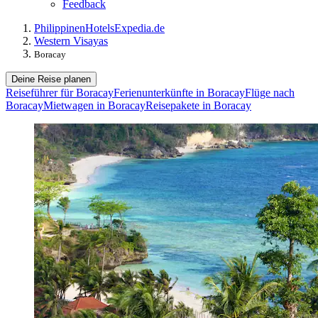
Feedback
Philippinen
Hotels
Expedia.de
Western Visayas
Boracay
Deine Reise planen
Reiseführer für Boracay
Ferienunterkünfte in Boracay
Flüge nach
Boracay
Mietwagen in Boracay
Reisepakete in Boracay