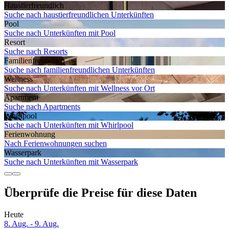
Haustier­freundlich
Suche nach haustierfreundlichen Unterkünften
Pool
Suche nach Unterkünften mit Pool
Resort
Suche nach Resorts
Familien­freundlich
Suche nach familienfreundlichen Unterkünften
Wellness
Suche nach Unterkünften mit Wellness vor Ort
Apartment
Suche nach Apartments
Whirlpool
Suche nach Unterkünften mit Whirlpool
Ferien­wohnung
Nach Ferienwohnungen suchen
Wasserpark
Suche nach Unterkünften mit Wasserpark
Überprüfe die Preise für diese Daten
Heute
8. Aug. - 9. Aug.