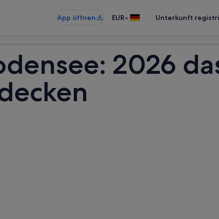
•
App öffnen
EUR
Unterkunft registr
odensee: 2026 das
decken