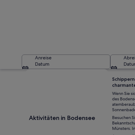
Anreise
Abre
Datum
Dat
Karte erkunden
Schippern
charmante
Wenn Sie si
des Bodensee
atemberaube
Sonnenbade
Eine Stadt am Flus
Aktivitäten in Bodensee
Besuchen Si
Bekanntscha
Münsters. I