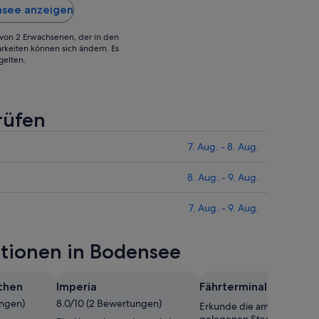
 oder
nsee anzeigen
ung ist
g von 2 Erwachsenen, der in den
rkeiten können sich ändern. Es
gelten.
rüfen
7. Aug. - 8. Aug.
8. Aug. - 9. Aug.
7. Aug. - 9. Aug.
ktionen in Bodensee
chen
Imperia
Fährterminal Steckbor
ungen)
8.0/10 (2 Bewertungen)
Erkunde die am Wasser