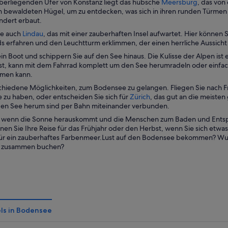
W
rliegenden Ufer von Konstanz liegt das hübsche
Meersburg
, das von
r
i
i
en bewaldeten Hügel, um zu entdecken, was sich in ihren runden Türmen
d
n
r
ndert erbaut.
i
e
d
W
ie auch
Lindau
, das mit einer zauberhaften Insel aufwartet. Hier könne
n
i
i
i
s erfahren und den Leuchtturm erklimmen, der einen herrliche Aussicht 
e
n
n
r
i
e
ein Boot und schippern Sie auf den See hinaus. Die Kulisse der Alpen i
e
d
n
m
st, kann mit dem Fahrrad komplett um den See herumradeln oder einfa
i
i
e
n
men kann.
n
n
m
e
e
schiedene Möglichkeiten, zum Bodensee zu gelangen. Fliegen Sie nach Fr
e
n
u
m
W
e zu haben, oder entscheiden Sie sich für
Zürich
, das gut an die meisten
i
e
e
n
i
en See herum sind per Bahn miteinander verbunden.
n
u
n
e
r
e
e
F
wenn die Sonne herauskommt und die Menschen zum Baden und Entspan
u
d
m
n
e
anen Sie Ihre Reise für das Frühjahr oder den Herbst, wenn Sie sich etw
e
i
n
F
n
r ein zauberhaftes Farbenmeer.Lust auf den Bodensee bekommen? Wusst
n
n
e
e
s
el zusammen buchen?
F
e
u
n
t
e
i
e
s
e
n
n
n
t
r
s
e
F
e
g
t
m
e
r
e
e
n
n
g
ö
r
e
s
e
f
ls in Bodensee
g
u
t
ö
f
e
e
e
f
n