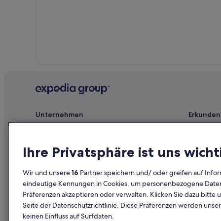
Unternehmen
Erkunden
Jobs
Reiseführer
Unterkunft registrieren
Hotels in D
Ihre Privatsphäre ist uns wicht
Partnerschaften
Ferienwohn
Wir und unsere
16
Partner speichern und/ oder greifen auf Infor
Werbung
Städtereise
eindeutige Kennungen in Cookies, um personenbezogene Daten 
Affiliate Marketing
Innerdeutsc
Präferenzen akzeptieren oder verwalten. Klicken Sie dazu bitte 
Seite der Datenschutzrichtlinie. Diese Präferenzen werden unser
Presse
Mietwagen 
keinen Einfluss auf Surfdaten.