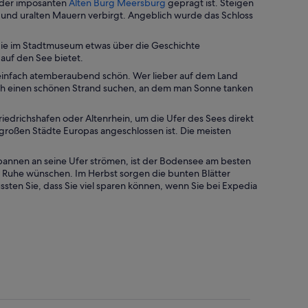
W
 der imposanten
Alten Burg Meersburg
geprägt ist. Steigen
r
i
 und uralten Mauern verbirgt. Angeblich wurde das Schloss
d
r
i
d
n Sie im Stadtmuseum etwas über die Geschichte
n
i
auf den See bietet.
e
n
i
st einfach atemberaubend schön. Wer lieber auf dem Land
e
n
ch einen schönen Strand suchen, an dem man Sonne tanken
i
e
n
m
e
iedrichshafen oder Altenrhein, um die Ufer des Sees direkt
n
m
 großen Städte Europas angeschlossen ist. Die meisten
e
n
u
e
e
nen an seine Ufer strömen, ist der Bodensee am besten
u
n
as Ruhe wünschen. Im Herbst sorgen die bunten Blätter
e
F
en Sie, dass Sie viel sparen können, wenn Sie bei Expedia
n
e
F
n
e
s
n
t
s
e
t
r
e
g
r
e
g
ö
e
f