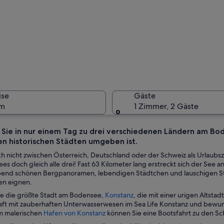
Ein Fluss
ise
Gäste
um
1 Zimmer, 2 Gäste
 Sie in nur einem Tag zu drei verschiedenen Ländern am Bo
n historischen Städten umgeben ist.
Eine hist
ch nicht zwischen Österreich, Deutschland oder der Schweiz als Urlaub
s doch gleich alle drei! Fast 63 Kilometer lang erstreckt sich der See a
nd schönen Bergpanoramen, lebendigen Städtchen und lauschigen Strä
n eignen.
s mit historischen Gebäuden, einer Brücke und dem Fluss.
W
e die größte Stadt am Bodensee,
Konstanz
, die mit einer urigen Altsta
i
ft mit zauberhaften Unterwasserwesen im Sea Life Konstanz und bewun
W
r
m malerischen
Hafen von Konstanz
können Sie eine Bootsfahrt zu den Sc
i
d