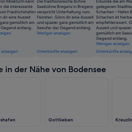
von Moleturm kann
Die traditionsreiche Bühne
Erkunde die am Wa
er die interessante
Seebühne Bregenz in Bregenz
gelegenen Stadttei
von Friedrichshafen
verspricht Unterhaltung vom
Schachen – Hafen 
 dir eine Auszeit
Feinsten. Gönn dir eine Auszeit
Schachen ist hierb
 ganz gemütlich am
und spazier ganz gemütlich am
empfehlenswert. Gö
 Gegend entlang.
Seeufer der Gegend entlang.
Auszeit und spazier
zeigen
Weniger anzeigen
gemütlich am Seeu
Gegend entlang.
Weniger anzeigen
 anzeigen
Unterkünfte anzeigen
Unterkünfte anzei
e in der Nähe von Bodensee
hshafen
Gottlieben
Kreuzl