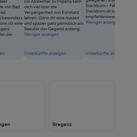
gelegenen Stadtteile von
sser
Ein Abstecher zu Imperia kann
Steckborn – Fährterminal
le von Bad
dich viel über die
Steckborn ist besonders
Bad
Vergangenheit von Konstanz
empfehlenswert.
ei besonders
lehren. Gönn dir eine Auszeit
Weniger anzeigen
nn dir eine
und spazier ganz gemütlich am
 ganz
Seeufer der Gegend entlang.
fer der
Weniger anzeigen
gen
Unterkünfte anzeigen
Unterkünfte anzeigen
ingen
Bregenz