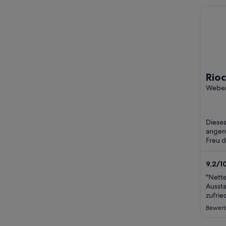
Rioca 
Rioc
Weber
4 Kon
Dieses
angen
Freu 
(koste
und Fi
9,2
/
1
"Nette
Aussta
zufrie
Bewert