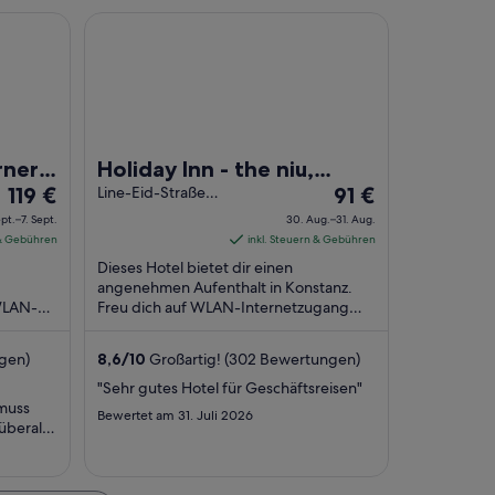
ö
f
f
Holiday Inn - the niu, Flower Konstanz by IHG
f
n
f
e
n
t
e
t
rner
Holiday Inn - the niu,
Der
Der
119 €
Flower Konstanz by IHG
Line-Eid-Straße 6
91 €
Konstanz BW
Preis
Preis
ept.–7. Sept.
30. Aug.–31. Aug.
beträgt
beträgt
 & Gebühren
inkl. Steuern & Gebühren
119 €
91 €
Dieses Hotel bietet dir einen
pro
pro
angenehmen Aufenthalt in Konstanz.
 WLAN-
Nacht
Freu dich auf WLAN-Internetzugang
Nacht
hstück
(kostenlos), Frühstück (gegen Gebühr)
vom
vom
ice ...
und eine rund um die ...
6.
30.
gen)
8,6
/
10
Großartig! (302 Bewertungen)
Sept.
Aug.
"Sehr gutes Hotel für Geschäftsreisen"
bis
bis
 muss
Bewertet am 31. Juli 2026
zum
zum
überall
7.
31.
en am
chen, da
Sept.
Aug.
b im Haus