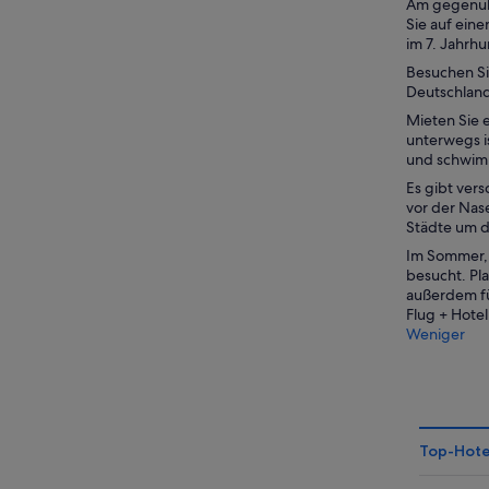
Am gegenübe
Sie auf ein
im 7. Jahrhu
Besuchen S
Deutschland
Mieten Sie 
unterwegs i
und schwim
Es gibt ver
vor der Nas
Städte um d
Im Sommer, 
besucht. Pl
außerdem fü
Flug + Hot
Weniger
Top-Hote