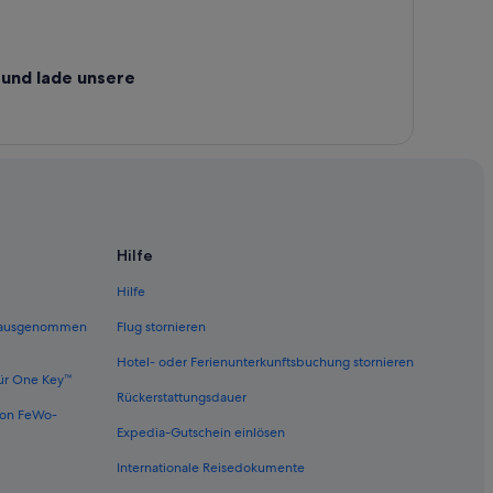
und lade unsere
Hilfe
Hilfe
 (ausgenommen
Flug stornieren
Hotel- oder Ferienunterkunftsbuchung stornieren
ür One Key™
Rückerstattungsdauer
von FeWo-
Expedia-Gutschein einlösen
Internationale Reisedokumente