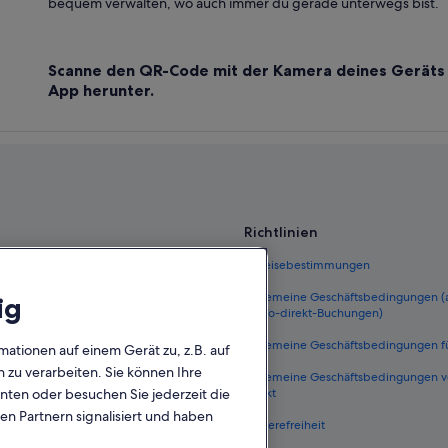
bequem verwalten, wo auch immer du gerade unterwegs bist.
Scanne den QR-Code mit der Kamera deines Geräts 
App herunter.
Richtlinien
 Deutschland
Einreisebestimmungen
eutschland
Allgemeine Geschäftsbedingungen
ig
FeWo-direkt-Buchungen)
ungen Deutschland
Allgemeine Geschäftsbedingungen f
mationen auf einem Gerät zu, z.B. auf
n Deutschland
zu verarbeiten. Sie können Ihre
Allgemeine Geschäftsbedingungen 
he Flüge
direkt
unten oder besuchen Sie jederzeit die
en Partnern signalisiert und haben
Deutschland
Barrierefreiheit