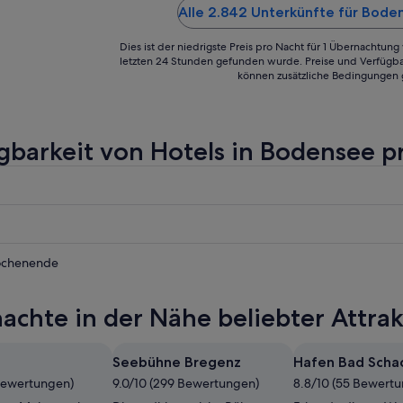
(sehr alte Klimaanlage, Lüftung,
Alle 2.842 Unterkünfte für Bode
was ähnliches). Die Modernisier
..."
Dies ist der niedrigste Preis pro Nacht für 1 Übernachtun
letzten 24 Stunden gefunden wurde. Preise und Verfügba
können zusätzliche Bedingungen 
gbarkeit von Hotels in Bodensee p
e
ochenende
e
achte in der Nähe beliebter Attra
e
Seebühne Bregenz
Hafen Bad Scha
nde,
Bewertungen)
9.0/10 (299 Bewertungen)
8.8/10 (55 Bewert