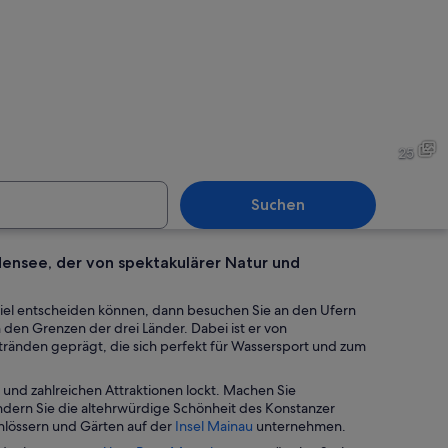
 mit einer Laube, einer Steinmauer und einem Gebäude mit Türmen im Hinte
Ein bewaldeter Weg mit hoh
25
Suchen
densee, der von spektakulärer Natur und
orische europäische Stadt mit aufwendiger Architektur, einem Fluss und üpp
Ein Dachgarten mit Topfpfl
sziel entscheiden können, dann besuchen Sie an den Ufern
n den Grenzen der drei Länder. Dabei ist er von
nden geprägt, die sich perfekt für Wassersport und zum
dt und zahlreichen Attraktionen lockt. Machen Sie
dern Sie die altehrwürdige Schönheit des Konstanzer
W
hlössern und Gärten auf der
Insel Mainau
unternehmen.
i