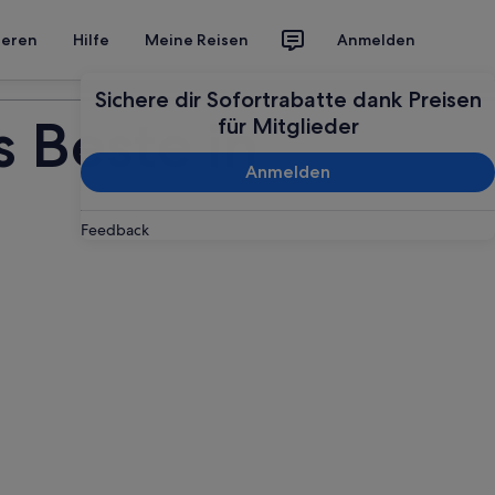
ieren
Hilfe
Meine Reisen
Anmelden
Deine Reise planen
Sichere dir Sofortrabatte dank Preisen
 Beste in
für Mitglieder
Anmelden
Feedback