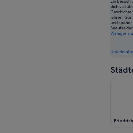
Ein Besuch 
9.
Aug.
dich viel üb
Aug.
-
Geschichte 
9.
lehren. Gönn
Aug.
und spazier
Seeufer der
Weniger an
Unterkünfte
Städt
Friedric