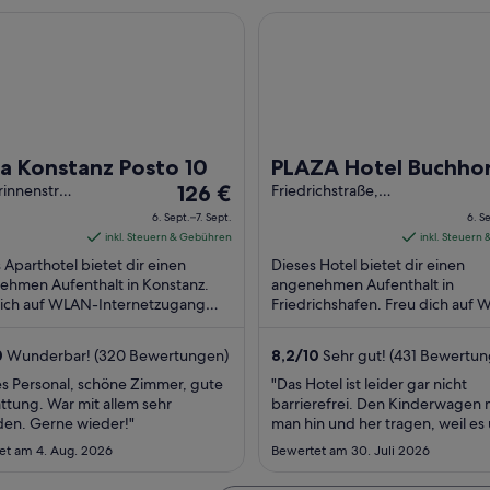
ö
n
r
f
e
Konstanz Posto 10
PLAZA Hotel Buchhorner Ho
f
F
g
n
t
f
e
e
e
n
n
ö
t
e
s
f
t
t
f
e
n
r
e
a Konstanz Posto 10
PLAZA Hotel Buchho
g
t
e
Der
innenstraße
126 €
Hof
Friedrichstraße,
ö
stanz BW
33
Preis
6. Sept.–7. Sept.
6. S
f
Friedrichshafen
beträgt
inkl. Steuern & Gebühren
inkl. Steuern
f
126 €
 Aparthotel bietet dir einen
Dieses Hotel bietet dir einen
n
pro
ehmen Aufenthalt in Konstanz.
angenehmen Aufenthalt in
e
dich auf WLAN-Internetzugang
Nacht
Friedrichshafen. Freu dich auf
t
nlos), Frühstück (gegen Gebühr)
Internetzugang (kostenlos), Frü
vom
tnessmöglichkeiten. ...
(gegen Gebühr) und Zimmerserv
6.
0
Wunderbar! (320 Bewertungen)
8,2
/
10
Sehr gut! (431 Bewertun
Sept.
s Personal, schöne Zimmer, gute
"Das Hotel ist leider gar nicht
bis
ttung. War mit allem sehr
barrierefrei. Den Kinderwagen
zum
den. Gerne wieder!"
man hin und her tragen, weil es 
7.
ein paar Stufen gibt. Wir musst
et am 4. Aug. 2026
Bewertet am 30. Juli 2026
Anfang gleich das Zimmer taus
Sept.
es ziemlich laute Geräusche ga