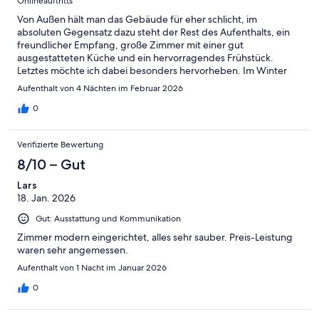
Onlineauftritts
Von Außen hält man das Gebäude für eher schlicht, im
absoluten Gegensatz dazu steht der Rest des Aufenthalts, ein
freundlicher Empfang, große Zimmer mit einer gut
ausgestatteten Küche und ein hervorragendes Frühstück.
Letztes möchte ich dabei besonders hervorheben. Im Winter
wenn die Bäume kahl sind, gibt es ein Frühstück mit Seeblick.
Aufenthalt von 4 Nächten im Februar 2026
0
Verifizierte Bewertung
8/10 – Gut
Lars
18. Jan. 2026
Gut: Ausstattung und Kommunikation
Zimmer modern eingerichtet, alles sehr sauber. Preis-Leistung
waren sehr angemessen.
Aufenthalt von 1 Nacht im Januar 2026
0