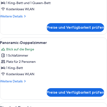
Suite
1 King-Bett und 1 Queen-Bett
anzeigen
Kostenloses WLAN
Weitere
Weitere Details
Details
für
Preise und Verfügbarkeit prüfen
Comfort-
Suite
Alle
Ein Frühstückstisch auf einem Balkon 
6
Panoramic-Doppelzimmer
Fotos
Blick auf die Berge
für
1 Schlafzimmer
Panoramic-
Doppelzimmer
Platz für 2 Personen
anzeigen
1 King-Bett
Kostenloses WLAN
Weitere
Weitere Details
Details
für
Preise und Verfügbarkeit prüfen
Panoramic-
Doppelzimmer
Alle
Ein Frühstückstisch mit Blick auf die B
5