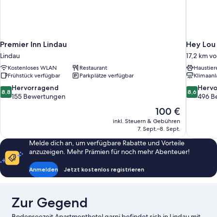
Premier Inn Lindau
Hey Lou 
Lindau
17,2 km vo
Kostenloses WLAN
Restaurant
Haustier
Frühstück verfügbar
Parkplätze verfügbar
Klimaanl
8.8
8.6
Hervorragend
Herv
8,8
8,6
von
von
155 Bewertungen
496 B
10,
10,
Der
100 €
Hervorragend,
Hervorrag
Preis
inkl. Steuern & Gebühren
155
496
beträgt
7. Sept.–8. Sept.
Bewertungen
Bewertun
100 €
Melde dich an, um verfügbare Rabatte und Vorteile
anzuzeigen. Mehr Prämien für noch mehr Abenteuer!
Anmelden
Jetzt kostenlos registrieren
Zur Gegend
Bodenseezeit Apartmenthotel garni befindet sich in Lindau mit