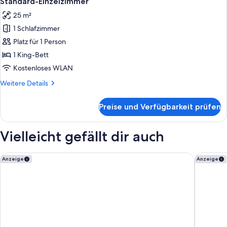
Standard-Einzelzimmer
Fotos
25 m²
für
1 Schlafzimmer
Standard-
Einzelzimmer
Platz für 1 Person
anzeigen
1 King-Bett
Kostenloses WLAN
Weitere
Weitere Details
Details
für
Preise und Verfügbarkeit prüfen
Standard-
Einzelzimmer
Vielleicht gefällt dir auch
Premier Inn Lindau
Hey Lou 
Anzeige
Anzeige