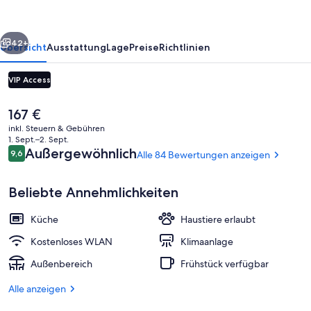
rück
Weiter
42+
Übersicht
Ausstattung
Lage
Preise
Richtlinien
VIP Access
Der
167 €
aktuelle
inkl. Steuern & Gebühren
Preis
1. Sept.–2. Sept.
beträgt
Bewertungen
Außergewöhnlich
9,6
Alle 84 Bewertungen anzeigen
9,6 von 10.
167 €.
Beliebte Annehmlichkeiten
Tägliches Frühstücksbuffet gegen Ge
Küche
Haustiere erlaubt
Kostenloses WLAN
Klimaanlage
Außenbereich
Frühstück verfügbar
Alle anzeigen