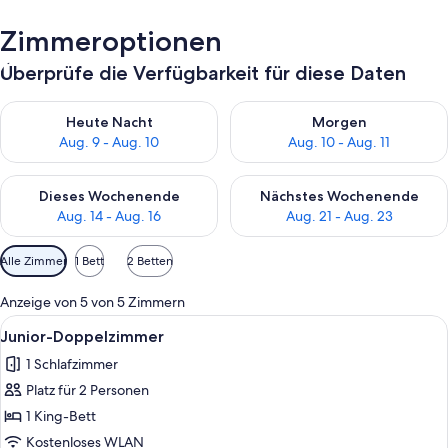
Zimmeroptionen
Überprüfe die Verfügbarkeit für diese Daten
Überprüfe die Verfügbarkeit für heute Nacht, Aug. 9 - Aug. 10
Überprüfe die Verfügbarkeit fü
Heute Nacht
Morgen
Aug. 9 - Aug. 10
Aug. 10 - Aug. 11
Überprüfe die Verfügbarkeit für dieses Wochenende, Aug. 14 -
Überprüfe die Verfügbarkeit f
Dieses Wochenende
Nächstes Wochenende
Aug. 14 - Aug. 16
Aug. 21 - Aug. 23
Verfügbare
Alle Zimmer
1 Bett
2 Betten
Filter
für
Anzeige von 5 von 5 Zimmern
Zimmer
Alle
Ein Hotelzimmer mit einem Bett, einem
8
Junior-Doppelzimmer
Fotos
1 Schlafzimmer
für
Platz für 2 Personen
Junior-
Doppelzimmer
1 King-Bett
anzeigen
Kostenloses WLAN