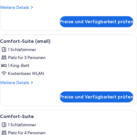
Weitere
Weitere Details
Details
für
Preise und Verfügbarkeit prüfen
Junior-
Doppelzimmer
Alle
Ein Hotelzimmer mit Bett, Nachttisch
6
Comfort-Suite (small)
Fotos
1 Schlafzimmer
für
Platz für 3 Personen
Comfort-
Suite
1 King-Bett
(small)
Kostenloses WLAN
anzeigen
Weitere
Weitere Details
Details
für
Preise und Verfügbarkeit prüfen
Comfort-
Suite
(small)
Alle
Ein Hotelzimmer mit einem großen Bet
7
Comfort-Suite
Fotos
1 Schlafzimmer
für
Platz für 4 Personen
Comfort-