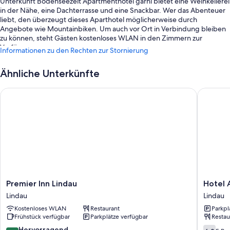
Unterkunft Bodenseezeit Apartmenthotel garni bietet eine Weinkellerei
in der Nähe, eine Dachterrasse und eine Snackbar. Wer das Abenteuer
liebt, den überzeugt dieses Aparthotel möglicherweise durch
Angebote wie Mountainbiken. Um auch vor Ort in Verbindung bleiben
zu können, steht Gästen kostenloses WLAN in den Zimmern zur
Verfügung.
Informationen zu den Rechten zur Stornierung
Außerdem erwarten dich Extras wie:
Ähnliche Unterkünfte
Ein Frühstücksbuffet (gegen Aufpreis), Parken ohne Service
(kostenpflichtig) und Express-Check-in
Premier Inn Lindau
Hotel Ar
Gartenmöbel, mehrsprachiges Personal und ein Fahrradparkplatz
Bücher, ein Souvenirladen und Ladestation für E-Bikes
Zimmerausstattung
Alle Zimmer bei Bodenseezeit Apartmenthotel garni verfügen über
Annehmlichkeiten wie hochwertige Bettwaren und Safes in Laptop-
Größe und darüber hinaus Aufmerksamkeiten wie laptopgeeignete
Arbeitsplätze und eine Klimaanlage.
Premier
Hotel
Premier Inn Lindau
Hotel 
Inn
Argo
Andere Komforts in den Zimmern sind unter anderem:
Lindau
Lindau
Lindau
Lindau
Kostenloses WLAN
Restaurant
Parkpl
LED-Glühbirnen und Bereitstellung umweltfreundlicher
Lindau
Lindau
Frühstück verfügbar
Parkplätze verfügbar
Restau
Reinigungsmittel
8.8
6.0
Hervorragend