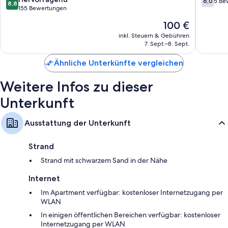
6,0
5 Be
Regenduschen, kostenlose Toilettenartikel und Haartrockner
8,8
von
von
155 Bewertungen
100-cm-Flachbildfernseher mit Premium-TV-Sendern
10,
10,
Der
100 €
Hervorragend,
5
Separate Sitzecken, Küchen und Kühlschränke
Preis
155
Bewert
inkl. Steuern & Gebühren
beträgt
7. Sept.–8. Sept.
Bewertungen
100 €
Ähnliche Unterkünfte vergleichen
Weitere Infos zu dieser
Unterkunft
Ausstattung der Unterkunft
Strand
Strand mit schwarzem Sand in der Nähe
Internet
Im Apartment verfügbar: kostenloser Internetzugang per
WLAN
In einigen öffentlichen Bereichen verfügbar: kostenloser
Internetzugang per WLAN