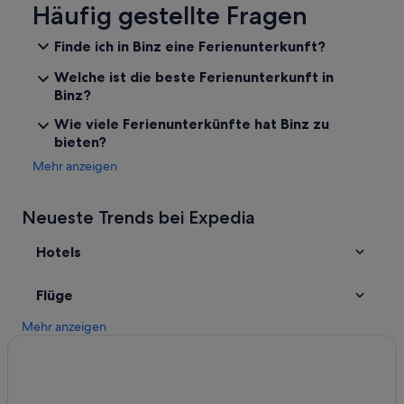
Hotels mit Restaurant in Binz
Häufig gestellte Fragen
Motels in Binz
Finde ich in Binz eine Ferienunterkunft?
Hotels mit Kinderbetreuung in Binz
Welche ist die beste Ferienunterkunft in
Hausboote in Binz
Binz?
Gasthöfe in Binz
Wie viele Ferienunterkünfte hat Binz zu
bieten?
Baumhäuser in Binz
Mehr anzeigen
Romantische in Binz
Apartmentanlagen in Binz
Neueste Trends bei Expedia
Kreuzfahrten in Binz
Hotels
Hotel-Resorts in Bahnhof Ostseebad Binz
Upstalsboom Hotels in Binz
Flüge
Hotels nahe Macht Urlaub
Mehr anzeigen
Hostels in Binz
Travel Charme Hotels in Binz
Hotels nahe Seebrücke Binz