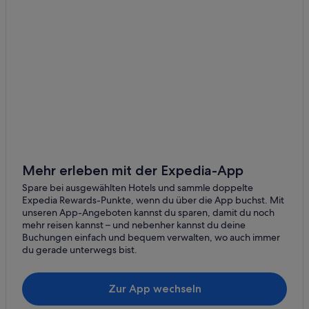
Aparthotels in Binz
Ferienparks in Binz
Luxus in Binz
Hotel-Resorts in Binz
All-Inclusive- in Binz
Lgbtqia-Freundliche in Binz
Hotels mit Sauna in Binz
Landhotels in Binz
Mehr erleben mit der Expedia-App
Villen in Binz
Spare bei ausgewählten Hotels und sammle doppelte
Hotels mit Aussicht in Binz
Expedia Rewards-Punkte, wenn du über die App buchst. Mit
unseren App-Angeboten kannst du sparen, damit du noch
4-Sterne-Hotels in Binz
mehr reisen kannst – und nebenher kannst du deine
Familien in Binz
Buchungen einfach und bequem verwalten, wo auch immer
du gerade unterwegs bist.
Hotels mit Frühstück in Binz
Wohnungen in Binz
Zur App wechseln
Hotels mit Klimaanlage in Binz