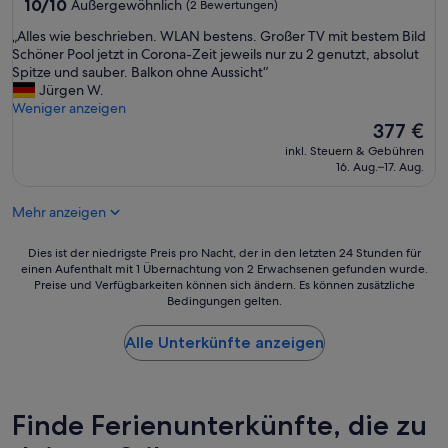
10.0
10/10
Außergewöhnlich
(2 Bewertungen)
7
von
M
„
„Alles wie beschrieben. WLAN bestens. Großer TV mit bestem Bild
10,
i
A
Schöner Pool jetzt in Corona-Zeit jeweils nur zu 2 genutzt, absolut
Außergewöhnlich,
n
l
Spitze und sauber. Balkon ohne Aussicht“
(2
u
l
Jürgen W.
Bewertungen)
t
e
Weniger anzeigen
e
s
Der
377 €
n
w
Preis
inkl. Steuern & Gebühren
z
i
beträgt
16. Aug.–17. Aug.
u
e
377 €
m
b
Mehr anzeigen
S
e
t
s
r
c
Dies
Dies ist der niedrigste Preis pro Nacht, der in den letzten 24 Stunden für
a
h
einen Aufenthalt mit 1 Übernachtung von 2 Erwachsenen gefunden wurde.
ist
Preise und Verfügbarkeiten können sich ändern. Es können zusätzliche
n
r
der
Bedingungen gelten.
d
i
niedrigste
.
e
Preis
1
b
Alle Unterkünfte anzeigen
pro
M
e
Nacht,
i
n
der
n
.
in
u
W
den
Finde Ferienunterkünfte, die zu
t
L
letzten