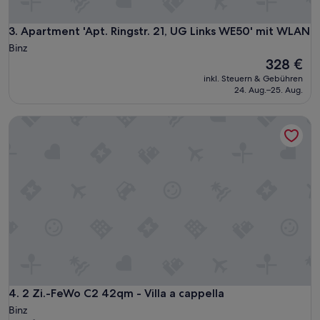
ö
n
Apartment 'Apt. Ringstr. 21, UG Links WE50' mit WLAN
3. Apartment 'Apt. Ringstr. 21, UG Links WE50' mit WLAN
r
Binz
u
Der
h
328 €
Preis
i
inkl. Steuern & Gebühren
beträgt
g
24. Aug.–25. Aug.
328 €
u
n
2 Zi.-FeWo C2 42qm - Villa a cappella
d
s
e
h
r
Z
e
n
t
r
a
l
.
2 Zi.-FeWo C2 42qm - Villa a cappella
4. 2 Zi.-FeWo C2 42qm - Villa a cappella
C
a
Binz
.