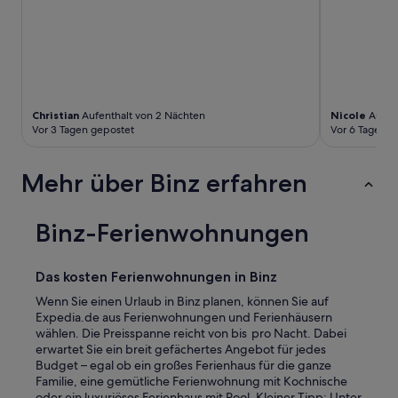
o
r
o
n
a
-
Z
e
Christian
Aufenthalt von 2 Nächten
Nicole
Aufent
Vor 3 Tagen gepostet
Vor 6 Tagen g
i
t
j
Mehr über Binz erfahren
e
w
e
Binz-Ferienwohnungen
i
l
s
n
Das kosten Ferienwohnungen in Binz
u
Wenn Sie einen Urlaub in Binz planen, können Sie auf
r
Expedia.de aus Ferienwohnungen und Ferienhäusern
z
wählen. Die Preisspanne reicht von bis pro Nacht. Dabei
u
erwartet Sie ein breit gefächertes Angebot für jedes
2
Budget – egal ob ein großes Ferienhaus für die ganze
g
Familie, eine gemütliche Ferienwohnung mit Kochnische
e
oder ein luxuriöses Ferienhaus mit Pool. Kleiner Tipp: Unter