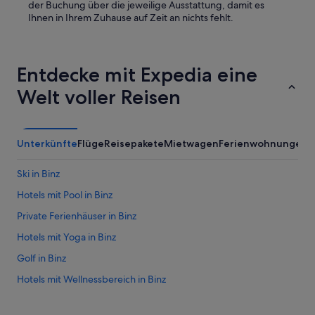
der Buchung über die jeweilige Ausstattung, damit es
b
Ihnen in Ihrem Zuhause auf Zeit an nichts fehlt.
e
r
.
B
Entdecke mit Expedia eine
a
l
Welt voller Reisen
k
o
n
o
Unterkünfte
Flüge
Reisepakete
Mietwagen
Ferienwohnungen
h
n
e
Ski in Binz
A
Hotels mit Pool in Binz
u
s
Private Ferienhäuser in Binz
s
i
Hotels mit Yoga in Binz
c
Golf in Binz
h
t
Hotels mit Wellnessbereich in Binz
“
2-Sterne-Hotels in Binz