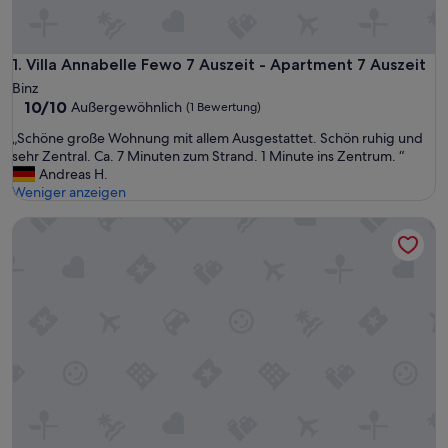
Villa Annabelle Fewo 7 Auszeit - Apartment 7 Auszeit
1. Villa Annabelle Fewo 7 Auszeit - Apartment 7 Auszeit
Binz
10.0
10/10
Außergewöhnlich
(1 Bewertung)
von
„
„Schöne große Wohnung mit allem Ausgestattet. Schön ruhig und
10,
S
sehr Zentral. Ca. 7 Minuten zum Strand. 1 Minute ins Zentrum. “
Außergewöhnlich,
c
Andreas H.
(1
h
Weniger anzeigen
Bewertung)
ö
FEWO Binz Wohnpark - FEWO Binz Wohnpark Stadt Hambu
n
e
g
r
o
ß
e
W
o
h
n
u
n