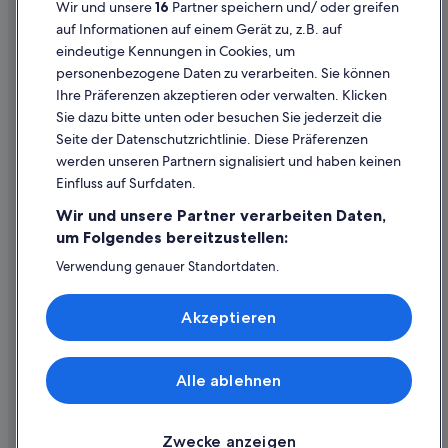
Wir und unsere
16
Partner speichern und/ oder greifen
Rechtliche Hinweise/Kontakt
auf Informationen auf einem Gerät zu, z.B. auf
eindeutige Kennungen in Cookies, um
Inhaltsrichtlinien und Melden von Inhalten
personenbezogene Daten zu verarbeiten. Sie können
Ihre Präferenzen akzeptieren oder verwalten. Klicken
Hilfe
Sie dazu bitte unten oder besuchen Sie jederzeit die
Hilfe
Seite der Datenschutzrichtlinie. Diese Präferenzen
werden unseren Partnern signalisiert und haben keinen
Flug stornieren
Einfluss auf Surfdaten.
Hotel- oder Ferienunterkunftsbuchung stornieren
Wir und unsere Partner verarbeiten Daten,
Rückerstattungsdauer
um Folgendes bereitzustellen:
Expedia-Gutschein einlösen
Verwendung genauer Standortdaten.
Endgeräteeigenschaften zur Identifikation aktiv abfragen.
Internationale Reisedokumente
Speichern von oder Zugriff auf Informationen auf einem
Akzeptieren
Endgerät. Personalisierte Werbung und Inhalte, Messung
von Werbeleistung und der Performance von Inhalten,
Zielgruppenforschung sowie Entwicklung und
Verbesserung von Angeboten.
Alle ablehnen
© 2026 Expedia, Inc., ein Unternehmen der Expedia Group. Alle Rechte
Liste der Partner (Lieferanten)
vorbehalten. Expedia und das Expedia-Logo sind Handelsmarken oder
eingetragene Handelsmarken von Expedia, Inc.
Zwecke anzeigen