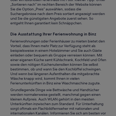
n
„Sortieren nach“ im rechten Bereich der Website können
u
Sie die Option „Preis“ auswählen, sodass die
t
Suchergebnisse nach dem Preis sortiert angezeigt werden
z
und Sie die günstigsten Angebote zuerst sehen. So
t
entgeht Ihnen garantiert kein Schnäppchen.
,
a
Die Ausstattung Ihrer Ferienwohnung in Binz
b
s
Ferienwohnungen oder Ferienhäuser zu mieten bietet den
o
Vorteil, dass Ihnen mehr Platz zur Verfügung steht als
l
beispielsweise in einem Hotelzimmer und Sie auch Gäste
u
einladen oder bequem als Gruppe verreisen können. Mit
t
einer eigenen Küche samt Kühlschrank, Kochfeld und Ofen
S
sowie den nötigen Küchenutensilien können Sie selbst
p
bestimmen, ob und wann Sie den Kochlöffel schwingen.
i
Und wenn bei längeren Aufenthalten die mitgebrachte
t
Wäsche knapp wird, kommt Ihnen in vielen
z
Ferienunterkünften in Binz eine Waschmaschine zugute.
e
Grundlegende Dinge wie Bettwäsche und Handtücher
u
werden normalerweise gestellt, manchmal gegen einen
n
kleinen Aufpreis. Auch WLAN gehört in den meisten
d
Unterkünften inzwischen zum Standard. Für Unterhaltung
s
sorgt oftmals ein Flachbildfernseher mit nationalen und
a
internationalen Kanälen. Informieren Sie sich am besten vor
u