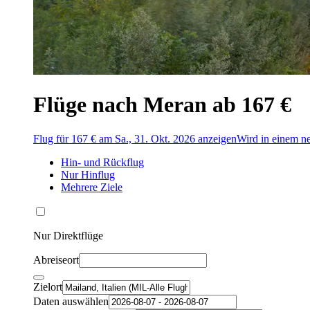
Flüge nach Meran ab 167 €
Flug für 167 € am Sa., 31. Okt. 2026 anzeigen
Wird in einem ne
Hin- und Rückflug
Nur Hinflug
Mehrere Ziele
Nur Direktflüge
Abreiseort
Zielort
Daten auswählen