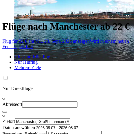
Flüge nach Manchester ab 22 €
Flug für 22 € am Mi., 23. Sept. 2026 anzeigen
Wird in einem neuen
Fenster geöffnet
Hin- und Rückflug
Nur Hinflug
Mehrere Ziele
Nur Direktflüge
Abreiseort
Zielort
Daten auswählen
Passagiere, Reiseklasse