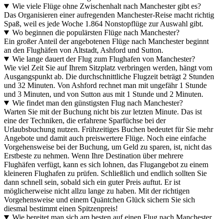
Wie viele Flüge ohne Zwischenhalt nach Manchester gibt es?
Das Organisieren einer aufregenden Manchester-Reise macht richtig
Spaß, weil es jede Woche 1.864 Nonstopflüge zur Auswahl gibt.
Wo beginnen die populärsten Flüge nach Manchester?
Ein großer Anteil der angebotenen Flüge nach Manchester beginnt
an den Flughäfen von Altstadt, Ashford und Sutton.
Wie lange dauert der Flug zum Flughafen von Manchester?
Wie viel Zeit Sie auf Ihrem Sitzplatz verbringen werden, hängt vom
Ausgangspunkt ab. Die durchschnittliche Flugzeit beträgt 2 Stunden
und 32 Minuten. Von Ashford rechnet man mit ungefähr 1 Stunde
und 3 Minuten, und von Sutton aus mit 1 Stunde und 2 Minuten.
Wie findet man den günstigsten Flug nach Manchester?
Warten Sie mit der Buchung nicht bis zur letzten Minute. Das ist
eine der Techniken, die erfahrene Sparfüchse bei der
Urlaubsbuchung nutzen. Frühzeitiges Buchen bedeutet für Sie mehr
Angebote und damit auch preiswertere Flüge. Noch eine einfache
Vorgehensweise bei der Buchung, um Geld zu sparen, ist, nicht das
Erstbeste zu nehmen. Wenn Ihre Destination über mehrere
Flughäfen verfügt, kann es sich lohnen, das Flugangebot zu einem
kleineren Flughafen zu prüfen. Schließlich und endlich sollten Sie
dann schnell sein, sobald sich ein guter Preis auftut. Er ist
möglicherweise nicht allzu lange zu haben. Mit der richtigen
Vorgehensweise und einem Quäntchen Glück sichern Sie sich
diesmal bestimmt einen Spitzenpreis!
Wie bereitet man sich am besten auf einen Flug nach Manchester