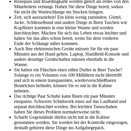
Reisepass und Boardingkarte werden gleich als erstes von den
Mitarbeitern verlangt. Haben Sie diese Dinge bereit, sodass
Sie nicht die Warteschlange ins Stocken bringen.
Zeit, sich auszuziehen! Ein klein wenig zumindest. Gürtel,
Jacke, Schlüsselbund und andere Dinge in Ihren Taschen wie
Kopfhörer kommen in eine kleine Wanne und werden
durchleuchtet. Machen Sie sich das Leben etwas leichter und
halten Sie das alles schon bereit, wenn Sie dem vorderen
Ende der Schlange näher kommen.
Auch Ihre elektronischen Geräte müssen Sie für ein paar
Minuten aus der Hand geben. Laptop, Handheld-Konsole und
andere derartige Gerätschaften müssen ebenfalls in die
Wanne.
Sie haben ein Fläschen eines edlen Duftes in Ihrer Tasche?
Solange es ein Volumen von 100 Millilitern nicht übertrifft
und sich in einem transparenten, wiederverschließbaren
Beutelchen befindet, können Sie es mit in die Kabine
nehmen.
Das richtige Paar Schuhe kann Ihnen ein paar Minuten
einsparen. Schweres Schuhwerk muss auf das Laufband und
separat durchleuchtet werden. Bei leichten Turnschuhen
haben Sie dieses Problem normalerweise nicht.
Scharfe Gegenstände dürfen nicht mit in die Kabine
genommen werden. Sie werden bei der Kontrolle eingezogen,
deshalb gehören diese Dinge ins Aufgabegepäck.