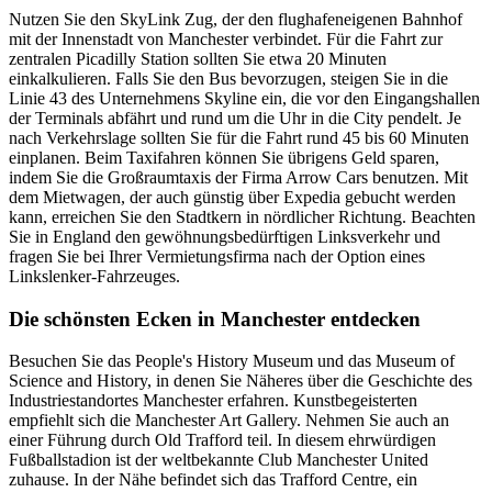
Nutzen Sie den SkyLink Zug, der den flughafeneigenen Bahnhof
mit der Innenstadt von Manchester verbindet. Für die Fahrt zur
zentralen Picadilly Station sollten Sie etwa 20 Minuten
einkalkulieren. Falls Sie den Bus bevorzugen, steigen Sie in die
Linie 43 des Unternehmens Skyline ein, die vor den Eingangshallen
der Terminals abfährt und rund um die Uhr in die City pendelt. Je
nach Verkehrslage sollten Sie für die Fahrt rund 45 bis 60 Minuten
einplanen. Beim Taxifahren können Sie übrigens Geld sparen,
indem Sie die Großraumtaxis der Firma Arrow Cars benutzen. Mit
dem Mietwagen, der auch günstig über Expedia gebucht werden
kann, erreichen Sie den Stadtkern in nördlicher Richtung. Beachten
Sie in England den gewöhnungsbedürftigen Linksverkehr und
fragen Sie bei Ihrer Vermietungsfirma nach der Option eines
Linkslenker-Fahrzeuges.
Die schönsten Ecken in Manchester entdecken
Besuchen Sie das People's History Museum und das Museum of
Science and History, in denen Sie Näheres über die Geschichte des
Industriestandortes Manchester erfahren. Kunstbegeisterten
empfiehlt sich die Manchester Art Gallery. Nehmen Sie auch an
einer Führung durch Old Trafford teil. In diesem ehrwürdigen
Fußballstadion ist der weltbekannte Club Manchester United
zuhause. In der Nähe befindet sich das Trafford Centre, ein