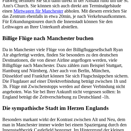
Fußweg befinden Sie sich dann direkt in der Altstadt rund um die St.
Ann's Church. Sie können sich auch direkt am Terminalgebäude
einen
Mietwagen für Manchester
abholen. Mit diesem erreichen Sie
das Zentrum ebenfalls in etwa 20min, je nach Verkehrsaufkommen.
Für Erkundungstouren durch die Innenstadt können Sie den
Leihwagen an Ihrer Unterkunft abstellen.
Billige Flüge nach Manchester buchen
Da in Manchester viele Flüge von der Billigfluggesellschaft Ryan
Air abgefertigt werden, finden Sie besonders zu den deutschen
Destinationen, die von dieser Airline angeflogen werden, viele
Billigflüge nach Manchester. Dazu zählen zum Beispiel Stuttgart,
Hamburg und Nürnberg. Aber auch von Berlin, München,
Düsseldorf und Frankfurt können Sie sich Flugschnäppchen sichern.
Die Flugdauer auf einer Direktverbindung beträgt zwischen 1h und
3h. Flüge mit Zwischenstopps werden auf dieser Verbindung nicht
angeboten. Was Sie bei Ihrer Ankunft nicht vergessen sollten: In
England beträgt die Zeitverschiebung zu Deutschland -1h.
Die sympathische Stadt im Herzen Englands
Besonders markant wirkt der Kontrast zwischen Alt und Neu, dem
man in Manchester immer wieder bei einem Spaziergang durch den
Innenstadtbezirk Castlefield begegnet. Im Hintergrund der kleinen