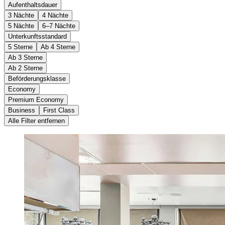
Aufenthaltsdauer
3 Nächte
4 Nächte
5 Nächte
6–7 Nächte
Unterkunftsstandard
5 Sterne
Ab 4 Sterne
Ab 3 Sterne
Ab 2 Sterne
Beförderungsklasse
Economy
Premium Economy
Business
First Class
Alle Filter entfernen