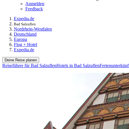
Anmelden
Feedback
Expedia.de
Bad Salzuflen
Nordrhein-Westfalen
Deutschland
Europa
Flug + Hotel
Expedia.de
Deine Reise planen
Reiseführer für Bad Salzuflen
Hotels in Bad Salzuflen
Ferienunterkünf