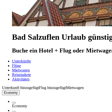
Bad Salzuflen Urlaub günsti
Buche ein Hotel + Flug oder Mietwage
Unterkünfte
Flüge
Mietwagen
Reisepakete
Aktivitäten
Unterkunft hinzugefügt
Flug hinzugefügt
Mietwagen
Economy
Economy