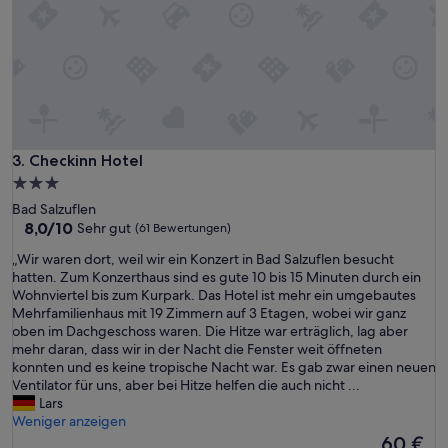
h
e
m
P
e
r
s
o
n
Checkinn Hotel
3. Checkinn Hotel
a
3.0-
l
Sterne-
.
Bad Salzuflen
Unterkunft
D
8.0
8,0/10
Sehr gut
(61 Bewertungen)
a
von
„
„Wir waren dort, weil wir ein Konzert in Bad Salzuflen besucht
s
10,
W
hatten. Zum Konzerthaus sind es gute 10 bis 15 Minuten durch ein
F
Sehr
i
Wohnviertel bis zum Kurpark. Das Hotel ist mehr ein umgebautes
r
gut,
r
Mehrfamilienhaus mit 19 Zimmern auf 3 Etagen, wobei wir ganz
ü
(61
w
oben im Dachgeschoss waren. Die Hitze war erträglich, lag aber
h
Bewertungen)
a
mehr daran, dass wir in der Nacht die Fenster weit öffneten
s
r
konnten und es keine tropische Nacht war. Es gab zwar einen neuen
t
e
Ventilator für uns, aber bei Hitze helfen die auch nicht ...
ü
n
Lars
c
d
Weniger anzeigen
k
o
Der
60 €
w