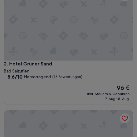
e
r
e
U
n
t
e
r
k
u
n
f
Hotel Grüner Sand
2. Hotel Grüner Sand
t
Bad Salzuflen
m
8.6
8,6/10
Hervorragend
(73 Bewertungen)
i
von
t
Der
96 €
10,
f
Preis
Hervorragend,
inkl. Steuern & Gebühren
r
beträgt
(73
7. Aug.–8. Aug.
e
96 €
Bewertungen)
u
Checkinn Hotel
n
d
l
i
c