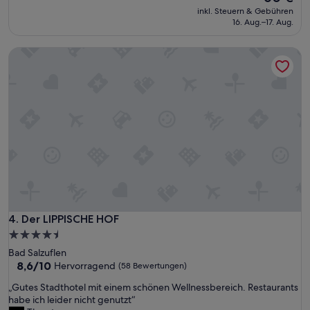
r
Preis
a
inkl. Steuern & Gebühren
t
beträgt
r
16. Aug.–17. Aug.
,
60 €
i
w
n
Der LIPPISCHE HOF
e
O
i
r
l
d
w
n
i
u
r
n
e
g
i
a
n
b
K
e
o
r
n
e
z
i
e
Der LIPPISCHE HOF
4. Der LIPPISCHE HOF
n
r
f
4.5-
t
a
Sterne-
Bad Salzuflen
i
c
Unterkunft
8.6
8,6/10
Hervorragend
(58 Bewertungen)
n
h
von
B
g
„
„Gutes Stadthotel mit einem schönen Wellnessbereich. Restaurants
10,
a
e
G
habe ich leider nicht genutzt“
Hervorragend,
d
h