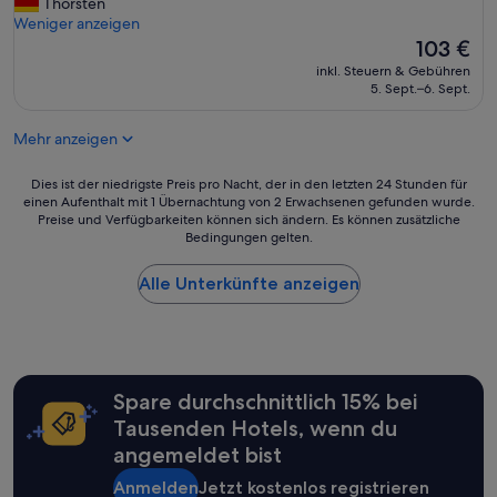
u
Thorsten
(58
S
a
t
Weniger anzeigen
Bewertungen)
a
l
e
Der
103 €
l
t
s
Preis
z
inkl. Steuern & Gebühren
e
S
beträgt
5. Sept.–6. Sept.
u
n
t
103 €
f
.
a
l
“
Mehr anzeigen
d
e
t
n
h
Dies
Dies ist der niedrigste Preis pro Nacht, der in den letzten 24 Stunden für
b
o
einen Aufenthalt mit 1 Übernachtung von 2 Erwachsenen gefunden wurde.
ist
e
Preise und Verfügbarkeiten können sich ändern. Es können zusätzliche
t
der
s
Bedingungen gelten.
e
niedrigste
u
l
Preis
c
m
Alle Unterkünfte anzeigen
pro
h
i
Nacht,
t
t
der
h
e
in
a
i
den
t
n
letzten
t
Spare durchschnittlich 15% bei
e
24 Stunden
e
m
für
Tausenden Hotels, wenn du
n
s
einen
.
angemeldet bist
c
Aufenthalt
Z
h
mit
Anmelden
Jetzt kostenlos registrieren
u