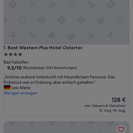
Best Western Plus Hotel Ostertor
1. Best Western Plus Hotel Ostertor
4.0-
Sterne-
Bad Salzuflen
Unterkunft
9.2
9,2/10
Wunderbar
(224 Bewertungen)
von
„
„Schöne saubere Unterkunft mit freundlichem Personal. Das
10,
S
Frühstück war in Ordnung aber einfach gehalten.“
Wunderbar,
c
Lea-Marie
(224
h
Weniger anzeigen
Bewertungen)
ö
Der
128 €
n
Preis
inkl. Steuern & Gebühren
e
beträgt
15. Aug.–16. Aug.
s
128 €
a
Hotel Grüner Sand
u
b