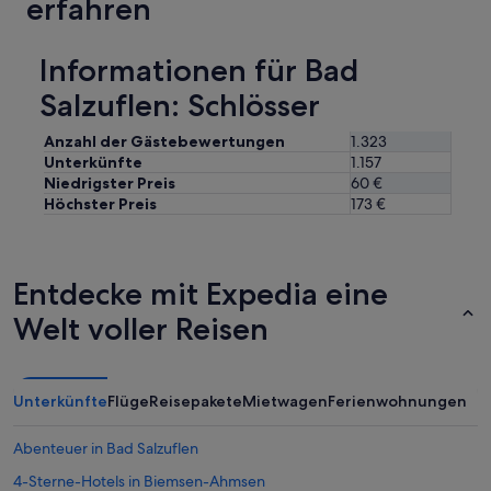
erfahren
e
e
n
r
u
t
Informationen für Bad
t
e
z
l
Salzuflen: Schlösser
t
b
“
i
Anzahl der Gästebewertungen
1.323
s
Unterkünfte
1.157
z
Niedrigster Preis
60 €
u
Höchster Preis
173 €
m
K
u
r
Entdecke mit Expedia eine
p
a
Welt voller Reisen
r
k
.
D
Unterkünfte
Flüge
Reisepakete
Mietwagen
Ferienwohnungen
a
s
Abenteuer in Bad Salzuflen
H
o
4-Sterne-Hotels in Biemsen-Ahmsen
t