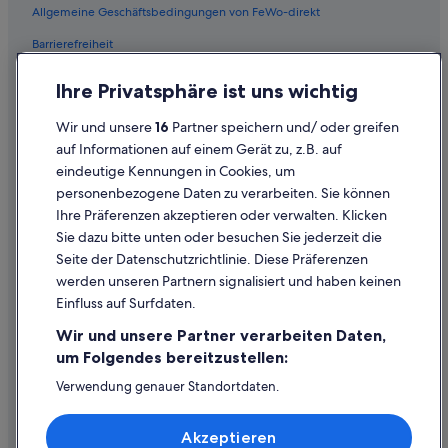
n
Allgemeine Geschäftsbedingungen von FeWo-direkt
a
Villen in Bad Salzuflen
u
Barrierefreiheit
Maritim Hotels in Bad Salzuflen
f
3
Datenschutz
5-Sterne-Hotels in Herford
Ihre Privatsphäre ist uns wichtig
E
Cookies
t
Hotel-Resorts in Bad Salzuflen
Wir und unsere
16
Partner speichern und/ oder greifen
a
Rechtliche Hinweise/Kontakt
Ferienwohnungen in Bad Salzuflen
g
auf Informationen auf einem Gerät zu, z.B. auf
e
eindeutige Kennungen in Cookies, um
Inhaltsrichtlinien und Melden von Inhalten
Motels in Bad Salzuflen
n
personenbezogene Daten zu verarbeiten. Sie können
,
Hotels nahe Kurpark
Ihre Präferenzen akzeptieren oder verwalten. Klicken
w
Hilfe
Boutique- in Bad Salzuflen
Sie dazu bitte unten oder besuchen Sie jederzeit die
o
Hilfe
b
Seite der Datenschutzrichtlinie. Diese Präferenzen
Wohnungen in Bad Salzuflen
e
werden unseren Partnern signalisiert und haben keinen
Flug stornieren
i
Hotels nahe Messe- und Kongresszentrum Bad Salzuflen
Einfluss auf Surfdaten.
w
Hotel- oder Ferienunterkunftsbuchung stornieren
5-Sterne-Hotels in Bad Salzuflen
i
Wir und unsere Partner verarbeiten Daten,
r
Rückerstattungsdauer
Ringhotels in Biemsen-Ahmsen
um Folgendes bereitzustellen:
g
a
Expedia-Gutschein einlösen
Hostels in Bad Salzuflen
Verwendung genauer Standortdaten.
n
Endgeräteeigenschaften zur Identifikation aktiv abfragen.
Hütten in Bad Salzuflen
Internationale Reisedokumente
z
Speichern von oder Zugriff auf Informationen auf einem
o
Akzeptieren
Endgerät. Personalisierte Werbung und Inhalte, Messung
Pensionen in Werl-Aspe