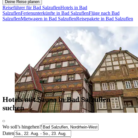
Deine Reise planen
Reiseführer für Bad Salzuflen
Hotels in Bad
Salzuflen
Ferienunterkünfte in Bad Salzuflen
Flüge nach Bad
Salzuflen
Mietwagen in Bad Salzuflen
Reisepakete in Bad Salzuflen
Hotels mit Sauna in Bad Salzuflen
suchen
Wo soll’s hingehen?
Daten