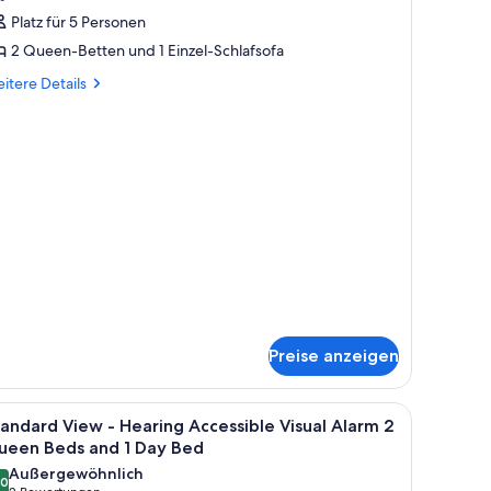
iew
aring
eds
Platz für 5 Personen
cessibility
nzeigen
2 Queen-Betten und 1 Einzel-Schlafsofa
wo
ueen
itere
ueen
itere Details
ds
tails
eds
r
nd
andard
ay
ew
ed
wo
nzeigen
ueen
ds
d
y
ed
Preise anzeigen
Bügelbrett, kostenloses Internet
le
Ein Hotelzimmer mit Holzschreibtisch, einem 
1
andard View - Hearing Accessible Visual Alarm 2
otos
ueen Beds and 1 Day Bed
ür
Außergewöhnlich
,0
tandard
10,0 von 10