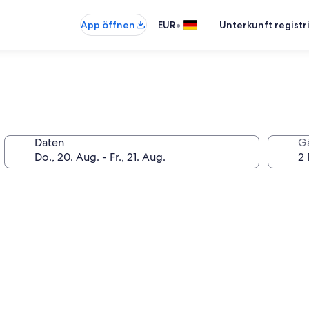
•
App öffnen
EUR
Unterkunft registr
Daten
G