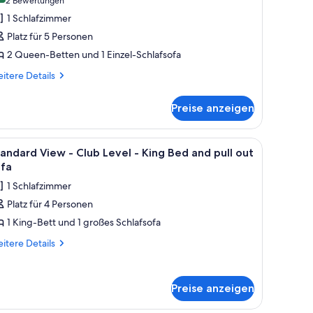
(2
2 Bewertungen
iew
Bewertungen)
1 Schlafzimmer
Platz für 5 Personen
earing
2 Queen-Betten und 1 Einzel-Schlafsofa
ccessible
itere
itere Details
isual
tails
larm
r
Preise anzeigen
andard
ew
ueen
eds
, einem roten Sofa, einem Schreibtisch mit Stuhl, einem Fernseher und Blick 
le
Ein Hotelzimmer mit einem Bett, einem Schrei
9
aring
andard View - Club Level - King Bed and pull out
nd
otos
cessible
ofa
sual
ür
1 Schlafzimmer
arm
ay
tandard
Platz für 4 Personen
ed
iew
ueen
nzeigen
1 King-Bett und 1 großes Schlafsofa
ds
d
lub
itere
itere Details
tails
evel
y
r
ed
andard
ing
Preise anzeigen
ew
ed