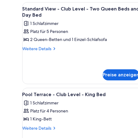
-
Bed
Alle
Ein Hotelzimmer mit zwei Bett
5
Two
Standard View - Club Level - Two Queen Beds an
anzeigen
Fotos
Queen
Day Bed
Beds
für
1 Schlafzimmer
and
Standard
Day
Platz für 5 Personen
View
Bed
2 Queen-Betten und 1 Einzel-Schlafsofa
-
Club
Weitere
Weitere Details
Details
Level
für
-
Standard
Two
View
Preise anzeige
Queen
-
Club
Beds
Level
and
Alle
Pool Terrace - Club Level - Ki
-
8
Pool Terrace - Club Level - King Bed
Day
Fotos
Two
1 Schlafzimmer
Bed
Queen
für
Beds
anzeigen
Platz für 4 Personen
Pool
and
Terrace
1 King-Bett
Day
-
Bed
Weitere
Weitere Details
Club
Details