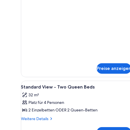
für
Level
Pool
-
Terrace
King
-
Bed
Club
Level
anzeigen
-
King
Bed
Preise anzeige
Alle
Zimmersafe, Schreibtisch, Büge
1
Standard View - Two Queen Beds
Fotos
32 m²
für
Platz für 4 Personen
Standard
View
2 Einzelbetten ODER 2 Queen-Betten
-
Weitere
Weitere Details
Two
Details
für