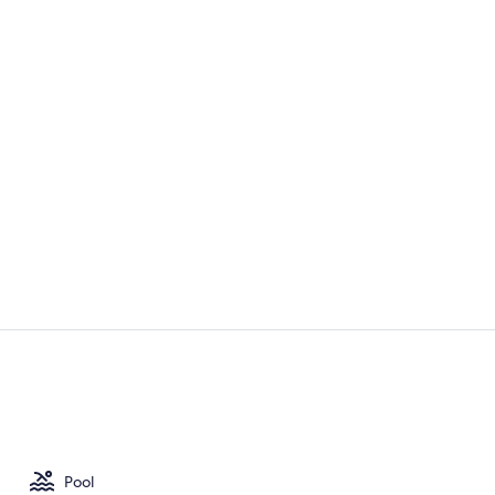
Pool Terrace
Außenberei
Pool