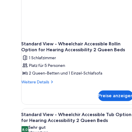
Hearing
Beds
Accessibility
anzeigen
2
Queen
Beds
Standard View - Wheelchair Accessible Rollin
Option for Hearing Accessibility 2 Queen Beds
1 Schlafzimmer
Platz für 5 Personen
2 Queen-Betten und 1 Einzel-Schlafsofa
Weitere
Weitere Details
Details
für
Preise anzeige
Standard
View
-
Alle
Ein Hotelzimmer mit zwei Bett
1
Wheelchair
Standard View - Wheelchir Accessible Tub Option
Fotos
Accessible
for Hearing Accessibility 2 Queen Beds
Rollin
für
Sehr gut
Option
8,0
Standard
8,0 von 10