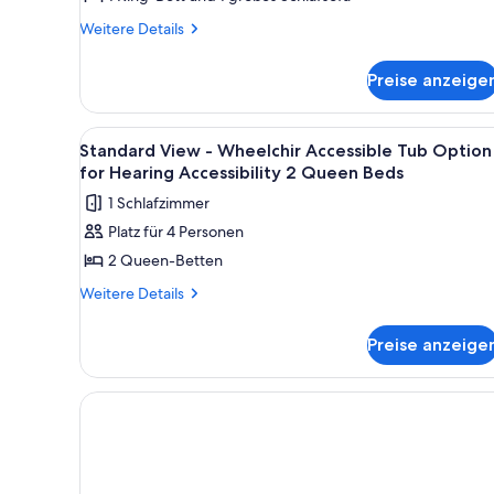
-
Weitere
Weitere Details
King
Details
für
Bed
Preise anzeige
Standard
and
View
pull
-
Alle
Ein Hotelzimmer mit zwei Bett
1
out
King
Standard View - Wheelchir Accessible Tub Option
Fotos
Bed
sofa
for Hearing Accessibility 2 Queen Beds
and
für
anzeigen
1 Schlafzimmer
pull
Standard
out
Platz für 4 Personen
View
sofa
2 Queen-Betten
-
Wheelchir
Weitere
Weitere Details
Details
Accessible
für
Tub
Preise anzeige
Standard
Option
View
for
-
Wheelchir
Hearing
Accessible
Accessibility
Tub
2
Option
Queen
for