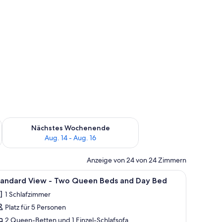
es Wochenende, Aug. 7 - Aug. 9.
Überprüfe die Verfügbarkeit für nächstes Wochenende, Aug. 1
Nächstes Wochenende
Aug. 14 - Aug. 16
Anzeige von 24 von 24 Zimmern
em Nachttisch und Wandbild mit Zeichentrickfiguren.
le
Ein Hotelzimmer mit zwei Betten, einem Nacht
6
tandard View - Two Queen Beds and Day Bed
otos
1 Schlafzimmer
ür
Platz für 5 Personen
tandard
iew
2 Queen-Betten und 1 Einzel-Schlafsofa