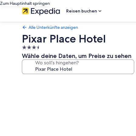
Zum Hauptinhalt springen
Reisen buchen
Alle Unterkünfte anzeigen
Pixar Place Hotel
3.5-
Sterne-
Wähle deine Daten, um Preise zu sehen
Unterkunft
Wo soll’s hingehen?
Fotogalerie
von
Pixar
Place
Hotel