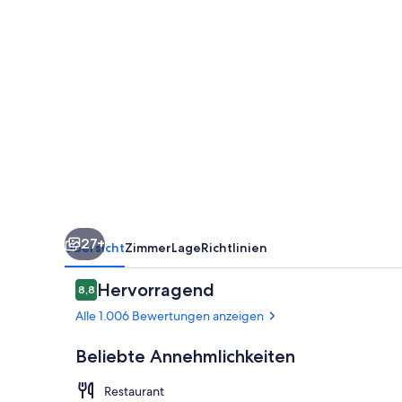
27+
Übersicht
Zimmer
Lage
Richtlinien
Bewertungen
Hervorragend
8,8
8,8 von 10.
Alle 1.006 Bewertungen anzeigen
Beliebte Annehmlichkeiten
Restaurant