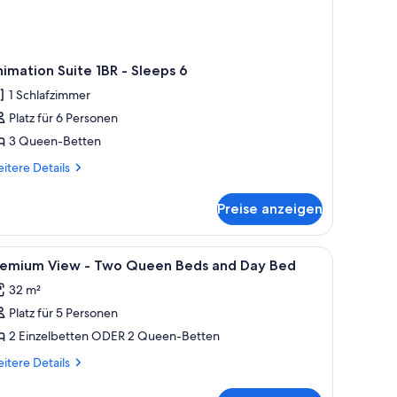
imation Suite 1BR - Sleeps 6
1 Schlafzimmer
Platz für 6 Personen
3 Queen-Betten
itere
itere Details
tails
r
Preise anzeigen
imation
ite
R
Bügelbrett, kostenloses Internet
le
Zimmersafe, Schreibtisch, Bügeleisen/Bügelbre
1
remium View - Two Queen Beds and Day Bed
otos
eeps
32 m²
ür
Platz für 5 Personen
remium
iew
2 Einzelbetten ODER 2 Queen-Betten
itere
itere Details
wo
tails
r