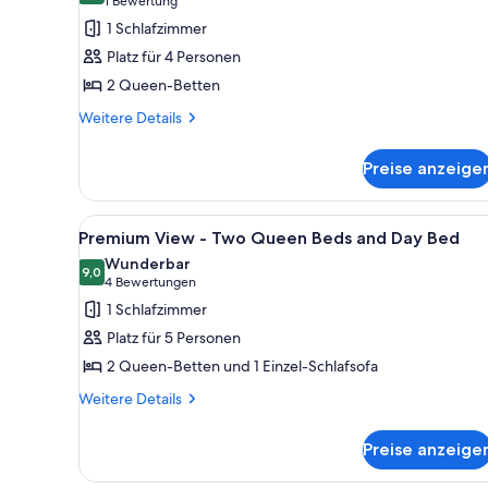
(1
1 Bewertung
for
View
Bewertung)
1 Schlafzimmer
Hearing
-
Accessibility
Platz für 4 Personen
2
Wheelchir
2 Queen-Betten
Queen
Accessible
Beds
Weitere
Weitere Details
Tub
Details
Option
für
Preise anzeige
for
Standard
View
Hearing
-
Accessibility
Alle
Zimmersafe, Schreibtisch, Büge
9
Wheelchir
Premium View - Two Queen Beds and Day Bed
2
Fotos
Accessible
Wunderbar
Queen
Tub
für
9,0
9,0 von 10
(4
4 Bewertungen
Option
Beds
Premium
Bewertungen)
1 Schlafzimmer
for
anzeigen
View
Hearing
Platz für 5 Personen
-
Accessibility
2 Queen-Betten und 1 Einzel-Schlafsofa
2
Two
Queen
Weitere
Queen
Weitere Details
Beds
Details
Beds
für
and
Preise anzeige
Premium
Day
View