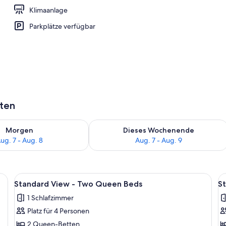
Klimaanlage
Cabañas (gegen Gebühr), Sonnenschirme
Parkplätze verfügbar
aten
 - Aug. 7.
 Verfügbarkeit für morgen, Aug. 7 - Aug. 8.
Überprüfe die Verfügbarkeit für dies
Morgen
Dieses Wochenende
ug. 7 - Aug. 8
Aug. 7 - Aug. 9
leisen/Bügelbrett, kostenloses Internet
Alle
Ein Hotelzimmer mit zwei Betten, ein
Al
5
Standard View - Two Queen Beds
S
Fotos
F
1 Schlafzimmer
für
f
Platz für 4 Personen
Standard
S
View
V
2 Queen-Betten