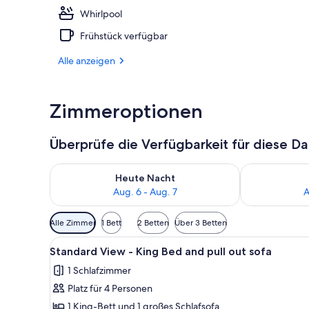
Whirlpool
Außenpool, 
Frühstück verfügbar
Alle anzeigen
Zimmeroptionen
Überprüfe die Verfügbarkeit für diese D
Überprüfe die Verfügbarkeit für heute Nacht, Aug. 6
Überprüfe die
Heute Nacht
Aug. 6 - Aug. 7
A
Verfügbare
Alle Zimmer
1 Bett
2 Betten
Über 3 Betten
Filter
Alle
Zimmersafe, Schreibtisch, Büge
für
5
Standard View - King Bed and pull out sofa
Fotos
Zimmer
1 Schlafzimmer
für
Platz für 4 Personen
Standard
View
1 King-Bett und 1 großes Schlafsofa