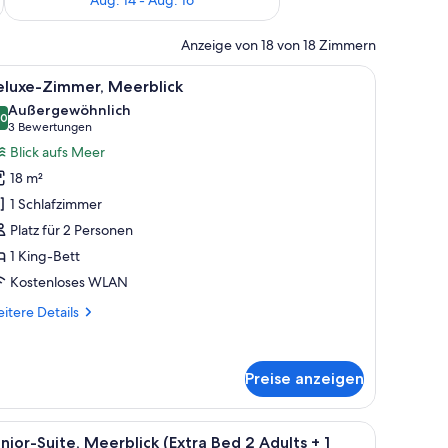
Anzeige von 18 von 18 Zimmern
, einem Sofa, einem kleinen Tisch mit einer Vase und Blick auf den Balkon.
le
Ein Hotelzimmer mit einem Bett, einem Sessel
3
eluxe-Zimmer, Meerblick
otos
Außergewöhnlich
ür
,0
10,0 von 10
(3
3 Bewertungen
eluxe-
Bewertungen)
Blick aufs Meer
immer,
18 m²
eerblick
1 Schlafzimmer
nzeigen
Platz für 2 Personen
1 King-Bett
Kostenloses WLAN
itere
itere Details
tails
r
luxe-
Preise anzeigen
mmer,
erblick
lick auf die Stadt.
tt, einem Nachttisch mit Lampe, einem kleinen Tisch mit Blumenvase und ein
le
Ein Schlafzimmer mit einem großen Bett, eine
5
nior-Suite, Meerblick (Extra Bed 2 Adults + 1