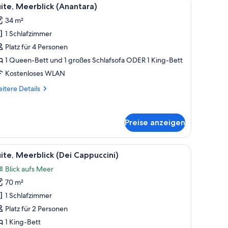
le
nzeigen
ed
4
ite, Meerblick (Anantara)
otos
d
34 m²
ür
1 Schlafzimmer
ite,
)
eerblick
Platz für 4 Personen
Anantara)
1 Queen-Bett und 1 großes Schlafsofa ODER 1 King-Bett
nzeigen
Kostenloses WLAN
itere
itere Details
tails
r
ite,
Preise anzeigen
erblick
nantara)
alkon.
, einem Sofa, einem kleinen Tisch mit einer Vase und Blick auf den Balkon.
le
Ein Hotelzimmer mit hoher, gewölbter Decke, 
5
ite, Meerblick (Dei Cappuccini)
otos
Blick aufs Meer
ür
70 m²
ite,
eerblick
1 Schlafzimmer
Dei
Platz für 2 Personen
appuccini)
1 King-Bett