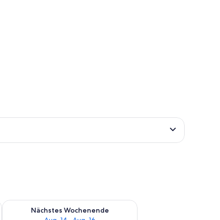
es Wochenende, Aug. 7 - Aug. 9.
Überprüfe die Verfügbarkeit für nächstes Wochenende, Aug. 1
Nächstes Wochenende
Aug. 14 - Aug. 16