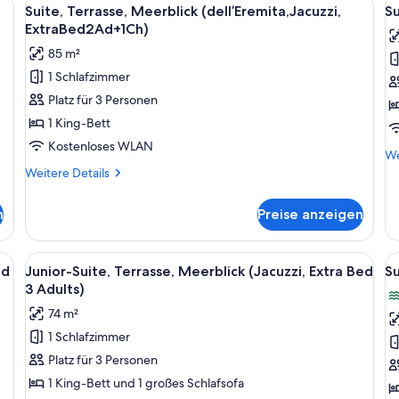
Alle
Al
a
B
(Jacuzzi,
6
Suite, Terrasse, Meerblick (dell’Eremita,Jacuzzi,
Su
2
ExtraBed
Fotos
F
ExtraBed2Ad+1Ch)
A
2A+2Ch)
für
f
+
85 m²
Suite,
Su
2
1 Schlafzimmer
Terrasse,
Ch
M
Platz für 3 Personen
Meerblick
(
(dell’Eremita,Jacuzzi,
a
1 King-Bett
ExtraBed2Ad+1Ch)
Kostenloses WLAN
We
We
anzeigen
De
Weitere
Weitere Details
fü
Details
Su
für
n
Preise anzeigen
Me
Suite,
(A
Terrasse,
Meerblick
en Bett, einem Sofa, einem kleinen Tisch mit einer Vase und Blick auf den B
Alle
Ein Hotelzimmer mit einem großen Bett
Al
6
(dell’Eremita,Jacuzzi,
ed
Junior-Suite, Terrasse, Meerblick (Jacuzzi, Extra Bed
Su
Fotos
F
ExtraBed2Ad+1Ch)
3 Adults)
für
f
74 m²
Junior-
Su
1 Schlafzimmer
Suite,
M
Platz für 3 Personen
Terrasse,
(
Meerblick
C
1 King-Bett und 1 großes Schlafsofa