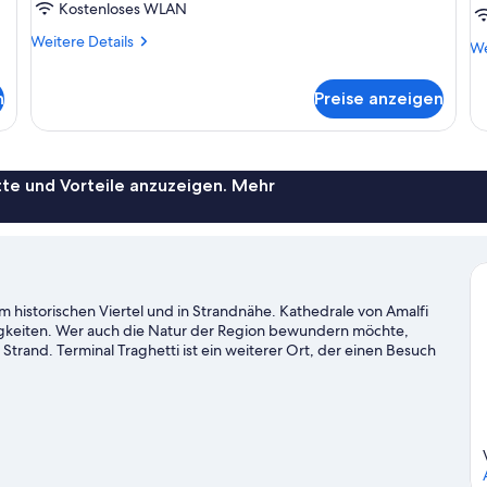
(Jacuzzi,
a
Kostenloses WLAN
Extra
Weitere
Weitere Details
We
We
Bed
Details
De
3
für
fü
n
Preise anzeigen
Junior-
Adults)
Su
Suite,
Me
anzeigen
Terrasse,
(D
Meerblick
Ca
(Jacuzzi,
te und Vorteile anzuzeigen. Mehr
Extra
Bed
3
Adults)
im historischen Viertel und in Strandnähe. Kathedrale von Amalfi
igkeiten. Wer auch die Natur der Region bewundern möchte,
Strand. Terminal Traghetti ist ein weiterer Ort, der einen Besuch