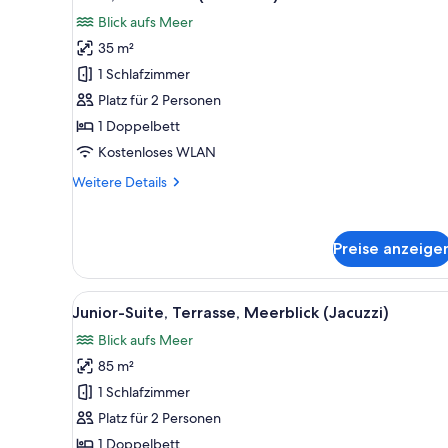
Fotos
Blick aufs Meer
für
35 m²
Suite,
Meerblick
1 Schlafzimmer
(Anantara)
Platz für 2 Personen
anzeigen
1 Doppelbett
Kostenloses WLAN
Weitere
Weitere Details
Details
für
Suite,
Preise anzeige
Meerblick
(Anantara)
Alle
Ein Hotelzimmer mit einem Bett
5
Junior-Suite, Terrasse, Meerblick (Jacuzzi)
Fotos
Blick aufs Meer
für
85 m²
Junior-
Suite,
1 Schlafzimmer
Terrasse,
Platz für 2 Personen
Meerblick
1 Doppelbett