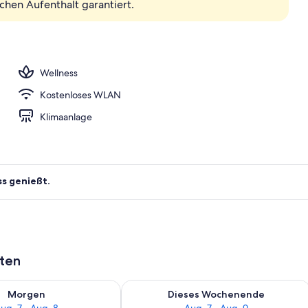
chen Aufenthalt garantiert.
h
Wellness
Kostenloses WLAN
Klimaanlage
ss genießt.
aten
 - Aug. 7.
 Verfügbarkeit für morgen, Aug. 7 - Aug. 8.
Überprüfe die Verfügbarkeit für dies
Morgen
Dieses Wochenende
ug. 7 - Aug. 8
Aug. 7 - Aug. 9