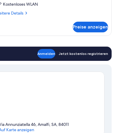
nzeigen
Kostenloses WLAN
itere
itere Details
tails
r
Preise anzeigen
ite,
erblick
ei
ppuccini)
Anmelden
Jetzt kostenlos registrieren
Via Annunziatella 46, Amalfi, SA, 84011
Auf Karte anzeigen