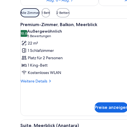
Verfügbare
Alle Zimmer
1 Bett
2 Betten
Filter
Alle
Ein Hotelzimmer mit Bett, Sesse
für
4
Premium-Zimmer, Balkon, Meerblick
Fotos
Zimmer
Außergewöhnlich
für
10,0
10,0 von 10
(5
5 Bewertungen
Premium-
Bewertungen)
22 m²
Zimmer,
1 Schlafzimmer
Balkon,
Platz für 2 Personen
Meerblick
1 King-Bett
anzeigen
Kostenloses WLAN
Weitere
Weitere Details
Details
für
Premium-
Zimmer,
Balkon,
Preise anzeige
Meerblick
Alle
Ein Hotelzimmer mit einem gro
4
Suite, Meerblick (Anantara)