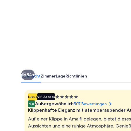
Hotel
84+
Übersicht
Zimmer
Lage
Richtlinien
5.0-
Luxus
VIP Access
Sterne-
Außergewöhnlich
507 Bewertungen
9,6
Unterkunft
Klippenhafte Eleganz mit atemberaubender Au
Auf einer Klippe in Amalfi gelegen, bietet die
Aussichten und eine ruhige Atmosphäre. Genieß