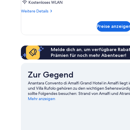
(Jacuzzi,
Kostenloses WLAN
ExtraBed
Weitere
Weitere Details
2ad+2ch)
Details
anzeigen
für
Preise anzeige
Junior-
Suite,
Terrasse,
Meerblick
(Jacuzzi,
Melde dich an, um verfügbare Rabat
ExtraBed
Prämien für noch mehr Abenteuer!
2ad+2ch)
Zur Gegend
Anantara Convento di Amalfi Grand Hotel in Amalfi liegt 
und Villa Rufolo gehören zu den wichtigen Sehenswürd
sollte Folgendes besuchen: Strand von Amalfi und Atrani 
lohnt.
Mehr anzeigen
Zum Reiseführer für Amalfi