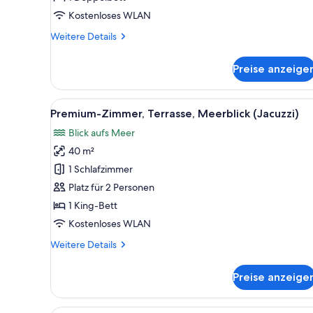
(Jacuzzi)
Kostenloses WLAN
anzeigen
Weitere
Weitere Details
Details
für
Preise anzeige
Junior-
Suite,
Terrasse,
Alle
Ein Hotelzimmer mit Bett, Sesse
5
Meerblick
Premium-Zimmer, Terrasse, Meerblick (Jacuzzi)
Fotos
(Jacuzzi)
Blick aufs Meer
für
40 m²
Premium-
Zimmer,
1 Schlafzimmer
Terrasse,
Platz für 2 Personen
Meerblick
1 King-Bett
(Jacuzzi)
Kostenloses WLAN
anzeigen
Weitere
Weitere Details
Details
für
Preise anzeige
Premium-
Zimmer,
Terrasse,
Ein Schlafzimmer mit einem gr