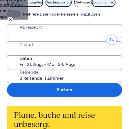
Unterkunft hinzugefügt
Flug hinzugefügt
Mietwagen
Economy
zusammen,
um zu
Mehrere Daten oder Reiseziele hinzufügen
sparen
Abreiseort
Zielort
Daten
Reisende
Suchen
Plane, buche und reise
unbesorgt