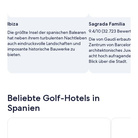
Ibiza
Sagrada Familia
9.4/10 (32.723 Bewertun
Die größte Insel der spanischen Balearen
hat neben ihrem turbulenten Nachtleben
Die von Gaudí erbaute Bas
auch eindrucksvolle Landschaften und
Zentrum von Barcelona ist
imposante historische Bauwerke zu
architektonisches Juwel 
bieten.
acht hoch aufragenden T
Blick über die Stadt.
Beliebte Golf-Hotels in
Spanien
Hotel Subur
Hotel Calipo