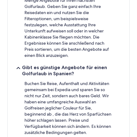
Menge Angebote für Ihren nächsten
Preise
Golfurlaub. Geben Sie ganz einfach Ihre
und
Verfügbarkeiten
Reisedaten ein und nutzen Sie die
können
Filteroptionen, um beispielsweise
sich
festzulegen, welche Ausstattung Ihre
ändern.
Unterkunft aufweisen soll oder in welcher
Es
Kabinenklasse Sie fliegen möchten. Die
können
Ergebnisse können Sie anschließend nach
zusätzliche
Preis sortieren, um die besten Angebote auf
Bedingungen
einen Blick anzuzeigen.
gelten.
Gibt es günstige Angebote für einen
Golfurlaub in Spanien?
Buchen Sie Reise, Aufenthalt und Aktivitäten
gemeinsam bei Expedia und sparen Sie so
nicht nur Zeit, sondern auch bares Geld. Wir
haben eine umfangreiche Auswahl an
Golfreisen jeglicher Couleur für Sie,
beginnend ab , die das Herz von Sparfüchsen
höher schlagen lassen. Preise und
Verfügbarkeit können sich ändern. Es können
zusätzliche Bedingungen gelten.