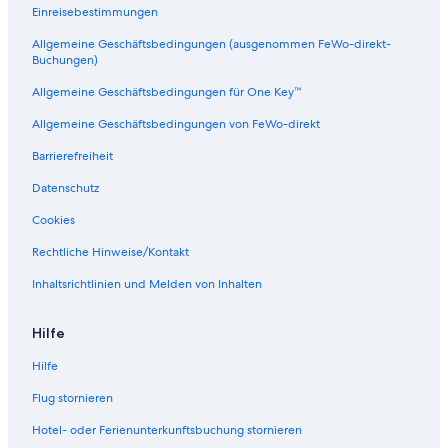
r
n
l
-
Einreisebestimmungen
c
a
a
i
Allgemeine Geschäftsbedingungen (ausgenommen FeWo-direkt-
a
g
n
Buchungen)
a
A
l
Allgemeine Geschäftsbedingungen für One Key™
i
c
Allgemeine Geschäftsbedingungen von FeWo-direkt
a
n
Barrierefreiheit
t
Datenschutz
e
Cookies
Rechtliche Hinweise/Kontakt
Inhaltsrichtlinien und Melden von Inhalten
Hilfe
Hilfe
Flug stornieren
Hotel- oder Ferienunterkunftsbuchung stornieren