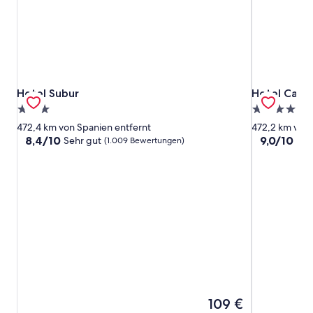
Hotel Subur
Hotel Calipo
Hotel Subur
Hotel Calipo
3.0-
4.0-
Sterne-
Sterne-
472,4 km von Spanien entfernt
472,2 km von 
Unterkunft
Unterkunft
8.4
9.0
8,4/10
9,0/10
Sehr gut
Wu
(1.009 Bewertungen)
von
von
10,
10,
Sehr
Wunderbar,
gut,
(1.007
(1.009
Bewertunge
Bewertungen)
Der
109 €