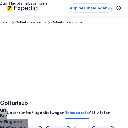
Zum Hauptinhalt springen
App herunterladen
Golfurlaub – Europa
Golfurlaub – Spanien
Golfurlaub
und
Unterkünfte
Flüge
Mietwagen
Reisepakete
Aktivitäten
Golfreisen
Buche Hotel
+ Flug oder
in Spanien
Mietwagen