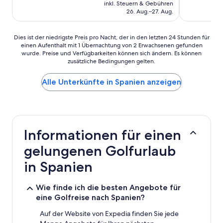
Preis
inkl. Steuern & Gebühren
beträgt
26. Aug.–27. Aug.
109 €
Dies
Dies ist der niedrigste Preis pro Nacht, der in den letzten 24 Stunden für
einen Aufenthalt mit 1 Übernachtung von 2 Erwachsenen gefunden
ist
wurde. Preise und Verfügbarkeiten können sich ändern. Es können
der
zusätzliche Bedingungen gelten.
niedrigste
Preis
Alle Unterkünfte in Spanien anzeigen
pro
Nacht,
der
in
den
letzten
Informationen für einen
24 Stunden
für
gelungenen Golfurlaub
einen
Aufenthalt
in Spanien
mit
1 Übernachtung
Wie finde ich die besten Angebote für
von
eine Golfreise nach Spanien?
2 Erwachsenen
gefunden
Auf der Website von Expedia finden Sie jede
wurde.