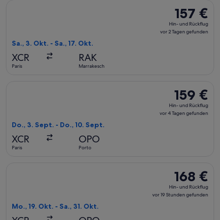
Flug mit Ryanair auswählen, Abflug Sa., 3. Okt. ab Paris nach
157 €
157 €
Hin-
Hin- und Rückflug
und
vor 2 Tagen gefunden
Rückflug,
Sa., 3. Okt. - Sa., 17. Okt.
vor
XCR
RAK
2 Tagen
Paris
Marrakesch
gefunden
Flug mit Ryanair auswählen, Abflug Do., 3. Sept. ab Paris nac
159 €
159 €
Hin-
Hin- und Rückflug
und
vor 4 Tagen gefunden
Rückflug,
Do., 3. Sept. - Do., 10. Sept.
vor
XCR
OPO
4 Tagen
Paris
Porto
gefunden
Flug mit Ryanair auswählen, Abflug Mo., 19. Okt. ab Paris nac
168 €
168 €
Hin-
Hin- und Rückflug
und
vor 19 Stunden gefunden
Rückflug,
Mo., 19. Okt. - Sa., 31. Okt.
vor