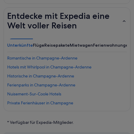
Entdecke mit Expedia eine
Welt voller Reisen
Unterkünfte
Flüge
Reisepakete
Mietwagen
Ferienwohnungen
Romantische in Champagne-Ardenne
Hotels mit Whirlpool in Champagne-Ardenne
Historische in Champagne-Ardenne
Ferienparks in Champagne-Ardenne
Nuisement-Sur-Coole Hotels
Private Ferienhäuser in Champagne
Hotels mit Suiten in Champagne
Boutique- in Champagne
* Verfügbar für Expedia-Mitglieder.
Hotels mit Wellnessbereich in Champagne-Ardenne