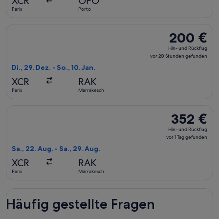
XCR
OPO
19 Stunden
Paris
Porto
gefunden
Flug mit Ryanair auswählen, Abflug Di., 29. Dez. ab Paris na
200 €
200 €
Hin-
Hin- und Rückflug
und
vor 20 Stunden gefunden
Rückflug,
Di., 29. Dez. - So., 10. Jan.
vor
XCR
RAK
20 Stunden
Paris
Marrakesch
gefunden
Flug mit Ryanair auswählen, Abflug Sa., 22. Aug. ab Paris na
352 €
352 €
Hin-
Hin- und Rückflug
und
vor 1 Tag gefunden
Rückflug,
Sa., 22. Aug. - Sa., 29. Aug.
vor
XCR
RAK
1 Tag
Paris
Marrakesch
gefunden
Häufig gestellte Fragen