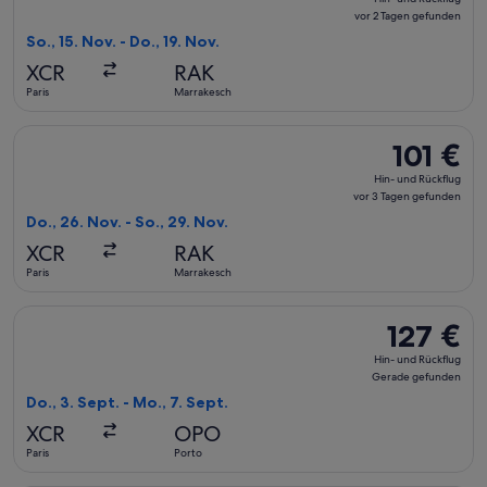
und
vor 2 Tagen gefunden
Rückflug,
So., 15. Nov. - Do., 19. Nov.
vor
XCR
RAK
2 Tagen
Paris
Marrakesch
gefunden
Flug mit Ryanair auswählen, Abflug Do., 26. Nov. ab Paris na
101 €
101 €
Hin-
Hin- und Rückflug
und
vor 3 Tagen gefunden
Rückflug,
Do., 26. Nov. - So., 29. Nov.
vor
XCR
RAK
3 Tagen
Paris
Marrakesch
gefunden
Flug mit Ryanair auswählen, Abflug Do., 3. Sept. ab Paris na
127 €
127 €
Hin-
Hin- und Rückflug
und
Gerade gefunden
Rückflug,
Do., 3. Sept. - Mo., 7. Sept.
Gerade
XCR
OPO
gefunden
Paris
Porto