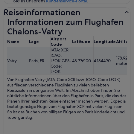
Sie in unserem
.
Kundenservice-Portal
Reiseinformationen
Informationen zum Flughafen
Chalons-Vatry
Airport
Name
Lage
Latitude
Longitude
Altitude
Code
IATA: XCR
ICAO:
178.92
Vatry
Paris, FR
LFOK GPS-
48.776100
4.184490
meters
Code:
LFOK
Von Flughafen Vatry (IATA-Code XCR bzw. ICAO-Code LFOK)
aus fliegen verschiedene Fluglinien zu vielen beliebten
Reisezielen in der ganzen Welt. Im Abschnitt oben finden Sie
nützliche Informationen über den Flughafen in Paris, die das das
Planen Ihrer nächsten Reise einfacher machen werden. Expedia
bietet günstige Flüge vom Flughafen XCR mit vielen Fluglinien.
So ist das Buchen von billigen Flügen von Paris kinderleicht und
supergünstig.