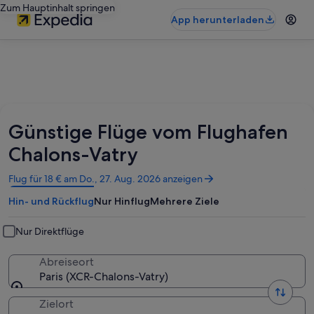
Zum Hauptinhalt springen
App herunterladen
Günstige Flüge vom Flughafen
Chalons-Vatry
Wird
Flug für 18 € am Do., 27. Aug. 2026 anzeigen
in
Hin- und Rückflug
Nur Hinflug
Mehrere Ziele
einem
neuen
Fenster
Nur Direktflüge
geöffnet
Abreiseort
Paris (XCR-Chalons-Vatry)
Zielort