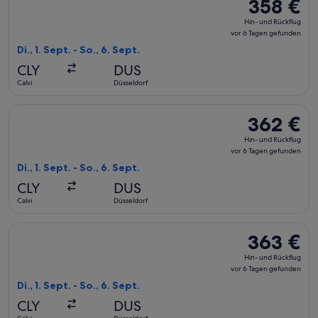
358 €
358 €
Hin-
Hin- und Rückflug
und
vor 6 Tagen gefunden
Rückflug,
Di., 1. Sept. - So., 6. Sept.
vor
CLY
DUS
6 Tagen
Calvi
Düsseldorf
gefunden
Flug mit Air France auswählen, Abflug Di., 1. Sept. ab Calvi 
362 €
362 €
Hin-
Hin- und Rückflug
und
vor 6 Tagen gefunden
Rückflug,
Di., 1. Sept. - So., 6. Sept.
vor
CLY
DUS
6 Tagen
Calvi
Düsseldorf
gefunden
Flug mit Air France auswählen, Abflug Di., 1. Sept. ab Calvi 
363 €
363 €
Hin-
Hin- und Rückflug
und
vor 6 Tagen gefunden
Rückflug,
Di., 1. Sept. - So., 6. Sept.
vor
CLY
DUS
6 Tagen