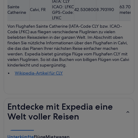
IATA: CLY
Sainte
ICAO: LFKC
63.70
Calvi, FR
42.530800
8.793190
Catherine
GPS-Code:
meters
LFKC
Von Flughafen Sainte Catherine (IATA-Code CLY bzw. ICAO-
Code LFKC) aus fliegen verschiedene Fluglinien zu vielen
beliebten Reisezielen in der ganzen Welt. Im Abschnitt oben
finden Sie nützliche Informationen über den Flughafen in Calvi,
die das das Planen Ihrer nächsten Reise einfacher machen
werden. Expedia bietet günstige Flüge vom Flughafen CLY mit
vielen Fluglinien. So ist das Buchen von billigen Flügen von Calvi
kinderleicht und supergünstig.
Wikipedia-Artikel für CLY
Entdecke mit Expedia eine
Welt voller Reisen
Unterkünfte
Flüge
Mietwagen