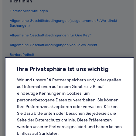
Richtlinien
Einreisebestimmungen
Allgemeine Geschäftsbedingungen (ausgenommen FeWo-direkt-
Buchungen)
Allgemeine Geschäftsbedingungen für One Key™
Allgemeine Geschäftsbedingungen von FeWo-direkt
Barrierefreiheit
Datenschutz
Ihre Privatsphäre ist uns wichtig
Cookies
Wir und unsere
16
Partner speichern und/ oder greifen
Rechtliche Hinweise/Kontakt
auf Informationen auf einem Gerät zu, z.B. auf
eindeutige Kennungen in Cookies, um
Inhaltsrichtlinien und Melden von Inhalten
personenbezogene Daten zu verarbeiten. Sie können
Ihre Präferenzen akzeptieren oder verwalten. Klicken
Hilfe
Sie dazu bitte unten oder besuchen Sie jederzeit die
Hilfe
Seite der Datenschutzrichtlinie. Diese Präferenzen
werden unseren Partnern signalisiert und haben keinen
Flug stornieren
Einfluss auf Surfdaten.