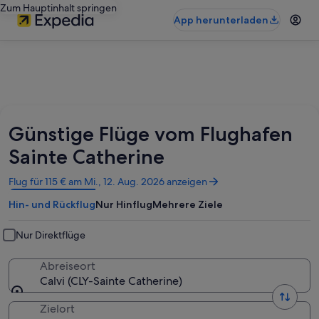
Zum Hauptinhalt springen
App herunterladen
Günstige Flüge vom Flughafen
Sainte Catherine
Wird
Flug für 115 € am Mi., 12. Aug. 2026 anzeigen
in
Hin- und Rückflug
Nur Hinflug
Mehrere Ziele
einem
neuen
Fenster
Nur Direktflüge
geöffnet
Abreiseort
Calvi (CLY-Sainte Catherine)
Zielort