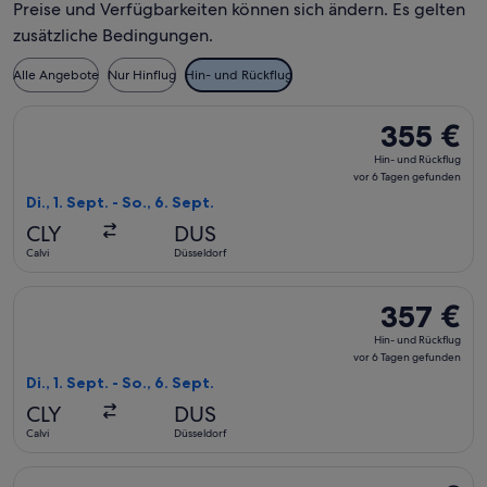
Preise und Verfügbarkeiten können sich ändern. Es gelten
zusätzliche Bedingungen.
Alle Angebote
Nur Hinflug
Hin- und Rückflug
Flug mit Air France auswählen, Abflug Di., 1. Sept. ab Calvi 
355 €
355 €
Hin-
Hin- und Rückflug
und
vor 6 Tagen gefunden
Rückflug,
Di., 1. Sept. - So., 6. Sept.
vor
CLY
DUS
6 Tagen
Calvi
Düsseldorf
gefunden
Flug mit Air France auswählen, Abflug Di., 1. Sept. ab Calvi 
357 €
357 €
Hin-
Hin- und Rückflug
und
vor 6 Tagen gefunden
Rückflug,
Di., 1. Sept. - So., 6. Sept.
vor
CLY
DUS
6 Tagen
Calvi
Düsseldorf
gefunden
Flug mit Air France auswählen, Abflug Di., 1. Sept. ab Calvi 