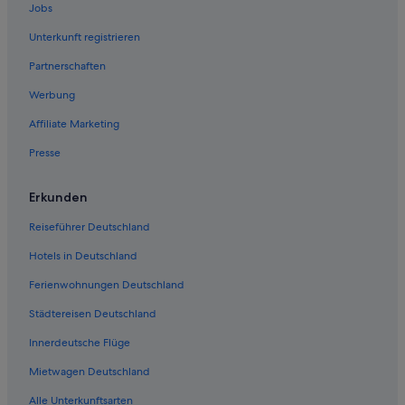
Jobs
Cottages in Grapevine
Unterkunft registrieren
Luxus in Grapevine
Partnerschaften
Hotels mit Frühstück in Grapevine
Werbung
Chalets in Grapevine
Affiliate Marketing
B&B in Grapevine
Presse
Gasthäuser in Grapevine
Best Western Hotels in Grapevine
Erkunden
4-Sterne-Hotels in Grapevine
Reiseführer Deutschland
Hotels mit Meerblick in Grapevine
Hotels in Deutschland
Baumhäuser in Grapevine
Ferienwohnungen Deutschland
Städtereisen Deutschland
Innerdeutsche Flüge
Mietwagen Deutschland
Alle Unterkunftsarten