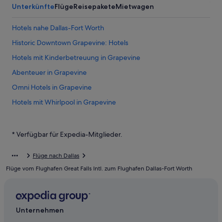
Unterkünfte
Flüge
Reisepakete
Mietwagen
Hotels nahe Dallas-Fort Worth
Historic Downtown Grapevine: Hotels
Hotels mit Kinderbetreuung in Grapevine
Abenteuer in Grapevine
Omni Hotels in Grapevine
Hotels mit Whirlpool in Grapevine
All-Inclusive- in Grapevine
Motel 6 Hotels in Grapevine
* Verfügbar für Expedia-Mitglieder.
Hotels mit Wellnessbereich in Grapevine
Flüge nach Dallas
Wohnungen in Grapevine
Flüge vom Flughafen Great Falls Intl. zum Flughafen Dallas-Fort Worth
Hotels mit Pool in Grapevine
La Quinta Inn & Suites Hotels in Grapevine
Great Wolf Lodge Hotels in Grapevine
Unternehmen
3-Sterne-Hotels in Grapevine