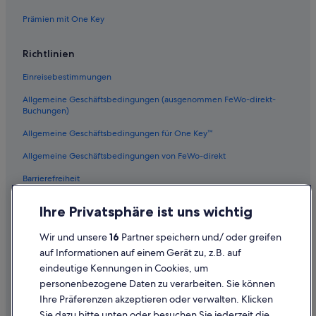
Prämien mit One Key
Richtlinien
Einreisebestimmungen
Allgemeine Geschäftsbedingungen (ausgenommen FeWo-direkt-
Buchungen)
Allgemeine Geschäftsbedingungen für One Key™
Allgemeine Geschäftsbedingungen von FeWo-direkt
Barrierefreiheit
Datenschutz
Ihre Privatsphäre ist uns wichtig
Cookies
Wir und unsere
16
Partner speichern und/ oder greifen
Rechtliche Hinweise/Kontakt
auf Informationen auf einem Gerät zu, z.B. auf
eindeutige Kennungen in Cookies, um
Inhaltsrichtlinien und Melden von Inhalten
personenbezogene Daten zu verarbeiten. Sie können
Ihre Präferenzen akzeptieren oder verwalten. Klicken
Hilfe
Sie dazu bitte unten oder besuchen Sie jederzeit die