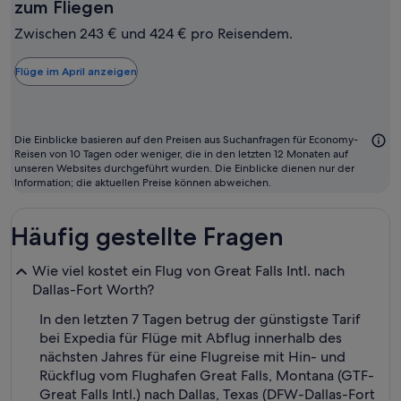
April
zum Fliegen
ist
Zwischen 243 € und 424 € pro Reisendem.
in
der
Flüge im April anzeigen
Regel
der
günstigste
Die Einblicke basieren auf den Preisen aus Suchanfragen für Economy-
Monat
Reisen von 10 Tagen oder weniger, die in den letzten 12 Monaten auf
unseren Websites durchgeführt wurden. Die Einblicke dienen nur der
zum
Information; die aktuellen Preise können abweichen.
Fliegen
Häufig gestellte Fragen
Wie viel kostet ein Flug von Great Falls Intl. nach
Dallas-Fort Worth?
In den letzten 7 Tagen betrug der günstigste Tarif
bei Expedia für Flüge mit Abflug innerhalb des
nächsten Jahres für eine Flugreise mit Hin- und
Rückflug vom Flughafen Great Falls, Montana (GTF-
Great Falls Intl.) nach Dallas, Texas (DFW-Dallas-Fort