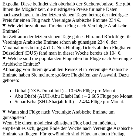
Expedia. Diese befindet sich oberhalb der Suchergebnisse. Sie gibt
Ihnen die Möglichkeit, die niedrigsten Preise für nahe Daten
nachzuschlagen. In den letzten sieben Tagen betrug der niedrigste
Preis für einen Flug nach Vereinigte Arabische Emirate 234 €.
Wie viel bezahlt man für einen Flug nach Vereinigte Arabische
Emirate?
Im Zeitraum der letzten sieben Tage gab es Hin- und Rückflüge für
Vereinigte Arabische Emirate schon ab günstigen 234 €; der
Maximalpreis betrug 451 €. Nur-Hinflug-Tickets ab dem Flughafen
Düsseldorf (DUS) fand man in dieser Woche bereits ab 104 €.
Welche sind die populärsten Flughäfen für Flüge nach Vereinigte
Arabische Emirate?
Abhängig von Ihrem gewählten Reiseziel in Vereinigte Arabische
Emirate haben Sie mehrere größere Flughäfen zur Auswahl. Dazu
gehören:
Dubai (DXB-Dubai Intl.) – 10.626 Flüge pro Monat.
Abu Dhabi (AUH-Abu Dhabi Intl.) – 2.685 Flüge pro Monat.
Schardscha (SHJ-Sharjah Intl.) – 2.494 Flüge pro Monat.
Wann sind Flüge nach Vereinigte Arabische Emirate am
günstigsten?
Wenn Sie einen möglichst günstigen Flug buchen möchten,
empfiehlt es sich, gegen Ende der Woche nach Vereinigte Arabische
Emirate zu fliegen. Für gewöhnlich sind Flüge an einem Freitag