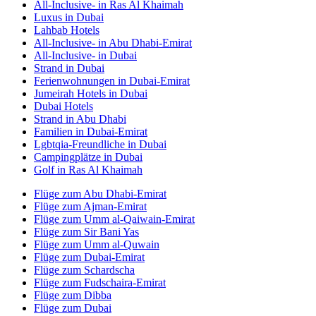
All-Inclusive- in Ras Al Khaimah
Luxus in Dubai
Lahbab Hotels
All-Inclusive- in Abu Dhabi-Emirat
All-Inclusive- in Dubai
Strand in Dubai
Ferienwohnungen in Dubai-Emirat
Jumeirah Hotels in Dubai
Dubai Hotels
Strand in Abu Dhabi
Familien in Dubai-Emirat
Lgbtqia-Freundliche in Dubai
Campingplätze in Dubai
Golf in Ras Al Khaimah
Flüge zum Abu Dhabi-Emirat
Flüge zum Ajman-Emirat
Flüge zum Umm al-Qaiwain-Emirat
Flüge zum Sir Bani Yas
Flüge zum Umm al-Quwain
Flüge zum Dubai-Emirat
Flüge zum Schardscha
Flüge zum Fudschaira-Emirat
Flüge zum Dibba
Flüge zum Dubai