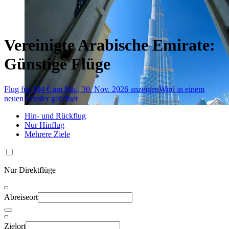
Vereinigte Arabische Emirate:
Günstige Flüge
Flug für 104 € am Mo., 30. Nov. 2026 anzeigen
Wird in einem
neuen Fenster geöffnet
Hin- und Rückflug
Nur Hinflug
Mehrere Ziele
Nur Direktflüge
Abreiseort
Zielort