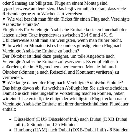
oder Samstag am billigsten. Flüge an einem Montag sind
typischerweise am teuersten. Das liegt vermutlich daran, dass viele
Reisende gerne zum Wochenstart verreisen.
Wie viel bezahlt man für ein Ticket für einen Flug nach Vereinigte
Arabische Emirate?
Flugtickets für Vereinigte Arabische Emirate kosteten innerhalb der
letzten sieben Tage irgendetwas zwischen 234 € und 451 €.
Üblicherweise zahlt man am wenigsten, wenn man früher bucht.
In welchen Monaten ist es besonders günstig, einen Flug nach
Vereinigte Arabische Emirate zu buchen?
Der Oktober ist ideal dazu geeignet, um tolle Angebote nach
Vereinigte Arabische Emirate zu reservieren. Es empfiehlt sich
außerdem, die im Allgemeinen eher teureren Monate Juli und
Oktober (können je nach Reiseziel und Kontinent variieren) zu
vermeiden.
Wie lange dauert der Flug nach Vereinigte Arabische Emirate?
Das hängt davon ab, für welchen Abflughafen Sie sich entscheiden.
Damit Sie sich eine ungefähre Vorstellung machen können, haben
wir eine Liste erstellt, die einige der wichtigsten Flugstrecken nach
Vereinigte Arabische Emirate mit ihrer durchschnittlichen Flugdauer
enthält:
Düsseldorf (DUS-Düsseldorf Intl.) nach Dubai (DXB-Dubai
Intl.) - 6 Stunden und 25 Minuten
Hamburg (HAM) nach Dubai (DXB-Dubai Intl.) - 6 Stunden