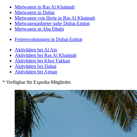
Mietwagen in Ras Al Khaimah
Mietwagen in Dubai
Mietwagen von Hertz in Ras Al Khaimah
Mietwagenanbieter nahe Dubai-Emirat
Mietwagen in Abu Dhabi
Ferienwohnungen in Dubai-Emirat
Aktivitäten bei Al Ain
Aktivitäten bei Ras Al Khaimah
Aktivitäten bei Khor Fakkan
Aktivitäten bei Dubai
Aktivitäten bei Ajman
* Verfügbar für Expedia-Mitglieder.