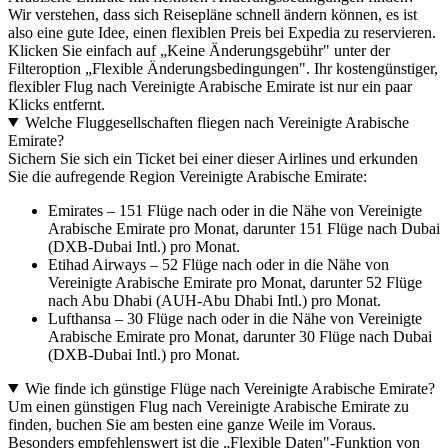
Wir verstehen, dass sich Reisepläne schnell ändern können, es ist
also eine gute Idee, einen flexiblen Preis bei Expedia zu reservieren.
Klicken Sie einfach auf „Keine Änderungsgebühr" unter der
Filteroption „Flexible Änderungsbedingungen". Ihr kostengünstiger,
flexibler Flug nach Vereinigte Arabische Emirate ist nur ein paar
Klicks entfernt.
Welche Fluggesellschaften fliegen nach Vereinigte Arabische
Emirate?
Sichern Sie sich ein Ticket bei einer dieser Airlines und erkunden
Sie die aufregende Region Vereinigte Arabische Emirate:
Emirates – 151 Flüge nach oder in die Nähe von Vereinigte
Arabische Emirate pro Monat, darunter 151 Flüge nach Dubai
(DXB-Dubai Intl.) pro Monat.
Etihad Airways – 52 Flüge nach oder in die Nähe von
Vereinigte Arabische Emirate pro Monat, darunter 52 Flüge
nach Abu Dhabi (AUH-Abu Dhabi Intl.) pro Monat.
Lufthansa – 30 Flüge nach oder in die Nähe von Vereinigte
Arabische Emirate pro Monat, darunter 30 Flüge nach Dubai
(DXB-Dubai Intl.) pro Monat.
Wie finde ich günstige Flüge nach Vereinigte Arabische Emirate?
Um einen günstigen Flug nach Vereinigte Arabische Emirate zu
finden, buchen Sie am besten eine ganze Weile im Voraus.
Besonders empfehlenswert ist die „Flexible Daten"-Funktion von