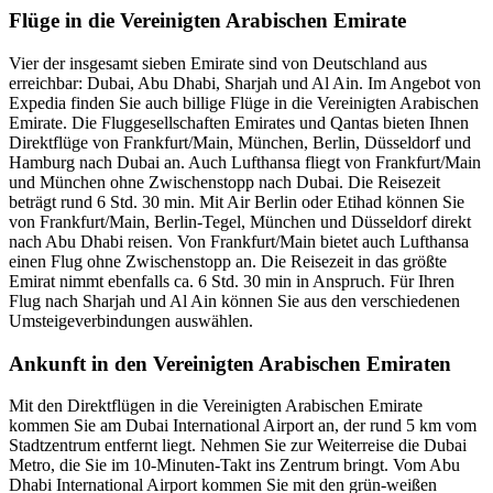
Flüge in die Vereinigten Arabischen Emirate
Vier der insgesamt sieben Emirate sind von Deutschland aus
erreichbar: Dubai, Abu Dhabi, Sharjah und Al Ain. Im Angebot von
Expedia finden Sie auch billige Flüge in die Vereinigten Arabischen
Emirate. Die Fluggesellschaften Emirates und Qantas bieten Ihnen
Direktflüge von Frankfurt/Main, München, Berlin, Düsseldorf und
Hamburg nach Dubai an. Auch Lufthansa fliegt von Frankfurt/Main
und München ohne Zwischenstopp nach Dubai. Die Reisezeit
beträgt rund 6 Std. 30 min. Mit Air Berlin oder Etihad können Sie
von Frankfurt/Main, Berlin-Tegel, München und Düsseldorf direkt
nach Abu Dhabi reisen. Von Frankfurt/Main bietet auch Lufthansa
einen Flug ohne Zwischenstopp an. Die Reisezeit in das größte
Emirat nimmt ebenfalls ca. 6 Std. 30 min in Anspruch. Für Ihren
Flug nach Sharjah und Al Ain können Sie aus den verschiedenen
Umsteigeverbindungen auswählen.
Ankunft in den Vereinigten Arabischen Emiraten
Mit den Direktflügen in die Vereinigten Arabischen Emirate
kommen Sie am Dubai International Airport an, der rund 5 km vom
Stadtzentrum entfernt liegt. Nehmen Sie zur Weiterreise die Dubai
Metro, die Sie im 10-Minuten-Takt ins Zentrum bringt. Vom Abu
Dhabi International Airport kommen Sie mit den grün-weißen