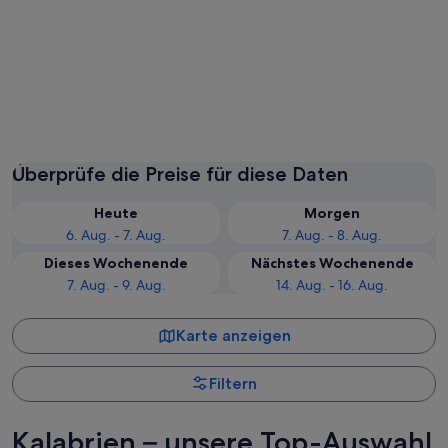
Tropea
Scilla
Überprüfe die Preise für diese Daten
Heute
Morgen
6. Aug. - 7. Aug.
7. Aug. - 8. Aug.
Dieses Wochenende
Nächstes Wochenende
7. Aug. - 9. Aug.
14. Aug. - 16. Aug.
Karte anzeigen
Filtern
Kalabrien – unsere Top-Auswahl