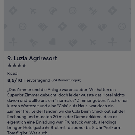
u
e
s
n
s
t
m
i
o
F
u
,
1
n
n
r
n
a
0
e
a
e
d
l
U
r
l
i
h
l
h
M
w
z
i
e
r
i
a
e
l
r
n
n
r
i
f
d
i
i
s
t
s
i
c
-
e
a
b
n
h
S
h
k
Luzia Agriresort
9. Luzia Agriresort
e
g
n
u
r
t
r
s
4.0-
i
i
n
i
e
b
Sterne-
c
t
e
v
Ricadi
i
e
h
e
t
Unterkunft
i
t
n
8.6
8,6/10
Hervorragend
(24 Bewertungen)
t
)
t
t
e
ö
von
g
.
.
„
ä
„Das Zimmer und die Anlage waren sauber. Wir hatten ein
s
t
10,
e
A
D
D
t
Superior Zimmer gebucht, doch leider wusste das Hotel nichts
S
i
Hervorragend,
s
l
i
a
e
davon und wollte uns ein " normales" Zimmer geben. Nach einer
t
g
(24
ä
l
e
s
n
kurzen Wartezeit und eine "Cola" aufs Haus, war doch ein
a
t
Bewertungen)
u
e
A
Z
w
Zimmer frei. Leider fanden wir die Cola beim Check out auf der
f
m
b
s
n
i
i
Rechnung und mussten 20 min der Dame erklären, dass es
f
a
e
s
l
m
e
eigentlich eine Einladung war. Frühstück war ok, allerdings
,
n
r
e
a
m
T
bringen Hotelgäste ihr Brot mit, da es nur bis 8 Uhr "Vollkorn-
h
e
t
h
g
e
e
Toast" gibt. Was auch ...
e
i