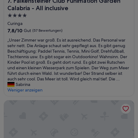
7. Falkensteiner Club Funimation Garden
i
n
d
n
s
m
d
a
Calabria - All inclusive
g
a
m
h
u
e
u
4.0-
e
i
c
s
b
Sterne-
r
l
Curinga
h
i
e
w
Unterkunft
f
d
n
7.8
7,8/10
Gut
(57 Bewertungen)
r
a
r
e
d
von
u
r
e
„
„Unser Zimmer war groß. Es ist ausreichend. Das Personal war
r
p
10,
n
e
i
U
sehr nett. Die Anlage schaut sehr gepflegt aus. Es gibt genug
R
e
Gut,
d
i
c
n
Beschäftigung: Paddel Tennis, Tennis, Mini Golf, Drehfußball,
e
r
(57
d
n
h
s
Tischtennis usw. Es gibt sogar ein Outdoorkino! Wahnsinn. Der
s
f
Bewertungen)
e
T
e
e
Kinder Pool ist groß. Es geht dort rund. Es gibt zwei Rutschen
t
e
r
r
s
r
und einen kleinen Wasserpark zum Spielen. Der Weg zum Meer
a
k
B
a
P
Z
führt durch einen Wald. Ist wunderbar! Der Strand selber ist
u
t
o
u
e
i
auch sehr cool. Das Meer ist toll. Wird gleich mal tief. Die ...
r
R
d
m
r
m
Sabrina
a
i
e
.
s
m
Weniger anzeigen
n
c
n
I
o
e
t
h
i
m
n
r
b
t
Mediterranean Boutique Hotel
m
A
a
w
r
u
Z
p
l
a
e
n
i
r
!
r
i
g
m
i
Z
g
c
W
m
l
i
r
h
e
e
t
m
o
s
s
r