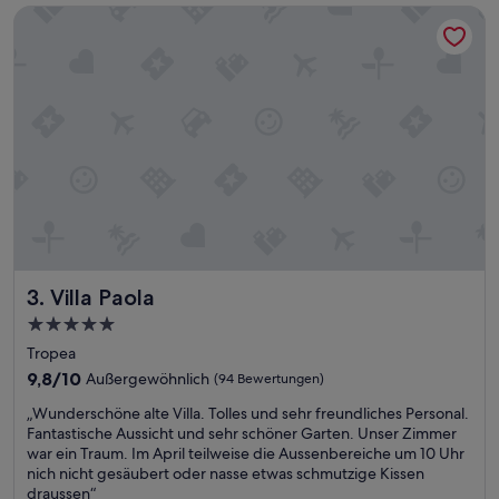
Villa Paola
e
t
i
ü
s
c
t
k
w
g
u
r
n
o
d
ß
e
a
r
r
s
t
c
i
h
g
ö
m
Villa Paola
3. Villa Paola
n
i
,
t
5.0-
s
e
Sterne-
Tropea
a
i
Unterkunft
u
9.8
n
9,8/10
Außergewöhnlich
(94 Bewertungen)
b
von
e
„
„Wunderschöne alte Villa. Tolles und sehr freundliches Personal.
e
10,
r
W
Fantastische Aussicht und sehr schöner Garten. Unser Zimmer
r
Außergewöhnlich,
s
u
war ein Traum. Im April teilweise die Aussenbereiche um 10 Uhr
u
(94
e
n
nich nicht gesäubert oder nasse etwas schmutzige Kissen
n
Bewertungen)
h
d
draussen“
d
r