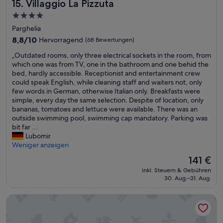
Villaggio La Pizzuta
t
15. Villaggio La Pizzuta
l
.
u
r
i
s
T
E
s
v
m
4.0-
d
r
s
,
e
m
Sterne-
Parghelia
e
o
g
w
r
e
Unterkunft
f
p
i
a
8.8
e
r
8,8/10
Hervorragend
(68 Bewertungen)
e
i
b
r
von
i
w
„
„Outdated rooms, only three electrical sockets in the room, from
k
s
t
d
10,
n
a
O
which one was from TV, one in the bathroom and one behid the
t
.
z
o
Hervorragend,
z
r
u
bed, hardly accessible. Receptionist and entertainment crew
u
T
w
c
(68
e
e
t
could speak English, while cleaning staff and waiters not, only
n
h
e
h
Bewertungen)
l
n
d
few words in German, otherwise Italian only. Breakfasts were
d
e
i
e
t
z
a
simple, every day the same selection. Despite of location, only
e
r
R
i
A
w
t
bananas, tomatoes and lettuce were available. There was an
s
o
u
n
m
a
e
outside swimming pool, swimming cap mandatory. Parking was
g
o
t
Z
e
r
d
bit far ...
i
m
s
i
i
s
r
Lubomir
b
s
c
m
s
a
o
Weniger anzeigen
t
w
h
m
e
u
o
k
e
e
e
n
b
Der
141 €
m
e
r
n
r
i
e
Preis
inkl. Steuern & Gebühren
s
i
e
u
f
m
r
beträgt
30. Aug.–31. Aug.
,
n
c
n
r
Z
,
141 €
o
e
l
d
e
i
a
Infinity Resort Tropea
n
R
e
e
i
m
b
l
e
a
i
.
m
e
y
p
n
n
L
e
r