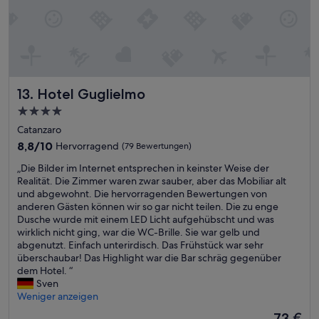
l
a
w
,
n
u
l
n
i
s
s
s
t
d
e
e
s
w
e
u
r
h
e
.
u
f
i
r
h
E
n
e
g
g
r
s
s
r
.
u
w
g
e
i
Hotel Guglielmo
M
13. Hotel Guglielmo
t
o
i
i
s
a
e
4.0-
h
b
n
t
n
L
Sterne-
l
t
"
s
Catanzaro
k
a
f
s
n
Unterkunft
e
a
g
8.8
8,8/10
Hervorragend
(79 Bewertungen)
ü
o
o
h
n
e
von
h
g
r
r
„
„Die Bilder im Internet entsprechen in keinster Weise der
n
“
10,
l
a
m
g
D
Realität. Die Zimmer waren zwar sauber, aber das Mobiliar alt
w
Hervorragend,
e
r
a
r
i
und abgewohnt. Die hervorragenden Bewertungen von
u
(79
n
e
l
o
e
anderen Gästen können wir so gar nicht teilen. Die zu enge
n
Bewertungen)
l
i
e
b
B
Dusche wurde mit einem LED Licht aufgehübscht und was
d
a
n
s
s
i
wirklich nicht ging, war die WC-Brille. Sie war gelb und
e
s
O
"
t
l
abgenutzt. Einfach unterirdisch. Das Frühstück war sehr
r
s
u
Z
e
d
überschaubar! Das Highlight war die Bar schräg gegenüber
b
e
t
i
i
e
dem Hotel. “
a
n
d
m
n
r
Sven
r
.
o
m
i
i
Weniger anzeigen
A
E
o
e
g
m
u
Der
73 €
s