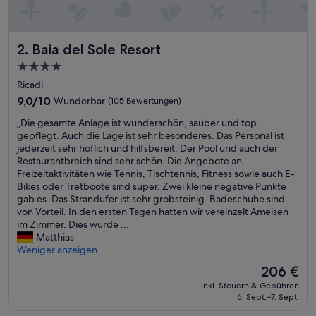
s
S
p
Baia del Sole Resort
2. Baia del Sole Resort
a
i
4.0-
s
Sterne-
Ricadi
t
Unterkunft
s
9.0
9,0/10
Wunderbar
(105 Bewertungen)
e
von
„
„Die gesamte Anlage ist wunderschön, sauber und top
h
10,
D
gepflegt. Auch die Lage ist sehr besonderes. Das Personal ist
r
Wunderbar,
i
jederzeit sehr höflich und hilfsbereit. Der Pool und auch der
s
(105
e
Restaurantbreich sind sehr schön. Die Angebote an
c
Bewertungen)
g
Freizeitaktivitäten wie Tennis, Tischtennis, Fitness sowie auch E-
h
e
Bikes oder Tretboote sind super. Zwei kleine negative Punkte
ö
s
gab es. Das Strandufer ist sehr grobsteinig. Badeschuhe sind
n
a
von Vorteil. In den ersten Tagen hatten wir vereinzelt Ameisen
,
m
im Zimmer. Dies wurde ...
d
t
Matthias
a
e
Weniger anzeigen
s
A
F
Der
206 €
n
r
Preis
inkl. Steuern & Gebühren
l
ü
beträgt
6. Sept.–7. Sept.
a
h
206 €
g
s