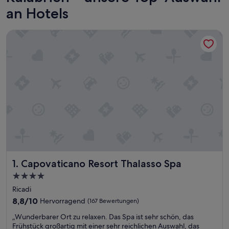
an Hotels
Capovaticano Resort Thalasso Spa
Capovaticano Resort Thalasso Spa
1. Capovaticano Resort Thalasso Spa
4.0-
Sterne-
Ricadi
Unterkunft
8.8
8,8/10
Hervorragend
(167 Bewertungen)
von
„
„Wunderbarer Ort zu relaxen. Das Spa ist sehr schön, das
10,
W
Frühstück großartig mit einer sehr reichlichen Auswahl, das
Hervorragend,