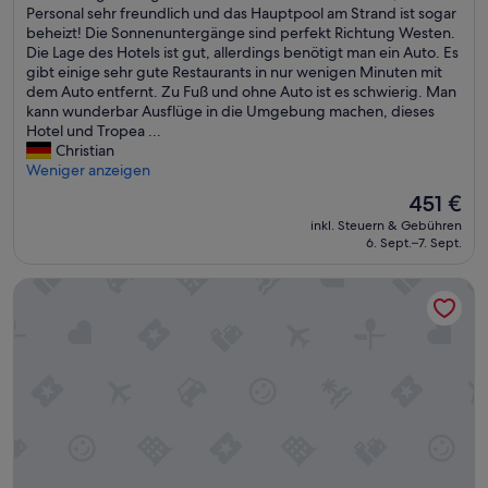
u
Personal sehr freundlich und das Hauptpool am Strand ist sogar
(167
n
beheizt! Die Sonnenuntergänge sind perfekt Richtung Westen.
Bewertungen)
d
Die Lage des Hotels ist gut, allerdings benötigt man ein Auto. Es
e
gibt einige sehr gute Restaurants in nur wenigen Minuten mit
r
dem Auto entfernt. Zu Fuß und ohne Auto ist es schwierig. Man
b
kann wunderbar Ausflüge in die Umgebung machen, dieses
a
Hotel und Tropea ...
r
Christian
e
Weniger anzeigen
r
Der
451 €
O
Preis
inkl. Steuern & Gebühren
r
beträgt
6. Sept.–7. Sept.
t
451 €
z
Baia del Sole Resort
u
r
e
l
a
x
e
n
.
D
a