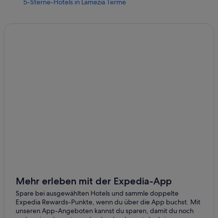
5-Sterne-Hotels in Lamezia Terme
Strand in Tropea
4-Sterne-Hotels in Soverato
B&B in Marina di Schiavonea
Ferienwohnungen in Marina di Strongoli
Best Western Hotels in Corigliano Calabro
Nh Hotels in Reggio Calabria
Lago Hotels
Strand in Scilla
Accor Hotels in Cosenza
5-Sterne-Hotels in Pizzo
5-Sterne-Hotels in Tropea
Tropea Hotels
Mehr erleben mit der Expedia-App
5-Sterne-Hotels in Reggio Calabria
Spare bei ausgewählten Hotels und sammle doppelte
Expedia Rewards-Punkte, wenn du über die App buchst. Mit
Campingplätze in Marina di Schiavonea
unseren App-Angeboten kannst du sparen, damit du noch