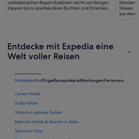
süditalienischen Region Kalabrien reicht von felsigen
Wanderweg
Klippen bis zu spektakulären Buchten und Stränden.
Wasser, b
aus dem M
Entdecke mit Expedia eine
Welt voller Reisen
Unterkünfte
Flüge
Reisepakete
Mietwagen
Ferienwohnung
Cariati Hotels
Scilla Hotels
Strand in Lamezia Terme
Marriott Hotels & Resorts in Aieta
Strand in Pizzo