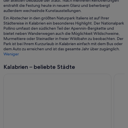
der ältesten Gebäude der Stadt. Nach mehreren Renovierungen
erstrahlt die Festung heute in neuem Glanz und beherbergt
außerdem wechselnde Kunstausstellungen.
Ein Abstecher in den größten Naturpark Italiens ist auf Ihrer
Städtereise in Kalabrien ein besonderes Highlight. Der Nationalpark
Pollino umfasst den südlichen Teil der Apennin-Bergkette und
bietet neben Wanderwegen auch die Möglichkeit Wildschweine,
Murmeltiere oder Steinadler in freier Wildbahn zu beobachten. Der
Park ist bei Ihrem Kurzurlaub in Kalabrien einfach mit dem Bus oder
dem Auto zu erreichen und ist das gesamte Jahr über zugänglich.
Weniger
Kalabrien – beliebte Städte