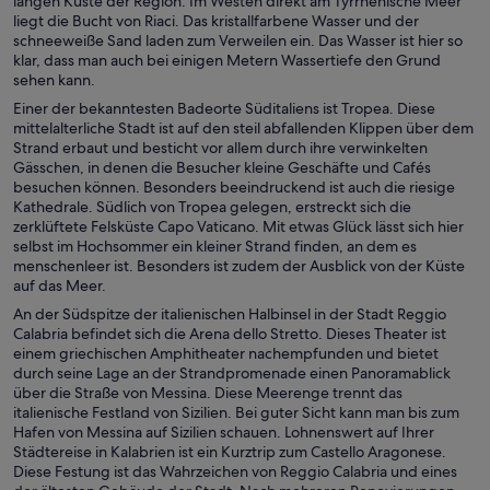
langen Küste der Region. Im Westen direkt am Tyrrhenische Meer
liegt die Bucht von Riaci. Das kristallfarbene Wasser und der
schneeweiße Sand laden zum Verweilen ein. Das Wasser ist hier so
klar, dass man auch bei einigen Metern Wassertiefe den Grund
sehen kann.
Einer der bekanntesten Badeorte Süditaliens ist Tropea. Diese
mittelalterliche Stadt ist auf den steil abfallenden Klippen über dem
Strand erbaut und besticht vor allem durch ihre verwinkelten
Gässchen, in denen die Besucher kleine Geschäfte und Cafés
besuchen können. Besonders beeindruckend ist auch die riesige
Kathedrale. Südlich von Tropea gelegen, erstreckt sich die
zerklüftete Felsküste Capo Vaticano. Mit etwas Glück lässt sich hier
selbst im Hochsommer ein kleiner Strand finden, an dem es
menschenleer ist. Besonders ist zudem der Ausblick von der Küste
auf das Meer.
An der Südspitze der italienischen Halbinsel in der Stadt Reggio
Calabria befindet sich die Arena dello Stretto. Dieses Theater ist
einem griechischen Amphitheater nachempfunden und bietet
durch seine Lage an der Strandpromenade einen Panoramablick
über die Straße von Messina. Diese Meerenge trennt das
italienische Festland von Sizilien. Bei guter Sicht kann man bis zum
Hafen von Messina auf Sizilien schauen. Lohnenswert auf Ihrer
Städtereise in Kalabrien ist ein Kurztrip zum Castello Aragonese.
Diese Festung ist das Wahrzeichen von Reggio Calabria und eines