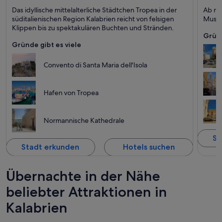
Tropea
Catanz
Das idyllische mittelalterliche Städtchen Tropea in der
Ab na
Meer, Luxus und Kleinstadt
Freund
süditalienischen Region Kalabrien reicht von felsigen
Musee
Klippen bis zu spektakulären Buchten und Stränden.
Gründ
Gründe gibt es viele
Convento di Santa Maria dell'Isola
Hafen von Tropea
Normannische Kathedrale
St
Stadt erkunden
Hotels suchen
Übernachte in der Nähe
beliebter Attraktionen in
Kalabrien