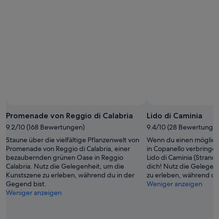
Foto von Paolo Ciafardini
Öffentliches
Foto
Promenade von Reggio di Calabria
Lido di Caminia
von
9.2/10 (168 Bewertungen)
9.4/10 (28 Bewertunge
Paolo
Staune über die vielfältige Pflanzenwelt von
Wenn du einen möglich
Ciafardini
Promenade von Reggio di Calabria, einer
in Copanello verbringen
bezaubernden grünen Oase in Reggio
Lido di Caminia (Strand)
Calabria. Nutz die Gelegenheit, um die
dich! Nutz die Gelegen
Kunstszene zu erleben, während du in der
zu erleben, während du
Gegend bist.
Weniger anzeigen
Weniger anzeigen