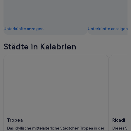
Unterkünfte anzeigen
Unterkünfte anzeigen
Städte in Kalabrien
Tropea
Ricadi
Das idyllische mittelalterliche Städtchen Tropea in der
Dieses St