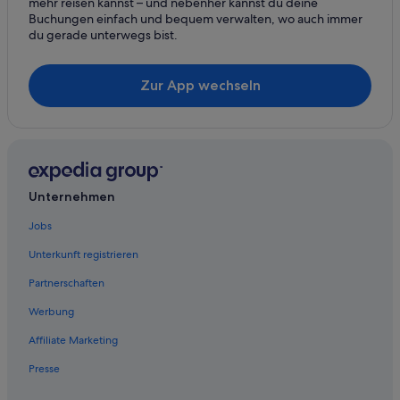
mehr reisen kannst – und nebenher kannst du deine
Ferienwohnungen in Tropea
Buchungen einfach und bequem verwalten, wo auch immer
Mongiana Hotels
du gerade unterwegs bist.
All-Inclusive- in Tropea
Zur App wechseln
Ferienwohnungen in Reggio Calabria
Marriott Hotels & Resorts in Platania
Unternehmen
Jobs
Unterkunft registrieren
Partnerschaften
Werbung
Affiliate Marketing
Presse