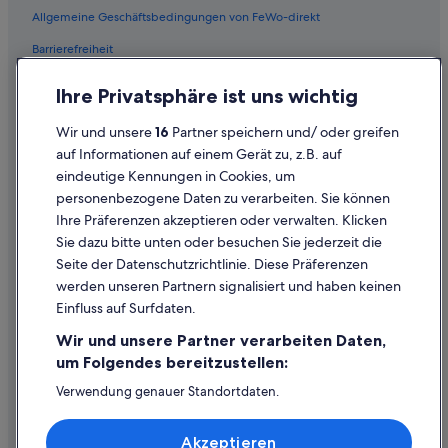
Allgemeine Geschäftsbedingungen von FeWo-direkt
Barrierefreiheit
Datenschutz
Ihre Privatsphäre ist uns wichtig
Cookies
Wir und unsere
16
Partner speichern und/ oder greifen
Rechtliche Hinweise/Kontakt
auf Informationen auf einem Gerät zu, z.B. auf
eindeutige Kennungen in Cookies, um
Inhaltsrichtlinien und Melden von Inhalten
personenbezogene Daten zu verarbeiten. Sie können
Ihre Präferenzen akzeptieren oder verwalten. Klicken
Hilfe
Sie dazu bitte unten oder besuchen Sie jederzeit die
Hilfe
Seite der Datenschutzrichtlinie. Diese Präferenzen
werden unseren Partnern signalisiert und haben keinen
Flug stornieren
Einfluss auf Surfdaten.
Hotel- oder Ferienunterkunftsbuchung stornieren
Wir und unsere Partner verarbeiten Daten,
Rückerstattungsdauer
um Folgendes bereitzustellen:
Expedia-Gutschein einlösen
Verwendung genauer Standortdaten.
Endgeräteeigenschaften zur Identifikation aktiv abfragen.
Internationale Reisedokumente
Speichern von oder Zugriff auf Informationen auf einem
Akzeptieren
Endgerät. Personalisierte Werbung und Inhalte, Messung