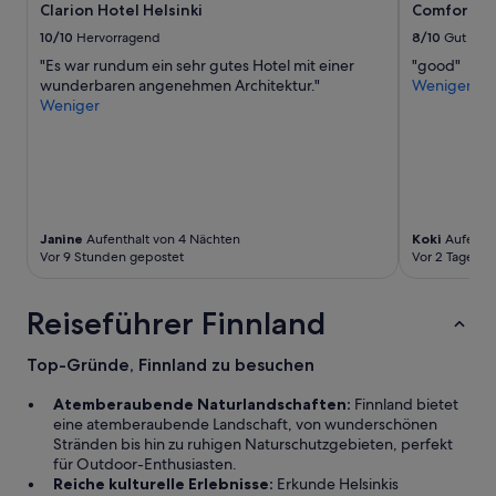
Clarion Hotel Helsinki
Comfort Ho
10/10
Hervorragend
8/10
Gut
"Es war rundum ein sehr gutes Hotel mit einer
"good"
wunderbaren angenehmen Architektur."
Weniger
Weniger
Janine
Aufenthalt von 4 Nächten
Koki
Aufentha
Vor 9 Stunden gepostet
Vor 2 Tagen g
Reiseführer Finnland
Top-Gründe, Finnland zu besuchen
Atemberaubende Naturlandschaften:
Finnland bietet
eine atemberaubende Landschaft, von wunderschönen
Stränden bis hin zu ruhigen Naturschutzgebieten, perfekt
für Outdoor-Enthusiasten.
Reiche kulturelle Erlebnisse:
Erkunde Helsinkis