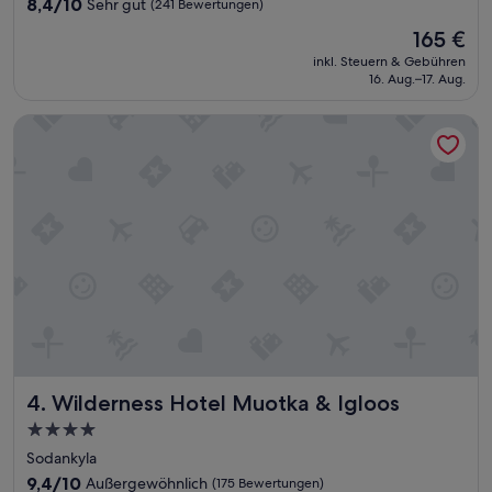
m
8.4
8,4/10
Sehr gut
(241 Bewertungen)
e
von
Der
165 €
B
10,
Preis
e
Sehr
inkl. Steuern & Gebühren
beträgt
t
16. Aug.–17. Aug.
gut,
165 €
t
(241
e
Bewertungen)
Wilderness Hotel Muotka & Igloos
n
,
r
e
i
c
h
h
a
l
t
i
g
e
Wilderness Hotel Muotka & Igloos
4. Wilderness Hotel Muotka & Igloos
s
4.0-
F
Sterne-
r
Sodankyla
ü
Unterkunft
9.4
9,4/10
Außergewöhnlich
(175 Bewertungen)