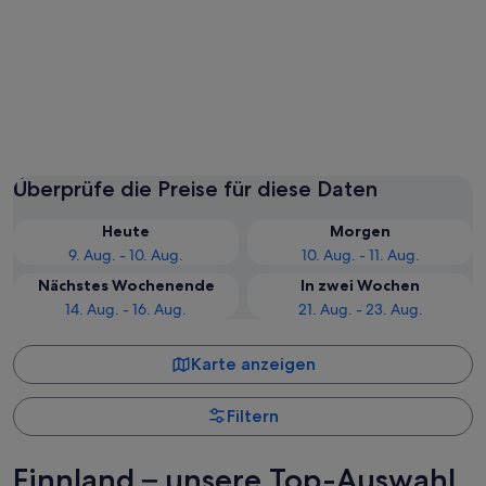
Rovaniemi
Helsinki
Überprüfe die Preise für diese Daten
Heute
Morgen
9. Aug. - 10. Aug.
10. Aug. - 11. Aug.
Nächstes Wochenende
In zwei Wochen
14. Aug. - 16. Aug.
21. Aug. - 23. Aug.
Karte anzeigen
Filtern
Finnland – unsere Top-Auswahl