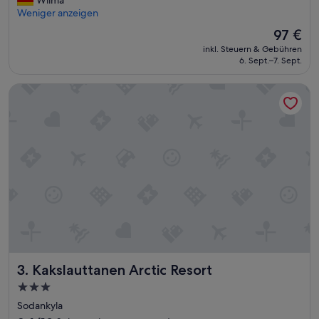
(2.240
h
Weniger anzeigen
Bewertungen)
ö
Der
97 €
n
Preis
inkl. Steuern & Gebühren
e
beträgt
6. Sept.–7. Sept.
s
97 €
r
Kakslauttanen Arctic Resort
u
h
i
g
e
s
Z
i
m
m
e
r
,
b
Kakslauttanen Arctic Resort
3. Kakslauttanen Arctic Resort
e
q
3.0-
u
Sterne-
Sodankyla
e
Unterkunft