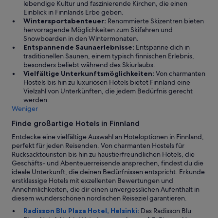
lebendige Kultur und faszinierende Kirchen, die einen
Einblick in Finnlands Erbe geben.
Wintersportabenteuer:
Renommierte Skizentren bieten
hervorragende Möglichkeiten zum Skifahren und
Snowboarden in den Wintermonaten.
Entspannende Saunaerlebnisse:
Entspanne dich in
traditionellen Saunen, einem typisch finnischen Erlebnis,
besonders beliebt während des Skiurlaubs.
Vielfältige Unterkunftsmöglichkeiten:
Von charmanten
Hostels bis hin zu luxuriösen Hotels bietet Finnland eine
Vielzahl von Unterkünften, die jedem Bedürfnis gerecht
werden.
Weniger
Finde großartige Hotels in Finnland
Entdecke eine vielfältige Auswahl an Hoteloptionen in Finnland,
perfekt für jeden Reisenden. Von charmanten Hostels für
Rucksacktouristen bis hin zu haustierfreundlichen Hotels, die
Geschäfts- und Abenteuerreisende ansprechen, findest du die
ideale Unterkunft, die deinen Bedürfnissen entspricht. Erkunde
erstklassige Hotels mit exzellenten Bewertungen und
Annehmlichkeiten, die dir einen unvergesslichen Aufenthalt in
diesem wunderschönen nordischen Reiseziel garantieren.
Radisson Blu Plaza Hotel, Helsinki:
Das Radisson Blu