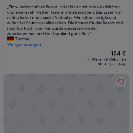
h
von
s
„
„Ein wunderschönes Resort in der Natur mit tollen Aktivitäten
10,
t
E
und einem sehr netten Team in allen Bereichen. Das Essen war
Außergewöhnlich,
ü
i
richtig lecker und absolut Vielseitig. Wir hatten ein Iglo und
(175
c
n
außer der Sauna war alles schön. Die Kosten für das Resort sind
Bewertungen)
k
w
natürlich hoch, aber wir würden jederzeit wieder
s
u
zurückkommen und hier Lappland genießen.“
b
n
Thomas
u
d
Weniger anzeigen
f
e
Der
154 €
f
r
Preis
e
inkl. Steuern & Gebühren
s
beträgt
30. Aug.–31. Aug.
t
c
154 €
“
h
Santa Claus Holiday Village
ö
n
e
s
R
e
s
o
r
t
i