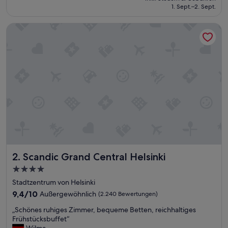
beträgt
1. Sept.–2. Sept.
(174
254 €
Bewertungen)
Scandic Grand Central Helsinki
Scandic Grand Central Helsinki
2. Scandic Grand Central Helsinki
4.0-
Sterne-
Stadtzentrum von Helsinki
Unterkunft
9.4
9,4/10
Außergewöhnlich
(2.240 Bewertungen)
von
„
„Schönes ruhiges Zimmer, bequeme Betten, reichhaltiges
10,
S
Frühstücksbuffet“
Außergewöhnlich,
c
Wilma