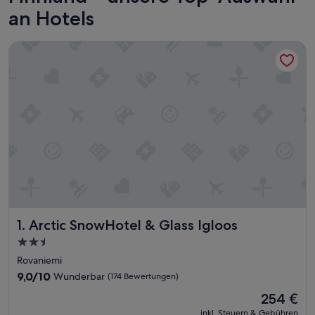
an Hotels
Arctic SnowHotel & Glass Igloos
Arctic SnowHotel & Glass Igloos
1. Arctic SnowHotel & Glass Igloos
2.5-
Sterne-
Rovaniemi
Unterkunft
9.0
9,0/10
Wunderbar
(174 Bewertungen)
von
Der
254 €
10,
Preis
Wunderbar,
inkl. Steuern & Gebühren