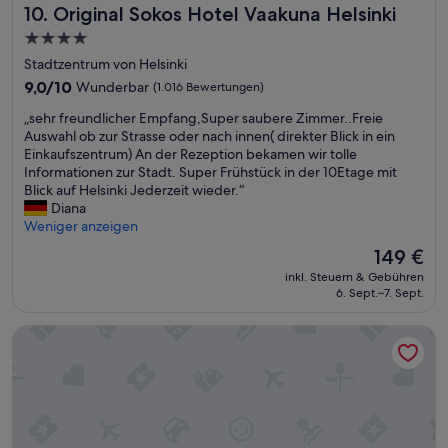
Original Sokos Hotel Vaakuna Helsinki
10. Original Sokos Hotel Vaakuna Helsinki
g
l
e
e
4.0-
r
s
Sterne-
Stadtzentrum von Helsinki
e
s
Unterkunft
i
9.0
9,0/10
Wunderbar
(1.016 Bewertungen)
c
n
von
h
„
„sehr freundlicher Empfang,Super saubere Zimmer..Freie
i
10,
ö
s
Auswahl ob zur Strasse oder nach innen( direkter Blick in ein
g
Wunderbar,
n
e
Einkaufszentrum) An der Rezeption bekamen wir tolle
t
(1.016
.
h
Informationen zur Stadt. Super Frühstück in der 10Etage mit
,
Bewertungen)
D
r
Blick auf Helsinki Jederzeit wieder.“
d
i
f
Diana
e
e
r
Weniger anzeigen
r
K
e
B
o
Der
149 €
u
o
s
Preis
inkl. Steuern & Gebühren
n
d
t
beträgt
6. Sept.–7. Sept.
d
e
e
149 €
l
n
n
Scandic Helsinki Station
i
w
f
c
ä
ü
h
h
r
e
r
d
r
e
a
E
n
s
m
d