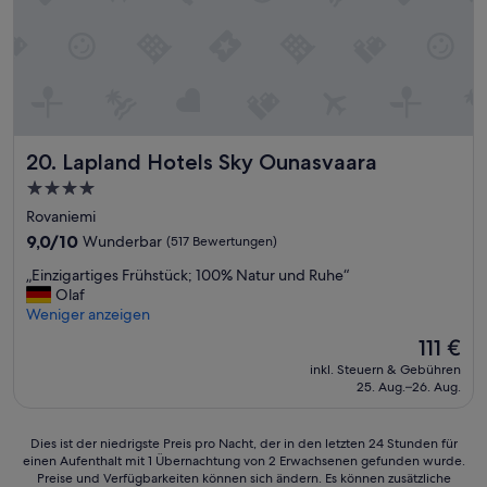
c
f
a
t
t
e
i
o
o
f
n
f
.
e
“
n
Lapland Hotels Sky Ounasvaara
20. Lapland Hotels Sky Ounasvaara
s
4.0-
i
Sterne-
c
Rovaniemi
h
Unterkunft
9.0
9,0/10
Wunderbar
(517 Bewertungen)
t
von
l
„
„Einzigartiges Frühstück; 100% Natur und Ruhe“
10,
i
E
Olaf
Wunderbar,
c
i
Weniger anzeigen
(517
h
n
Bewertungen)
Der
111 €
m
z
Preis
i
inkl. Steuern & Gebühren
i
beträgt
25. Aug.–26. Aug.
t
g
111 €
W
a
a
r
Dies
Dies ist der niedrigste Preis pro Nacht, der in den letzten 24 Stunden für
s
t
einen Aufenthalt mit 1 Übernachtung von 2 Erwachsenen gefunden wurde.
ist
s
i
Preise und Verfügbarkeiten können sich ändern. Es können zusätzliche
der