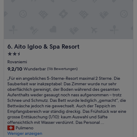
g
ä
i
t
b
e
t
n
'
u
s
n
n
d
i
e
Aito Igloo & Spa Resort
6. Aito Igloo & Spa Resort
c
i
h
n
2.5-
t
e
Sterne-
Rovaniemi
s
m
Unterkunft
a
9.2
s
9,2/10
Wunderbar
(116 Bewertungen)
u
von
e
„
„Für ein angebliches 5-Sterne-Resort maximal 2 Sterne. Die
s
10,
h
F
Sauberkeit war inakzeptabel: Das Zimmer wurde nur sehr
z
Wunderbar,
r
ü
oberflächlich gereinigt, der Boden während des gesamten
u
(116
n
r
Aufenthalts weder gesaugt noch nass aufgenommen – trotz
s
Bewertungen)
e
e
Schnee und Schmutz. Das Bett wurde lediglich „gemacht“, die
e
t
i
Bettwäsche jedoch nie gewechselt. Auch der Teppich im
t
t
n
Empfangsbereich war ständig dreckig. Das Frühstück war eine
z
e
a
grosse Enttäuschung (1/10): kaum Auswahl und Säfte
e
n
n
offensichtlich mit Wasser verdünnt. Das Personal ...
n
T
g
Pulimeno
.
e
e
Weniger anzeigen
D
a