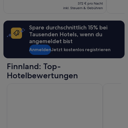
.
R
beträgt
Preis
372 € pro Nacht
können
u
744 €.
inkl. Steuern & Gebühren
war
zusätzliche
h
954 €,
Bedingungen
e
siehe
gelten.
“
weitere
Spare durchschnittlich 15% bei
Informationen
Tausenden Hotels, wenn du
zum
Standardpreis.
angemeldet bist
Anmelden
Jetzt kostenlos registrieren
Finnland: Top-
Hotelbewertungen
Clarion Hotel Helsinki
Comfort Hot