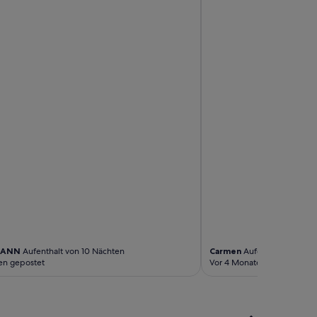
HANN
Aufenthalt von 10 Nächten
Carmen
Aufenthalt von 1 N
en gepostet
Vor 4 Monaten gepostet