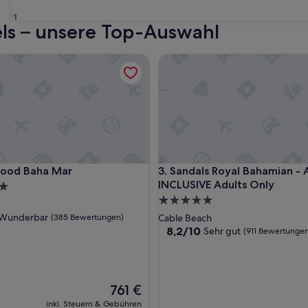
31
els – unsere Top-Auswahl
d Baha Mar
Sandals Royal Bahamian - ALL
d Baha Mar
Sandals Royal Bahamian - ALL
wood Baha Mar
3. Sandals Royal Bahamian - 
INCLUSIVE Adults Only
5.0-
Sterne-
ft
Wunderbar
(385 Bewertungen)
Cable Beach
Unterkunft
8.2
8,2/10
Sehr gut
(911 Bewertunge
von
ar,
10,
Sehr
ngen)
gut,
Der
761 €
(911
Preis
Bewertungen)
inkl. Steuern & Gebühren