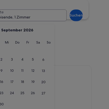
se Island
te
Suchen
eisende, 1 Zimmer
September 2026
g
ienstag
Mittwoch
Donnerstag
Freitag
Samstag
Sonntag
Mi
Do
Fr
Sa
So
2
3
4
5
6
dise Island
9
10
11
12
13
16
17
18
19
20
23
24
25
26
27
30
Karte anzeigen