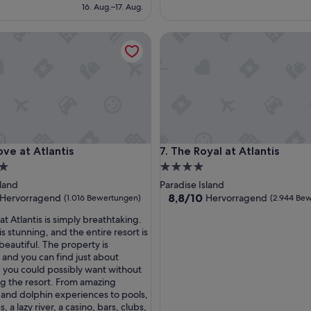
beträgt
16. Aug.–17. Aug.
761 €
at Atlantis
The Royal at Atlantis
at Atlantis
The Royal at Atlantis
ove at Atlantis
7. The Royal at Atlantis
4.0-
Sterne-
sland
Paradise Island
ft
Unterkunft
8.8
8,8/10
Hervorragend
Hervorragend
(1.016 Bewertungen)
(2.944 Be
von
t Atlantis is simply breathtaking.
10,
s stunning, and the entire resort is
agend,
Hervorragend,
beautiful. The property is
(2.944
and you can find just about
ngen)
Bewertungen)
 you could possibly want without
ng the resort. From amazing
and dolphin experiences to pools,
, a lazy river, a casino, bars, clubs,