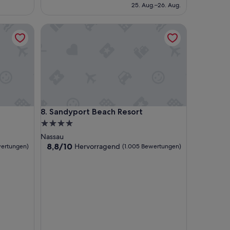
beträgt
25. Aug.–26. Aug.
309 €
Sandyport Beach Resort
Sandyport Beach Resort
8. Sandyport Beach Resort
4.0-
Sterne-
Nassau
Unterkunft
8.8
8,8/10
Hervorragend
wertungen)
(1.005 Bewertungen)
von
10,
Hervorragend,
(1.005
Bewertungen)