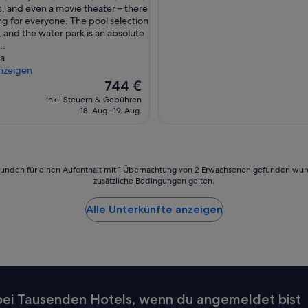
s, and even a movie theater – there
ng for everyone. The pool selection
c, and the water park is an absolute
..
na
nzeigen
Der
744 €
Preis
inkl. Steuern & Gebühren
beträgt
18. Aug.–19. Aug.
744 €
24 Stunden für einen Aufenthalt mit 1 Übernachtung von 2 Erwachsenen gefunden wu
zusätzliche Bedingungen gelten.
Alle Unterkünfte anzeigen
 bei Tausenden Hotels, wenn du angemeldet bist