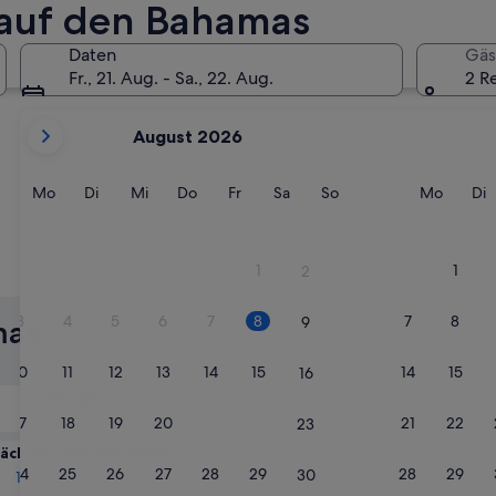
s auf den Bahamas
Freeport
Paradi
Daten
Gäs
Fr., 21. Aug. - Sa., 22. Aug.
2 R
Derzeit
August 2026
werden
die
Monate
Montag
Dienstag
Mittwoch
Donnerstag
Freitag
Samstag
Sonntag
Monta
D
Mo
Di
Mi
Do
Fr
Sa
So
Mo
Di
August
2026
und
1
1
2
Freeport
Para
September
2026
3
4
5
6
7
8
7
8
9
mas:
angezeigt.
10
11
12
13
14
15
14
15
16
Morgen
8. Aug. - 9. Aug.
17
18
19
20
21
22
21
22
23
ächstes Wochenende
24
25
26
27
28
29
28
29
30
14. Aug. - 16. Aug.