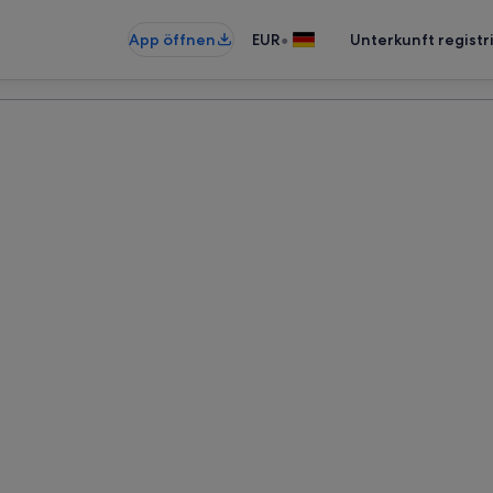
•
App öffnen
EUR
Unterkunft registr