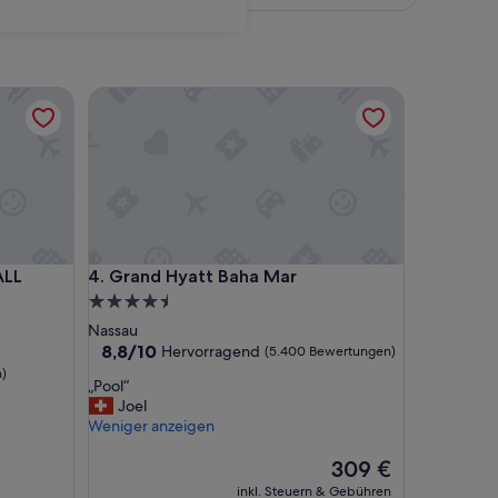
 INCLUSIVE Adults Only
Grand Hyatt Baha Mar
 INCLUSIVE Adults Only
Grand Hyatt Baha Mar
ALL
4. Grand Hyatt Baha Mar
4.5-
Sterne-
Nassau
Unterkunft
8.8
8,8/10
Hervorragend
(5.400 Bewertungen)
von
n)
„
„Pool“
10,
P
Joel
Hervorragend,
o
Weniger anzeigen
(5.400
o
Bewertungen)
l
Der
309 €
“
Preis
inkl. Steuern & Gebühren