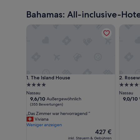
Bahamas: All-inclusive-Hot
The Island House
Rosewoo
The Island House
Rosewoo
1. The Island House
2. Rose
4.0-
5.0-
Sterne-
Sterne-
Nassau
Nassau
Unterkunft
Unterkun
9.6
9.0
9,6/10
9,0/10
Außergewöhnlich
von
von
(355 Bewertungen)
10,
10,
„
„Das Zimmer war hervorragend “
Außergewöhnlich,
Wunderb
D
Viviana
(355
(385
a
Weniger anzeigen
Bewertungen)
Bewertu
s
Der
427 €
Z
Preis
inkl. Steuern & Gebühren