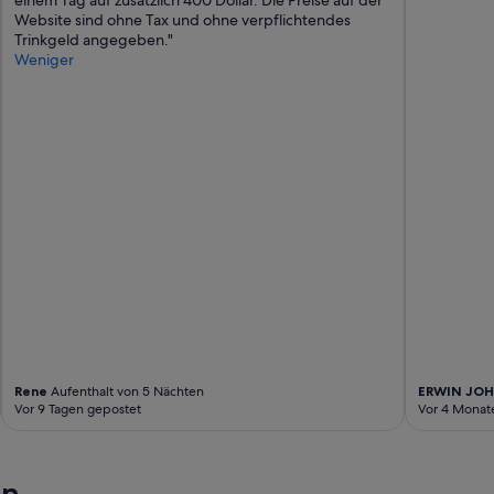
einem Tag auf zusätzlich 400 Dollar. Die Preise auf der
Website sind ohne Tax und ohne verpflichtendes
Trinkgeld angegeben."
Weniger
Rene
Aufenthalt von 5 Nächten
ERWIN JO
Vor 9 Tagen gepostet
Vor 4 Monat
en