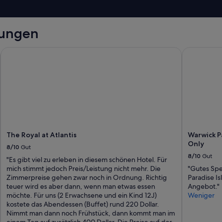
tungen
The Royal at Atlantis
Warwick Par
The Royal at Atlantis
Warwick Pa
Only
8/10
Gut
8/10
Gut
"Es gibt viel zu erleben in diesem schönen Hotel. Für
mich stimmt jedoch Preis/Leistung nicht mehr. Die
"Gutes Spe
Zimmerpreise gehen zwar noch in Ordnung. Richtig
Paradise I
teuer wird es aber dann, wenn man etwas essen
Angebot."
möchte. Für uns (2 Erwachsene und ein Kind 12J)
Weniger
kostete das Abendessen (Buffet) rund 220 Dollar.
Nimmt man dann noch Frühstück, dann kommt man im