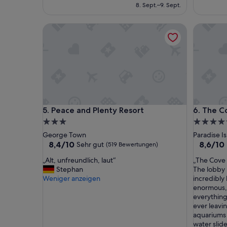
i
beträgt
8. Sept.–9. Sept.
m
427 €
m
Peace and Plenty Resort
The Cove 
e
r
w
a
r
h
e
r
v
Peace and Plenty Resort
The Cove 
5. Peace and Plenty Resort
6. The C
o
r
3.0-
5.0-
r
Sterne-
Sterne-
George Town
Paradise I
a
Unterkunft
Unterkun
8.4
8.6
8,4/10
8,6/10
Sehr gut
(519 Bewertungen)
g
von
von
e
„
„
„Alt, unfreundlich, laut“
„The Cove a
10,
10,
n
A
T
Stephan
The lobby i
Sehr
Hervorr
d
l
h
Weniger anzeigen
incredibly 
gut,
(1.016
“
t
e
enormous, 
(519
Bewertu
,
C
everything
Bewertungen)
u
o
ever leavi
n
v
aquariums 
f
e
water slides