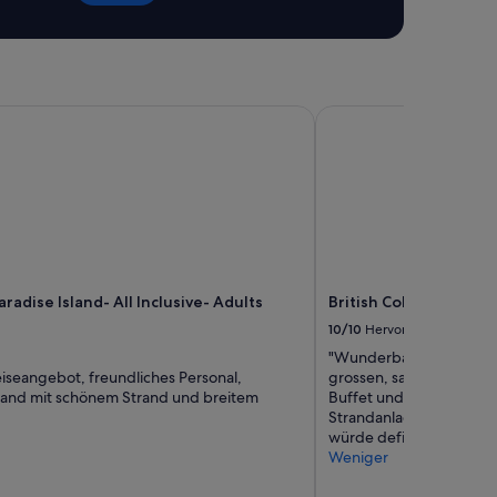
adise Island- All Inclusive- Adults Only
British Colonial - Nass
radise Island- All Inclusive- Adults
British Colonial - Nas
10/10
Hervorragend
"Wunderbares, renoviert
iseangebot, freundliches Personal,
grossen, sauberen Zimm
sland mit schönem Strand und breitem
Buffet und schönes Rest
Strandanlage waren sehr
würde definitiv wieder
Weniger