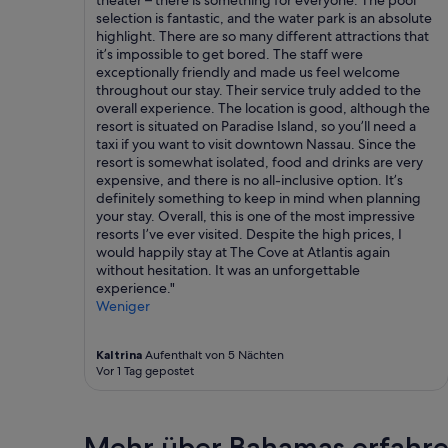
theater – there is something for everyone. The pool
a
selection is fantastic, and the water park is an absolute
n
highlight. There are so many different attractions that
d
it’s impossible to get bored. The staff were
t
exceptionally friendly and made us feel welcome
h
throughout our stay. Their service truly added to the
e
overall experience. The location is good, although the
e
resort is situated on Paradise Island, so you’ll need a
n
taxi if you want to visit downtown Nassau. Since the
t
resort is somewhat isolated, food and drinks are very
i
expensive, and there is no all-inclusive option. It’s
r
definitely something to keep in mind when planning
e
your stay. Overall, this is one of the most impressive
r
resorts I’ve ever visited. Despite the high prices, I
e
would happily stay at The Cove at Atlantis again
s
without hesitation. It was an unforgettable
o
experience."
r
Weniger
t
i
Kaltrina
Aufenthalt von 5 Nächten
s
Vor 1 Tag gepostet
i
n
c
r
Mehr über Bahamas erfahr
e