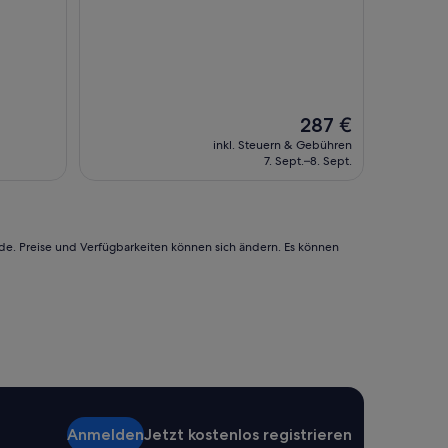
Der
287 €
Preis
inkl. Steuern & Gebühren
beträgt
7. Sept.–8. Sept.
287 €
rde. Preise und Verfügbarkeiten können sich ändern. Es können
Anmelden
Jetzt kostenlos registrieren