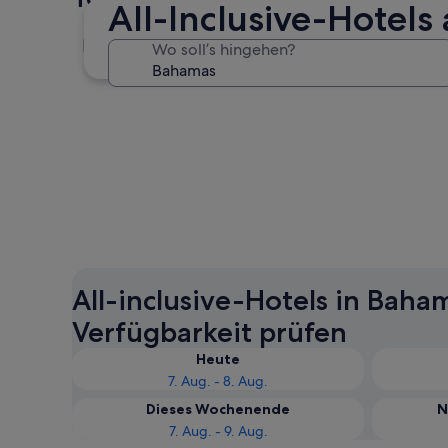
All-Inclusive-Hotel
Nassau
Wo soll’s hingehen?
Nassau
All-inclusive-Hotels in Baha
Verfügbarkeit prüfen
Heute
7. Aug. - 8. Aug.
Dieses Wochenende
N
7. Aug. - 9. Aug.