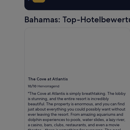
a
für
k
einen
i
Aufenthalt
Bahamas: Top-Hotelbewer
n
mit
g
1 Übernachtung
The Cove at Atlantis
.
von
T
2 Erwachsenen
h
gefunden
e
wurde.
l
Preise
o
und
b
Verfügbarkeiten
b
können
y
sich
i
ändern.
The Cove at Atlantis
s
Es
10/10
Hervorragend
s
können
t
zusätzliche
"The Cove at Atlantis is simply breathtaking. The lobby
u
Bedingungen
is stunning, and the entire resort is incredibly
n
gelten.
beautiful. The property is enormous, and you can find
n
just about everything you could possibly want without
i
ever leaving the resort. From amazing aquariums and
n
dolphin experiences to pools, water slides, a lazy river,
g
a casino, bars, clubs, restaurants, and even a movie
,