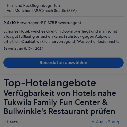
jetzt
5
Hin- und Rückflug inbegriffen
beträgt
Von München (MUC) nach Seattle (SEA)
er
1.330 €
9,4
/
10
Hervorragend! (1.375 Bewertungen)
pro
Person
Schönes Hotel, welches direkt in DownTown liegt und man somit
alles gut fußläufig erreichen kann. Frühstück gegen Aufpreis
erhältlich (Qualität wirklich hervorragend) Was vorher leider nichts
stand, dass noch eine Gebühr von 25$ pro Tag on top kommt. Aber
Bewertet am 8. Okt. 2024
es war ein wunderbarer Aufenthalt und ich würde es wieder
buchen.
Reisedaten auswählen
Top-Hotelangebote
Verfügbarkeit von Hotels nahe
Tukwila Family Fun Center &
Bullwinkle's Restaurant prüfen
Prüfe
Heute
6. Aug. - 7. Aug.