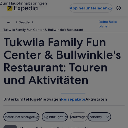
Zum Hauptinhalt springen
App herunterladen
Deine Reise
Seattle
planen
Tukwila Family Fun Center & Bullwinkle's Restaurant
Tukwila Family Fun
Center & Bullwinkle's
Restaurant: Touren
und Aktivitäten
Unterkünfte
Flüge
Mietwagen
Reisepakete
Aktivitäten
Unterkunft hinzugefügt
Flug hinzugefügt
Mietwagen
Economy