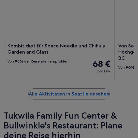
Kombiticket für Space Needle und Chihuly
Von Seat
Garden and Glass
Hochgesc
BC
68 €
Von
96%
der Reisenden empfohlen
Von
90%
d
pro Erw.
Alle Aktivitäten in Seattle ansehen
Tukwila Family Fun Center &
Bullwinkle's Restaurant: Plane
deine Reise hierhin