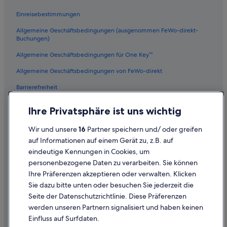
Einreisebestimmungen
Allgemeine Geschäftsbedingungen (ausgenommen FeWo-direkt-
Buchungen)
Allgemeine Geschäftsbedingungen für One Key™
Allgemeine Geschäftsbedingungen von FeWo-direkt
Barrierefreiheit
Datenschutz
Ihre Privatsphäre ist uns wichtig
Cookies
Wir und unsere
16
Partner speichern und/ oder greifen
Rechtliche Hinweise/Kontakt
auf Informationen auf einem Gerät zu, z.B. auf
eindeutige Kennungen in Cookies, um
Inhaltsrichtlinien und Melden von Inhalten
personenbezogene Daten zu verarbeiten. Sie können
Ihre Präferenzen akzeptieren oder verwalten. Klicken
Hilfe
Sie dazu bitte unten oder besuchen Sie jederzeit die
Hilfe
Seite der Datenschutzrichtlinie. Diese Präferenzen
werden unseren Partnern signalisiert und haben keinen
Flug stornieren
Einfluss auf Surfdaten.
Hotel- oder Ferienunterkunftsbuchung stornieren