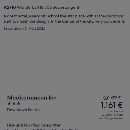
1.138 €
9,2
/
10
Wunderbar! (2.706 Bewertungen)
pro
Person
A great hotel, a very old school five star place with all the decor and
staff to match the design. In the Center of the city, very convenient.
Bewertet am 2. März 2026
Der
Mediterranean Inn
1.672 €
Preis
1.161 €
3
betrug
out
Downtown Seattle
pro Person
1.672 €,
of
27. Sept.–3. Okt.
vor 1 Tag gefunden
jetzt
5
Hin- und Rückflug inbegriffen
beträgt