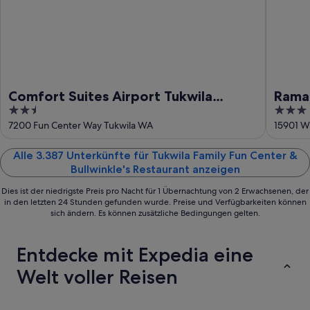
16.
Aug.
Comfort Suites Airport Tukwila
Rama
2.5
3
Seattle
Sout
out
out
7200 Fun Center Way Tukwila WA
15901 W
of
of
5
5
Alle 3.387 Unterkünfte für Tukwila Family Fun Center &
Bullwinkle's Restaurant anzeigen
Dies ist der niedrigste Preis pro Nacht für 1 Übernachtung von 2 Erwachsenen, der
in den letzten 24 Stunden gefunden wurde. Preise und Verfügbarkeiten können
sich ändern. Es können zusätzliche Bedingungen gelten.
Entdecke mit Expedia eine
Welt voller Reisen