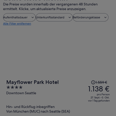
Die Preise wurden innerhalb der vergangenen 48 Stunden
ermittelt. Klicke, um aktualisierte Preise anzuzeigen.
Aufenthaltsdauer
Unterkunftsstandard
Beförderungsklasse
Alle Filter entfernen
Der
Mayflower Park Hotel
1.559 €
Preis
1.138 €
4
betrug
out
Downtown Seattle
pro Person
1.559 €,
of
27. Sept.–3. Okt.
vor 1 Tag gefunden
jetzt
5
Hin- und Rückflug inbegriffen
beträgt
Von München (MUC) nach Seattle (SEA)
er