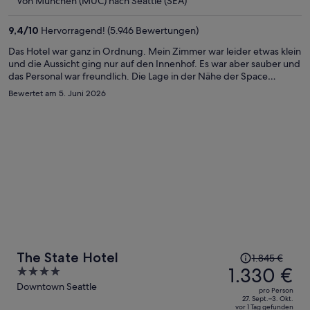
Von München (MUC) nach Seattle (SEA)
er
1.161 €
9,4
/
10
Hervorragend! (5.946 Bewertungen)
pro
Person
Das Hotel war ganz in Ordnung. Mein Zimmer war leider etwas klein
und die Aussicht ging nur auf den Innenhof. Es war aber sauber und
das Personal war freundlich. Die Lage in der Nähe der Space
Needle fand ich gut. Auch die Dachterrasse hat mir gefallen.
Bewertet am 5. Juni 2026
Der
The State Hotel
1.845 €
Preis
1.330 €
4
betrug
out
Downtown Seattle
pro Person
1.845 €,
of
27. Sept.–3. Okt.
vor 1 Tag gefunden