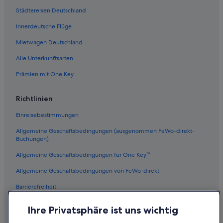
Pensionen in Trentino-Südtirol
Städtereisen Deutschland
Günstige in Trient
Innerdeutsche Flüge
Mietwagen Deutschland
Alle Unterkunftsarten
Prämien mit One Key
Richtlinien
Einreisebestimmungen
Allgemeine Geschäftsbedingungen (ausgenommen FeWo-direkt-
Buchungen)
Allgemeine Geschäftsbedingungen für One Key™
Allgemeine Geschäftsbedingungen von FeWo-direkt
Barrierefreiheit
Datenschutz
Ihre Privatsphäre ist uns wichtig
Cookies