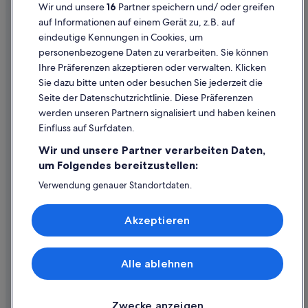
Wir und unsere
16
Partner speichern und/ oder greifen
Rechtliche Hinweise/Kontakt
auf Informationen auf einem Gerät zu, z.B. auf
eindeutige Kennungen in Cookies, um
Inhaltsrichtlinien und Melden von Inhalten
personenbezogene Daten zu verarbeiten. Sie können
Ihre Präferenzen akzeptieren oder verwalten. Klicken
Hilfe
Sie dazu bitte unten oder besuchen Sie jederzeit die
Hilfe
Seite der Datenschutzrichtlinie. Diese Präferenzen
werden unseren Partnern signalisiert und haben keinen
Flug stornieren
Einfluss auf Surfdaten.
Hotel- oder Ferienunterkunftsbuchung stornieren
Wir und unsere Partner verarbeiten Daten,
Rückerstattungsdauer
um Folgendes bereitzustellen:
Expedia-Gutschein einlösen
Verwendung genauer Standortdaten.
Endgeräteeigenschaften zur Identifikation aktiv abfragen.
Internationale Reisedokumente
Speichern von oder Zugriff auf Informationen auf einem
Akzeptieren
Endgerät. Personalisierte Werbung und Inhalte, Messung
von Werbeleistung und der Performance von Inhalten,
Zielgruppenforschung sowie Entwicklung und
Verbesserung von Angeboten.
Alle ablehnen
© 2026 Expedia, Inc., ein Unternehmen der Expedia Group. Alle Rechte
Liste der Partner (Lieferanten)
vorbehalten. Expedia und das Expedia-Logo sind Handelsmarken oder
eingetragene Handelsmarken von Expedia, Inc.
Zwecke anzeigen