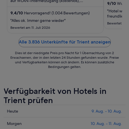
auf WLAN-Internetzugang (kostenlos),
27.
9
/
10
Wunder
Dachterrasse und Zimmerservice ...
Aug.
"Hotel war 
9,4
/
10
Hervorragend! (1.004 Bewertungen)
bis
freundlich"
"Alles ok. Immer gerne wieder"
zum
Bewertet am 1
28.
Bewertet am 11. Juli 2026
Aug.
Alle 3.836 Unterkünfte für Trient anzeigen
Dies ist der niedrigste Preis pro Nacht für 1 Übernachtung von 2
Erwachsenen, der in den letzten 24 Stunden gefunden wurde. Preise
und Verfügbarkeiten können sich ändern. Es können zusätzliche
Bedingungen gelten.
Verfügbarkeit von Hotels in
Trient prüfen
Prüfe
Heute
9. Aug. - 10. Aug.
die
Preise
Prüfe
Morgen
10. Aug. - 11. Aug.