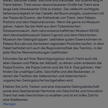
waren, darunter Kaiser, Bischöfe und Kardinäle, die 18Jahre lang in
Trient lebten. Trotz seiner überschaubaren Größe hat Trient eine
lange Liste interessanter Orte zu bieten. Die vielleicht wichtigste
Sehenswürdigkeit ist das Castello del Buonconsiglio, zusammen mit
der Piazza del Duomo, der Kathedrale von Trient, dem Palazzo
Pretorio und dem Neptunbrunnen. Wenn Sie gerne ins Museum
gehen, haben Sie die Wahl aus dem Tridentinischen
Diözesanmuseum, dem naturwissenschaftlichen Museum MUSE,
dem Aeronautikmuseum Gianni Caproni und dem Historischen
Museum der Gebirgstruppen. Liebhaber guten Essens können im
Palazzo Roccabruna die besten regionalen Produkte kaufen. In dem
Palast befindet sich auch die Regionalvinothek des Trentino, in der
jede Woche Weinverkostungen stattfinden.
Erkunden Sie auf Ihrer Besichtigungstour durch Trient auch die
alten Gassen und Plätze der Altstadt, zu denen unter anderem die
Piazza Duomo, die Piazza Lodron und die Via A. Diaz gehören. Hier
finden Sie unzählige Cafés, Geschäfte und alte Bäckereien, in
denen die Tradition der italienischen und österreichisch-
ungarischen Gebirgsküche hochgehalten wird.
Erleben Sie Licht, Farben und eine imposante Gebirgslandschaft
sowie eine faszinierende Harmonie von Geschichte und Innovation.
Trient hat viele Geschichten zu erzählen und ist ein tolles Ziel für
eine Städtereise.
Weniger