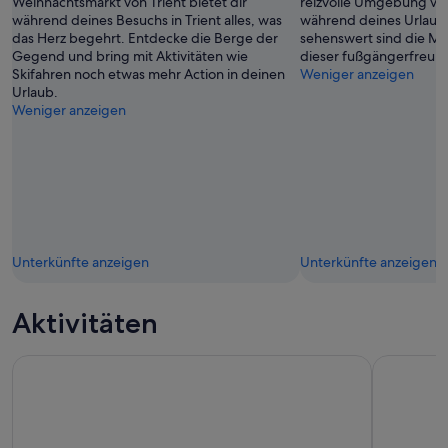
Weihnachtsmarkt von Trient bietet dir
reizvolle Umgebung v
während deines Besuchs in Trient alles, was
während deines Urlaubs
das Herz begehrt. Entdecke die Berge der
sehenswert sind die Mu
Gegend und bring mit Aktivitäten wie
dieser fußgängerfreun
Skifahren noch etwas mehr Action in deinen
Weniger anzeigen
Urlaub.
Weniger anzeigen
Unterkünfte anzeigen
Unterkünfte anzeigen
Aktivitäten
Fun Climb
Privater K