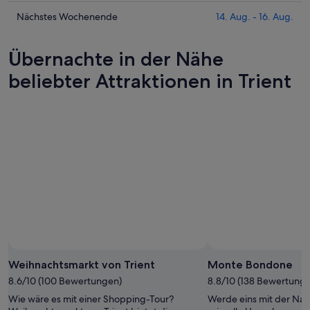
für
die
Trient
Preise
Prüfe
Nächstes Wochenende
14. Aug. - 16. Aug.
heute
für
die
Nacht,
Trient
Preise
Übernachte in der Nähe
9.
morgen
für
Aug.
Nacht,
Trient
beliebter Attraktionen in Trient
-
10.
am
10.
Aug.
nächsten
Aug.
-
Wochenende,
11.
14.
Aug.
Aug.
-
16.
Aug.
Weihnachtsmarkt von Trient
Monte Bondone
8.6/10 (100 Bewertungen)
8.8/10 (138 Bewertung
Wie wäre es mit einer Shopping-Tour?
Werde eins mit der Nat