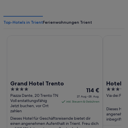
Top-Hotels in Trient
Ferienwohnungen Trient
Grand Hotel Trento
Hotel Mont
Grand Hotel Trento
Hotel 
4
Der
4
114 €
out
Preis
out
Piazza Dante, 20 Trento TN
Via dei Falc
27. Aug.–28. Aug.
Voll erstattungsfähig
of
beträgt
of
inkl. Steuern & Gebühren
Jetzt buchen, vor Ort
5
114 €
5
Dieses Hote
zahlen
pro
angenehmen 
Dieses Hotel für Geschäftsreisende bietet dir
Nacht
inbegriffen
einen angenehmen Aufenthalt in Trient. Freu dich
(kostenlos) u
vom