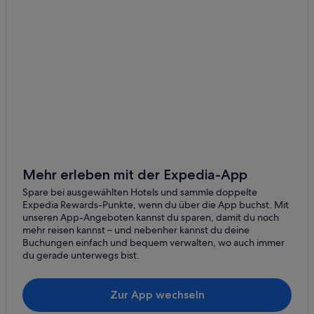
Luxus in Trient
Calliano
Wohnungen in Trentino-Südtirol
Vezzano
Historische in Trentino-Südtirol
Cembra
Chalets in Trentino-Südtirol
Terlago
All-Inclusive- in Trient
Gästehäuser in Trient
Cavedine
Best Western Hotels in Trient
Villa Lagarina
5-Sterne-Hotels in Trient
Norge
Hotels mit Meerblick in Trient
Mehr erleben mit der Expedia-App
Padergnone
Sun Hotels in Trient
Spare bei ausgewählten Hotels und sammle doppelte
Expedia Rewards-Punkte, wenn du über die App buchst. Mit
Hotels mit Sauna in Trentino-Südtirol
Vason
unseren App-Angeboten kannst du sparen, damit du noch
mehr reisen kannst – und nebenher kannst du deine
Aparthotels in Provinz Trento
Vigolo Baselga
Buchungen einfach und bequem verwalten, wo auch immer
B&B in Provinz Trento
du gerade unterwegs bist.
Cognola
Hotels mit Parkplatz in Trient
Villazzano
Zur App wechseln
Hotels mit Wellnessbereich in Trient