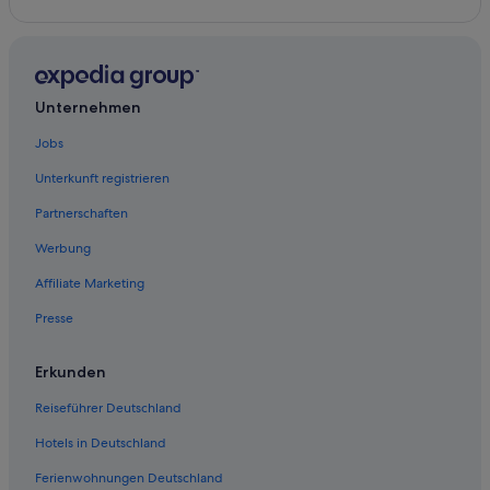
Madruzzo
4-Sterne-Hotels in Trient
Hotels mit Fitnessbereich in Trient
Sopramonte
Hotels mit Pool in Trient
Povo
Hotels mit Aussicht in Trient
Unternehmen
Vaneze
Hotels mit Parkplatz in Trentino-Südtirol
Jobs
Romagnano
Trentino-Südtirol: Hotels
Unterkunft registrieren
Familien in Trient
Albiano
Partnerschaften
Nh Hotels in Trient
Werbung
Business in Trentino-Südtirol
Affiliate Marketing
Hotels nahe Piazza Duomo
Presse
Hotels mit Fitnessbereich in Trentino-Südtirol
Historische in Trient
Erkunden
Cottages in Trentino-Südtirol
Reiseführer Deutschland
Haustierfreundliche in Trient
Hotels in Deutschland
Romantische in Trient
Ferienwohnungen Deutschland