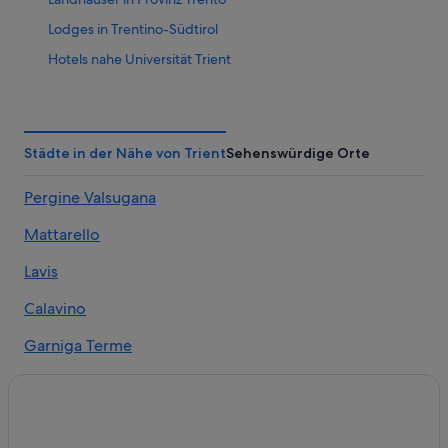
Lodges in Trentino-Südtirol
Hotels nahe Universität Trient
Hütten in Trentino-Südtirol
Hotels mit Frühstück in Trient
Villen in Trentino-Südtirol
Städte in der Nähe von Trient
Sehenswürdige Orte
Residenzen in Trient
Pergine Valsugana
Gasthöfe in Provinz Trento
Mattarello
Hotels mit Whirlpool in Trient
Hotels mit WLAN in Trient
Lavis
Ferienwohnungen in Trentino-Südtirol
Calavino
Golf in Trient
Garniga Terme
Familien in Trentino-Südtirol
Lasino
Hotels mit Aussicht in Trentino-Südtirol
Civezzano
Ferienparks in Trient