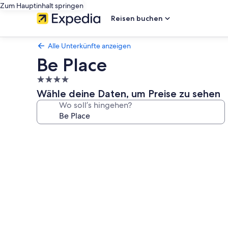
Zum Hauptinhalt springen
Reisen buchen
Alle Unterkünfte anzeigen
Be Place
4.0-
Sterne-
Wähle deine Daten, um Preise zu sehen
Unterkunft
Wo soll’s hingehen?
Fotogalerie
von
Be
Place