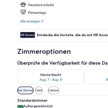
Haustiere erlaubt
Deluxe-Suite
Klimaanlage
Alle anzeigen
Entdecke die Vorteile, die du mit VIP Acce
VIP Access
Zimmeroptionen
Überprüfe die Verfügbarkeit für diese D
Überprüfe die Verfügbarkeit für heute Nacht, Aug. 7
Überprüfe die
Heute Nacht
Aug. 7 - Aug. 8
A
Verfügbare
Alle Zimmer
1 Bett
2 Betten
Filter
Alle
Ein modernes Hotelzimmer mit 
für
5
Standardzimmer
Fotos
Zimmer
Außergewöhnlich
9,4