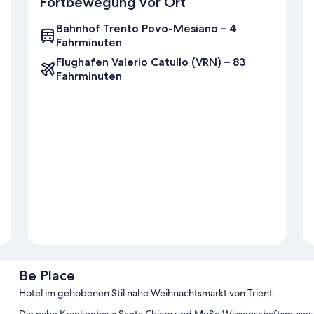
Fortbewegung vor Ort
Bahnhof Trento Povo-Mesiano – 4
Fahrminuten
Flughafen Valerio Catullo (VRN) – 83
Fahrminuten
Be Place
Hotel im gehobenen Stil nahe Weihnachtsmarkt von Trient
Die nahe Krankenhaus Santa Chiara und MuSe Wissenschaftsmuseum