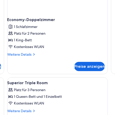
fü
T
De
a
Su
Wi
Ho
Economy-Doppelzimmer
Tu
1 Schlafzimmer
Platz für 2 Personen
1 King-Bett
Kostenloses WLAN
Weitere
Weitere Details
Details
für
n
Preise anzeigen
Economy-
Doppelzimmer
ett, Schreibtisch, Stuhl und Fernseher.
Alle
Ein Hotelzimmer mit einem Bett, einem
3
Superior Triple Room
Fotos
Platz für 3 Personen
für
1 Queen-Bett und 1 Einzelbett
Superior
Triple
Kostenloses WLAN
Room
Weitere
Weitere Details