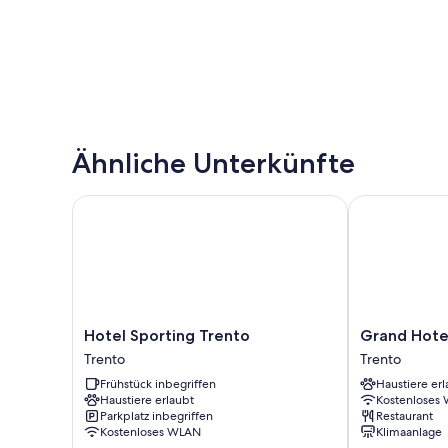
Ähnliche Unterkünfte
Hotel Sporting Trento
Grand Hotel 
Hotel
Grand
Hotel Sporting Trento
Grand Hote
Sporting
Hotel
Trento
Trento
Trento
Trento
Frühstück inbegriffen
Haustiere erl
Trento
Trento
Haustiere erlaubt
Kostenloses
Parkplatz inbegriffen
Restaurant
Kostenloses WLAN
Klimaanlage