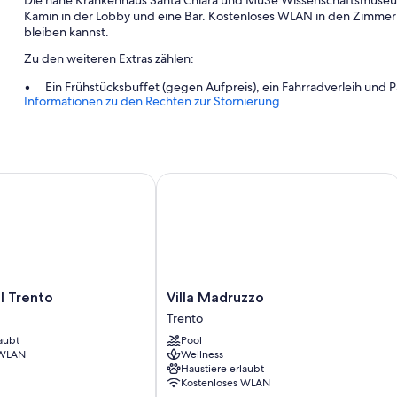
Kamin in der Lobby und eine Bar. Kostenloses WLAN in den Zimmern 
bleiben kannst.
Zu den weiteren Extras zählen:
Ein Frühstücksbuffet (gegen Aufpreis), ein Fahrradverleih und P
Informationen zu den Rechten zur Stornierung
Eine Ladestation für Elektroautos, Gartenmöbel und ein Fernseh
Gepäckaufbewahrung, ein Fahrstuhl und ein Safe an der Rezep
Bewertungen zufolge wissen Gäste insbesondere das hilfsbereit
Trento
Villa Madruzzo
Zimmerausstattung
Alle Zimmer bei Be Place verfügen über Annehmlichkeiten wie aktu
Extras wie laptopgeeignete Arbeitsplätze und eine Klimaanlage.
Zusätzliche Komforts in den Zimmern sind unter anderem:
Regenduschen, Bidets und kostenlose Toilettenartikel
Villa
l Trento
Villa Madruzzo
49-Zoll-Smart-TVs mit Digitalempfang und aktuellen Filmen
Madruzzo
Trento
Trento
Möblierte Balkone oder Patios, Heizung und tägliche Zimmerre
aubt
Pool
 WLAN
Wellness
Haustiere erlaubt
Kostenloses WLAN