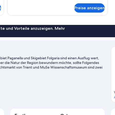
anzeigen
Details
für
n
Preise anzeigen
Superior
Triple
Room
te und Vorteile anzuzeigen. Mehr
ebiet Paganella und Skigebiet Folgaria sind einen Ausflug wert,
er die Natur der Region bewundern möchte, sollte Folgendes
htsmarkt von Trient und MuSe Wissenschaftsmuseum sind zwei
e Umgebung bietet viele Möglichkeiten für Outdoor-Abenteuer,
: Skifahren.
Zum Reiseführer für Trient