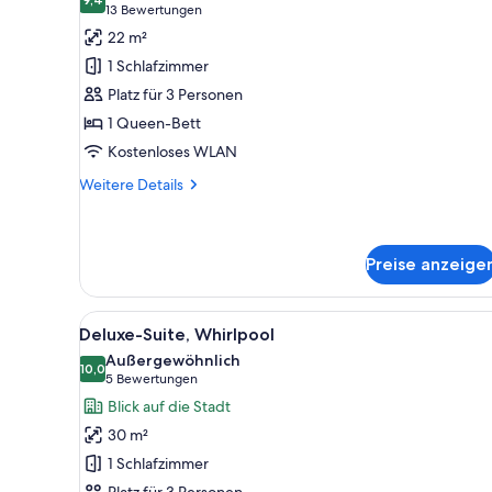
für
9,4 von 10
(13
13 Bewertungen
Standardzimmer
Bewertungen)
22 m²
anzeigen
1 Schlafzimmer
Platz für 3 Personen
1 Queen-Bett
Kostenloses WLAN
Weitere
Weitere Details
Details
für
Standardzimmer
Preise anzeige
Alle
Eine Dachterrasse mit Whirlpoo
11
Deluxe-Suite, Whirlpool
Fotos
Außergewöhnlich
für
10,0
10,0 von 10
(5
5 Bewertungen
Deluxe-
Bewertungen)
Blick auf die Stadt
Suite,
30 m²
Whirlpool
1 Schlafzimmer
anzeigen
Platz für 3 Personen