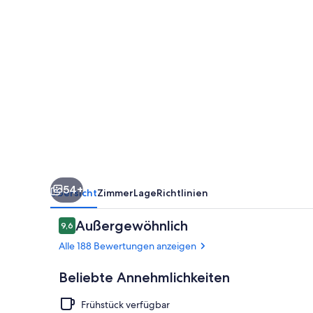
54+
Übersicht
Zimmer
Lage
Richtlinien
Bewertungen
Außergewöhnlich
9,6
9,6 von 10.
Alle 188 Bewertungen anzeigen
Beliebte Annehmlichkeiten
Frühstück verfügbar