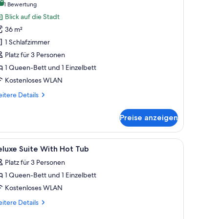
ür
10,0 von 10
(1
1 Bewertung
uperior-
Bewertung)
Blick auf die Stadt
immer
36 m²
nzeigen
1 Schlafzimmer
Platz für 3 Personen
1 Queen-Bett und 1 Einzelbett
Kostenloses WLAN
itere
itere Details
tails
r
Preise anzeigen
perior-
mmer
le
Ein modernes Schlafzimmer mit einem großen 
3
luxe Suite With Hot Tub
otos
Platz für 3 Personen
ür
1 Queen-Bett und 1 Einzelbett
eluxe
uite
Kostenloses WLAN
ith
itere
itere Details
ot
tails