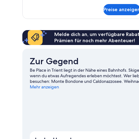
anzeigen
Details
für
Preise anzeige
Standard
Double
Room
Melde dich an, um verfügbare Rabat
Prämien für noch mehr Abenteuer!
Zur Gegend
Be Place in Trient liegt in der Nähe eines Bahnhofs. Skig
wenn du etwas Aufregendes erleben möchtest. Wer lieb
besuchen: Monte Bondone und Caldonazzosee. Weihnac
weitere empfehlenswerte Orte für einen Abstecher. Di
Mehr anzeigen
etwa auf den Wander-/Radwegen. Ebenfalls im Angebot