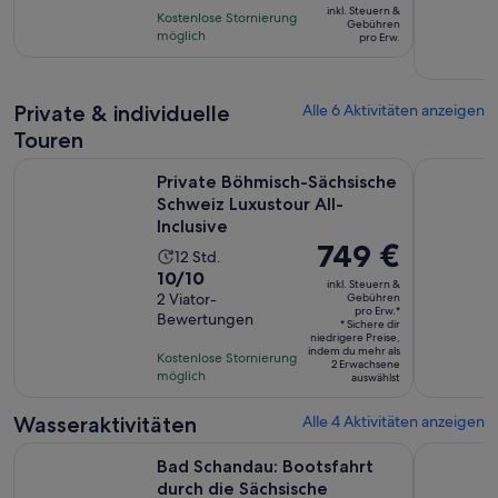
basierend
inkl. Steuern &
Stunden
Kostenlose Stornierung
beträgt
Gebühren
auf
möglich
pro Erw.
30 €
3
pro
Bewertungen.
Erw.
Private & individuelle
Alle 6 Aktivitäten anzeigen
Touren
Private Böhmisch-Sächsische Schweiz Luxustour All-Inclusiv
Privates A
Private Böhmisch-Sächsische
Schweiz Luxustour All-
Inclusive
Der
749 €
Die
12 Std.
Preis
10.0
10/10
Aktivität
inkl. Steuern &
beträgt
von
2 Viator-
Gebühren
dauert
pro Erw.*
749 €
Bewertungen
10,
12
* Sichere dir
niedrigere Preise,
pro
basierend
Stunden
indem du mehr als
Kostenlose Stornierung
Erw.*
2 Erwachsene
auf
möglich
auswählst
2
Bewertungen.
Wasseraktivitäten
Alle 4 Aktivitäten anzeigen
Wird
Bad Schandau: Bootsfahrt durch die Sächsische Schweiz
Rafting vo
Bad Schandau: Bootsfahrt
durch die Sächsische