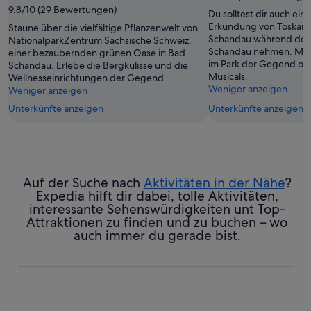
9.8/10 (29 Bewertungen)
Du solltest dir auch ein 
Erkundung von Toskan
Staune über die vielfältige Pflanzenwelt von
Schandau während dein
NationalparkZentrum Sächsische Schweiz,
Schandau nehmen. Mac
einer bezaubernden grünen Oase in Bad
im Park der Gegend ode
Schandau. Erlebe die Bergkulisse und die
Musicals.
Wellnesseinrichtungen der Gegend.
Weniger anzeigen
Weniger anzeigen
Unterkünfte anzeigen
Unterkünfte anzeigen
Auf der Suche nach
Aktivitäten in der Nähe
?
Expedia hilft dir dabei, tolle Aktivitäten,
interessante Sehenswürdigkeiten unt Top-
Attraktionen zu finden und zu buchen – wo
auch immer du gerade bist.