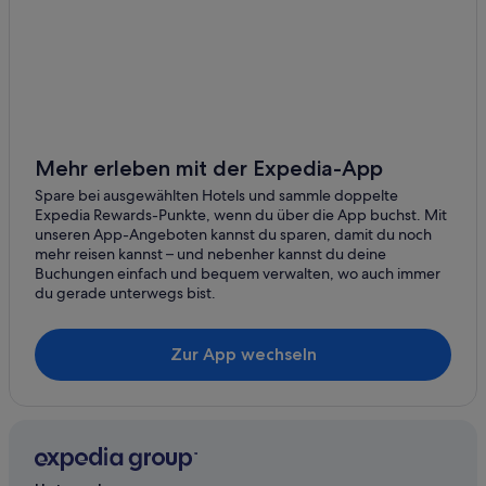
Achat Hotels in Bad Schandau
Ferienwohnungen in S-Bahn-Station Bad Schandau
A&O Hostels Hotels in Bad Schandau
Hotels mit Klimaanlage in Bad Schandau
Pousadas in Bad Schandau
Mehr erleben mit der Expedia-App
Günstige in Bad Schandau
Spare bei ausgewählten Hotels und sammle doppelte
Expedia Rewards-Punkte, wenn du über die App buchst. Mit
4-Sterne-Hotels in Bad Schandau
unseren App-Angeboten kannst du sparen, damit du noch
mehr reisen kannst – und nebenher kannst du deine
Ski in Bad Schandau
Buchungen einfach und bequem verwalten, wo auch immer
Hotels mit WLAN in Bad Schandau
du gerade unterwegs bist.
Riads in Bad Schandau
Zur App wechseln
Haustierfreundliche in Bad Schandau
Strand in Bad Schandau
3-Sterne-Hotels in Ostrau
Pensionen in Bahnhof Krippen
Gasthöfe in Bad Schandau