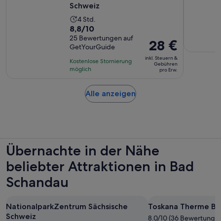
Schweiz
Die
4 Std.
8.8
8,8/10
Aktivität
von
25 Bewertungen auf
dauert
Der
28 €
GetYourGuide
10,
4
Preis
basierend
inkl. Steuern &
Stunden
Kostenlose Stornierung
beträgt
Gebühren
auf
möglich
pro Erw.
28 €
25
pro
Bewertungen.
Wird
Alle anzeigen
Erw.
in
einem
neuen
Tab
geöffnet
Übernachte in der Nähe
beliebter Attraktionen in Bad
Schandau
NationalparkZentrum Sächsische
Toskana Therme Ba
Schweiz
8.0/10 (36 Bewertunge