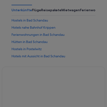
Unterkünfte
Flüge
Reisepakete
Mietwagen
Ferienwohnung
Hostels in Bad Schandau
Hotels nahe Bahnhof Krippen
Ferienwohnungen in Bad Schandau
Hütten in Bad Schandau
Hostels in Postelwitz
Hotels mit Aussicht in Bad Schandau
Hotels mit Fitnessbereich in Bad Schandau
Chalets in Bad Schandau
Wohnungen in Bad Schandau
Ferienwohnungen in Bahnhof Krippen
Bad Schandau Hotels
Pensionen in S-Bahn-Station Bad Schandau
All-Inclusive- in Bad Schandau