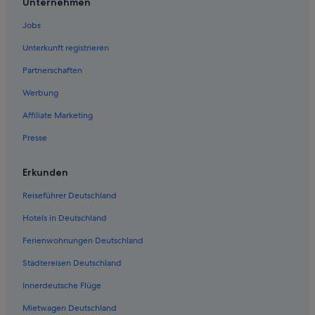
Unternehmen
Hotels mit Parkplatz in Bad Schandau
Jobs
Cottages in Bad Schandau
Unterkunft registrieren
Boutique- in Bad Schandau
Partnerschaften
Hotels nahe Toskana Therme Bad Schandau
Werbung
Hotels mit Wellnessbereich in Bad Schandau
Affiliate Marketing
Gasthäuser in Bad Schandau
Presse
Lgbtqia-Freundliche in Bad Schandau
Best Western Hotels in Bad Schandau
Erkunden
Hausboote in Bad Schandau
Reiseführer Deutschland
Romantische in Bad Schandau
Hotels in Deutschland
Hotels mit Sauna in Bad Schandau
Ferienwohnungen Deutschland
Safarizelte in Bad Schandau
Städtereisen Deutschland
Landhäuser in Postelwitz
Innerdeutsche Flüge
Hotels mit Casino in Bad Schandau
Mietwagen Deutschland