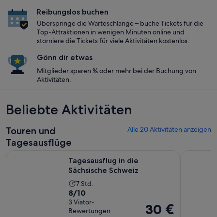
Reibungslos buchen
Überspringe die Warteschlange – buche Tickets für die
Top-Attraktionen in wenigen Minuten online und
storniere die Tickets für viele Aktivitäten kostenlos.
Gönn dir etwas
Mitglieder sparen % oder mehr bei der Buchung von
Aktivitäten.
Beliebte Aktivitäten
Touren und
Alle 20 Aktivitäten anzeigen
Tagesausflüge
Wird in einem neuen
Tagesausflug in die Sächsische Schweiz
Mühelose 
Tagesausflug in die
Sächsische Schweiz
Die
7 Std.
8.0
8/10
Aktivität
von
3 Viator-
dauert
Der
30 €
Bewertungen
10,
7
Preis