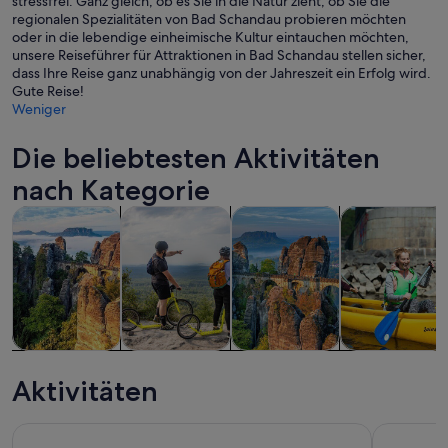
stressfrei. Ganz gleich, ob es Sie in die Natur zieht, ob Sie die
regionalen Spezialitäten von Bad Schandau probieren möchten
oder in die lebendige einheimische Kultur eintauchen möchten,
unsere Reiseführer für Attraktionen in Bad Schandau stellen sicher,
dass Ihre Reise ganz unabhängig von der Jahreszeit ein Erfolg wird.
Gute Reise!
Weniger
Die beliebtesten Aktivitäten
nach Kategorie
Wird in einem neuen Tab geöffne
Wird in einem neuen T
W
Touren und Tagesausflüge
Abenteuer & Outdoor
Private & individuelle Touren
Wasseraktivitä
Touren und
Abenteuer &
Private &
Wasseraktivitä
Tagesausflüge
Outdoor
individuelle
Aktivitäten
Touren
Mühelose Böhmische & Sächsische Schweiz Reise ab Dresd
2-Länder-