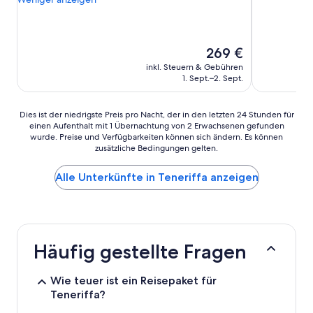
Der
269 €
Preis
inkl. Steuern & Gebühren
beträgt
1. Sept.–2. Sept.
269 €
Dies
Dies ist der niedrigste Preis pro Nacht, der in den letzten 24 Stunden für
einen Aufenthalt mit 1 Übernachtung von 2 Erwachsenen gefunden
ist
wurde. Preise und Verfügbarkeiten können sich ändern. Es können
der
zusätzliche Bedingungen gelten.
niedrigste
Preis
Alle Unterkünfte in Teneriffa anzeigen
pro
Nacht,
der
in
den
letzten
Häufig gestellte Fragen
24 Stunden
für
einen
Wie teuer ist ein Reisepaket für
Aufenthalt
Teneriffa?
mit