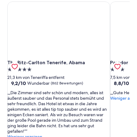
The Ritz-Carlton Tenerife, Abama
Parador de 
The Ritz-Carlton Tenerife, Abama
Parador de 
The Ritz-Carlton Tenerife, Abama
Parador de 
5.0-
3.0-
Sterne-
Sterne-
21,3 km von Teneriffa entfernt
7,5 km von Ten
Unterkunft
Unterkunft
9.2
8.8
9,2/10
8,8/10
Wunderbar
He
(862 Bewertungen)
von
von
„Die Zimmer sind sehr schön und modern, alles ist
„Gute Heizu
10,
10,
äußerst sauber und das Personal stets bemüht und
Weniger anze
Wunderbar,
Hervorrage
sehr freundlich. Das Hotel ist etwas in die Jahre
(862
(289
gekommen, es ist alles tip top sauber und es wird an
Bewertungen)
Bewertunge
einigen Ecken saniert. Als wir zu Besuch waren war
der große Pool gerade im Umbau und zum Strand
ging leider die Bahn nicht. Es hat uns sehr gut
gefallen!“
Weniger anzeigen