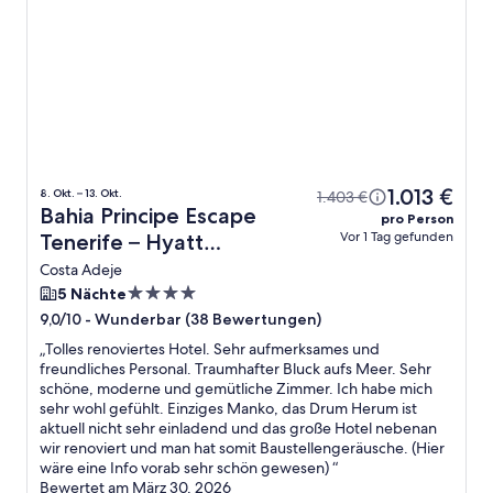
1.013 €
8. Okt. – 13. Okt.
1.403 €
Bahia Principe Escape
pro Person
Vor 1 Tag gefunden
Tenerife – Hyatt
Inclusive Collection +
Costa Adeje
Flug
4.0-
5 Nächte
Sterne-
-
Wunderbar (38 Bewertungen)
9,0/10
Unterkunft
„
Tolles renoviertes Hotel. Sehr aufmerksames und
freundliches Personal. Traumhafter Bluck aufs Meer. Sehr
schöne, moderne und gemütliche Zimmer. Ich habe mich
sehr wohl gefühlt. Einziges Manko, das Drum Herum ist
aktuell nicht sehr einladend und das große Hotel nebenan
wir renoviert und man hat somit Baustellengeräusche. (Hier
wäre eine Info vorab sehr schön gewesen)
“
Bewertet am März 30, 2026