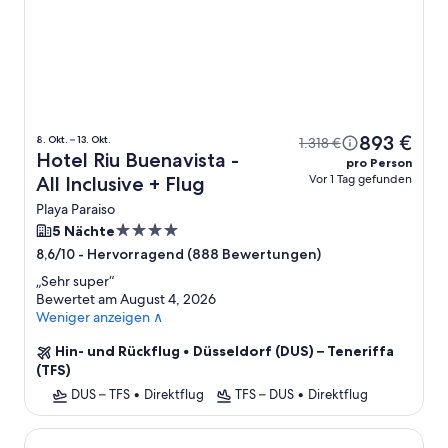
893 €
8. Okt. – 13. Okt.
1.318 €
Hotel Riu Buenavista -
pro Person
Vor 1 Tag gefunden
All Inclusive + Flug
Playa Paraiso
4.0-
5 Nächte
Sterne-
-
Hervorragend (888 Bewertungen)
8,6/10
Unterkunft
„
Sehr super
“
Bewertet am August 4, 2026
Weniger anzeigen ∧
Hin- und Rückflug
•
Düsseldorf (DUS) – Teneriffa
(TFS)
DUS – TFS
•
Direktflug
TFS – DUS
•
Direktflug
Bahia Principe Escape Tenerife – Hyatt Inclusive Collection