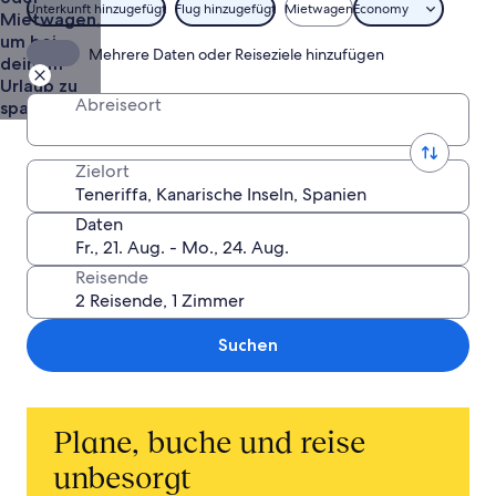
Unterkunft hinzugefügt
Flug hinzugefügt
Mietwagen
Economy
Mietwagen,
um bei
Mehrere Daten oder Reiseziele hinzufügen
deinem
Urlaub zu
Abreiseort
sparen
Zielort
Daten
Reisende
Suchen
Plane, buche und reise
unbesorgt