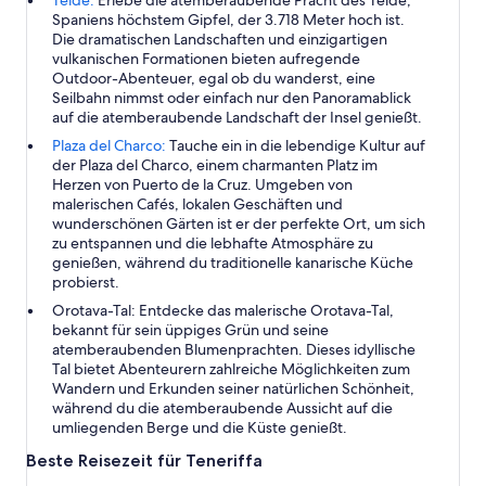
Spaniens höchstem Gipfel, der 3.718 Meter hoch ist.
Die dramatischen Landschaften und einzigartigen
vulkanischen Formationen bieten aufregende
Outdoor-Abenteuer, egal ob du wanderst, eine
Seilbahn nimmst oder einfach nur den Panoramablick
auf die atemberaubende Landschaft der Insel genießt.
Plaza del Charco:
Tauche ein in die lebendige Kultur auf
der Plaza del Charco, einem charmanten Platz im
Herzen von Puerto de la Cruz. Umgeben von
malerischen Cafés, lokalen Geschäften und
wunderschönen Gärten ist er der perfekte Ort, um sich
zu entspannen und die lebhafte Atmosphäre zu
genießen, während du traditionelle kanarische Küche
probierst.
Orotava-Tal:
Entdecke das malerische Orotava-Tal,
bekannt für sein üppiges Grün und seine
atemberaubenden Blumenprachten. Dieses idyllische
Tal bietet Abenteurern zahlreiche Möglichkeiten zum
Wandern und Erkunden seiner natürlichen Schönheit,
während du die atemberaubende Aussicht auf die
umliegenden Berge und die Küste genießt.
Beste Reisezeit für Teneriffa