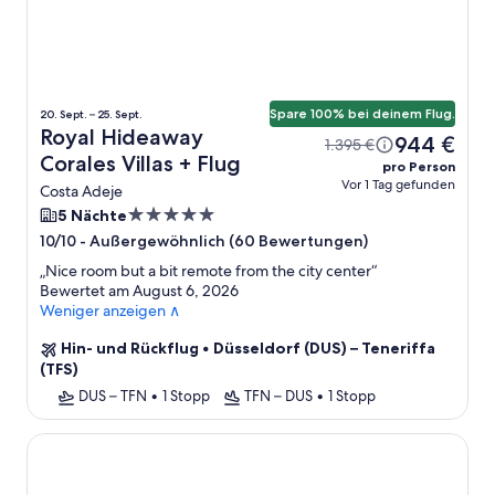
Spare 100% bei deinem Flug.
20. Sept. – 25. Sept.
Royal Hideaway
944 €
1.395 €
Corales Villas + Flug
pro Person
Vor 1 Tag gefunden
Costa Adeje
5.0-
5 Nächte
Sterne-
-
Außergewöhnlich (60 Bewertungen)
10/10
Unterkunft
„
Nice room but a bit remote from the city center
“
Bewertet am August 6, 2026
Weniger anzeigen ∧
Hin- und Rückflug
•
Düsseldorf (DUS) – Teneriffa
(TFS)
DUS – TFN
•
1 Stopp
TFN – DUS
•
1 Stopp
Hotel Riu Buenavista - All Inclusive