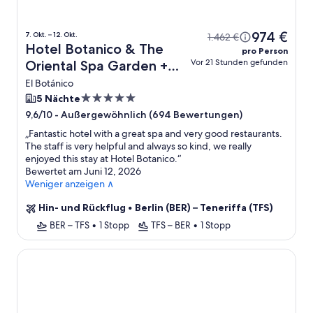
974 €
7. Okt. – 12. Okt.
1.462 €
Hotel Botanico & The
pro Person
Vor 21 Stunden gefunden
Oriental Spa Garden +
Flug
El Botánico
5.0-
5 Nächte
Sterne-
-
Außergewöhnlich (694 Bewertungen)
9,6/10
Unterkunft
„
Fantastic hotel with a great spa and very good restaurants.
The staff is very helpful and always so kind, we really
enjoyed this stay at Hotel Botanico.
“
Bewertet am Juni 12, 2026
Weniger anzeigen ∧
Hin- und Rückflug
•
Berlin (BER) – Teneriffa (TFS)
BER – TFS
•
1 Stopp
TFS – BER
•
1 Stopp
Royal Hideaway Corales Villas