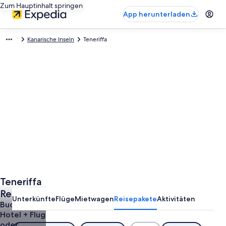
Zum Hauptinhalt springen
App herunterladen
Kanarische Inseln
Teneriffa
Teneriffa
Reisen
Unterkünfte
Flüge
Mietwagen
Reisepakete
Aktivitäten
Buche ein
Hotel + Flug
oder