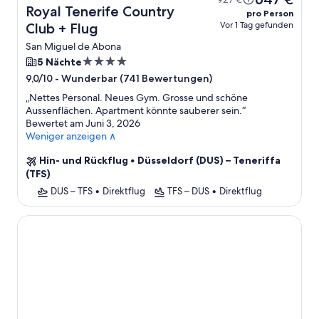
Royal Tenerife Country
pro Person
Vor 1 Tag gefunden
Club + Flug
San Miguel de Abona
4.0-
5 Nächte
Sterne-
-
Wunderbar (741 Bewertungen)
9,0/10
Unterkunft
„
Nettes Personal. Neues Gym. Grosse und schöne
Aussenflächen. Apartment könnte sauberer sein.
“
Bewertet am Juni 3, 2026
Weniger anzeigen ∧
Hin- und Rückflug
•
Düsseldorf (DUS) – Teneriffa
(TFS)
DUS – TFS
•
Direktflug
TFS – DUS
•
Direktflug
Hotel Botanico & The Oriental Spa Garden