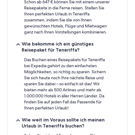
1 Übernachtung
Schon ab 647 € können Sie mit einem unserer
von
Reisepakete in die Ferne reisen. Stellen Sie
2 Erwachsenen
Ihren perfekten Urlaub in Teneriffa
gefunden
zusammen, indem Sie die von Ihnen
wurde.
gewünschten Hotels, Flüge und Mietwagen
Preise
ganz nach Ihren Vorstellungen kombinieren.
und
Verfügbarkeiten
Wie bekomme ich ein günstiges
können
Reisepaket für Teneriffa?
sich
ändern.
Das Buchen eines Reisepakets für Teneriffa
Es
bei Expedia gehört zu den einfachsten
können
zusätzliche
Möglichkeiten, so richtig zu sparen. Sichern
Bedingungen
Sie sich heute noch Ihre nächste Reise und
gelten.
sparen Sie dabei – so einfach ist das! Wir
bieten mehr als 500 Airlines und mehr als
1.000.000 Hotels in aller Herren Länder. Da
finden Sie auf jeden Fall das Passende für
Ihren perfekten Urlaub!
Wie weit im Voraus sollte ich meinen
Urlaub in Teneriffa buchen?