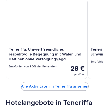
Teneriffa: Umweltfreundliche, respektvolle Begegnung mi
Teneriffa: 
Teneriffa: Umweltfreundliche,
Teneriffa
respektvolle Begegnung mit Walen und
Schwimmen
Delfinen ohne Verfolgungsjagd
Empfohlen v
28 €
Empfohlen von
90
% der Reisenden
pro Erw.
Alle Aktivitäten in Teneriffa ansehen
Hotelangebote in Teneriffa